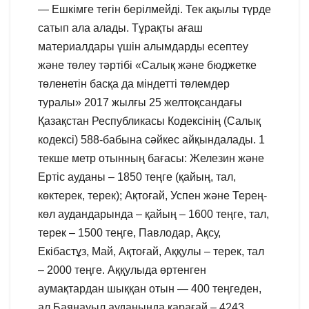
— Ешкімге тегін берілмейді. Тек ақылы түрде
сатып ала алады. Тұрақты ағаш
материалдары үшін алымдарды есептеу
және төлеу тәртібі «Салық және бюджетке
төленетін басқа да міндетті төлемдер
туралы» 2017 жылғы 25 желтоқсандағы
Қазақстан Республикасы Кодексінің (Салық
кодексі) 588-бабына сәйкес айқындалады. 1
текше метр отынның бағасы: Железин және
Ертіс ауданы – 1850 теңге (қайың, тал,
көктерек, терек); Ақтоғай, Успен және Терең-
көл аудандарында – қайың – 1600 теңге, тал,
терек – 1500 теңге, Павлодар, Ақсу,
Екібастұз, Май, Ақтоғай, Аққулы – терек, тал
– 2000 теңге. Аққулыда өртенген
аумақтардан шыққан отын — 400 теңгеден,
ал Баянауыл ауданында қарағай – 4243