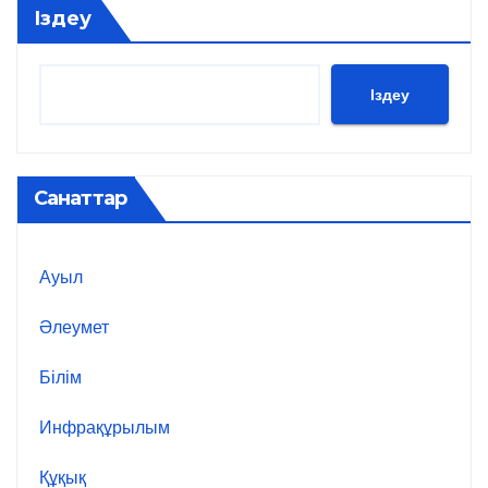
Іздеу
Іздеу
Санаттар
Ауыл
Әлеумет
Білім
Инфрақұрылым
Құқық