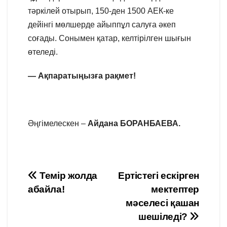
тәркiлей отырып, 150-ден 1500 АЕК-ке
дейiнгi мөлшерде айыппұл салуға әкеп
соғады. Сонымен қатар, келтірілген шығын
өтеледі.
— Ақпаратыңызға рақмет!
Әңгімелескен –
Айдана БОРАНБАЕВА.
Навигация
Темір жолда
Ертістегі ескірген
абайла!
мектептер
по
мәселесі қашан
записям
шешіледі?