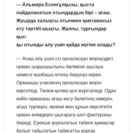
— Альмира Есенғұлқызы, қыста
пайдаланатын отындардың бірі – ағаш.
Жуырда халықты отынмен қамтамасыз
ету тәртібі шықты. Жалпы, тұрғындар
қыс-
қы отынды алу үшін қайда жүгіне алады?
— Ағаш алу үшін сіз орналасқан жеріңіздегі
орман шаруашылығы бөліміне ауызша
немесе жазбаша өтініш беруіңіз керек.
Орманшы учаскенің орналасқан жерін
көрсетеді. Төлем қолма-қол жүргізіледі. Одан
кейін орманшы ағаш кесу билетінің нөмірін,
ағаш түрлерін, көлемі мен құнын көрсететін
орман өнімдерін шығаруға шот-фактураны
береді. Ерекше қорғалатын табиғи аумақтар
болып табылатын табиғатты қорғау