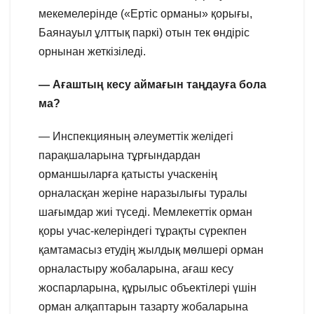
мекемелерінде («Ертіс орманы» қорығы,
Баянауыл ұлттық паркі) отын тек өндіріс
орнынан жеткізіледі.
— Ағаштың кесу аймағын таңдауға бола
ма?
— Инспекцияның әлеуметтік желідегі
парақшаларына тұрғындардан
орманшыларға қатысты учаскенің
орналасқан жеріне наразылығы туралы
шағымдар жиі түседі. Мемлекеттік орман
қоры учас-келеріндегі тұрақты сүрекпен
қамтамасыз етудің жылдық мөлшері орман
орналастыру жобаларына, ағаш кесу
жоспарларына, құрылыс объектілері үшін
орман алқаптарын тазарту жобаларына