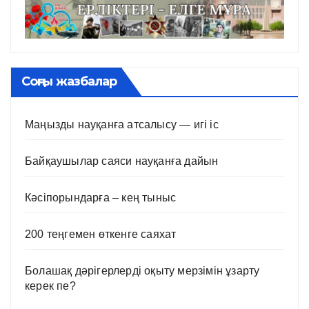
Соңғы жазбалар
Маңызды науқанға атсалысу — игі іс
Байқаушылар саяси науқанға дайын
Кәсіпорындарға – кең тыныс
200 теңгемен өткенге саяхат
Болашақ дәрігерлерді оқыту мерзімін ұзарту
керек пе?