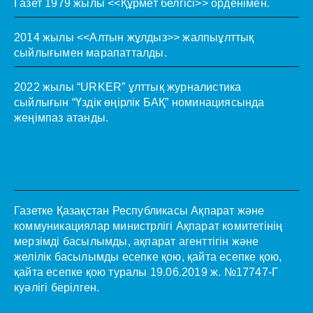
Газет 1979 жылы <<Құрмет белгісі>> орденімен.
2014 жылы <<Алтын жұлдыз>> жалпыұлттық
сыйлығымен марапатталды.
2022 жылы “URKER” ұлттық журналистика
сыйлығын “Үздік өңірлік БАҚ” номинациясында
жеңімпаз атанды.
Газетке Қазақстан Республикасы Ақпарат және
коммуникациялар министрлігі Ақпарат комитетінің
мерзімді басылымды, ақпарат агенттігін және
желілік басылымды есепке қою, қайта есепке қою,
қайта есепке қою туралы 19.06.2019 ж. №17747-Г
куәлігі берілген.