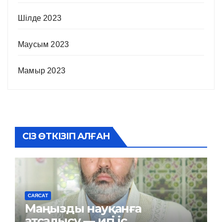
Шілде 2023
Маусым 2023
Мамыр 2023
СІЗ ӨТКІЗІП АЛҒАН
САЯСАТ
Маңызды науқанға
атсалысу — игі іс