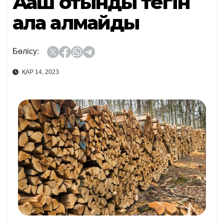
Ағаш отынды тегін
ала алмайды
Бөлісу:
ҚАР 14, 2023