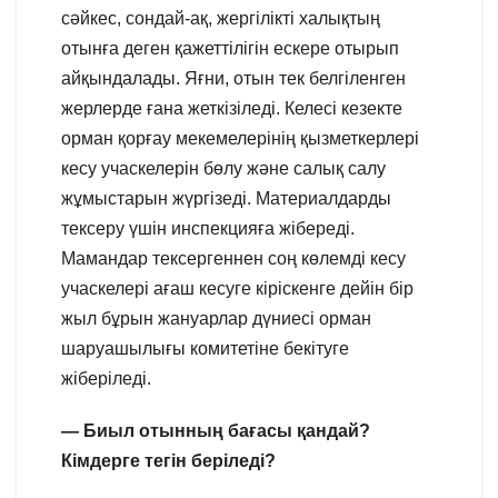
сәйкес, сондай-ақ, жергілікті халықтың
отынға деген қажеттілігін ескере отырып
айқындалады. Яғни, отын тек белгіленген
жерлерде ғана жеткізіледі. Келесі кезекте
орман қорғау мекемелерінің қызметкерлері
кесу учаскелерін бөлу және салық салу
жұмыстарын жүргізеді. Материалдарды
тексеру үшін инспекцияға жібереді.
Мамандар тексергеннен соң көлемді кесу
учаскелері ағаш кесуге кіріскенге дейін бір
жыл бұрын жануарлар дүниесі орман
шаруашылығы комитетіне бекітуге
жіберіледі.
— Биыл отынның бағасы қандай?
Кімдерге тегін беріледі?