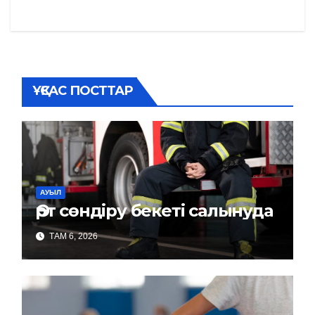
ҰҚСАС ПОСТТАР
АУЫЛ
Өрт сөндіру бекеті салынуда
ТАМ 6, 2026