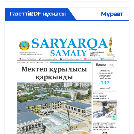
Мұрағат
Газеттің PDF-нұсқасы