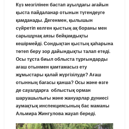
Күз мезгілінен бастап ауылдағы ағайын
қыста пайдаланар отынын түгендеуге
қамданады. Дегенмен, қылышын
сүйретіп келген қыстың ақ бораны мен
сарышұнақ аязы бейқамдықты
кешірмейді. Сондықтан қыстың қаһарына
төтеп беру зор дайындықты талап етеді.
Осы тұста биыл облыста тұрғындарды
ағаш отынмен қамтамасыз ету
жұмыстары қалай жүргізілуде? Ағаш
отынның бағасы қанша? Осы және өзге
де сауалдарға облыстық орман
шаруашылығы және жануарлар дүниесі
аумақтық инспекциясының бас маманы
Альмира Жингулова жауап береді.