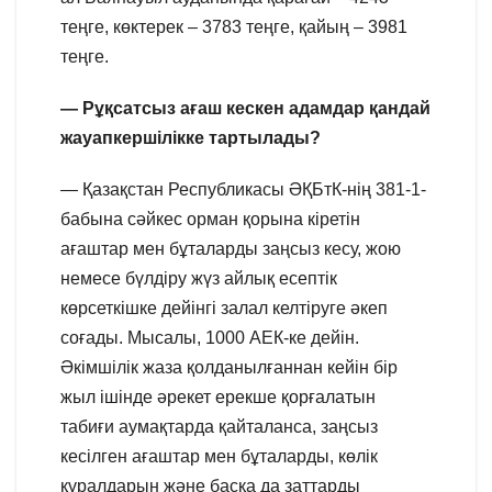
теңге, көктерек – 3783 теңге, қайың – 3981
теңге.
— Рұқсатсыз ағаш кескен адамдар қандай
жауапкершілікке тартылады?
— Қазақстан Республикасы ӘҚБтК-нің 381-1-
бабына сәйкес орман қорына кіретін
ағаштар мен бұталарды заңсыз кесу, жою
немесе бүлдіру жүз айлық есептік
көрсеткішке дейінгі залал келтіруге әкеп
соғады. Мысалы, 1000 АЕК-ке дейін.
Әкiмшiлiк жаза қолданылғаннан кейiн бiр
жыл iшiнде әрекет ерекше қорғалатын
табиғи аумақтарда қайталанса, заңсыз
кесiлген ағаштар мен бұталарды, көлiк
құралдарын және басқа да заттарды