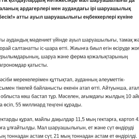
ттік қолдаулардың нәтижесінде мал шаруашылығы да
аланың ардагерлері мен аудандағы ірі шаруашылық
 бесік!» атты ауыл шаруашылығы еңбеккерлері күніне
ы аудандық мәдениет үйінде ауыл шаруашылығы, тамақ ж
 орай салтанатты іс-шара өтті. Жиынға биыл егін өсіруде жо
ы құрылымдарының, шаруа және ферма қожалықтарының
агрономдар қатысты.
әсіби мерекелерімен құттықтап, ауданның әлеуметтік-
мен тікелей байланысты екенін атап өтті. Айтуынша, ат
 облыста көш бастап тұр. Мәселен, ағымдағы жылдың 10 а
өсіп, 55 миллиард теңгені құрады.
ктарды құрап, майлы дақылдар 11,5 мың гектарға, картоп 4
рға ұлғайтылды. Мал шаруашылығын, ет және сүт өндіруді
мың тоннадан астам сүт, 21 мың тоннадан астам ет өндірілді.