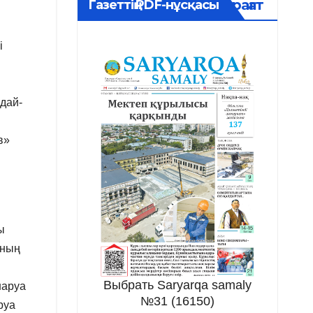
Мұрағат
Газеттің PDF-нұсқасы
і
дай-
в»
ы
ының
Выбрать Saryarqa samaly
шаруа
№31 (16150)
руа