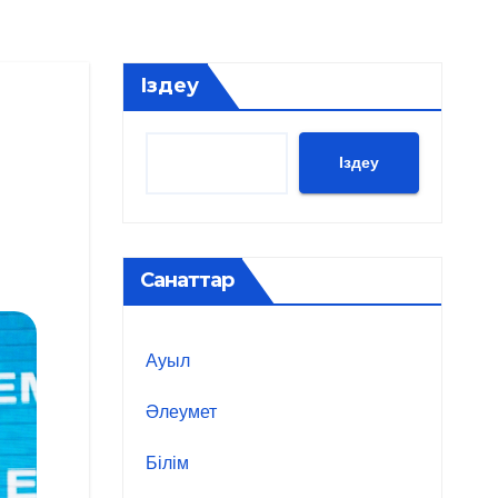
Іздеу
Іздеу
Санаттар
Ауыл
Әлеумет
Білім