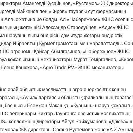
директоры Амангелді Құсайынов, «Рустемов» ЖК директоры
ргелді Майкенов пен «Киров» тауарлы сүт фермасының
нің Алғыс хатына ие болды. Ал «Набережное» ЖШС есепшіс
лығының жетекшісі Александр Стародубцев, «Адис» ЖШС
ыл шаруашылығы өндірісін дамытуда жоғары өндірістік
 Дидар Ибраевтың Құрмет грамотасымен марапатталды. Сон
о» ЖШС агрономы Қайсар Абылғазинов, «Набережное» ЖШС
аруа қожалығының механизаторы Мұрат Темірғалиев, «Киро
Елена Конюхова, «Agro-Trade PV» ЖШС механизаторы
ніне орай облыстық мәслихаттың агро-өнеркәсіптік кешен
 төрағасы, «Ауыл» партиясы облыстық филиалының төрағас
ың басшысы Есемжан Мақашқа, «Қуаныш» шаруа қожалығ
ШС ветеринары Виктор Лаубганға облыстық мәслихаттың
RTIS» колледжінің директоры Айгүл Байжұманова, «Дзюба» 
емова» ЖК директоры Софья Рүстемова және «A.Z.A» ша