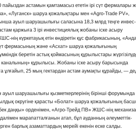
 30 пайыздан астамын қамтамасыз ететін ірі сүт фермалары 
ала», «Луганск» шаруа қожалықтары мен «Agro-Trade PV»,
ынша ауыл шаруашылығы саласына 18,3 млрд теңге инвес-
астам қаржыға 3 ірі инвестициялық жобаны іске асыру
С-нің күркетауық етін өндіретін құс фабрикасының, «Анда
 сүт фермасының және «Асхат» шаруа қожалығының
мкіндік беретін астық қоймасының құрылыстары жүргізілуд
пен каналының» құрылысы. Жобаны іске асыру барысында
а ұлғайып, 25 мың гектардан астам аумақты құрайды, — де
н ауыл шаруашылығы қызметкерлерінің бірінші форумында
лдық округіне қарасты «Болат» шаруа қожалығының бас
ек даңқы» орденімен, «Агро-Трейд ПВ» ЖШС-нің механиз
далімен марапатталғанын атап, бұл ауданның әлеуметтік-
ген барлық азаматтардың мерейі екенін еске салды.