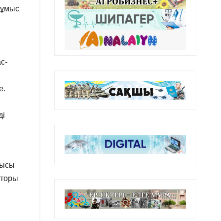
жұмыс
с-
е.
ді
шысы
аторы