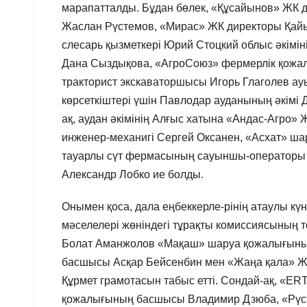
марапатталды. Бұдан бөлек, «Құсайынов» ЖК 
Жаслан Рүстемов, «Мирас» ЖК директоры Қайы
слесарь қызметкері Юрий Стоцкий облыс әкімі
Дана Сыздықова, «АгроСоюз» фермерлік қожа
тракторист экскаваторшысы Игорь Глаголев ау
көрсеткіштері үшін Павлодар ауданының әкімі
ақ, аудан әкімінің Алғыс хатына «Андас-Агр
инженер-механигі Сергей Оксанен, «Асхат» ш
тауарлы сүт фермасының сауыншы-операторы 
Александр Лобко ие болды.
Онымен қоса, дала еңбеккерле-рінің атаулы кү
мәселелері жөніндегі тұрақты комиссиясының
Болат Аманжолов «Мақаш» шаруа қожалығын
басшысы Асқар Бейсенбин мен «Жаңа қала» Ж
Құрмет грамотасын табыс етті. Сондай-ақ, «E
қожалығының басшысы Владимир Дзюба, «Рүст