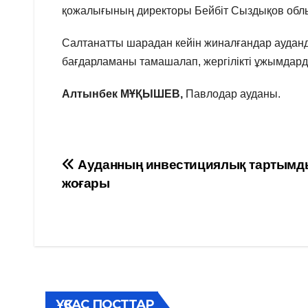
қожалығының директоры Бейбіт Сыздықов обл
Салтанатты шарадан кейін жиналғандар ауданд
бағдарламаны тамашалап, жергілікті ұжымда
Алтынбек МҰҚЫШЕВ,
Павлодар ауданы.
Навигация
Ауданның инвестициялық тартым
жоғары
по
записям
ҰҚСАС ПОСТТАР