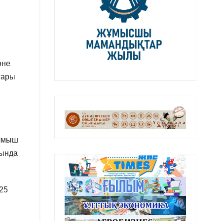
әне
ғары
алмыш
йында
25