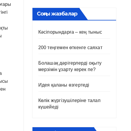
оғары
інгі
Соңғы жазбалар
яқты
Кәсіпорындарға – кең тыныс
ы
200 теңгемен өткенге саяхат
Болашақ дәрігерлерді оқыту
мерзімін ұзарту керек пе?
а
шысы
Идея қаланы өзгертеді
ген
Көлік жүргізушілеріне талап
күшейеді