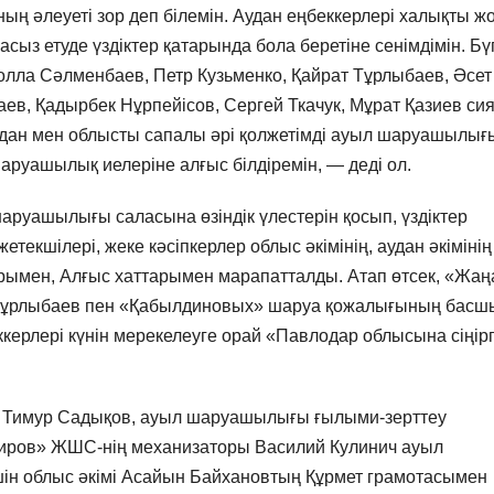
әлеуеті зор деп білемін. Аудан еңбеккерлері халықты ж
сыз етуде үздіктер қатарында бола беретіне сенімдімін. Бүг
йнолла Сәлменбаев, Петр Кузьменко, Қайрат Тұрлыбаев, Әсет
ев, Қадырбек Нұрпейісов, Сергей Ткачук, Мұрат Қазиев си
, аудан мен облысты сапалы әрі қолжетімді ауыл шаруашылығ
аруашылық иелеріне алғыс білдіремін, — деді ол.
уашылығы саласына өзіндік үлестерін қосып, үздіктер
текшілері, жеке кәсіпкерлер облыс әкімінің, аудан әкімінің
рымен, Алғыс хаттарымен марапатталды. Атап өтсек, «Жаң
 Тұрлыбаев пен «Қабылдиновых» шаруа қожалығының бас
рлері күнін мерекелеуге орай «Павлодар облысына сіңір
Тимур Садықов, ауыл шаруашылығы ғылыми-зерттеу
Киров» ЖШС-нің механизаторы Василий Кулинич ауыл
ін облыс әкімі Асайын Байхановтың Құрмет грамотасымен