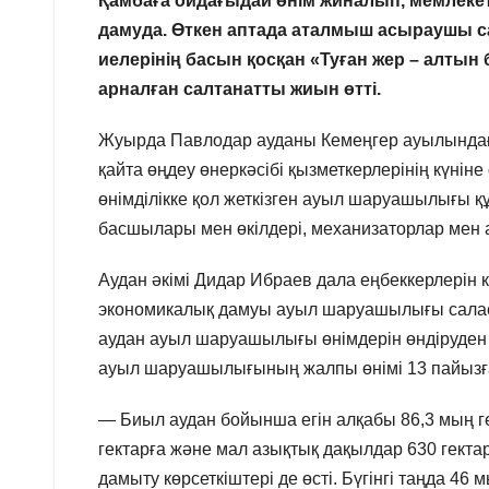
Қамбаға ойдағыдай өнім жиналып, мемлеке
дамуда. Өткен аптада аталмыш асыраушы с
иелерінің басын қосқан «Туған жер – алтын
арналған салтанатты жиын өтті.
Жуырда Павлодар ауданы Кемеңгер ауылындағ
қайта өңдеу өнеркәсібі қызметкерлерінің күніне
өнімділікке қол жеткізген ауыл шаруашылығ
басшылары мен өкілдері, механизаторлар мен 
Аудан әкімі Дидар Ибраев дала еңбеккерлерін к
экономикалық дамуы ауыл шаруашылығы саласы
аудан ауыл шаруашылығы өнімдерін өндіруден
ауыл шаруашылығының жалпы өнімі 13 пайызға 
— Биыл аудан бойынша егін алқабы 86,3 мың ге
гектарға және мал азықтық дақылдар 630 гекта
дамыту көрсеткіштері де өсті. Бүгінгі таңда 46 