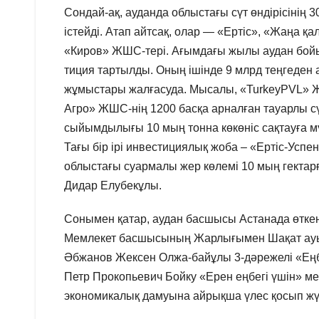
Сондай-ақ, ауданда облыстағы сүт өндірісінің
істейді. Атап айтсақ, олар — «Ертіс», «Жаңа қ
«Киров» ЖШС-тері. Ағымдағы жылы аудан бой
тиция тартылды. Оның ішінде 9 млрд теңгеден 
жұмыстары жалғасуда. Мысалы, «TurkeyPVL» ЖШ
Агро» ЖШС-нің 1200 басқа арналған тауарлы
сыйымдылығы 10 мың тонна көкөніс сақтауға мү
Тағы бір ірі инвестициялық жоба – «Ертіс-Ус
облыстағы суармалы жер көлемі 10 мың гектарғ
Дидар Елубекұлы.
Сонымен қатар, аудан басшысы Астанада өтке
Мемлекет басшысының Жарлығымен Шақат ауы
Әбжанов Жексен Олжа-байұлы 3-дәрежелі «Еңб
Петр Прокопьевич Бойку «Ерен еңбегі үшін» ме
экономикалық дамуына айрықша үлес қосып жүр