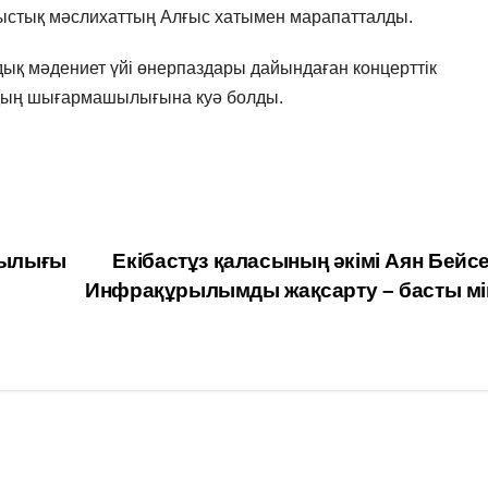
ыстық мәслихаттың Алғыс хатымен марапатталды.
ық мәдениет үйі өнерпаздары дайындаған концерттік
рдың шығармашылығына куә болды.
дылығы
Екібастұз қаласының әкімі Аян Бейс
Инфрақұрылымды жақсарту – басты мі