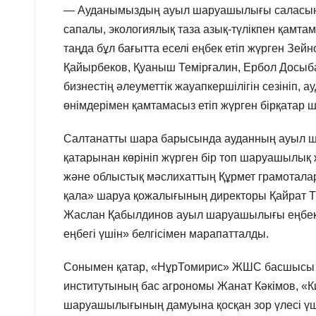
— Ауданымыздың ауыл шаруашылығы саласының 
сапалы, экологиялық таза азық-түлікпен қамтама
таңда бұл бағытта еселі еңбек етіп жүрген Зе
Қайырбеков, Қуаныш Темірғалин, Ербол Досыба
бизнестің әлеуметтік жауапкершілігін сезініп
өнімдерімен қамтамасыз етіп жүрген бірқатар ш
Салтанатты шара барысында ауданның ауыл шар
қатарынан көрініп жүрген бір топ шаруашылық же
және облыстық мәслихаттың Құрмет грамотала
қала» шаруа қожалығының директоры Қайрат
Жаслан Қабылдинов ауыл шаруашылығы еңбекке
еңбегі үшін» белгісімен марапатталды.
Сонымен қатар, «НұрТомирис» ЖШС басшысы 
институтының бас агрономы Жанат Кәкімов, «
шаруашылығының дамуына қосқан зор үлесі үш