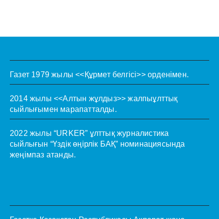
Газет 1979 жылы <<Құрмет белгісі>> орденімен.
2014 жылы <<Алтын жұлдыз>> жалпыұлттық
сыйлығымен марапатталды.
2022 жылы “URKER” ұлттық журналистика
сыйлығын “Үздік өңірлік БАҚ” номинациясында
жеңімпаз атанды.