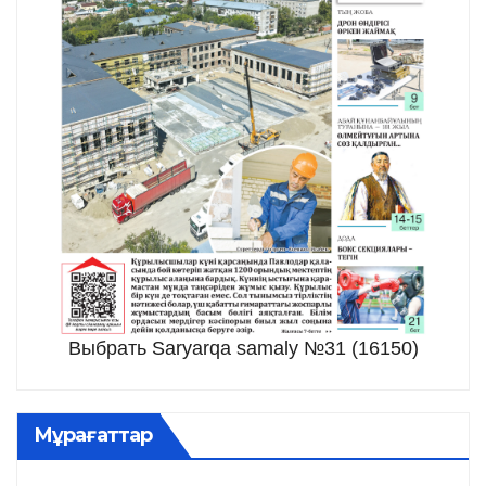
Выбрать Saryarqa samaly №31 (16150)
Мұрағаттар