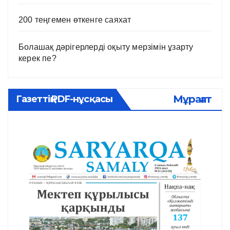
200 теңгемен өткенге саяхат
Болашақ дәрігерлерді оқыту мерзімін ұзарту
керек пе?
Мұрағат
Газеттің PDF-нұсқасы