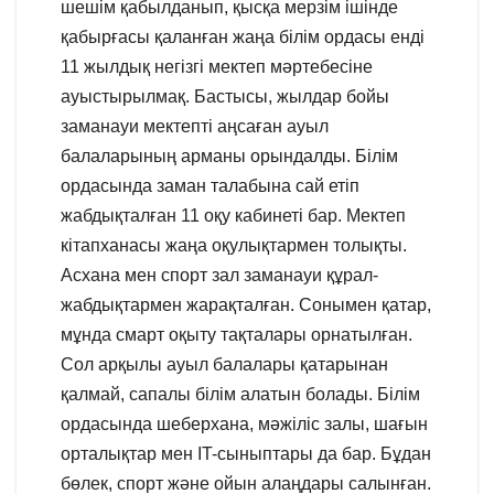
шешім қабылданып, қысқа мерзім ішінде
қабырғасы қаланған жаңа білім ордасы енді
11 жылдық негізгі мектеп мәртебесіне
ауыстырылмақ. Бастысы, жылдар бойы
заманауи мектепті аңсаған ауыл
балаларының арманы орындалды. Білім
ордасында заман талабына сай етіп
жабдықталған 11 оқу кабинеті бар. Мектеп
кітапханасы жаңа оқулықтармен толықты.
Асхана мен спорт зал заманауи құрал-
жабдықтармен жарақталған. Сонымен қатар,
мұнда смарт оқыту тақталары орнатылған.
Сол арқылы ауыл балалары қатарынан
қалмай, сапалы білім алатын болады. Білім
ордасында шеберхана, мәжіліс залы, шағын
орталықтар мен IT-сыныптары да бар. Бұдан
бөлек, спорт және ойын алаңдары салынған.