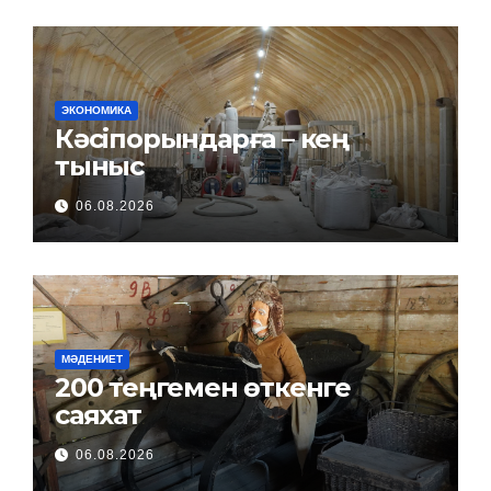
ЭКОНОМИКА
Кәсіпорындарға – кең
тыныс
06.08.2026
МӘДЕНИЕТ
200 теңгемен өткенге
саяхат
06.08.2026