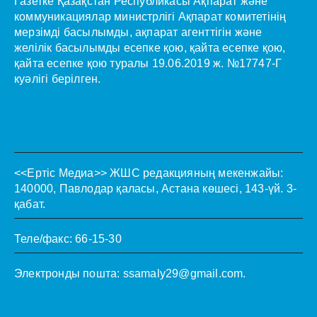
Газетке Қазақстан Республикасы Ақпарат және
коммуникациялар министрлігі Ақпарат комитетінің
мерзімді басылымды, ақпарат агенттігін және
желілік басылымды есепке қою, қайта есепке қою,
қайта есепке қою туралы 19.06.2019 ж. №17747-Г
куәлігі берілген.
<<Ертіс Медиа>>
ЖШС редакцияның мекенжайы:
140000, Павлодар қаласы, Астана көшесі, 143-үй. 3-
қабат.
Теле/факс: 66-15-30
Электронды пошта:
ssamaly29@gmail.com
.