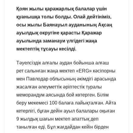
Қоян жылы қаражарлық балалар үшін
қуанышқа толы болды. Олай дейтініміз,
осы жылы Баянауыл ауданының Ақсаң
ауылдық округіне қарасты Қаражар
ауылында заманауи үлгідегі жаңа
мектептің тұсауы кесілді.
Тәуелсіздік алғалы аудан бойынша алғаш
рет салынған жаңа мектеп «ERG» кәсіпорны
мен Павлодар облысының әкімдігі арасында
жасалған әлеуметтік әріптестік туралы
меморандум аясында бой көтерген. Білім
беру мекемесі 100 балаға лайықталған. Айта
кетерлігі, бұған дейін ауыл балалары оқыған
9 жылдық шағын мектеп апаттық деп
танылған еді. Бұл жағдайдан кейін бірден