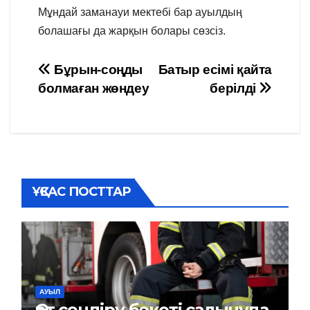
Мұндай заманауи мектебі бар ауылдың
болашағы да жарқын болары сөзсіз.
Навигация
Бұрын-соңды
Батыр есімі қайта
болмаған жөндеу
берілді
по
записям
ҰҚСАС ПОСТТАР
АУЫЛ
Өрт сөндіру бекеті салынуда