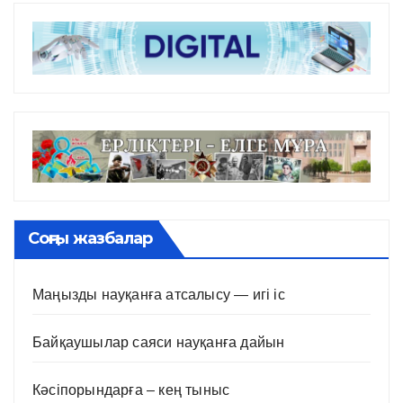
Соңғы жазбалар
Маңызды науқанға атсалысу — игі іс
Байқаушылар саяси науқанға дайын
Кәсіпорындарға – кең тыныс