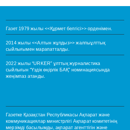
Газет 1979 жылы <<Құрмет белгісі>> орденімен.
2014 жылы <<Алтын жұлдыз>> жалпыұлттық
сыйлығымен марапатталды.
2022 жылы “URKER” ұлттық журналистика
сыйлығын “Үздік өңірлік БАҚ” номинациясында
жеңімпаз атанды.
Газетке Қазақстан Республикасы Ақпарат және
коммуникациялар министрлігі Ақпарат комитетінің
мерзімді басылымды, ақпарат агенттігін және