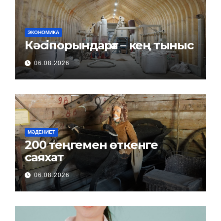
ЭКОНОМИКА
Кәсіпорындарға – кең тыныс
06.08.2026
МӘДЕНИЕТ
200 теңгемен өткенге
саяхат
06.08.2026