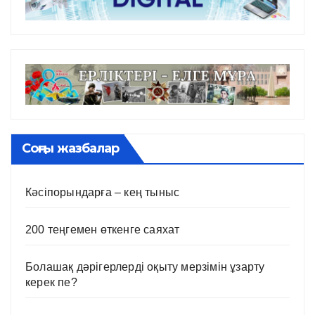
Соңғы жазбалар
Кәсіпорындарға – кең тыныс
200 теңгемен өткенге саяхат
Болашақ дәрігерлерді оқыту мерзімін ұзарту
керек пе?