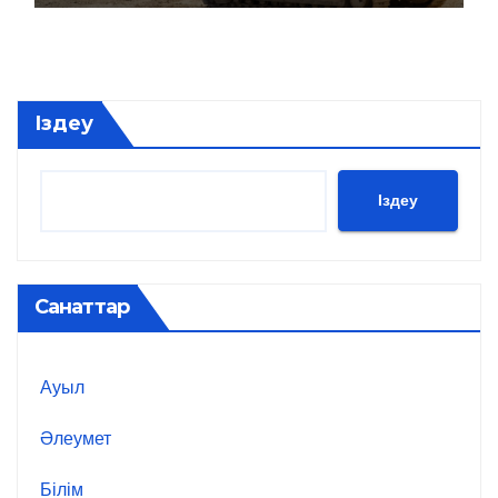
Іздеу
Іздеу
Санаттар
Ауыл
Әлеумет
Білім