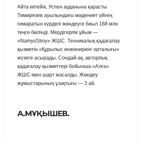
Айта кетейік, Успен ауданына қарасты
Тимирязев ауылындағы мәдениет үйінің
ғимаратын күрделі жөндеуге биыл 168 млн
теңге бөлінді. Мердігерлік ұйым —
«NamysStroy» ЖШС. Техникалық қадағалау
қызметін «Құрылыс инжиниринг орталығы»
жүзеге асырады. Сондай-ақ, авторлық
қадағалау қызметтері бойынша «Алға»
ЖШС-мен шарт жасалды. Жөндеу
жұмыстарының ұзақтығы — 3 ай.
А.МҰҚЫШЕВ.