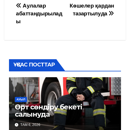
Навигация
Аулалар
Көшелер қардан
абаттандырылад
тазартылуда
по
ы
записям
ҰҚСАС ПОСТТАР
АУЫЛ
Өрт сөндіру бекеті
салынуда
ТАМ 6, 2026