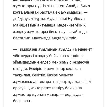
жұмыстары жүргізіліп келген. Алайда биыл
қолға алынған бастама ең ауқымдысы, —
дейді ауыл жұрты. Аудан әкімі Нұрболат
Мақашевтың айтуынша, мәдениет үйінің
жөндеу жұмыстары биыл наурыз айында
басталып, маусымда аяқталуы тиіс.
— Тимирязев ауылының ауылдық мәдениет
үйін күрделі жөндеу бойынша мердігер
ұйымдардың өкілдерімен жұмыс кездесуін
өткіздім. Өндірістік жұмыстар кестесін
талқылап, бекіттік. Қазіргі уақытта
жұмысшылар ғимараттың сыртқы және ішкі
әрлеуінің қайта ретке келтіру бойынша
жұмыстар жүргізіп жатыр, — деді аудан
басшысы.