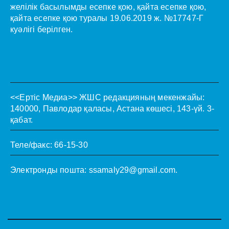
желілік басылымды есепке қою, қайта есепке қою,
қайта есепке қою туралы 19.06.2019 ж. №17747-Г
куәлігі берілген.
<<Ертіс Медиа>>
ЖШС редакцияның мекенжайы:
140000, Павлодар қаласы, Астана көшесі, 143-үй. 3-
қабат.
Теле/факс: 66-15-30
Электронды пошта:
ssamaly29@gmail.com
.