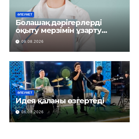
ӘЛЕУМЕТ
Болашақ дәрігерлерді
оқыту мерзімін ұзарту
керек пе?
06.08.2026
ӘЛЕУМЕТ
Идея қаланы өзгертеді
06.08.2026