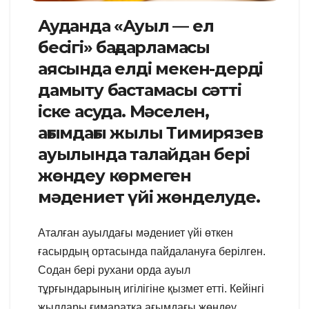
Ауданда «Ауыл — ел
бесігі» бағдарламасы
аясында елді мекен-дерді
дамыту бастамасы сәтті
іске асуда. Мәселен,
ағымдағы жылы Тимирязев
ауылында талайдан бері
жөндеу көрмеген
мәдениет үйі жөнделуде.
Аталған ауылдағы мәдениет үйі өткен
ғасырдың ортасында пайдалануға берілген.
Содан бері рухани орда ауыл
тұрғындарының игілігіне қызмет етті. Кейінгі
жылдары ғимаратқа ағымдағы жөндеу