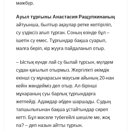
мәжбүр.
Ауыл тұрғыны Анастасия Ращупкинаның
айтуынша, былтыр ақаулар ретке келтіріліп,
су үздіксіз ағып тұрған. Соның өзінде бұл –
ішетін су емес. Тұрғындар бақша суарып,
малға беріп, кір жууға пайдаланып отыр.
– Ыстық күнде лай су былай тұрсын, мүлдем
судан қағылып отырмыз. Жергілікті әкімдік
екінші су мұнарасын маусым айының 20-нан
кейін жөндейміз деп отыр. Ал бірінші
мұнараның суы барлық тұрғындарға
жетпейді. Адамдар әбден шаршады. Судың
тапшылығынан бақша ұстайтындар сиреп
кетті. Бұл мәселе түбегейлі шешіле ме, жоқ
па? – деп назын айтты тұрғын.