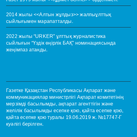
2014 жылы <<Алтын жұлдыз>> жалпыұлттық
сыйлығымен марапатталды.
2022 жылы “URKER” ұлттық журналистика
сыйлығын “Үздік өңірлік БАҚ” номинациясында
жеңімпаз атанды.
Газетке Қазақстан Республикасы Ақпарат және
коммуникациялар министрлігі Ақпарат комитетінің
мерзімді басылымды, ақпарат агенттігін және
желілік басылымды есепке қою, қайта есепке қою,
қайта есепке қою туралы 19.06.2019 ж. №17747-Г
куәлігі берілген.