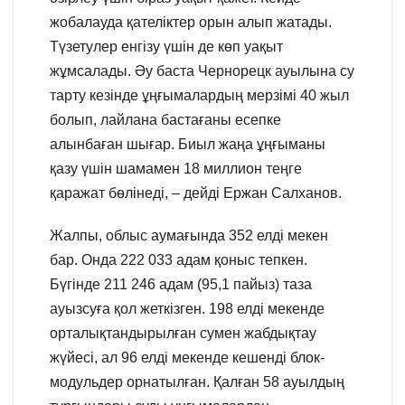
жобалауда қателіктер орын алып жатады.
Түзетулер енгізу үшін де көп уақыт
жұмсалады. Әу баста Чернорецк ауылына су
тарту кезінде ұңғымалардың мерзімі 40 жыл
болып, лайлана бастағаны есепке
алынбаған шығар. Биыл жаңа ұңғыманы
қазу үшін шамамен 18 миллион теңге
қаражат бөлінеді, – дейді Ержан Салханов.
Жалпы, облыс аумағында 352 елді мекен
бар. Онда 222 033 адам қоныс тепкен.
Бүгінде 211 246 адам (95,1 пайыз) таза
ауызсуға қол жеткізген. 198 елді мекенде
орталықтандырылған сумен жабдықтау
жүйесі, ал 96 елді мекенде кешенді блок-
модульдер орнатылған. Қалған 58 ауылдың