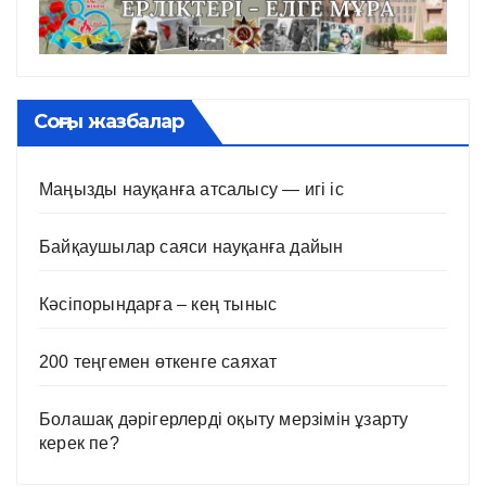
Соңғы жазбалар
Маңызды науқанға атсалысу — игі іс
Байқаушылар саяси науқанға дайын
Кәсіпорындарға – кең тыныс
200 теңгемен өткенге саяхат
Болашақ дәрігерлерді оқыту мерзімін ұзарту
керек пе?