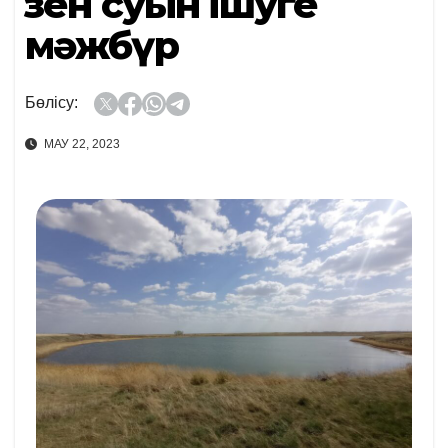
Өзен суын ішуге
мәжбүр
Бөлісу:
МАУ 22, 2023