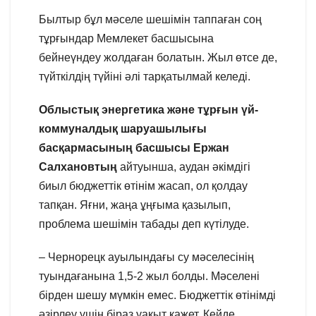
Былтыр бұл мәселе шешімін таппаған соң
тұрғындар Мемлекет басшысына
бейнеүндеу жолдаған болатын. Жыл өтсе де,
түйткілдің түйіні әлі тарқатылмай келеді.
Облыстық энергетика
және тұрғын үй-
коммуналдық шаруашылығы
басқармасының басшысы Ержан
Салхановтың
айтуынша, аудан әкімдігі
биыл бюджеттік өтінім жасап, ол қолдау
тапқан. Яғни, жаңа ұңғыма қазылып,
проблема шешімін табады деп күтілуде.
– Чернорецк ауылындағы су мәселесінің
туындағанына 1,5-2 жыл болды. Мәселені
бірден шешу мүмкін емес. Бюджеттік өтінімді
әзірлеу үшін біраз уақыт қажет. Кейде