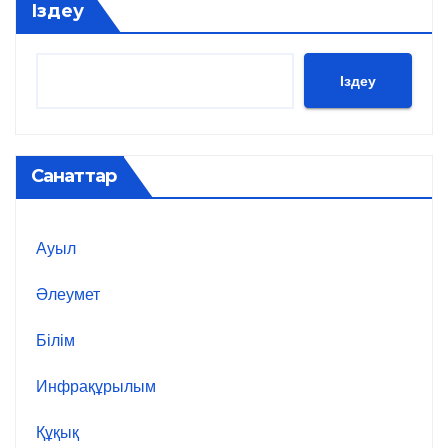
Іздеу
Іздеу
Санаттар
Ауыл
Әлеумет
Білім
Инфрақұрылым
Құқық