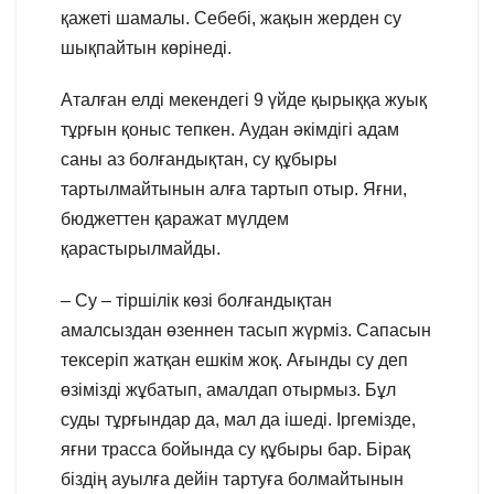
қажеті шамалы. Себебі, жақын жерден су
шықпайтын көрінеді.
Аталған елді мекендегі 9 үйде қырыққа жуық
тұрғын қоныс тепкен. Аудан әкімдігі адам
саны аз болғандықтан, су құбыры
тартылмайтынын алға тартып отыр. Яғни,
бюджеттен қаражат мүлдем
қарастырылмайды.
– Су – тіршілік көзі болғандықтан
амалсыздан өзеннен тасып жүрміз. Сапасын
тексеріп жатқан ешкім жоқ. Ағынды су деп
өзімізді жұбатып, амалдап отырмыз. Бұл
суды тұрғындар да, мал да ішеді. Іргемізде,
яғни трасса бойында су құбыры бар. Бірақ
біздің ауылға дейін тартуға болмайтынын