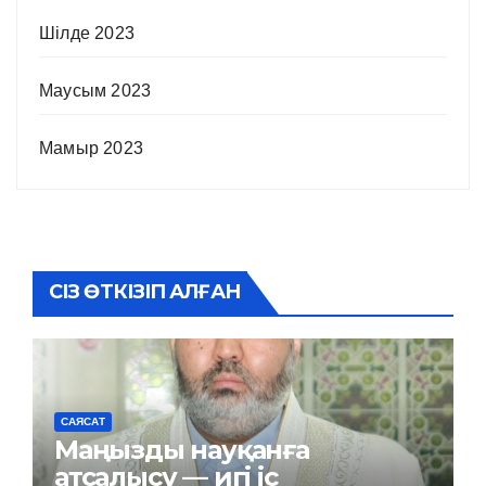
Шілде 2023
Маусым 2023
Мамыр 2023
СІЗ ӨТКІЗІП АЛҒАН
САЯСАТ
Маңызды науқанға
атсалысу — игі іс