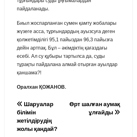
тұрғындары суды ұңғымалардан
пайдаланады.
Биыл жоспарланған сумен қамту жобалары
жүзеге асса, тұрғындардың ауызсуға деген
қолжетімділігі 95,1 пайыздан 96,3 пайызға
дейін артпақ. Бұл – әкімдіктің қағаздағы
есебі. Ал су құбыры тартылса да, суды
тұрақты пайдалана алмай отырған ауылдар
қаншама?!
Оралхан ҚОЖАНОВ.
Навигация
Шаруалар
Өрт шалған аумақ
білімін
ұлғайды
по
жетілдірудің
записям
жолы қандай?