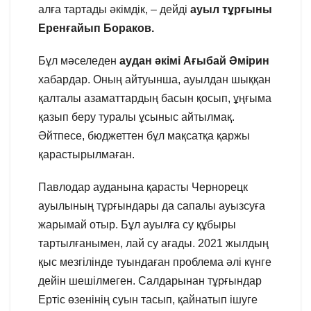
алға тартады әкімдік, – дейді
ауыл тұрғыны
Еренғайып Бораков.
Бұл мәселеден
аудан әкімі Ағыбай Әмірин
хабардар. Оның айтуынша, ауылдан шыққан
қалталы азаматтардың басын қосып, ұңғыма
қазып беру туралы ұсыныс айтылмақ.
Әйтпесе, бюджеттен бұл мақсатқа қаржы
қарастырылмаған.
Павлодар ауданына қарасты Чернорецк
ауылының тұрғындары да сапалы ауызсуға
жарымай отыр. Бұл ауылға су құбыры
тартылғанымен, лай су ағады. 2021 жылдың
қыс мезгілінде туындаған проблема әлі күнге
дейін шешілмеген. Салдарынан тұрғындар
Ертіс өзенінің суын тасып, қайнатып ішуге