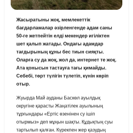
Жасыратыны жоқ, мемлекеттік
бағдарламалар әзірленгенде адам саны
50-ге жетпейтін елді мекендер игіліктен
шет қалып жатады. Ондағы адамдар
тағдырының құны бес тиын сияқты.
Оларға су да жоқ, жол да, интернет те жоқ.
Ата қонысын тастауға тағы қимайды.
Себебі, төрт түлігін түлетіп, күнін көріп
отыр.
Жуырда Май ауданы Баскөл ауылдық
округіне қарасты Жаңатілек ауылының
тұрғындары «Ертіс өзенінен су ішіп
отырмыз» деп мұңын шақты. Құдықтың суы
тартылып қалған. Күрекпен жер қазудың