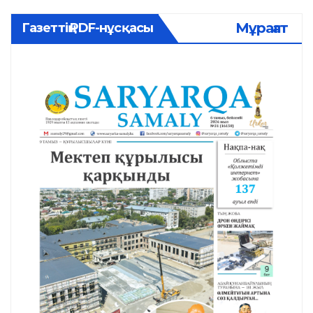
Мұрағат
Газеттің PDF-нұсқасы