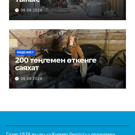
06.08.2026
МӘДЕНИЕТ
200 теңгемен өткенге
саяхат
06.08.2026
Газет 1979 жылы <<Құрмет белгісі>> орденімен.