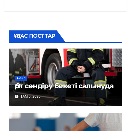
ҰҚСАС ПОСТТАР
АУЫЛ
Өрт сөндіру бекеті салынуда
ТАМ 6, 2026