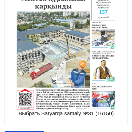
Выбрать Saryarqa samaly №31 (16150)