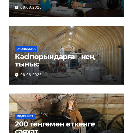
08.08.2026
ЭКОНОМИКА
Кәсіпорындарға – кең
тыныс
06.08.2026
МӘДЕНИЕТ
200 теңгемен өткенге
саяхат