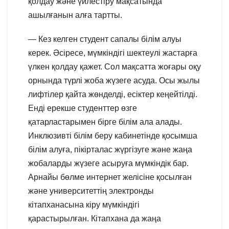
қолдау және үйлестіру мақсатында
ашылғанын алға тартты.
— Кез келген студент сапалы білім алуы
керек. Әсіресе, мүмкіндігі шектеулі жастарға
үлкен қолдау қажет. Сол мақсатта жоғары оқу
орнында түрлі жоба жүзеге асуда. Осы жылы
лифтілер қайта жөнделді, есіктер кеңейтілді.
Енді ерекше студенттер өзге
қатарластарымен бірге білім ала алады.
Инклюзивті білім беру кабинетінде қосымша
білім алуға, пікірталас жүргізуге және жаңа
жобаларды жүзеге асыруға мүмкіндік бар.
Арнайы бөлме интернет желісіне қосылған
және университеттің электронды
кітапханасына кіру мүмкіндігі
қарастырылған. Кітапхана да жаңа