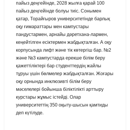
пайыз деңгейінде, 2028 жылға қарай 100
пайыз деңгейінде болуы тиіс. Сонымен
қатар, Торайғыров университетінде барлық
оқу ғимараттары мен кампустары
пандустармен, арнайы дәретхана-лармен,
кеңейтілген есіктермен жабдықталған. А оқу
корпусында лифт және тік көтергіш бар. №2
және №3 кампустарда ерекше білім беру
қажеттіліктері бар студенттердің жайлы
тұруы үшін бөлмелер жабдықталған. Жоғары
оқу орнында инклюзивті білім беру
мәселелері бойынша біліктілікті арттыру
курстары жұмыс істейді. Олар
университеттің 350 оқыту-шысын қамтиды
деп күтілуде.