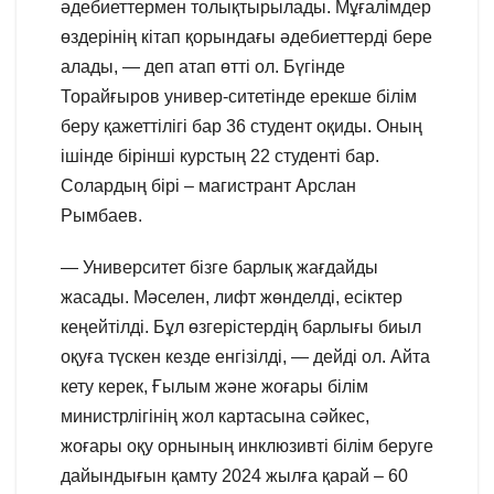
әдебиеттермен толықтырылады. Мұғалімдер
өздерінің кітап қорындағы әдебиеттерді бере
алады, — деп атап өтті ол. Бүгінде
Торайғыров универ-ситетінде ерекше білім
беру қажеттілігі бар 36 студент оқиды. Оның
ішінде бірінші курстың 22 студенті бар.
Солардың бірі – магистрант Арслан
Рымбаев.
— Университет бізге барлық жағдайды
жасады. Мәселен, лифт жөнделді, есіктер
кеңейтілді. Бұл өзгерістердің барлығы биыл
оқуға түскен кезде енгізілді, — дейді ол. Айта
кету керек, Ғылым және жоғары білім
министрлігінің жол картасына сәйкес,
жоғары оқу орнының инклюзивті білім беруге
дайындығын қамту 2024 жылға қарай – 60