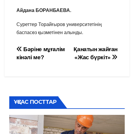
Айдана БОРАНБАЕВА.
Суреттер Торайғыров университетінің
баспасөз қызметінен алынды.
Навигация
Бәріне мұғалім
Қанатын жайған
кінәлі ме?
«Жас бүркіт»
по
записям
ҰҚСАС ПОСТТАР