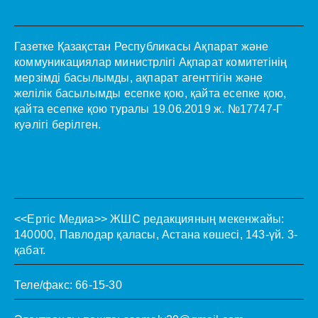
Газетке Қазақстан Республикасы Ақпарат және
коммуникациялар министрлігі Ақпарат комитетінің
мерзімді басылымды, ақпарат агенттігін және
желілік басылымды есепке қою, қайта есепке қою,
қайта есепке қою туралы 19.06.2019 ж. №17747-Г
куәлігі берілген.
<<Ертіс Медиа>>
ЖШС редакцияның мекенжайы:
140000, Павлодар қаласы, Астана көшесі, 143-үй. 3-
қабат.
Теле/факс: 66-15-30