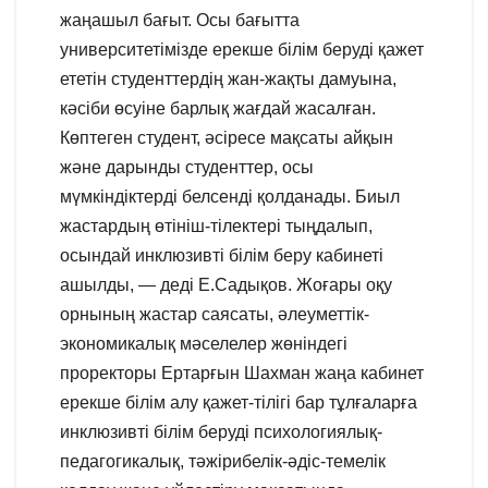
жаңашыл бағыт. Осы бағытта
университетімізде ерекше білім беруді қажет
ететін студенттердің жан-жақты дамуына,
кәсіби өсуіне барлық жағдай жасалған.
Көптеген студент, әсіресе мақсаты айқын
және дарынды студенттер, осы
мүмкіндіктерді белсенді қолданады. Биыл
жастардың өтініш-тілектері тыңдалып,
осындай инклюзивті білім беру кабинеті
ашылды, — деді Е.Садықов. Жоғары оқу
орнының жастар саясаты, әлеуметтік-
экономикалық мәселелер жөніндегі
проректоры Ертарғын Шахман жаңа кабинет
ерекше білім алу қажет-тілігі бар тұлғаларға
инклюзивті білім беруді психологиялық-
педагогикалық, тәжірибелік-әдіс-темелік