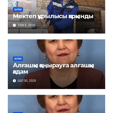
БІЛІМ
Мектеп құрылысы қарқынды
ТАМ 6, 2026
БІЛІМ
Алғашқы қоңырауға алғашқы
қадам
ШІЛ 30, 2026