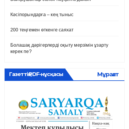
Кәсіпорындарға – кең тыныс
200 теңгемен өткенге саяхат
Болашақ дәрігерлерді оқыту мерзімін ұзарту
керек пе?
Мұрағат
Газеттің PDF-нұсқасы