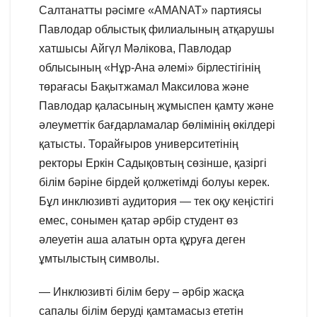
Салтанатты рәсімге «AMANAT» партиясы
Павлодар облыстық филиалының атқарушы
хатшысы Айгүл Мәлікова, Павлодар
облысының «Нұр-Ана әлемі» бірлестігінің
төрағасы Бақытжамал Максилова және
Павлодар қаласының жұмыспен қамту және
әлеуметтік бағдарламалар бөлімінің өкілдері
қатысты. Торайғыров университетінің
ректоры Еркін Садықовтың сөзінше, қазіргі
білім бәріне бірдей қолжетімді болуы керек.
Бұл инклюзивті аудитория — тек оқу кеңістігі
емес, сонымен қатар әрбір студент өз
әлеуетін аша алатын орта құруға деген
ұмтылыстың символы.
— Инклюзивті білім беру – әрбір жасқа
сапалы білім беруді қамтамасыз ететін