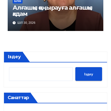
БІЛІМ
Алғашқы қоңырауға алғашқы
қадам
ШІЛ 30, 2026
Іздеу
Іздеу
Санаттар