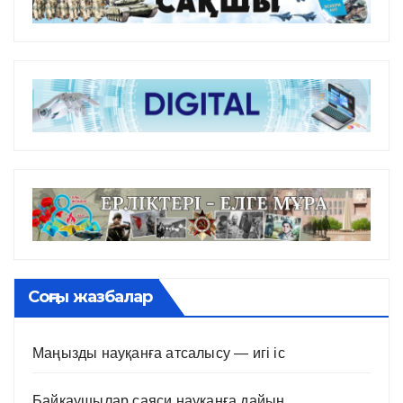
Соңғы жазбалар
Маңызды науқанға атсалысу — игі іс
Байқаушылар саяси науқанға дайын