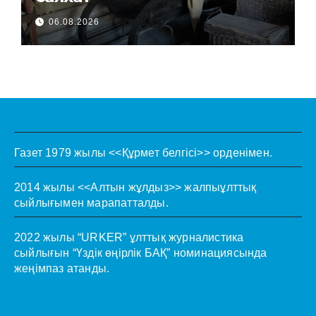
06.08.2026
Газет 1979 жылы <<Құрмет белгісі>> орденімен.
2014 жылы <<Алтын жұлдыз>> жалпыұлттық
сыйлығымен марапатталды.
2022 жылы “URKER” ұлттық журналистика
сыйлығын “Үздік өңірлік БАҚ” номинациясында
жеңімпаз атанды.