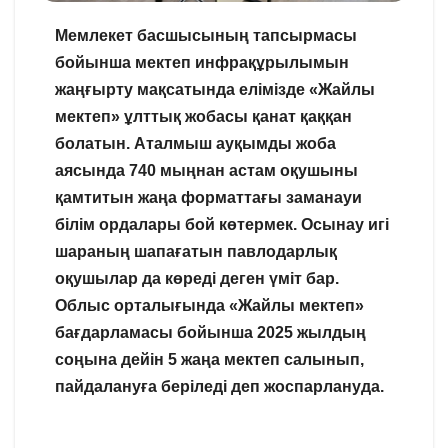
Мемлекет басшысының тапсырмасы
бойынша мектеп инфрақұрылымын
жаңғырту мақсатында елімізде «Жайлы
мектеп» ұлттық жобасы қанат қаққан
болатын. Аталмыш ауқымды жоба
аясында 740 мыңнан астам оқушыны
қамтитын жаңа форматтағы заманауи
білім ордалары бой көтермек. Осынау игі
шараның шапағатын павлодарлық
оқушылар да көреді деген үміт бар.
Облыс орталығында «Жайлы мектеп»
бағдарламасы бойынша 2025 жылдың
соңына дейін 5 жаңа мектеп салынып,
пайдалануға беріледі деп жоспарлануда.