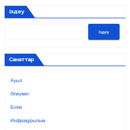
Іздеу
Іздеу
Санаттар
Ауыл
Әлеумет
Білім
Инфрақұрылым