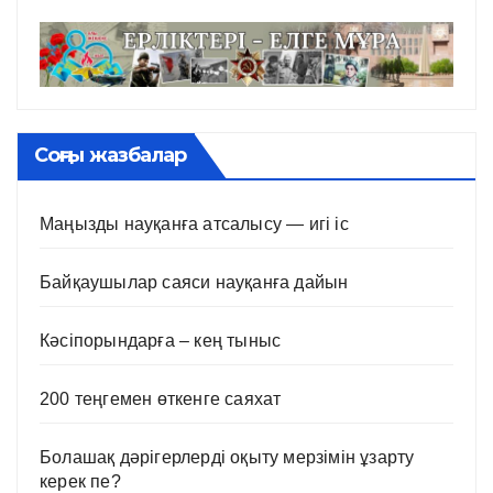
Соңғы жазбалар
Маңызды науқанға атсалысу — игі іс
Байқаушылар саяси науқанға дайын
Кәсіпорындарға – кең тыныс
200 теңгемен өткенге саяхат
Болашақ дәрігерлерді оқыту мерзімін ұзарту
керек пе?