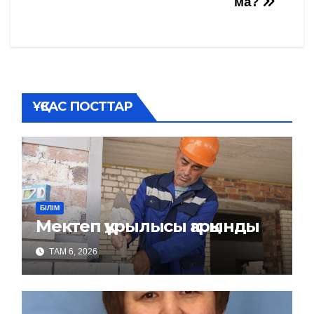
записям
ма?
ҰҚСАС ПОСТТАР
БІЛІМ
Мектеп құрылысы қарқынды
ТАМ 6, 2026