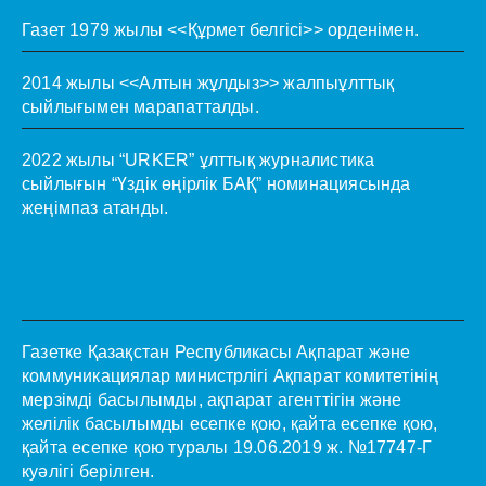
Газет 1979 жылы <<Құрмет белгісі>> орденімен.
2014 жылы <<Алтын жұлдыз>> жалпыұлттық
сыйлығымен марапатталды.
2022 жылы “URKER” ұлттық журналистика
сыйлығын “Үздік өңірлік БАҚ” номинациясында
жеңімпаз атанды.
Газетке Қазақстан Республикасы Ақпарат және
коммуникациялар министрлігі Ақпарат комитетінің
мерзімді басылымды, ақпарат агенттігін және
желілік басылымды есепке қою, қайта есепке қою,
қайта есепке қою туралы 19.06.2019 ж. №17747-Г
куәлігі берілген.