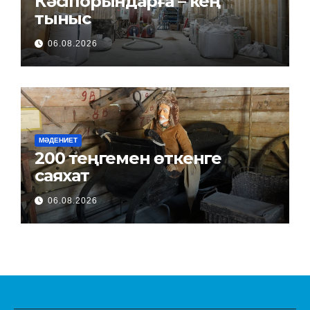
Кәсіпорындарға – кең
тыныс
06.08.2026
МӘДЕНИЕТ
200 теңгемен өткенге
саяхат
06.08.2026