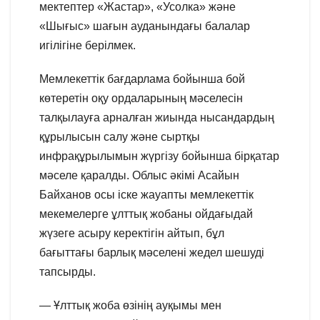
мектептер «Жастар», «Усолка» және
«Шығыс» шағын ауданындағы балалар
игілігіне берілмек.
Мемлекеттік бағдарлама бойынша бой
көтеретін оқу ордаларының мәселесін
талқылауға арналған жиында нысандардың
құрылысын салу және сыртқы
инфрақұрылымын жүргізу бойынша бірқатар
мәселе қаралды. Облыс әкімі Асайын
Байханов осы іске жауапты мемлекеттік
мекемелерге ұлттық жобаны ойдағыдай
жүзеге асыру керектігін айтып, бұл
бағыттағы барлық мәселені жедел шешуді
тапсырды.
— Ұлттық жоба өзінің ауқымы мен