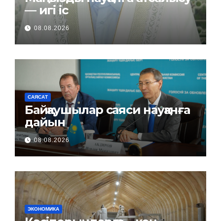
— игі іс
08.08.2026
САЯСАТ
Байқаушылар саяси науқанға
дайын
08.08.2026
ЭКОНОМИКА