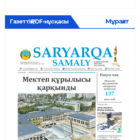
Мұрағат
Газеттің PDF-нұсқасы