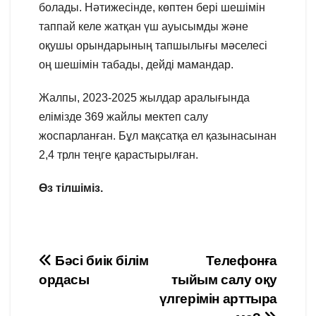
болады. Нәтижесінде, көптен бері шешімін
таппай келе жатқан үш ауысымды және
оқушы орындарының тапшылығы мәселесі
оң шешімін табады, дейді мамандар.
Жалпы, 2023-2025 жылдар аралығында
елімізде 369 жайлы мектеп салу
жоспарланған. Бұл мақсатқа ел қазынасынан
2,4 трлн теңге қарастырылған.
Өз тілшіміз.
Навигация
Бәсі биік білім
Телефонға
ордасы
тыйым салу оқу
по
үлгерімін арттыра