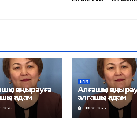
БІЛІМ
шқы қоңырауға
Алғашқы қоңыра
шқы қадам
алғашқы қадам
, 2026
ШІЛ 30, 2026