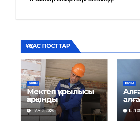
Навигация
по
записям
ҰҚСАС ПОСТТАР
БІЛІМ
БІЛІМ
Мектеп құрылысы
Алға
қарқынды
алға
ТАМ 6, 2026
ШІЛ 30