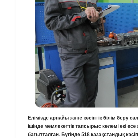
Елімізде арнайы және кәсіптік білім беру 
ішінде мемлекеттік тапсырыс көлемі екі е
бағытталған. Бүгінде 518 қазақстандық кәс