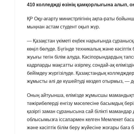
410 колледжді өзінің қамқорлығына алып, о
ҚР Оқу-ағарту министрлігінің ақпа-раты бойынш
мыңнан астам студент оқып жүр.
— Қазақстан үкіметі еңбек нарығында сұраныс
көңіл бөлуде. Бүгінде техникалық және кәсіпті
жуығы тегін білім алуда. Кәсіпорындардың т
кадрларды мақсатты әзірлеу, сондай-ақ еліміз
бейімдеу жүргізілуде. Қазақстандық колледжде
жұмысты әлі де күшейтуді көздеп отырмыз, — д
Оның айтуынша, елімізде жұмысшы мамандықтар
тәжірибелерді енгізу мәселесіне басымдық бері
қазіргі заман сұранысына сай білікті маманда
облысымызға іссапармен келген Мемлекет бас
және кәсіптік білім беру жүйесіне жоғары баға 