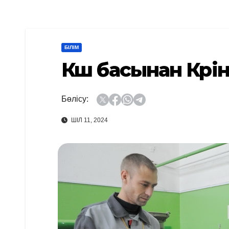
БІЛІМ
Көш басынан Көрі
Бөлісу:
ШІЛ 11, 2024