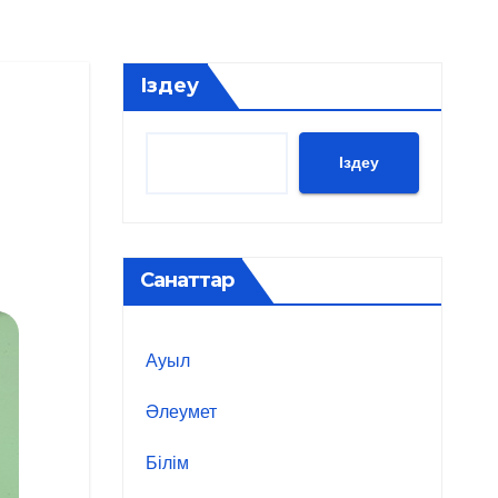
Іздеу
Іздеу
Санаттар
Ауыл
Әлеумет
Білім