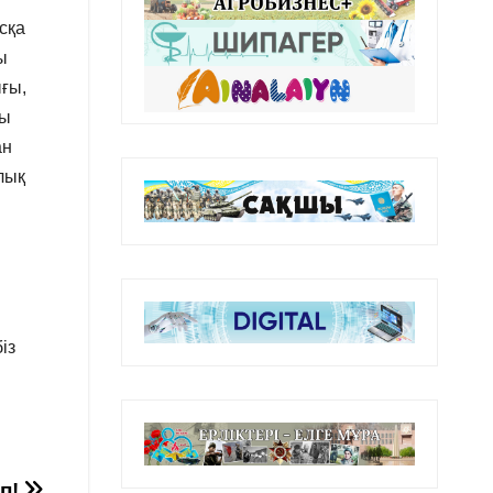
сқа
ы
ығы,
лы
ан
лық
із
еп!