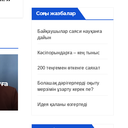
Соңғы жазбалар
Байқаушылар саяси науқанға
дайын
Кәсіпорындарға – кең тыныс
200 теңгемен өткенге саяхат
уға
Болашақ дәрігерлерді оқыту
мерзімін ұзарту керек пе?
Идея қаланы өзгертеді