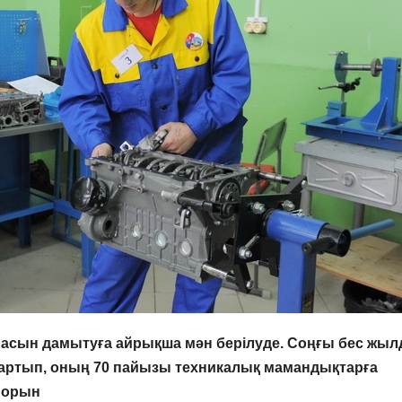
саласын дамытуға айрықша мән берілуде. Соңғы бес жы
се артып, оның 70 пайызы техникалық мамандықтарға
іпорын