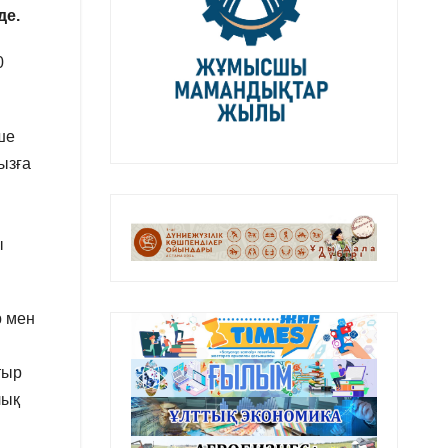
де.
0
ше
ызға
ы
р мен
тыр
лық