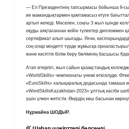
— Ел Президентінің тапсырмасы бойынша 9-сын
ие мамандықтармен қамтамасыз етуге бағыттал
артып келеді. Мәселен, соңғы 3 жыл ішінде кол
оқуды аяқтағаннан кейін түлектер дипломмен 
сертификат алып шығады. Яғни, кәсіпорындар
соң олар міндетті түрде жұмысқа орналастыры
және кәсіптік білім беру бөлімінің басшысы Қ
Атап өтерлігі, жыл сайын қазақстандық коллед
«WorldSkills» чемпионаты үнемі өткізілуде. Өт
«EuroSkills» халықаралық додасында тамаша кө
«WordSkillsKazakhstan-2023» ұлттық кәсіби шеб
үшін үлкен жетістік. Өңірдің көш басынан көрін
Нұржайна ШОДЫР.
Шаһар шәкірттері белсенді