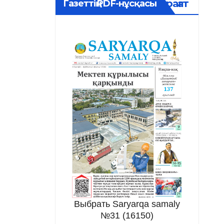
Мұрағат
Газеттің PDF-нұсқасы
Выбрать Saryarqa samaly
№31 (16150)