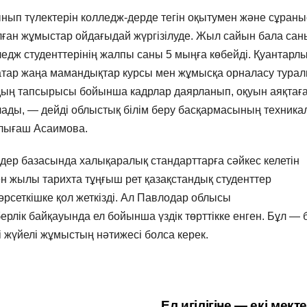
ып түлектерін колледж-дерде тегін оқытумен және сұраны
ған жұмыстар ойдағыдай жүргізілуде. Жыл сайын бала сан
ледж студенттерінің жалпы саны 5 мыңға көбейді. Қуантарл
қатар жаңа мамандықтар курсы мен жұмысқа орналасу тура
дың тапсырысы бойынша кадрлар даярланып, оқуын аяқтағ
лады, — дейді облыстық білім беру басқармасының техника
арлығаш Асаимова.
ждер базасында халықаралық стандарттарға сәйкес келетін
кен жылы тарихта тұңғыш рет қазақстандық студенттер
рсеткішке қол жеткізді. Ал Павлодар облысы
ерлік байқауында ел бойынша үздік төрттікке енген. Бұл — б
уі жүйелі жұмыстың нәтижесі болса керек.
Ел игілігіне — екі мект