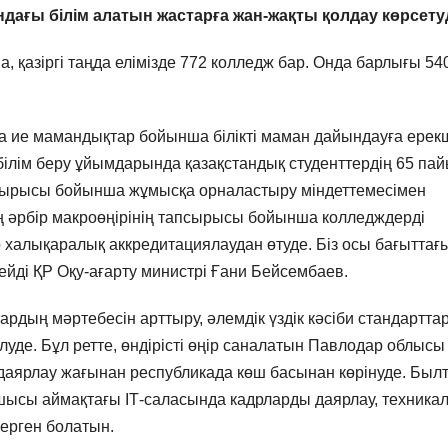
ндағы білім алатын жастарға жан-жақты қолдау көрсету
а, қазіргі таңда елімізде 772 колледж бар. Онда барлығы 54
қа ие мамандықтар бойынша білікті маман дайындауға ерек
к білім беру ұйымдарында қазақстандық студенттердің 65 пай
апсырысы бойынша жұмысқа орналастыру міндеттемесімен
дің әрбір макроөңірінің тапсырысы бойынша колледждерді
р халықаралық аккредитациялаудан өтуде. Біз осы бағыттағ
ейді ҚР Оқу-ағарту министрі Ғани Бейсембаев.
дың мәртебесін арттыру, әлемдік үздік кәсіби стандартта
луде. Бұл ретте, өндірісті өңір саналатын Павлодар облысы
р даярлау жағынан республикада көш басынан көрінуде. Был
шысы аймақтағы ІТ-саласында кадрларды даярлау, техника
берген болатын.