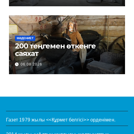
МӘДЕНИЕТ
200 теңгемен өткенге
саяхат
06.08.2026
Газет 1979 жылы <<Құрмет белгісі>> орденімен.