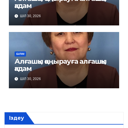
қадам
ШІЛ 30, 2026
БІЛІМ
Алғашқы қоңырауға алғашқы
қадам
ШІЛ 30, 2026
Іздеу