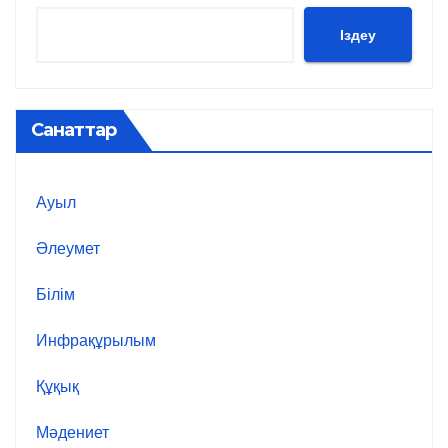
Іздеу
Санаттар
Ауыл
Әлеумет
Білім
Инфрақұрылым
Құқық
Мәдениет