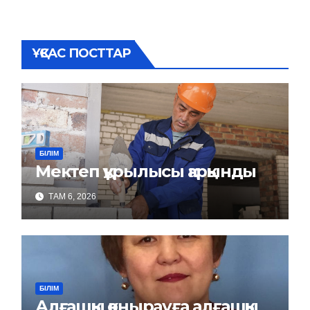
ҰҚСАС ПОСТТАР
БІЛІМ
Мектеп құрылысы қарқынды
ТАМ 6, 2026
БІЛІМ
Алғашқы қоңырауға алғашқы