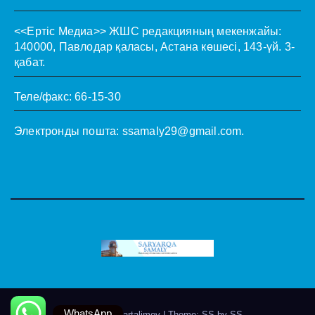
<<Ертіс Медиа>>
ЖШС редакцияның мекенжайы:
140000, Павлодар қаласы, Астана көшесі, 143-үй. 3-
қабат.
Теле/факс: 66-15-30
Электронды пошта:
ssamaly29@gmail.com
.
WhatsApp
Theme by @artalimov
|
Theme: SS by
SS
.