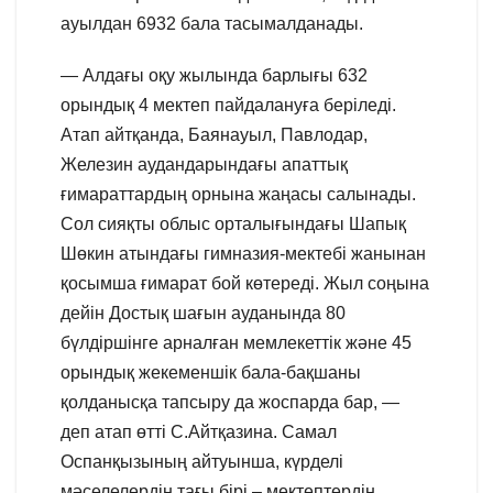
ауылдан 6932 бала тасымалданады.
— Алдағы оқу жылында барлығы 632
орындық 4 мектеп пайдалануға беріледі.
Атап айтқанда, Баянауыл, Павлодар,
Железин аудандарындағы апаттық
ғимараттардың орнына жаңасы салынады.
Сол сияқты облыс орталығындағы Шапық
Шөкин атындағы гимназия-мектебі жанынан
қосымша ғимарат бой көтереді. Жыл соңына
дейін Достық шағын ауданында 80
бүлдіршінге арналған мемлекеттік және 45
орындық жекеменшік бала-бақшаны
қолданысқа тапсыру да жоспарда бар, —
деп атап өтті С.Айтқазина. Самал
Оспанқызының айтуынша, күрделі
мәселелердің тағы бірі – мектептердің