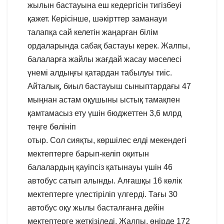
жылын бастауына еш кедергісін тигізбеуі
қажет. Керісінше, шәкірттер заманауи
талапқа сай келетін жаңарған білім
ордаларында сабақ бастауы керек. Жалпы,
балаларға жайлы жағдай жасау мәселесі
үнемі алдыңғы қатардан табылуы тиіс.
Айталық, биыл бастауыш сыныптардағы 47
мыңнан астам оқушыны ыстық тамақпен
қамтамасыз ету үшін бюджеттен 3,6 млрд
теңге бөлініп
отыр. Сол сияқты, көршілес елді мекендегі
мектептерге барып-келіп оқитын
балалардың қауіпсіз қатынауы үшін 46
автобус сатып алынды. Алғашқы 16 көлік
мектептерге үлестіріліп үлгерді. Тағы 30
автобус оқу жылы басталғанға дейін
мектептерге жеткізіледі. Жалпы, өңірде 172