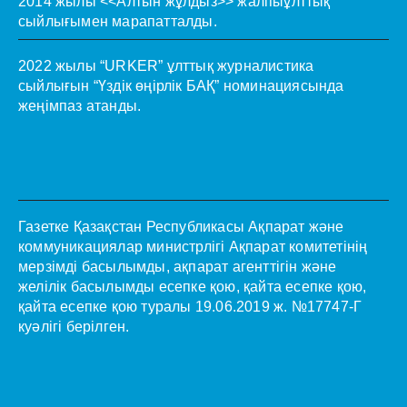
2014 жылы <<Алтын жұлдыз>> жалпыұлттық
сыйлығымен марапатталды.
2022 жылы “URKER” ұлттық журналистика
сыйлығын “Үздік өңірлік БАҚ” номинациясында
жеңімпаз атанды.
Газетке Қазақстан Республикасы Ақпарат және
коммуникациялар министрлігі Ақпарат комитетінің
мерзімді басылымды, ақпарат агенттігін және
желілік басылымды есепке қою, қайта есепке қою,
қайта есепке қою туралы 19.06.2019 ж. №17747-Г
куәлігі берілген.