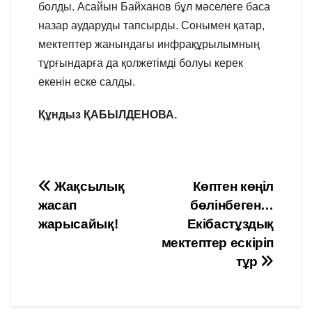
болды. Асайын Байханов бұл мәселеге баса
назар аударуды тапсырды. Сонымен қатар,
мектептер жанындағы инфрақұрылымның
тұрғындарға да қолжетімді болуы керек
екенін еске салды.
Құндыз ҚАБЫЛДЕНОВА.
Навигация
Жақсылық
Көптен көңіл
жасап
бөлінбеген…
по
жарысайық!
Екібастұздық
записям
мектептер ескіріп
тұр