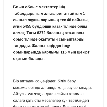
Биыл облыс мектептерінің
табалдырығын алғаш рет аттайтын 1-
сынып оқушыларының тек 46 пайызы,
яғни 5455 бүлдіршін қазақ тілінде білім
алмақ. Тағы 6372 баланың ата-анасы
орыс тілінде оқытатын сыныптарды
таңдады. Жалпы, өңірдегі оқу
орындарында барлығы 115 мың шәкірт
оқитын болады.
Бір аптадан соң өңірдегі білім беру
мекемелерінде алғашқы қоңырау соғылады.
Айтулы күн жақындаған сайын аталмыш
салаға қатысты мәселелер күн тәртібіндегі
басты тақырыпқа айналды. Бұрнағы күні