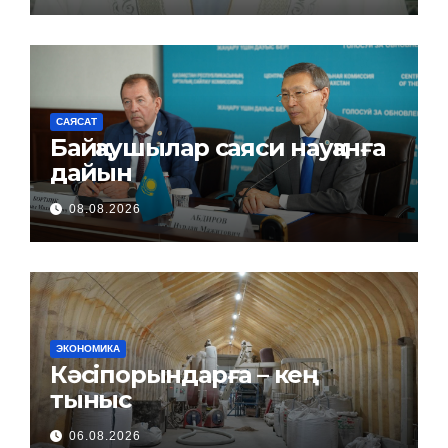
САЯСАТ
Байқаушылар саяси науқанға
дайын
08.08.2026
ЭКОНОМИКА
Кәсіпорындарға – кең
тыныс
06.08.2026