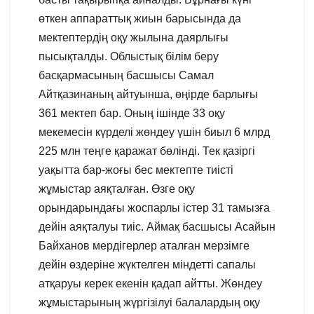
өткен аппараттық жиын барысында да
мектептердің оқу жылына даярлығы
пысықталды. Облыстық білім беру
басқармасының басшысы Самал
Айтқазинаның айтуынша, өңірде барлығы
361 мектеп бар. Оның ішінде 33 оқу
мекемесін күрделі жөндеу үшін биыл 6 млрд
225 млн теңге қаражат бөлінді. Тек қазіргі
уақытта бар-жоғы бес мектепте тиісті
жұмыстар аяқталған. Өзге оқу
орындарындағы жоспарлы істер 31 тамызға
дейін аяқталуы тиіс. Аймақ басшысы Асайын
Байханов мердігерлер аталған мерзімге
дейін өздеріне жүктелген міндетті сапалы
атқаруы керек екенін қадап айтты. Жөндеу
жұмыстарының жүргізілуі балалардың оқу