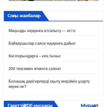
Соңғы жазбалар
Маңызды науқанға атсалысу — игі іс
Байқаушылар саяси науқанға дайын
Кәсіпорындарға – кең тыныс
200 теңгемен өткенге саяхат
Болашақ дәрігерлерді оқыту мерзімін ұзарту
керек пе?
Мұрағат
Газеттің PDF-нұсқасы