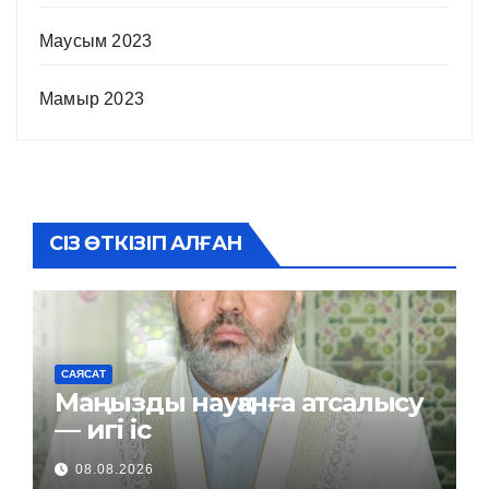
Маусым 2023
Мамыр 2023
СІЗ ӨТКІЗІП АЛҒАН
САЯСАТ
Маңызды науқанға атсалысу
— игі іс
08.08.2026