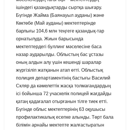
ішіндегі қазандықтарды сыртқа шығару.
Бүгінде Жайма (Баянауыл ауданы) және
Көктөбе (Май ауданы) мектептерінде
барлығы 104,6 млн теңгеге қазандық-тар
орнатылуда. Жиын барысында
мектептердегі буллинг мәселесіне баса
назар аударылды. Облыстың бас ұстазы
оның алдын алу үшін кешенді шаралар
жүргізіліп жатқанын атап өтті. Облыстық
полиция департаментінің бастығы Василий
Скляр да кәмелеттік жасқа толмағандардың
ісі бойынша 72 учаскелік полицей жағдайды
қатаң қадағалап отырғанын тілге тиек етті.
Бүгінде облыс мектептерінің 63 оқушысы
профилактикалық есепке алынды. Төрт бала
білімін арнайы мектепте жалғастыратын