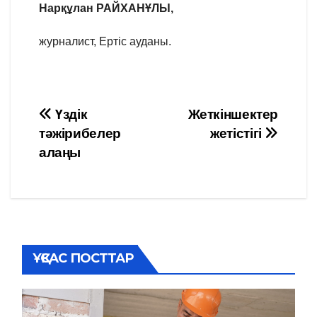
Нарқұлан РАЙХАНҰЛЫ,
журналист, Ертіс ауданы.
Навигация
Үздік
Жеткіншектер
тәжірибелер
жетістігі
по
алаңы
записям
ҰҚСАС ПОСТТАР