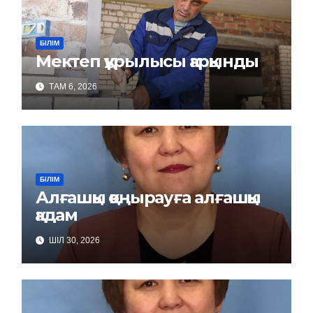
БІЛІМ
Мектеп құрылысы қарқынды
ТАМ 6, 2026
БІЛІМ
Алғашқы қоңырауға алғашқы
қадам
ШІЛ 30, 2026