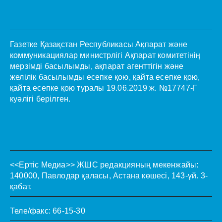
Газетке Қазақстан Республикасы Ақпарат және
коммуникациялар министрлігі Ақпарат комитетінің
мерзімді басылымды, ақпарат агенттігін және
желілік басылымды есепке қою, қайта есепке қою,
қайта есепке қою туралы 19.06.2019 ж. №17747-Г
куәлігі берілген.
<<Ертіс Медиа>>
ЖШС редакцияның мекенжайы:
140000, Павлодар қаласы, Астана көшесі, 143-үй. 3-
қабат.
Теле/факс: 66-15-30