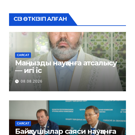
СІЗ ӨТКІЗІП АЛҒАН
САЯСАТ
Маңызды науқанға атсалысу
— игі іс
08.08.2026
САЯСАТ
Байқаушылар саяси науқанға