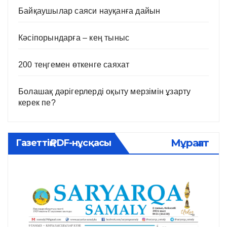
Байқаушылар саяси науқанға дайын
Кәсіпорындарға – кең тыныс
200 теңгемен өткенге саяхат
Болашақ дәрігерлерді оқыту мерзімін ұзарту
керек пе?
Мұрағат
Газеттің PDF-нұсқасы