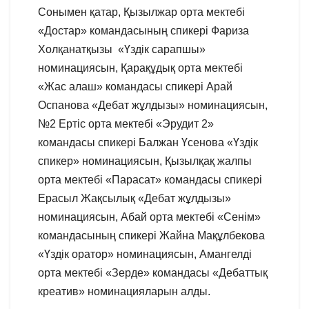
Сонымен қатар, Қызылжар орта мектебі
«Достар» командасының спикері Фариза
Холқанатқызы «Үздік сарапшы»
номинациясын, Қарақұдық орта мектебі
«Жас алаш» командасы спикері Арай
Оспанова «Дебат жұлдызы» номинациясын,
№2 Ертіс орта мектебі «Эрудит 2»
командасы спикері Балжан Үсенова «Үздік
спикер» номинациясын, Қызылқақ жалпы
орта мектебі «Парасат» командасы спикері
Ерасыл Жақсылық «Дебат жұлдызы»
номинациясын, Абай орта мектебі «Сенім»
командасының спикері Жайна Мақұлбекова
«Үздік оратор» номинациясын, Амангелді
орта мектебі «Зерде» командасы «Дебаттық
креатив» номинацияларын алды.