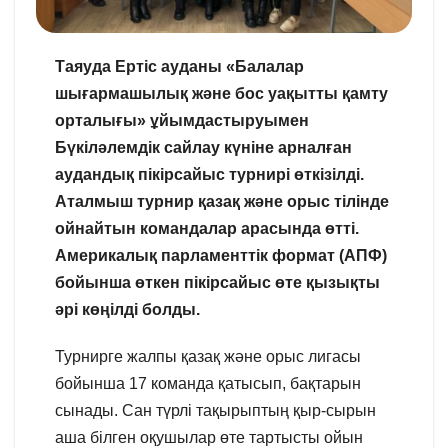
Таяуда Ертіс ауданы «Балалар
шығармашылық және бос уақытты қамту
орталығы» ұйымдастыруымен
Бүкіләлемдік сайлау күніне арналған
аудандық пікірсайыс турнирі өткізілді.
Аталмыш турнир қазақ және орыс тілінде
ойнайтын командалар арасында өтті.
Америкалық парламенттік формат (АПФ)
бойынша өткен пікірсайыс өте қызықты
әрі көңілді болды.
Турнирге жалпы қазақ және орыс лигасы
бойынша 17 команда қатысып, бақтарын
сынады. Сан түрлі тақырыптың қыр-сырын
аша білген оқушылар өте тартысты ойын