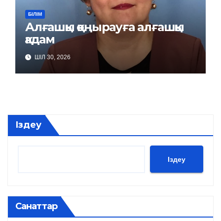
БІЛІМ
Алғашқы қоңырауға алғашқы
қадам
ШІЛ 30, 2026
Іздеу
Іздеу
Санаттар