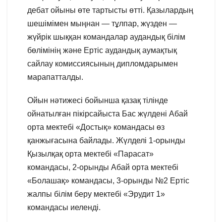
дебат ойыны өте тартысты өтті. Қазылардың
шешімімен мыңнан — тұлпар, жүзден —
жүйрік шыққан командалар аудандық білім
бөлімінің және Ертіс аудандық аумақтық
сайлау комиссиясының дипломдарымен
марапатталды.
Ойын нәтижесі бойынша қазақ тілінде
ойнатылған пікірсайыста Бас жүлдені Абай
орта мектебі «Достық» командасы өз
қанжығасына байлады. Жүлделі 1-орынды
Қызылқақ орта мектебі «Парасат»
командасы, 2-орынды Абай орта мектебі
«Болашақ» командасы, 3-орынды №2 Ертіс
жалпы білім беру мектебі «Эрудит 1»
командасы иеленді.