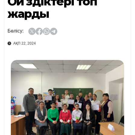
Ой үздіктері топ
жарды
Бөлісу:
АҚП 22, 2024