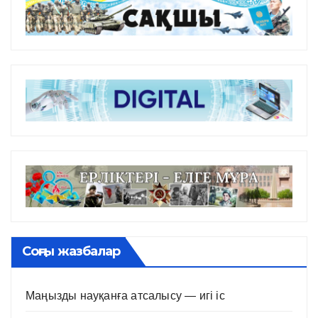
Соңғы жазбалар
Маңызды науқанға атсалысу — игі іс