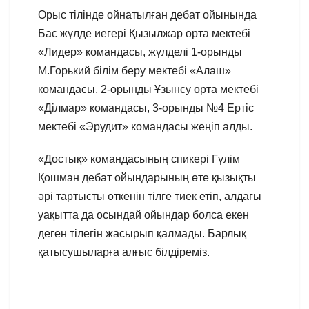
Орыс тілінде ойнатылған дебат ойынында
Бас жүлде иегері Қызылжар орта мектебі
«Лидер» командасы, жүлделі 1-орынды
М.Горький білім беру мектебі «Алаш»
командасы, 2-орынды Ұзынсу орта мектебі
«Ділмар» командасы, 3-орынды №4 Ертіс
мектебі «Эрудит» командасы жеңіп алды.
«Достық» командасының спикері Гүлім
Қошман дебат ойындарының өте қызықты
әрі тартысты өткенін тілге тиек етіп, алдағы
уақытта да осындай ойындар болса екен
деген тілегін жасырып қалмады. Барлық
қатысушыларға алғыс білдіреміз.