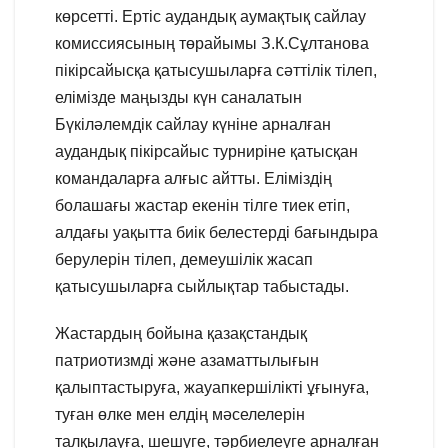
көрсетті. Ертіс аудандық аумақтық сайлау
комиссиясының төрайымы З.К.Сұлтанова
пікірсайысқа қатысушыларға сәттілік тілеп,
елімізде маңызды күн саналатын
Бүкіләлемдік сайлау күніне арналған
аудандық пікірсайыс турниріне қатысқан
командаларға алғыс айтты. Еліміздің
болашағы жастар екенін тілге тиек етіп,
алдағы уақытта биік белестерді бағындыра
берулерін тілеп, демеушілік жасап
қатысушыларға сыйлықтар табыстады.
Жастардың бойына қазақстандық
патриотизмді және азаматтылығын
қалыптастыруға, жауапкершілікті ұғынуға,
туған өлке мен елдің мәселелерін
талқылауға, шешуге, тәрбиелеуге арналған