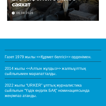
саяхат
06.08.2026
Газет 1979 жылы <<Құрмет белгісі>> орденімен.
2014 жылы <<Алтын жұлдыз>> жалпыұлттық
сыйлығымен марапатталды.
2022 жылы “URKER” ұлттық журналистика
сыйлығын “Үздік өңірлік БАҚ” номинациясында
жеңімпаз атанды.