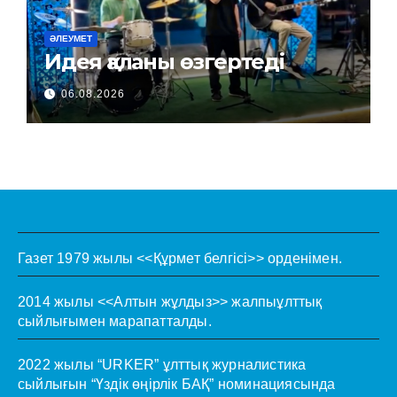
ӘЛЕУМЕТ
Идея қаланы өзгертеді
06.08.2026
Газет 1979 жылы <<Құрмет белгісі>> орденімен.
2014 жылы <<Алтын жұлдыз>> жалпыұлттық
сыйлығымен марапатталды.
2022 жылы “URKER” ұлттық журналистика
сыйлығын “Үздік өңірлік БАҚ” номинациясында