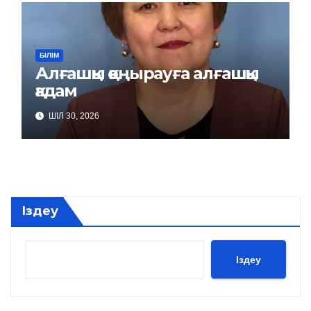
БІЛІМ
Алғашқы қоңырауға алғашқы
қадам
ШІЛ 30, 2026
Іздеу
Іздеу