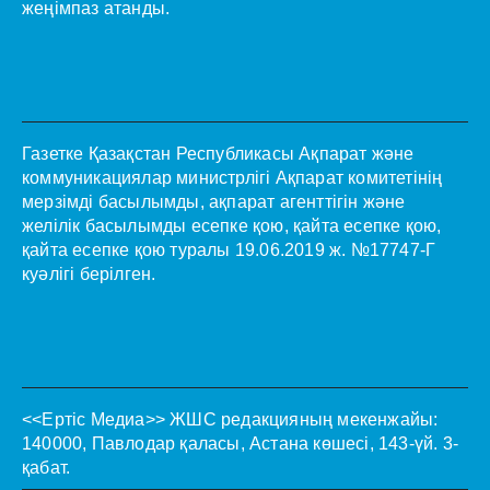
жеңімпаз атанды.
Газетке Қазақстан Республикасы Ақпарат және
коммуникациялар министрлігі Ақпарат комитетінің
мерзімді басылымды, ақпарат агенттігін және
желілік басылымды есепке қою, қайта есепке қою,
қайта есепке қою туралы 19.06.2019 ж. №17747-Г
куәлігі берілген.
<<Ертіс Медиа>>
ЖШС редакцияның мекенжайы:
140000, Павлодар қаласы, Астана көшесі, 143-үй. 3-
қабат.