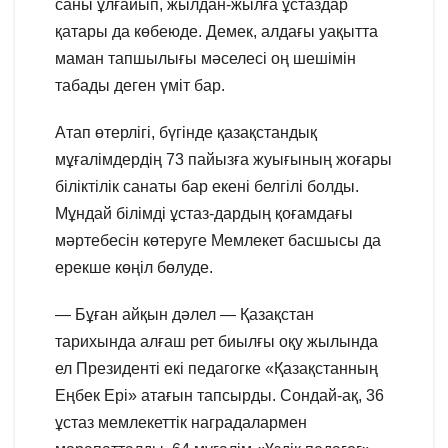
саны ұлғайып, жылдан-жылға ұстаздар
қатары да көбеюде. Демек, алдағы уақытта
маман тапшылығы мәселесі оң шешімін
табады деген үміт бар.
Атап өтерлігі, бүгінде қазақстандық
мұғалімдердің 73 пайызға жуығының жоғары
біліктілік санаты бар екені белгілі болды.
Мұндай білімді ұстаз-дардың қоғамдағы
мәртебесін көтеруге Мемлекет басшысы да
ерекше көңіл бөлуде.
— Бұған айқын дәлел — Қазақстан
тарихында алғаш рет биылғы оқу жылында
ел Президенті екі педагогке «Қазақстанның
Еңбек Ері» атағын тапсырды. Сондай-ақ, 36
ұстаз мемлекеттік наградалармен