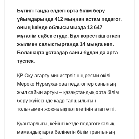
Бүгінгі таңда елдегі орта білім беру
ұйымдарында 412 мыңнан астам педагог,
оның ішінде облысымызда 13 647
мұғалім еңбек етуде. Бұл көрсеткіш өткен
жылмен салыстырғанда 14 мыңға көп.
Болашақта ұстаздар саны бұдан да арта
түспек.
ҚР Оқу-ағарту министрлігінің ресми өкілі
Мереке Нұрмұханова педагогтер санының
жыл сайын артуы – қазақстандық орта білім
беру жүйесінде кадр тапшылығын
толығымен жоюға ықпал ететінін атап өтті.
Қуантарлығы, кейінгі кезде педагогикалық
мамандықтарға бөлінетін білім грантының