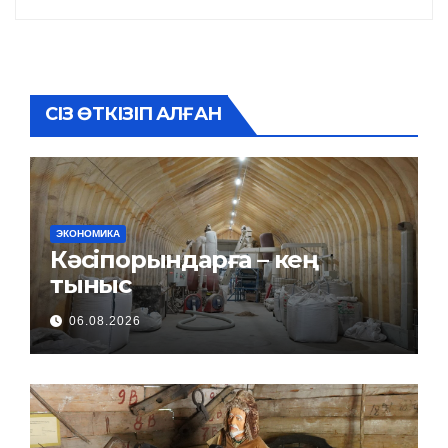
СІЗ ӨТКІЗІП АЛҒАН
ЭКОНОМИКА
Кәсіпорындарға – кең
тыныс
06.08.2026