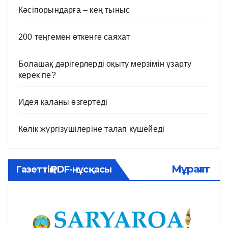
Кәсіпорындарға – кең тыныс
200 теңгемен өткенге саяхат
Болашақ дәрігерлерді оқыту мерзімін ұзарту
керек пе?
Идея қаланы өзгертеді
Көлік жүргізушілеріне талап күшейеді
Мұрағат
Газеттің PDF-нұсқасы