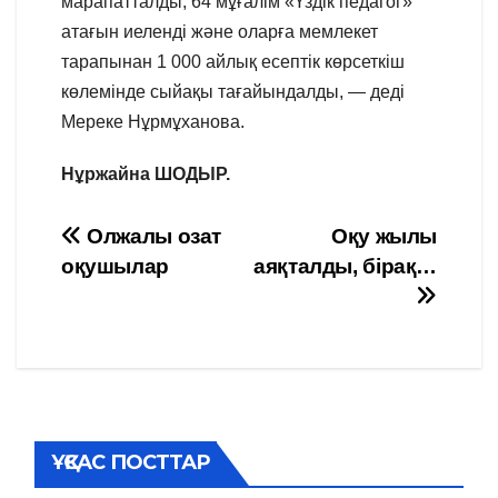
марапатталды, 64 мұғалім «Үздік педагог»
атағын иеленді және оларға мемлекет
тарапынан 1 000 айлық есептік көрсеткіш
көлемінде сыйақы тағайындалды, — деді
Мереке Нұрмұханова.
Нұржайна ШОДЫР.
Навигация
Олжалы озат
Оқу жылы
оқушылар
аяқталды, бірақ…
по
записям
ҰҚСАС ПОСТТАР