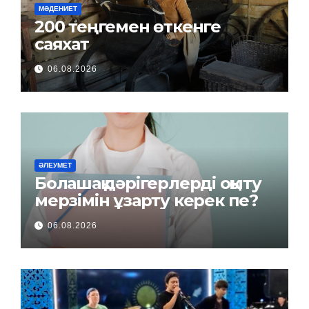
МӘДЕНИЕТ
200 теңгемен өткенге
саяхат
06.08.2026
ӘЛЕУМЕТ
Болашақ дәрігерлерді оқыту
мерзімін ұзарту керек пе?
06.08.2026