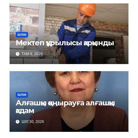
БІЛІМ
Мектеп құрылысы қарқынды
ТАМ 6, 2026
БІЛІМ
Алғашқы қоңырауға алғашқы
қадам
ШІЛ 30, 2026