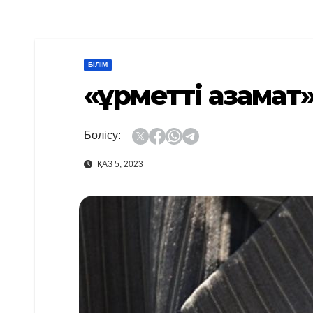
БІЛІМ
«Құрметті азамат
Бөлісу:
ҚАЗ 5, 2023