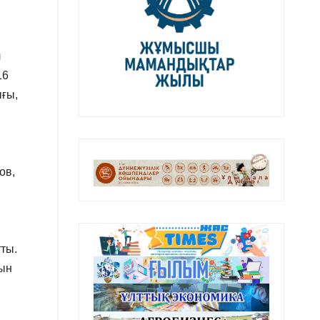
л
16
ығы,
ов,
йтты.
ғын