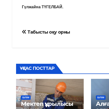
Гүлжайна ТҮГЕЛБАЙ.
Навигация
Табысты оқу орны
по
записям
ҰҚСАС ПОСТТАР
БІЛІМ
БІЛІМ
Мектеп құрылысы
Алға