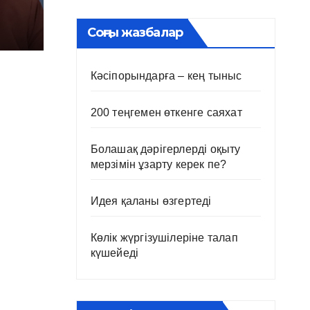
Соңғы жазбалар
Кәсіпорындарға – кең тыныс
200 теңгемен өткенге саяхат
Болашақ дәрігерлерді оқыту
мерзімін ұзарту керек пе?
Идея қаланы өзгертеді
Көлік жүргізушілеріне талап
күшейеді