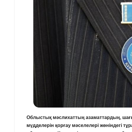
Облыстық мәслихаттың азаматтардың, шағы
мүдделерін қорғау мәселелері жөніндегі т