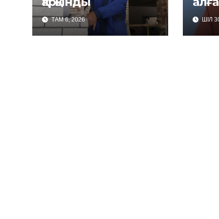
қарқынды
алға
ТАМ 6, 2026
ШІЛ 30