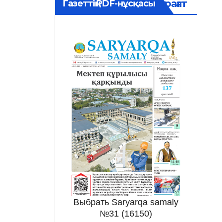
Мұрағат
Газеттің PDF-нұсқасы
Выбрать Saryarqa samaly
№31 (16150)