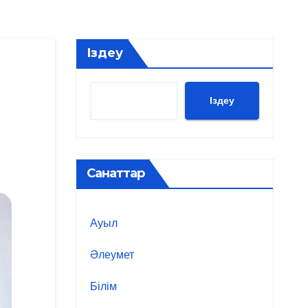
Іздеу
Іздеу
Санаттар
Ауыл
Әлеумет
Білім