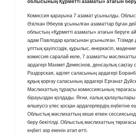
облысының Құрметті азаматы» атағын беру
Комиссия қарауына 7 азамат ұсынылды. Облы
Әзілхан Әбеуов ұсынылған азаматтар бұған дей
облыстың «Құрметті азаматы» атағын беруге айм
адам Павлодар қаласынан ұсынылған. Тізімде д
ұлттық қауіпсіздік, құрылыс, өнеркәсіп, мәдени
комиссия саралай келе, 7 азаматты мәслихатты
ардагері Махмет Демесінов, денсаулық сақтау
Раздорская, әділет саласының ардагері Боран
құқық қорғау саласының ардагері Ерғанат Дүй
Мәслихаттың тұрақты комиссиясының төрағасы 
бірауыздан қолдады. Яғни, халық қалаулылары 
өлшеусіз үлес қосқан ардагерлердің еңбегіне е
Облыстық мәслихаттың кеше өткен сессиясынд
беру бекітілді. Облыстық мәслихаттың төрағас
еңбегі зор екенін атап өтті.