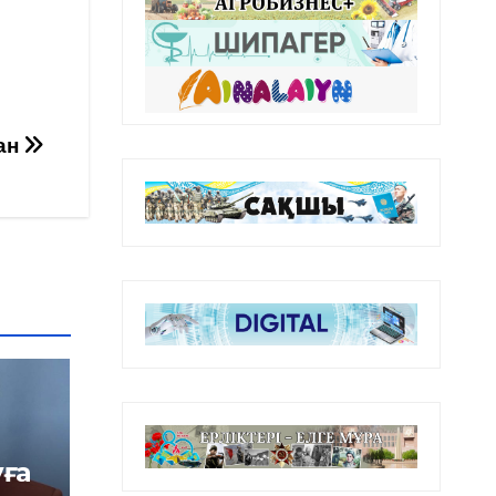
ан
уға