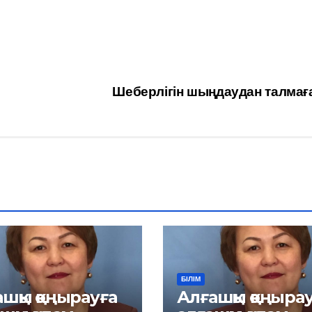
Шеберлігін шыңдаудан талмағ
БІЛІМ
шқы қоңырауға
Алғашқы қоңыра