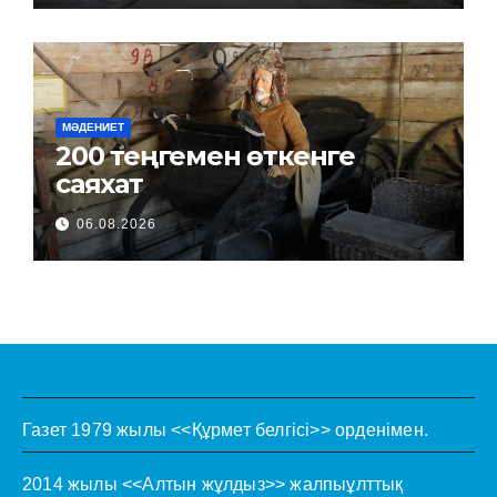
МӘДЕНИЕТ
200 теңгемен өткенге
саяхат
06.08.2026
Газет 1979 жылы <<Құрмет белгісі>> орденімен.
2014 жылы <<Алтын жұлдыз>> жалпыұлттық