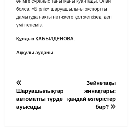
өнімге сұраныс танытқаны қуантады. Олай
болса, «Бірлік» шаруашылығы экспортты
дамытуда нақты нәтижеге қол жеткізеді деп
үміттенеміз.
Құндыз ҚАБЫЛДЕНОВА
.
Аққулы ауданы.
Навигация
Зейнетақы
Шаруашылықтар
жинақтары:
по
автоматты түрде
қандай өзгерістер
записям
ауысады
бар?