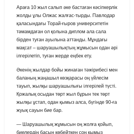
Араға 10 жыл салып әке бастаған кәсіпкерлік
жолды ұлы Олжас жалғас-тырды. Павлодар
қаласындағы Торай-ғыров университетін
тәмамдаған ол қолына диплом ала сала
бірден туған ауылына аттанды. Мұндағы
мақсат – шаруашылықтың жұмысын одан әрі
ілгерілетіп, туған жерде еңбек ету.
Әкенің жылдар бойы жинаған тәжірибесі мен
баланың жаңашыл көзқарасы оң үйлесім
тауып, жылқы шаруашылығы ілгерілей түсті.
Қожалық осыдан төрт жыл бұрын тек төрт
жылқы ұстап, одан қымыз алса, бүгінде 90-ға
жуық сауын бие бар.
— Шаруашылық жұмысын оң жолға қойып,
биелердің басын көбейткен соң қымыз