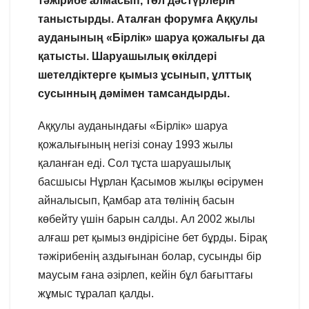
тәжірибе алмасып, төл дәстүрлерін
таныстырды. Аталған форумға Аққулы
ауданының «Бірлік» шаруа қожалығы да
қатысты. Шаруашылық өкілдері
шетелдіктерге қымыз ұсынып, ұлттық
сусынның дәмімен тамсандырды.
Аққулы ауданындағы «Бірлік» шаруа
қожалығының негізі сонау 1993 жылы
қаланған еді. Сол тұста шаруашылық
басшысы Нұрлан Қасымов жылқы өсірумен
айналысып, Қамбар ата төлінің басын
көбейту үшін барын салды. Ал 2002 жылы
алғаш рет қымыз өндірісіне бет бұрды. Бірақ
тәжірибенің аздығынан болар, сусынды бір
маусым ғана әзірлеп, кейін бұл бағыттағы
жұмыс тұралап қалды.