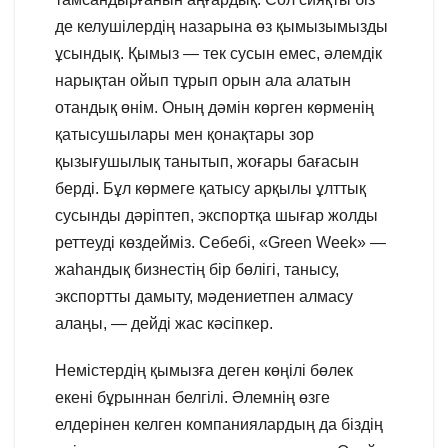
де келушілердің назарына өз қымызымызды
ұсындық. Қымыз — тек сусын емес, әлемдік
нарықтан ойып тұрып орын ала алатын
отандық өнім. Оның дәмін көрген көрменің
қатысушылары мен қонақтары зор
қызығушылық танытып, жоғары бағасын
берді. Бұл көрмеге қатысу арқылы ұлттық
сусынды дәріптеп, экспортқа шығар жолды
реттеуді көздейміз. Себебі, «Green Week» —
жаһандық бизнестің бір бөлігі, танысу,
экспортты дамыту, мәдениетпен алмасу
алаңы, — дейді жас кәсіпкер.
Немістердің қымызға деген көңілі бөлек
екені бұрыннан белгілі. Әлемнің өзге
елдерінен келген компаниялардың да біздің