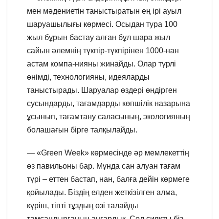
мен мәдениетін таныстыратын ең ірі ауыл
шаруашылығы көрмесі. Осыдан тура 100
жыл бұрын бастау алған бұл шара жыл
сайын әлемнің түкпір-түкпірінен 1000-нан
астам компа-нияны жинайды. Олар түрлі
өнімді, технологияны, идеяларды
таныстырады. Шаруалар өздері өндірген
сусындарды, тағамдарды көпшілік назарына
ұсынып, тағамтану саласының, экологияның
болашағын бірге талқылайды.
— «Green Week» көрмесінде әр мемлекеттің
өз павильоны бар. Мұнда сан алуан тағам
түрі – еттен бастап, нан, балға дейін көрмеге
қойылады. Біздің елден жеткізілген алма,
күріш, тіпті тұздың өзі талайды
тамсандырғанын аңғардық. Сол сияқты біз