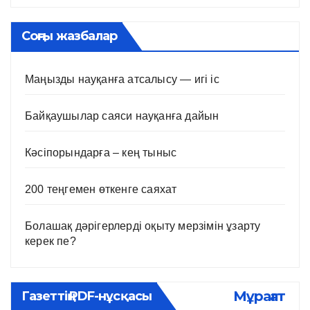
Соңғы жазбалар
Маңызды науқанға атсалысу — игі іс
Байқаушылар саяси науқанға дайын
Кәсіпорындарға – кең тыныс
200 теңгемен өткенге саяхат
Болашақ дәрігерлерді оқыту мерзімін ұзарту
керек пе?
Мұрағат
Газеттің PDF-нұсқасы