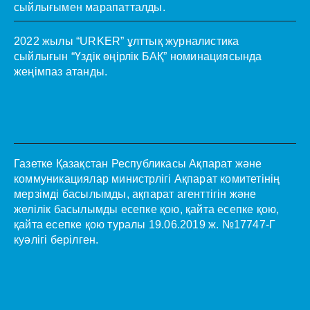
сыйлығымен марапатталды.
2022 жылы “URKER” ұлттық журналистика
сыйлығын “Үздік өңірлік БАҚ” номинациясында
жеңімпаз атанды.
Газетке Қазақстан Республикасы Ақпарат және
коммуникациялар министрлігі Ақпарат комитетінің
мерзімді басылымды, ақпарат агенттігін және
желілік басылымды есепке қою, қайта есепке қою,
қайта есепке қою туралы 19.06.2019 ж. №17747-Г
куәлігі берілген.