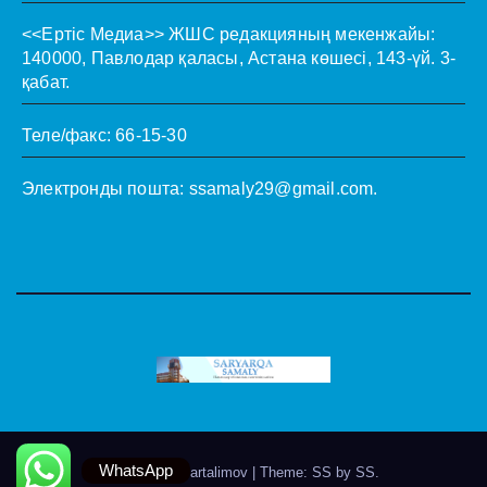
<<Ертіс Медиа>>
ЖШС редакцияның мекенжайы:
140000, Павлодар қаласы, Астана көшесі, 143-үй. 3-
қабат.
Теле/факс: 66-15-30
Электронды пошта:
ssamaly29@gmail.com
.
WhatsApp
Theme by @artalimov
|
Theme: SS by
SS
.