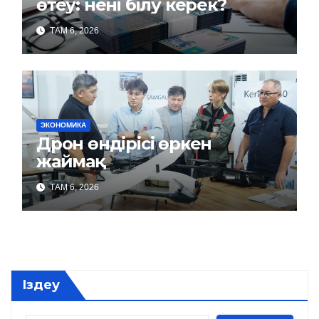
өтеу: нені білу керек?
ТАМ 6, 2026
ЭКОНОМИКА
Дрон өндірісі өркен
жаймақ
ТАМ 6, 2026
Іздеу