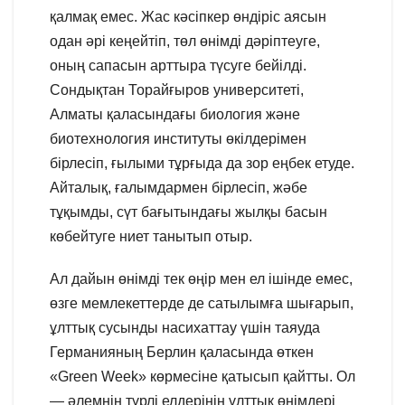
қалмақ емес. Жас кәсіпкер өндіріс аясын
одан әрі кеңейтіп, төл өнімді дәріптеуге,
оның сапасын арттыра түсуге бейілді.
Сондықтан Торайғыров университеті,
Алматы қаласындағы биология және
биотехнология институты өкілдерімен
бірлесіп, ғылыми тұрғыда да зор еңбек етуде.
Айталық, ғалымдармен бірлесіп, жәбе
тұқымды, сүт бағытындағы жылқы басын
көбейтуге ниет танытып отыр.
Ал дайын өнімді тек өңір мен ел ішінде емес,
өзге мемлекеттерде де сатылымға шығарып,
ұлттық сусынды насихаттау үшін таяуда
Германияның Берлин қаласында өткен
«Green Week» көрмесіне қатысып қайтты. Ол
— әлемнің түрлі елдерінің ұлттық өнімдері