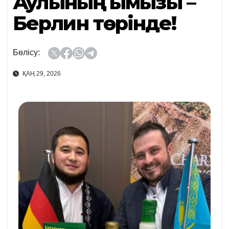
Аққулының қымызы –
Берлин төрінде!
Бөлісу:
ҚАҢ 29, 2026