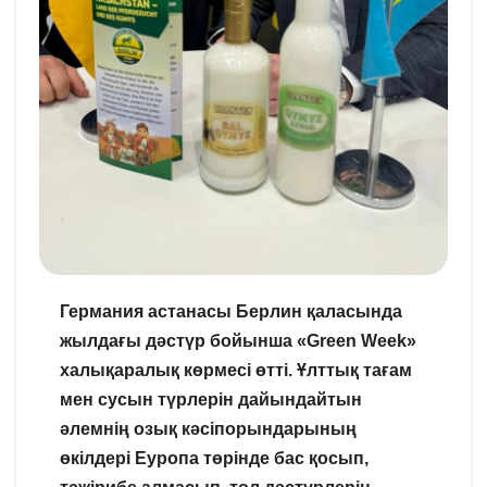
Германия астанасы Берлин қаласында
жылдағы дәстүр бойынша «Green Week»
халықаралық көрмесі өтті. Ұлттық тағам
мен сусын түрлерін дайындайтын
әлемнің озық кәсіпорындарының
өкілдері Еуропа төрінде бас қосып,