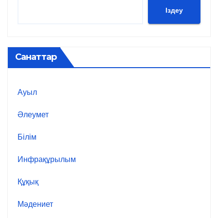
Іздеу
Санаттар
Ауыл
Әлеумет
Білім
Инфрақұрылым
Құқық
Мәдениет