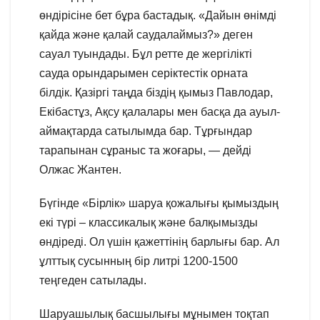
өндірісіне бет бұра бастадық. «Дайын өнімді
қайда және қалай саудалаймыз?» деген
сауал туындады. Бұл ретте де жергілікті
сауда орындарымен серіктестік орната
білдік. Қазіргі таңда біздің қымыз Павлодар,
Екібастұз, Ақсу қалалары мен басқа да ауыл-
аймақтарда сатылымда бар. Тұрғындар
тарапынан сұраныс та жоғары, — дейді
Олжас Жантен.
Бүгінде «Бірлік» шаруа қожалығы қымыздың
екі түрі – классикалық және балқымызды
өндіреді. Ол үшін қажеттінің барлығы бар. Ал
ұлттық сусынның бір литрі 1200-1500
теңгеден сатылады.
Шаруашылық басшылығы мұнымен тоқтап