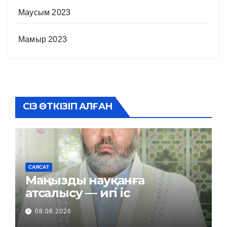
Маусым 2023
Мамыр 2023
СІЗ ӨТКІЗІП АЛҒАН
САЯСАТ
Маңызды науқанға
атсалысу — игі іс
08.08.2026