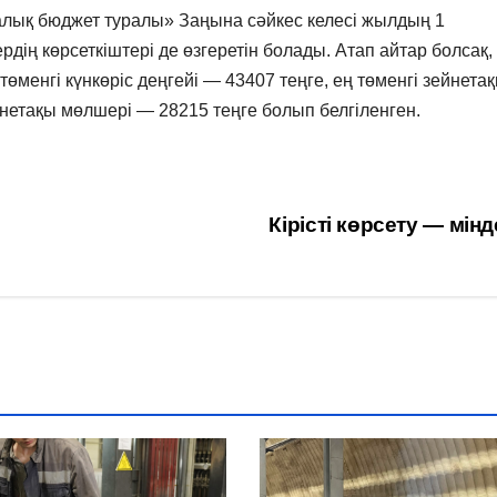
алық бюджет туралы» Заңына сәйкес келесі жылдың 1
рдің көрсеткіштері де өзгеретін болады. Атап айтар болсақ,
 төменгі күнкөріс деңгейі — 43407 теңге, ең төменгі зейнета
йнетақы мөлшері — 28215 теңге болып белгіленген.
Кірісті көрсету — мін