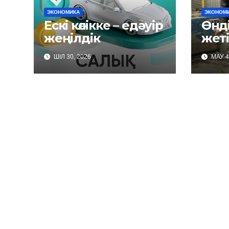
ЭКОНОМИКА
ЭКОНОМ
Ескі көлікке – едәуір
Өнді
жеңілдік
жет
ШІЛ 30, 2026
МАУ 4