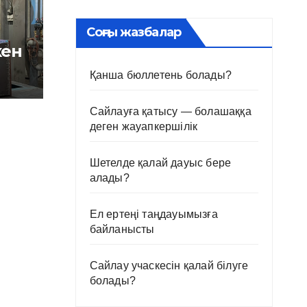
Соңғы жазбалар
кен
Қанша бюллетень болады?
Сайлауға қатысу — болашаққа
деген жауапкершілік
Шетелде қалай дауыс бере
алады?
Ел ертеңі таңдауымызға
байланысты
Сайлау учаскесін қалай білуге
болады?