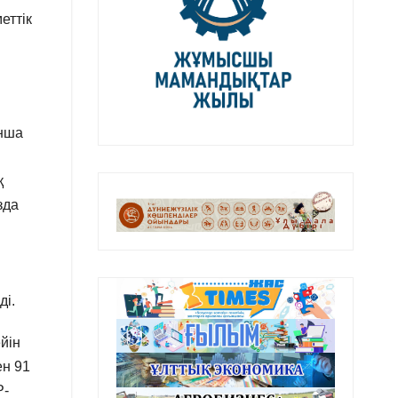
еттік
ынша
қ
зда
ді.
йін
ен 91
Р-