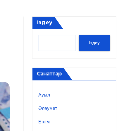
Іздеу
Іздеу
Санаттар
Ауыл
Әлеумет
Білім