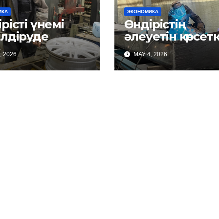
ИКА
ЭКОНОМИКА
рісті үнемі
Өндірістің
ілдіруде
әлеуетін көрсет
, 2026
МАУ 4, 2026