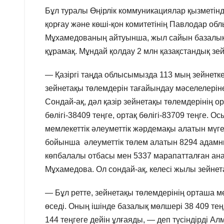
Бұл туралы Өңірлік коммуникациялар қызметінд
қорғау және көші-қон комитетінің Павлодар о
Мұхамедованың айтуынша, жыл сайын базалық
құрамақ. Мұндай қолдау 2 млн қазақстандық зе
— Қазіргі таңда облысымызда 113 мың зейнет
зейнетақы төлемдерін тағайындау мәселелеріне
Сондай-ақ, дәл қазір зейнетақы төлемдерінің о
бөлігі-38409 теңге, ортақ бөлігі-83709 теңге
мемлекеттік әлеуметтік жәрдемақы алатын мүг
бойынша әлеуметтік төлем алатын 8294 адамны
көпбалалы отбасы мен 5337 марапатталған ана
Мұхамедова. Ол сондай-ақ, келесі жылы зейнет
— Бұл ретте, зейнетақы төлемдерінің орташа м
өседі. Оның ішінде базалық мөлшері 38 409 теңг
144 теңгеге дейін ұлғаяды, — деп түсіндірді