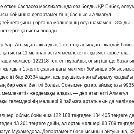
е өткен баспасөз мәслихатында сөз болды. ҚР Еңбек, әлеум
блысы бойынша департаментінің басшысы Алмагүл
 зейнетақының орташа мөлшерінің өсуі шамамен 13%-ды
йнеткерге қатысты болады.
кер бар. Ағымдағы жылдың 1 желтоқсанындағы жағдай бой
 қатысты 11 мыңнан астам мемлекеттік қызмет көрсетілді.
рташа мөлшері 122118 теңгені құрайды, оның ішінде базалы
. Осы жылдың 1 желтоқсанындағы мәлімет бойынша облысымы
едектігі бар 20334 адам, асыраушысынан айырылу жағдайы
ң бар екені белгілі болды. Сонымен қатар, аймақтағы 9935
 мемлекеттік жәрдемақы алады, — деп атап өтті Алмагүл
ақы төлемдерінің мөлшері 9 пайызға артатынын да мәлімде
өлшері облыс бойынша 122 188 теңгеден 134 405 теңгеге де
еден 43 261 теңгеге дейін, ал ортақ мөлшері 83 709 теңгед
 Алмагүл Мұхамедова. Департамент басшысының айтуынша, Қ