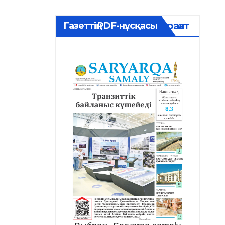
Мұрағат
Газеттің PDF-нұсқасы