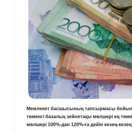
Мемлекет басшысының тапсырмасы бойынша 
төменгі базалық зейнетақы мөлшері ең төмен
мөлшері 100%-дан 120%-ға дейін кезең-кезе