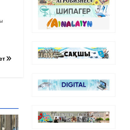
қы
дет