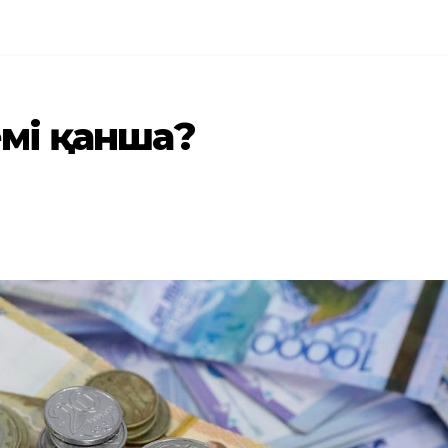
емі қанша?