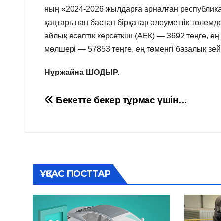
ның «2024-2026 жылдарға арналған республик
қаңтарынан бастап бірқатар әлеуметтік төлемде
айлық есептік көрсеткіш (АЕК) — 3692 теңге, ең
мөлшері — 57853 теңге, ең төменгі базалық зе
Нұржайна ШОДЫР.
Навигация
Бекетте бекер тұрмас үшін…
по
записям
ҰҚСАС ПОСТТАР