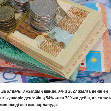
алдағы 3 жылдың ішінде, яғни 2027 жылға дейін ең
гі күнкөріс деңгейінің 54% –нан 70%-ға дейін, ал ең жо
ңмен өседі деп жоспарлануда.