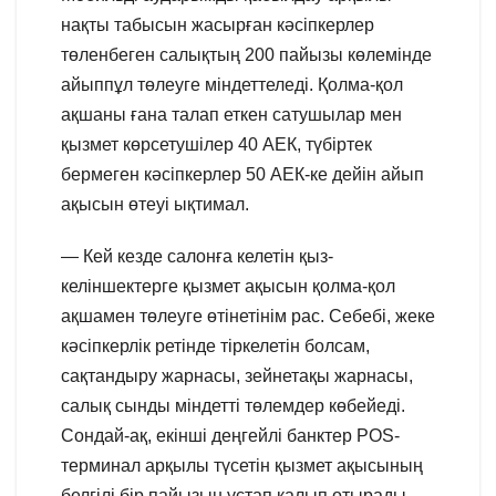
нақты табысын жасырған кәсіпкерлер
төленбеген салықтың 200 пайызы көлемінде
айыппұл төлеуге міндеттеледі. Қолма-қол
ақшаны ғана талап еткен сатушылар мен
қызмет көрсетушілер 40 АЕК, түбіртек
бермеген кәсіпкерлер 50 АЕК-ке дейін айып
ақысын өтеуі ықтимал.
— Кей кезде салонға келетін қыз-
келіншектерге қызмет ақысын қолма-қол
ақшамен төлеуге өтінетінім рас. Себебі, жеке
кәсіпкерлік ретінде тіркелетін болсам,
сақтандыру жарнасы, зейнетақы жарнасы,
салық сынды міндетті төлемдер көбейеді.
Сондай-ақ, екінші деңгейлі банктер POS-
терминал арқылы түсетін қызмет ақысының
белгілі бір пайызын ұстап қалып отырады.