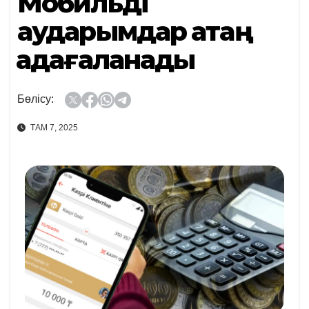
Мобильді
аударымдар қатаң
қадағаланады
Бөлісу:
ТАМ 7, 2025