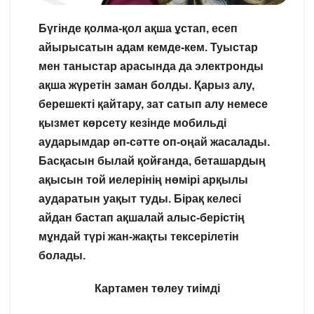
Бүгінде қолма-қол ақша ұстап, есеп
айырысатын адам кемде-кем. Туыстар
мен таныстар арасында да электронды
ақша жүретін заман болды. Қарыз алу,
берешекті қайтару, зат сатып алу немесе
қызмет көрсету кезінде мобильді
аударымдар әп-сәтте оп-оңай жасалады.
Басқасын былай қойғанда, беташардың
ақысын той иелерінің нөмірі арқылы
аударатын уақыт туды. Бірақ келесі
айдан бастап ақшалай алыс-берістің
мұндай түрі жан-жақты тексерілетін
болады.
Картамен төлеу тиімді