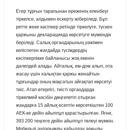
Егер тұрғын тарапынан ереженің еленбеуі
тіркелсе, алдымен ескерту жіберіледі. Бұл
ретте жеке кәсіпкер ретінде тіркелуге, түскен
қаржыны декларацияда көрсетуге мүмкіндік
беріледі. Салық органдарының уәжімен
келіспеген жағдайда түсімдердің
кәсіпкерлікке байланысы жоқ екенін
дәлелдей алады. Айталық, ем-дом алып, ота
жасау үшін халықтан қаржы жинайтын
тұрғындар оның мақсатын айғақтап көрсетуі
тиіс. Атап өтерлігі, тиісті органдарда
тіркелмей кәсібін дөңгелетіп отырған
жандарға 15 айлық есептін көрсеткіштен 100
АЕК-ке дейін айыппұл қарастырылған. Яғни,
393 200 теңгеге дейін айыппұл төлеуі мүмкін.
Мобильді аударымды қабылдау арқылы