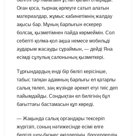
Оған қоса, тырнақ әрлеуге сатып алатын
материалдар, жұмыс кабинетімнің жалдау
ақысы бар. Мұның барлығын ескерер
болсақ, қызметімнен пайда көрмеймін. Сол
себепті қолма-қол ақша немесе мобильді
аударым жасауды сұраймын, — дейді Яна
есімді сұлулық салонының қызметкері.
Тұрғындардың енді бір бөлігі керісінше,
табыс тапқан адамның барлығы ел қатарлы
салық төлеп, заң жүзінде әрекет етуі тиіс деп
пайымдайды. Сондықтан ел билігінің бұл
бағыттағы бастамасын құп көреді.
— Жақында салық органдары тексеріп
жүргізіп, соның нәтижесінде есімі елге
белгілі шоу-бизнес өкілдерінің, блогерлердің