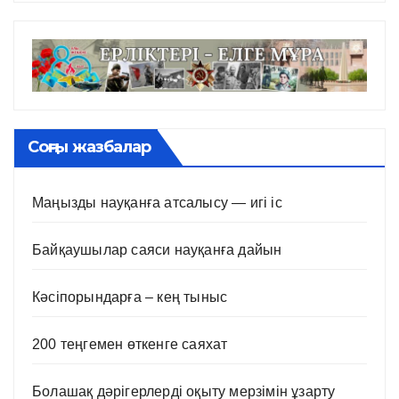
Соңғы жазбалар
Маңызды науқанға атсалысу — игі іс
Байқаушылар саяси науқанға дайын
Кәсіпорындарға – кең тыныс
200 теңгемен өткенге саяхат
Болашақ дәрігерлерді оқыту мерзімін ұзарту