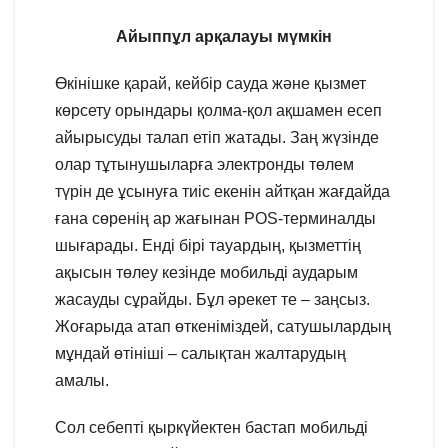
Айыппұл арқалауы мүмкін
Өкінішке қарай, кейбір сауда және қызмет
көрсету орындары қолма-қол ақшамен есеп
айырысуды талап етіп жатады. Заң жүзінде
олар тұтынушыларға электронды төлем
түрін де ұсынуға тиіс екенін айтқан жағдайда
ғана сөренің ар жағынан POS-терминалды
шығарады. Енді бірі тауардың, қызметтің
ақысын төлеу кезінде мобильді аударым
жасауды сұрайды. Бұл әрекет те – заңсыз.
Жоғарыда атап өткеніміздей, сатушылардың
мұндай өтініші – салықтан жалтарудың
амалы.
Сол себепті қыркүйектен бастап мобильді