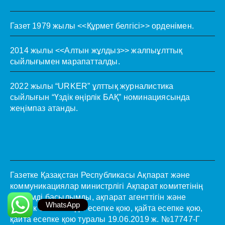
Газет 1979 жылы <<Құрмет белгісі>> орденімен.
2014 жылы <<Алтын жұлдыз>> жалпыұлттық
сыйлығымен марапатталды.
2022 жылы “URKER” ұлттық журналистика
сыйлығын “Үздік өңірлік БАҚ” номинациясында
жеңімпаз атанды.
Газетке Қазақстан Республикасы Ақпарат және
коммуникациялар министрлігі Ақпарат комитетінің
мерзімді басылымды, ақпарат агенттігін және
WhatsApp
желілік басылымды есепке қою, қайта есепке қою,
қайта есепке қою туралы 19.06.2019 ж. №17747-Г