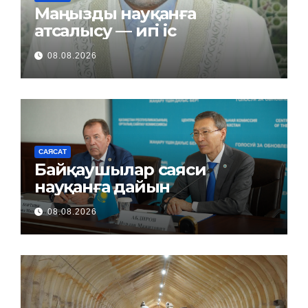
Маңызды науқанға
атсалысу — игі іс
08.08.2026
САЯСАТ
Байқаушылар саяси
науқанға дайын
08.08.2026