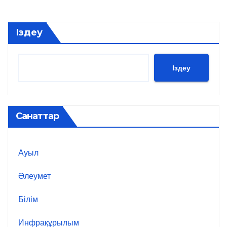
Іздеу
Іздеу
Санаттар
Ауыл
Әлеумет
Білім
Инфрақұрылым