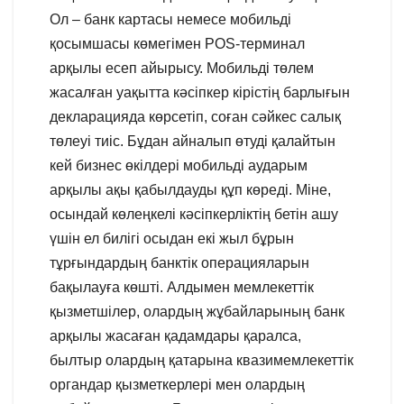
Ол – банк картасы немесе мобильді
қосымшасы көмегімен POS-терминал
арқылы есеп айырысу. Мобильді төлем
жасалған уақытта кәсіпкер кірістің барлығын
декларацияда көрсетіп, соған сәйкес салық
төлеуі тиіс. Бұдан айналып өтуді қалайтын
кей бизнес өкілдері мобильді аударым
арқылы ақы қабылдауды құп көреді. Міне,
осындай көлеңкелі кәсіпкерліктің бетін ашу
үшін ел билігі осыдан екі жыл бұрын
тұрғындардың банктік операцияларын
бақылауға көшті. Алдымен мемлекеттік
қызметшілер, олардың жұбайларының банк
арқылы жасаған қадамдары қаралса,
былтыр олардың қатарына квазимемлекеттік
органдар қызметкерлері мен олардың