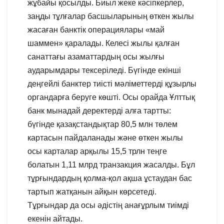
жұбайы қосылды. Биыл жеке кәсіпкерлер,
заңды тұлғалар басшыларының өткен жылы
жасаған банктік операциялары «май
шаммен» қаралады. Келесі жылы қалған
санаттағы азаматтардың осы жылғы
аударымдары тексеріледі. Бүгінде екінші
деңгейлі банктер тиісті мәліметтерді құзырлы
органдарға беруге көшті. Осы орайда Ұлттық
банк мынадай деректерді алға тартты:
бүгінде қазақстандықтар 80,5 млн төлем
картасын пайдаланады және өткен жылы
осы карталар арқылы 15,5 трлн теңге
болатын 1,11 млрд транзакция жасалды. Бұл
тұрғындардың қолма-қол ақша ұстаудан бас
тартып жатқанын айқын көрсетеді.
Тұрғындар да осы әдістің анағұрлым тиімді
екенін айтады.