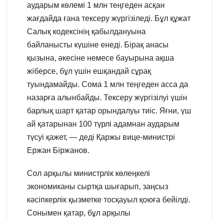
аударым көлемі 1 млн теңгеден асқан
жағдайда ғана тексеру жүргізіледі. Бұл құжат
Салық кодексінің қабылдануына
байланысты күшіне енеді. Бірақ анасы
қызына, әкесіне немесе бауырына ақша
жіберсе, бұл үшін ешқандай сұрақ
туындамайды. Сома 1 млн теңгеден асса да
назарға алынбайды. Тексеру жүргізілуі үшін
барлық шарт қатар орындалуы тиіс. Яғни, үш
ай қатарынан 100 түрлі адамнан аударым
түсуі қажет, — деді Қаржы вице-министрі
Ержан Біржанов.
Сол арқылы министрлік көлеңкелі
экономиканы сыртқа шығарып, заңсыз
кәсіпкерлік қызметке тосқауыл қоюға бейілді.
Сонымен қатар, бұл арқылы