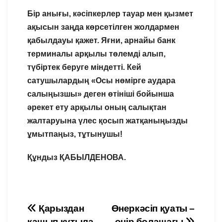
Бір анығы, кәсіпкерлер тауар мен қызмет
ақысын заңда көрсетілген жолдармен
қабылдауы қажет. Яғни, арнайы банк
терминалы арқылы төлемді алып,
түбіртек беруге міндетті. Кей
сатушылардың «Осы нөмірге аудара
салыңызшы» деген өтініші бойынша
әрекет ету арқылы оның салықтан
жалтаруына үлес қосып жатқаныңызды
ұмытпаңыз, тұтынушы!
Құндыз ҚАБЫЛДЕНОВА.
Навигация
Қарыздан
Өнеркәсіп қуаты –
қашып құтыла
өңір болашағы