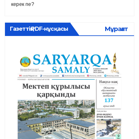
керек пе?
Мұрағат
Газеттің PDF-нұсқасы