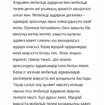
Алдымен мобильді аударым мен мобильді
төлем деген екі ұғымның аражігін ажыратып
алған жөн. Мобильді аударым дегеніміз –
адамдар арасында ақша алмасудың ең оңай
жолы. Бірнеше батырманы басу арқылы бір
минутқа жетер-жетпес уақытта қалаған
адамға қажет соманы еш қиындықсыз
аудара аласыз. Бірақ мұндай аударымдар
жеке мақсатта болуы тиіс. Яғни, жақын-
жұрағат, тамыр-таныс, дос-жаран
арасындағы аударымдар ғана болуы керек.
Бірақ іс жүзінде мобильді аударымдар
кәсіпкерлік мақсатта жиі қолданыла бастады.
Тауар сатып алу, қызмет көрсету кезінде
ақыны осы мобильді аударым арқылы
төлеуге көшті. Бұл дұрыс емес. Мұндай
мақсатта мобильді төлем қолданылуы қажет.