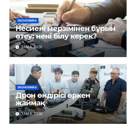
ЭКОНОМИКА
Несиені мерзімінен бұрын
өтеу: нені білу керек?
ТАМ 6, 2026
ЭКОНОМИКА
Дрон өндірісі өркен
жаймақ
ТАМ 6, 2026