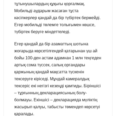
тұтынушылардың құқығы қорғалмақ.
Мобильді аударым жасаған тұста
кәсіпкерлер қандай да бір түбіртек бермейді.
Егер мобильді төлемге толығымен көшсе,
түбіртек беруге міндеттеледі.
Егер қандай да бір азаматтың шотына
жоғарыда көрсетілгендей қатарынан үш ай
бойы 100-ден астам адамнан 1 млн теңгеден
артық сома түссек, салық органдары
қаржының қандай мақсатта түскенін
тексеруге кіріседі. Мұндай камералдық
тексеріс екі негізгі кезеңді қамтиды. Біріншісі
– тұрғынның декларациясының болу-
болмауы. Екіншісі – декларацияда мүліктің
жасырып қалуы, табысты төмендеп көрсетуі
қаралады.