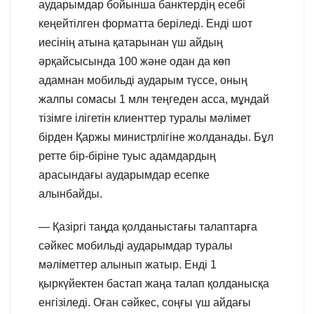
аударымдар бойынша банктердің есебі
кеңейтілген форматта беріледі. Енді шот
иесінің атына қатарынан үш айдың
әрқайсысында 100 және одан да көп
адамнан мобильді аударым түссе, оның
жалпы сомасы 1 млн теңгеден асса, мұндай
тізімге ілігетін клиенттер туралы мәлімет
бірден Қаржы министрлігіне жолданады. Бұл
ретте бір-біріне туыс адамдардың
арасындағы аударымдар есепке
алынбайды.
— Қазіргі таңда қолданыстағы талаптарға
сәйкес мобильді аударымдар туралы
мәліметтер алынып жатыр. Енді 1
қыркүйектен бастап жаңа талап қолданысқа
енгізіледі. Оған сәйкес, соңғы үш айдағы