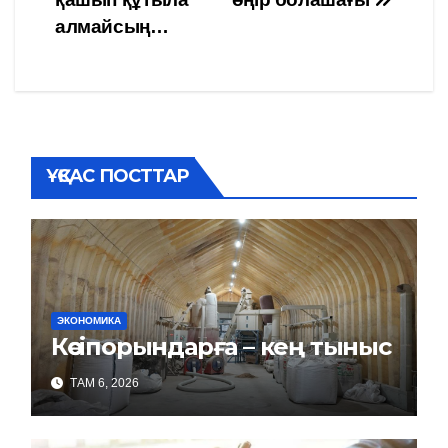
по
алмайсың…
записям
ҰҚСАС ПОСТТАР
ЭКОНОМИКА
Кәсіпорындарға – кең тыныс
ТАМ 6, 2026