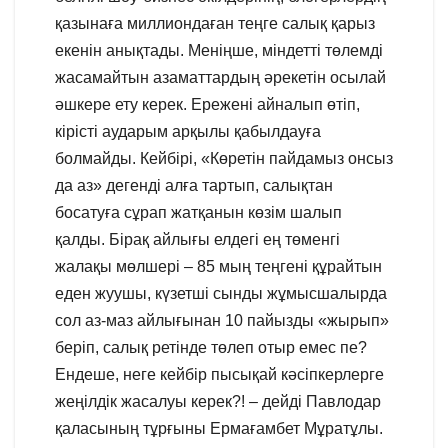
қазынаға миллиондаған теңге салық қарыз
екенін анықтады. Меніңше, міндетті төлемді
жасамайтын азаматтардың әрекетін осылай
әшкере ету керек. Ережені айналып өтіп,
кірісті аударым арқылы қабылдауға
болмайды. Кейбірі, «Көретін пайдамыз онсыз
да аз» дегенді алға тартып, салықтан
босатуға сұрап жатқанын көзім шалып
қалды. Бірақ айлығы елдегі ең төменгі
жалақы мөлшері – 85 мың теңгені құрайтын
еден жуушы, күзетші сынды жұмысшалырда
сол аз-маз айлығынан 10 пайызды «жырып»
беріп, салық ретінде төлеп отыр емес пе?
Ендеше, неге кейбір пысықай кәсіпкерлерге
жеңілдік жасалуы керек?! – дейді Павлодар
қаласының тұрғыны Ермағамбет Мұратұлы.