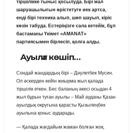
тіршілікке тыныс қосылуда. Бірі мал
шаруашылығын өрістетуге иек артса,
енді бірі техника алып, шөп шауып, кіріс
көзін табуда. Естеріңізге сала кетейік, бұл
бастаманы Үкімет «AMANAT»
партиясымен бірлесіп, қолға алды.
Ауылға көшіп…
Сондай жандардың бірі – Дәулетбек Мусин.
Ол әскерден кейін жиырма жыл қалада
тіршілік еткен. Бес баланың әкесі осыдан 4
жыл бұрын туған ауылы – Май ауданы Қазан
ауылдық округына қарасты Қызылеңбек
ауылына қоныс аударады.
— Қалада жағдайым жаман болған жоқ.