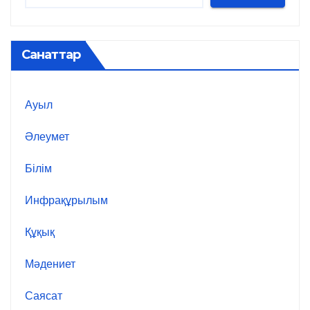
Санаттар
Ауыл
Әлеумет
Білім
Инфрақұрылым
Құқық
Мәдениет
Саясат