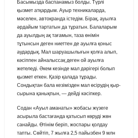
Басымызда баспанамыз болды. Түрлі
қызмет атқардым. Ауыр техникаларда,
мәселен, автокранда істедім. Бірақ, ауылға
әрдайым тартатын да тұратын. Балаларым
да ауылдың ақ тағамын, таза өнімін
тұтынсын деген ниеттен де ауылға қоныс
аудардық. Мал шаруашылығын қолға алып,
кәсіппен айналыссақ деген ой ауылға
жетеледі. Әкем кезінде мал дәрігері болып
қызмет еткен. Қазір қалада тұрады.
Сондықтан бала кезімізден мал өсірудің қыр-
сырына қанықпын, — дейді кәсіпкер.
Содан «Ауыл аманаты» жобасы жүзеге
асырыла бастағанда қатысып көруді жөн
санайды. Өтінім беріп, жоспары қолдау
тапты. Сөйтіп, 7 жылға 2,5 пайызбен 9 млн