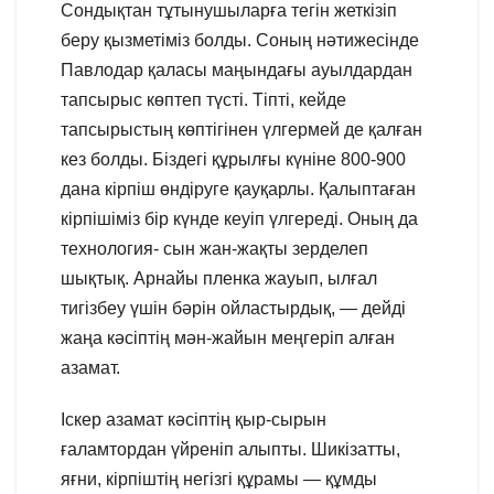
Сондықтан тұтынушыларға тегін жеткізіп
беру қызметіміз болды. Соның нәтижесінде
Павлодар қаласы маңындағы ауылдардан
тапсырыс көптеп түсті. Тіпті, кейде
тапсырыстың көптігінен үлгермей де қалған
кез болды. Біздегі құрылғы күніне 800-900
дана кірпіш өндіруге қауқарлы. Қалыптаған
кірпішіміз бір күнде кеуіп үлгереді. Оның да
технология- сын жан-жақты зерделеп
шықтық. Арнайы пленка жауып, ылғал
тигізбеу үшін бәрін ойластырдық, — дейді
жаңа кәсіптің мән-жайын меңгеріп алған
азамат.
Іскер азамат кәсіптің қыр-сырын
ғаламтордан үйреніп алыпты. Шикізатты,
яғни, кірпіштің негізгі құрамы — құмды