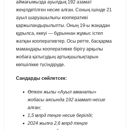
аймағымызда ауылдық 192 азамат
жеңілдетілген несие алған. Соның ішінде 21
ауыл шаруашылығы кооперативі
қаржыландырылыпты. Оның 19-ы жаңадан
құрылса, екеуі — бұрыннан жұмыс істеп
жатқан кооперативтер. Осы ретте, басқарма
мамандары кооперативке бірігу арқылы
жобаға қатысудың артықшылықтарын
көпшілікке түсіндіруде.
Сандарды сөйлетсек:
Өткен жылы «Ауыл
аманаты»
жобасы аясында 192 азамат несие
алған;
1,5 млрд теңге несие берілді;
2024 жылға 2,6 млрд теңге