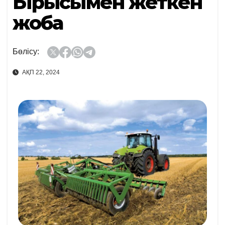
Ырысымен жеткен
жоба
Бөлісу:
АҚП 22, 2024