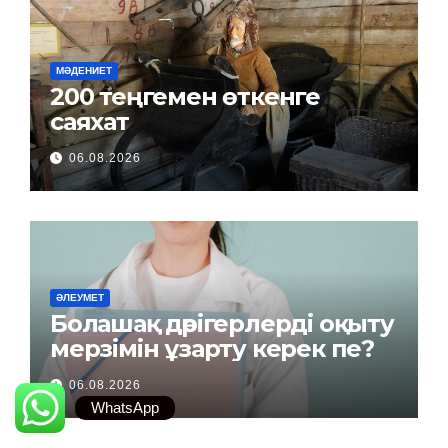
МӘДЕНИЕТ
200 теңгемен өткенге
саяхат
06.08.2026
ӘЛЕУМЕТ
Болашақ дәрігерлерді оқыту
мерзімін ұзарту керек пе?
06.08.2026
WhatsApp