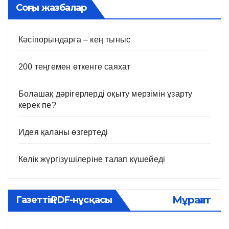
Соңғы жазбалар
Кәсіпорындарға – кең тыныс
200 теңгемен өткенге саяхат
Болашақ дәрігерлерді оқыту мерзімін ұзарту
керек пе?
Идея қаланы өзгертеді
Көлік жүргізушілеріне талап күшейеді
Мұрағат
Газеттің PDF-нұсқасы