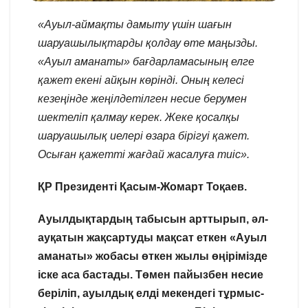
«Ауыл-аймақты дамыту үшін шағын
шаруашылықтарды қолдау өте маңызды.
«Ауыл аманаты» бағдарламасының елге
қажет екені айқын көрінді. Оның келесі
кезеңінде жеңілдетілген несие берумен
шектеліп қалмау керек. Жеке қосалқы
шаруашылық иелері өзара бірігуі қажет.
Осыған қажетті жағдай жасалуға тиіс».
ҚР Президенті Қасым-Жомарт Тоқаев.
Ауылдықтардың табысын арттырып, әл-
ауқатын жақсартуды мақсат еткен «Ауыл
аманаты» жобасы өткен жылы өңірімізде
іске аса бастады.
Төмен пайызбен несие
беріліп, ауылдық елді мекендегі тұрмыс-