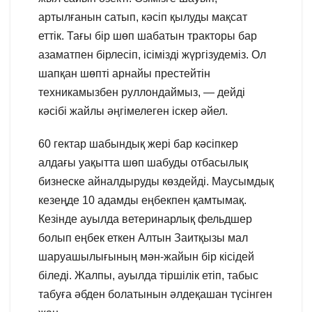
артылғанын сатып, кәсіп қылуды мақсат
еттік. Тағы бір шөп шабатын тракторы бар
азаматпен бірлесіп, ісімізді жүргізудеміз. Ол
шапқан шөпті арнайы престейтін
техникамызбен руллондаймыз, — дейді
кәсібі жайлы әңгімелеген іскер әйел.
60 гектар шабындық жері бар кәсіпкер
алдағы уақытта шөп шабуды отбасылық
бизнеске айналдыруды көздейді. Маусымдық
кезеңде 10 адамды еңбекпен қамтымақ.
Кезінде ауылда ветеринарлық фельдшер
болып еңбек еткен Алтын Заитқызы мал
шаруашылығының мән-жайын бір кісідей
біледі. Жалпы, ауылда тіршілік етіп, табыс
табуға әбден болатынын әлдеқашан түсінген