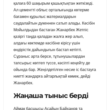
қалаға 60 шақырым қашықтықтан жеткізеді.
Ал цементті облыс орталығында көтерме
бағамен құрылыс материалдарын
саудалайтын дүкеннен сатып алады. Кәсібін
Мойылдыдан бастаған Жанарбек Жетпіс
қазіргі таңда қаладан жалға жер алып,
алдағы көктемде кәсібіне кірісу үшін
өндірістік дайындығын бастап кетіпті.
Сұраныс арта берсе, тұтынушылардан
тапсырыс көптеп түссе, кәсіпті кеңейту де
ойында бар. Жеңілдетілген несие іс бастауға
ниетті жандарға айтарлықтай көмек, дейді
Жанарбек.
Жаңаша тыныс берді
Аймақ басшысы Асайын Байханов та