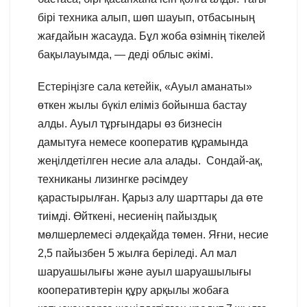
бірі техника алып, шөп шауып, отбасының
жағдайын жасауда. Бұл жоба өзімнің тікелей
бақылауымда, — деді облыс әкімі.
Естеріңізге сала кетейік, «Ауыл аманаты»
өткен жылы бүкіл еліміз бойынша бастау
алды. Ауыл тұрғындары өз бизнесін
дамытуға немесе кооператив құрамында
жеңілдетілген несие ала алады. Сондай-ақ,
техниканы лизингке рәсімдеу
қарастырылған. Қарыз алу шарттары да өте
тиімді. Өйткені, несиенің пайыздық
мөлшерлемесі әлдеқайда төмен. Яғни, несие
2,5 пайызбен 5 жылға беріледі. Ал мал
шаруашылығы және ауыл шаруашылығы
кооперативтерін құру арқылы жобаға