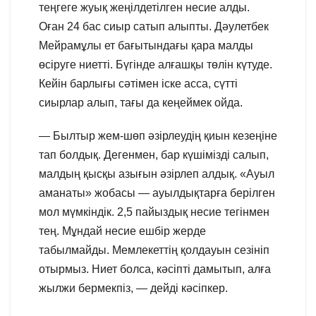
теңгеге жуық жеңілдетілген несие алды.
Оған 24 бас сиыр сатып алыпты. Дәулетбек
Мейрамұлы ет бағытындағы қара малды
өсіруге ниетті. Бүгінде алғашқы төлін күтуде.
Кейін барлығы сәтімен іске асса, сүтті
сиырлар алып, тағы да кеңеймек ойда.
— Былтыр жем-шөп әзірлеудің қиын кезеңіне
тап болдық. Дегенмен, бар күшімізді салып,
малдың қысқы азығын әзірлеп алдық. «Ауыл
аманаты» жобасы — ауылдықтарға берілген
мол мүмкіндік. 2,5 пайыздық несие тегінмен
тең. Мұндай несие ешбір жерде
табылмайды. Мемлекеттің қолдауын сезініп
отырмыз. Ниет болса, кәсіпті дамытып, алға
жылжи бермекпіз, — дейді кәсіпкер.