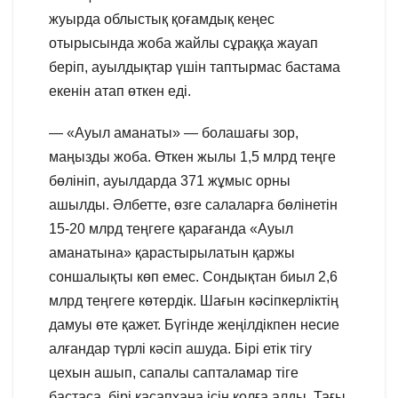
жуырда облыстық қоғамдық кеңес
отырысында жоба жайлы сұраққа жауап
беріп, ауылдықтар үшін таптырмас бастама
екенін атап өткен еді.
— «Ауыл аманаты» — болашағы зор,
маңызды жоба. Өткен жылы 1,5 млрд теңге
бөлініп, ауылдарда 371 жұмыс орны
ашылды. Әлбетте, өзге салаларға бөлінетін
15-20 млрд теңгеге қарағанда «Ауыл
аманатына» қарастырылатын қаржы
соншалықты көп емес. Сондықтан биыл 2,6
млрд теңгеге көтердік. Шағын кәсіпкерліктің
дамуы өте қажет. Бүгінде жеңілдікпен несие
алғандар түрлі кәсіп ашуда. Бірі етік тігу
цехын ашып, сапалы сапталамар тіге
бастаса, бірі қасапхана ісін қолға алды. Тағы