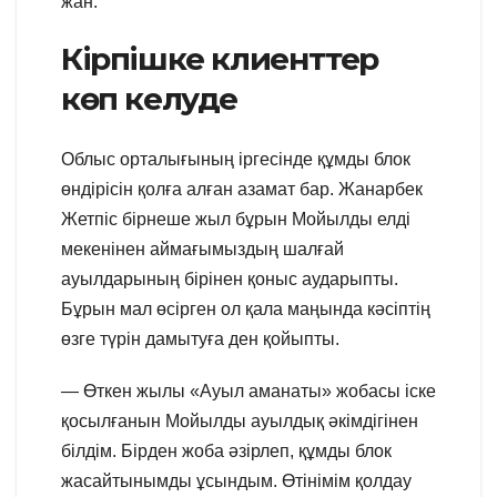
жан.
Кірпішке клиенттер
көп келуде
Облыс орталығының іргесінде құмды блок
өндірісін қолға алған азамат бар. Жанарбек
Жетпіс бірнеше жыл бұрын Мойылды елді
мекенінен аймағымыздың шалғай
ауылдарының бірінен қоныс аударыпты.
Бұрын мал өсірген ол қала маңында кәсіптің
өзге түрін дамытуға ден қойыпты.
— Өткен жылы «Ауыл аманаты» жобасы іске
қосылғанын Мойылды ауылдық әкімдігінен
білдім. Бірден жоба әзірлеп, құмды блок
жасайтынымды ұсындым. Өтінімім қолдау