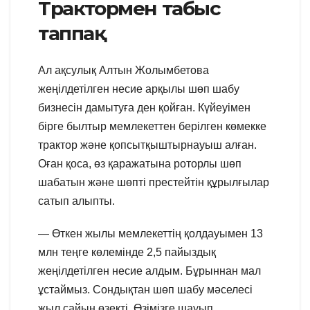
Трактормен табыс
таппақ
Ал ақсулық Алтын Жолымбетова
жеңілдетілген несие арқылы шөп шабу
бизнесін дамытуға ден қойған. Күйеуімен
бірге былтыр мемлекеттен берілген көмекке
трактор және қопсытқыштырнауыш алған.
Оған қоса, өз қаражатына роторлы шөп
шабатын және шөпті престейтін құрылғылар
сатып алыпты.
— Өткен жылы мемлекеттің қолдауымен 13
млн теңге көлемінде 2,5 пайыздық
жеңілдетілген несие алдым. Бұрыннан мал
ұстаймыз. Сондықтан шөп шабу мәселесі
жыл сайын өзекті. Өзімізге шауып,