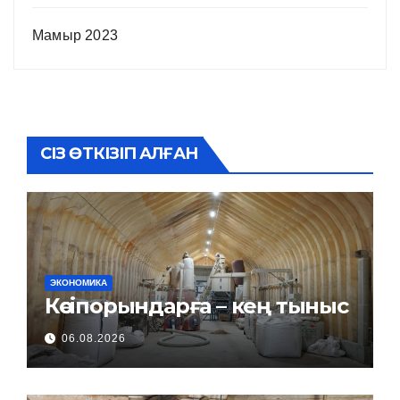
Мамыр 2023
СІЗ ӨТКІЗІП АЛҒАН
ЭКОНОМИКА
Кәсіпорындарға – кең тыныс
06.08.2026