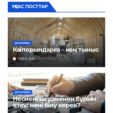
ҰҚСАС ПОСТТАР
ЭКОНОМИКА
Кәсіпорындарға – кең тыныс
ТАМ 6, 2026
ЭКОНОМИКА
Несиені мерзімінен бұрын
өтеу: нені білу керек?