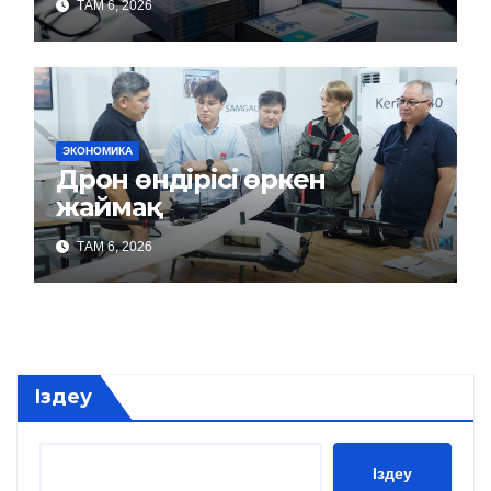
ТАМ 6, 2026
ЭКОНОМИКА
Дрон өндірісі өркен
жаймақ
ТАМ 6, 2026
Іздеу
Іздеу