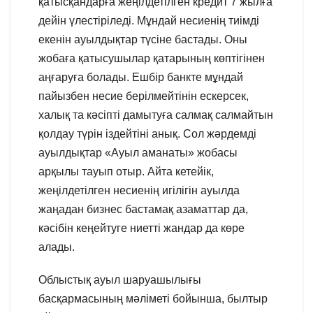
қатысқандарға жеңілдетілген кредит 7 жылға
дейін үлестіріледі. Мұндай несиенің тиімді
екенін ауылдықтар түсіне бастады. Оны
жобаға қатысушылар қатарының көптігінен
аңғаруға болады. Ешбір банкте мұндай
пайызбен несие берілмейтінін ескерсек,
халық та кәсіпті дамытуға салмақ салмайтын
қолдау түрін іздейтіні анық. Сол жәрдемді
ауылдықтар «Ауыл аманаты» жобасы
арқылы тауып отыр. Айта кетейік,
жеңілдетілген несиенің игілігін ауылда
жаңадан бизнес бастамақ азаматтар да,
кәсібін кеңейтуге ниетті жандар да көре
алады.
Облыстық ауыл шаруашылығы
басқармасының мәліметі бойынша, былтыр