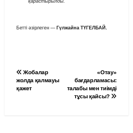
қарастырылды.
Бетті әзірлеген —
Гүлжайна ТҮГЕЛБАЙ.
Навигация
Жобалар
«Отау»
жолда қалмауы
бағдарламасы:
по
қажет
талабы мен тиімді
записям
тұсы қайсы?