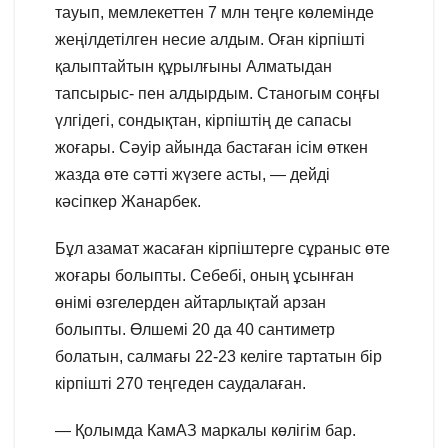
тауып, мемлекеттен 7 млн теңге көлемінде
жеңілдетілген несие алдым. Оған кірпішті
қалыптайтын құрылғыны Алматыдан
тапсырыс- пен алдырдым. Станогым соңғы
үлгідегі, сондықтан, кірпіштің де сапасы
жоғары. Сәуір айында бастаған ісім өткен
жазда өте сәтті жүзеге асты, — дейді
кәсіпкер Жанарбек.
Бұл азамат жасаған кірпіштерге сұраныс өте
жоғары болыпты. Себебі, оның ұсынған
өнімі өзгелерден айтарлықтай арзан
болыпты. Өлшемі 20 да 40 сантиметр
болатын, салмағы 22-23 келіге тартатын бір
кірпішті 270 теңгеден саудалаған.
— Қолымда КамАЗ маркалы көлігім бар.