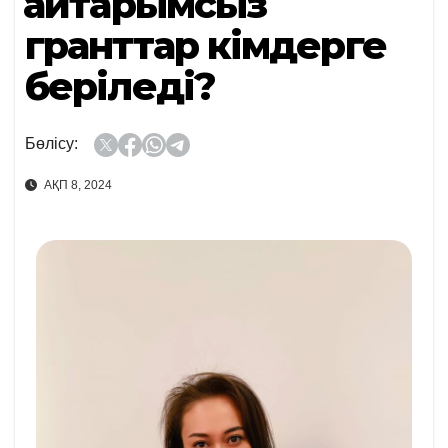
Қайтарымсыз
гранттар кімдерге
беріледі?
Бөлісу:
АҚП 8, 2024