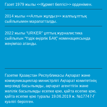
Газет 1979 жылы <<Құрмет белгісі>> орденімен.
2014 жылы <<Алтын жұлдыз>> жалпыұлттық
сыйлығымен марапатталды.
2022 жылы “URKER” ұлттық журналистика
сыйлығын “Үздік өңірлік БАҚ” номинациясында
жеңімпаз атанды.
Газетке Қазақстан Республикасы Ақпарат және
коммуникациялар министрлігі Ақпарат комитетінің
мерзімді басылымды, ақпарат агенттігін және
желілік басылымды есепке қою, қайта есепке қою,
қайта есепке қою туралы 19.06.2019 ж. №17747-Г
куәлігі берілген.