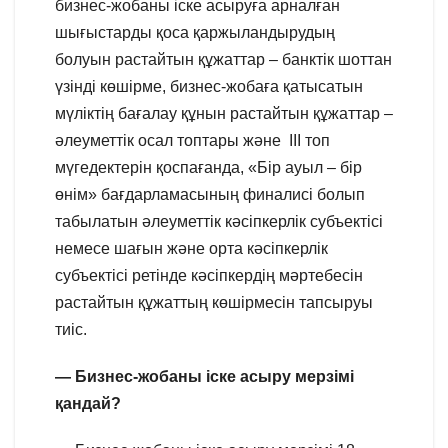
бизнес-жобаны іске асыруға арналған
шығыстарды қоса қаржыландырудың
болуын растайтын құжаттар – банктік шоттан
үзінді көшірме, бизнес-жобаға қатысатын
мүліктің бағалау құнын растайтын құжаттар –
әлеуметтік осал топтары және III топ
мүгедектерін қоспағанда, «Бір ауыл – бір
өнім» бағдарламасының финалисі болып
табылатын әлеуметтік кәсіпкерлік субъектісі
немесе шағын және орта кәсіпкерлік
субъектісі ретінде кәсіпкердің мәртебесін
растайтын құжаттың көшірмесін тапсыруы
тиіс.
— Бизнес-жобаны іске асыру мерзімі
қандай?