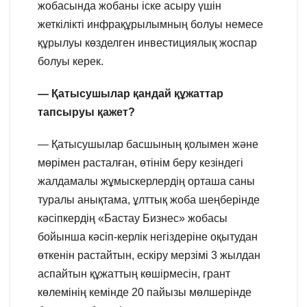
жобасында жобаны іске асыру үшін
жеткілікті инфрақұрылымның болуы немесе
құрылуы көзделген инвестициялық жоспар
болуы керек.
— Қатысушылар қандай құжаттар
тапсыруы қажет?
— Қатысушылар басшының қолымен және
мөрімен расталған, өтінім беру кезіндегі
жалдамалы жұмыскерлердің орташа саны
туралы анықтама, ұлттық жоба шеңберінде
кәсіпкердің «Бастау Бизнес» жобасы
бойынша кәсіп-керлік негіздеріне оқытудан
өткенін растайтын, ескіру мерзімі 3 жылдан
аспайтын құжаттың көшірмесін, грант
көлемінің кемінде 20 пайызы мөлшерінде