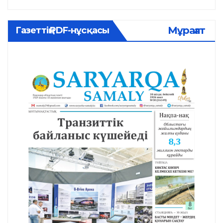
Мұрағат
Газеттің PDF-нұсқасы