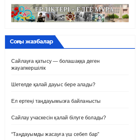
Соңғы жазбалар
Сайлауға қатысу — болашаққа деген
жауапкершілік
Шетелде қалай дауыс бере алады?
Ел ертеңі таңдауымызға байланысты
Сайлау учаскесін қалай білуге болады?
“Таңдауымды жасауға үш себеп бар”