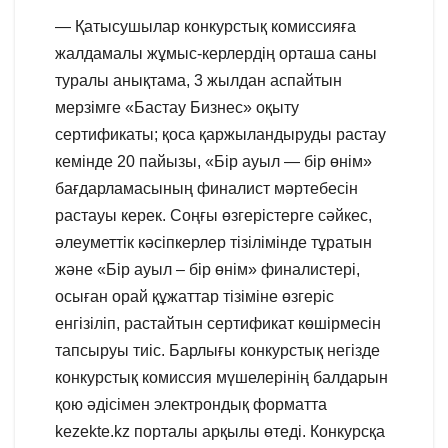
— Қатысушылар конкурстық комиссияға
жалдамалы жұмыс-керлердің орташа саны
туралы анықтама, 3 жылдан аспайтын
мерзімге «Бастау Бизнес» оқыту
сертификаты; қоса қаржыландыруды растау
кемінде 20 пайызы, «Бір ауыл — бір өнім»
бағдарламасының финалист мәртебесін
растауы керек. Соңғы өзгерістерге сәйкес,
әлеуметтік кәсіпкерлер тізілімінде тұратын
және «Бір ауыл – бір өнім» финалистері,
осыған орай құжаттар тізіміне өзгеріс
енгізіліп, растайтын сертификат көшірмесін
тапсыруы тиіс. Барлығы конкурстық негізде
конкурстық комиссия мүшелерінің балдарын
қою әдісімен электрондық форматта
kezekte.kz порталы арқылы өтеді. Конкурсқа