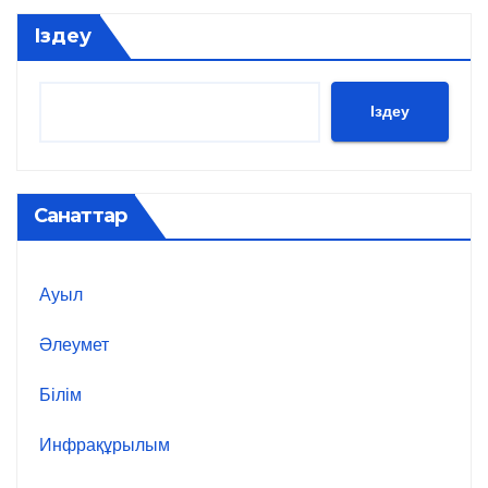
Іздеу
Іздеу
Санаттар
Ауыл
Әлеумет
Білім
Инфрақұрылым