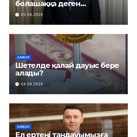
болашаққа деген
жауапкершілік
05.08.2026
САЯСАТ
Шетелде қалай дауыс бере
алады?
04.08.2026
САЯСАТ
Ел ертеңі таңдауымызға