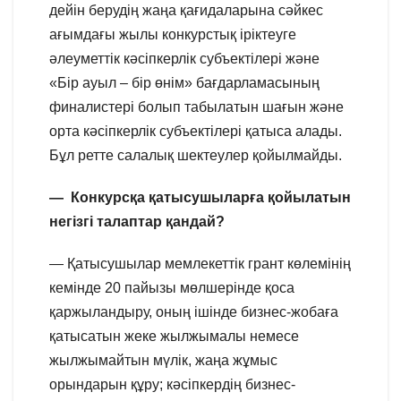
дейін берудің жаңа қағидаларына сәйкес
ағымдағы жылы конкурстық іріктеуге
әлеуметтік кәсіпкерлік субъектілері және
«Бір ауыл – бір өнім» бағдарламасының
финалистері болып табылатын шағын және
орта кәсіпкерлік субъектілері қатыса алады.
Бұл ретте салалық шектеулер қойылмайды.
— Конкурсқа қатысушыларға қойылатын
негізгі талаптар қандай?
— Қатысушылар мемлекеттік грант көлемінің
кемінде 20 пайызы мөлшерінде қоса
қаржыландыру, оның ішінде бизнес-жобаға
қатысатын жеке жылжымалы немесе
жылжымайтын мүлік, жаңа жұмыс
орындарын құру; кәсіпкердің бизнес-