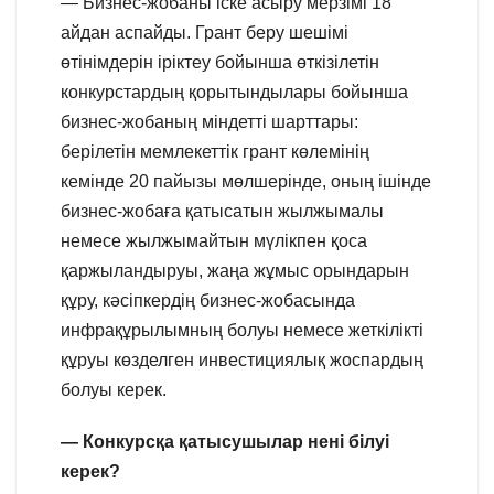
— Бизнес-жобаны іске асыру мерзімі 18
айдан аспайды. Грант беру шешімі
өтінімдерін іріктеу бойынша өткізілетін
конкурстардың қорытындылары бойынша
бизнес-жобаның міндетті шарттары:
берілетін мемлекеттік грант көлемінің
кемінде 20 пайызы мөлшерінде, оның ішінде
бизнес-жобаға қатысатын жылжымалы
немесе жылжымайтын мүлікпен қоса
қаржыландыруы, жаңа жұмыс орындарын
құру, кәсіпкердің бизнес-жобасында
инфрақұрылымның болуы немесе жеткілікті
құруы көзделген инвестициялық жоспардың
болуы керек.
— Конкурсқа қатысушылар нені білуі
керек?