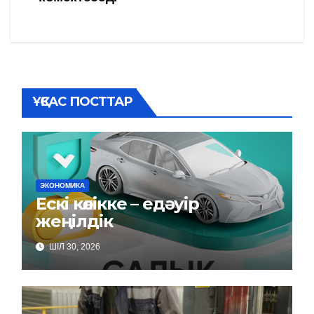
записям
ҰҚСАС ПОСТТАР
ЭКОНОМИКА
Ескі көлікке – едәуір
жеңілдік
ШІЛ 30, 2026