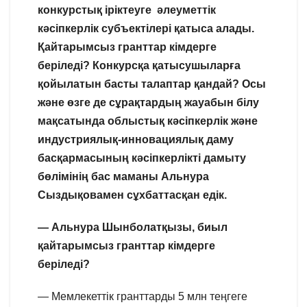
конкурстық іріктеуге әлеуметтік
кәсіпкерлік субъектілері қатыса алады.
Қайтарымсыз гранттар кімдерге
беріледі? Конкурсқа қатысушыларға
қойылатын басты талаптар қандай? Осы
және өзге де сұрақтардың жауабын білу
мақсатында облыстық кәсіпкерлік және
индустриялық-инновациялық даму
басқармасының кәсіпкерлікті дамыту
бөлімінің бас маманы Альнура
Сыздықовамен сұхбаттасқан едік.
— Альнура Шынболатқызы, биыл
қайтарымсыз гранттар кімдерге
беріледі?
— Мемлекеттік гранттарды 5 млн теңгеге