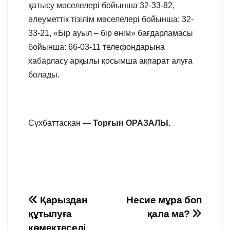
қатысу мәселелері бойынша 32-33-82,
әлеуметтік тізілім мәселелері бойынша: 32-
33-21, «Бір ауыл – бір өнім» бағдарламасы
бойынша: 66-03-11 телефондарына
хабарласу арқылы қосымша ақпарат алуға
болады.
Сұхбаттасқан —
Торғын ОРАЗАЛЫ.
Навигация
Қарыздан
Несие мұра боп
құтылуға
қала ма?
по
көмектеседі