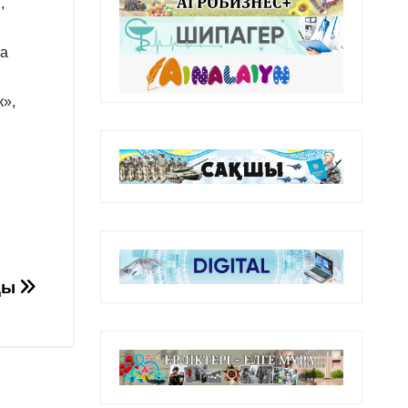
,
на
к»,
ады