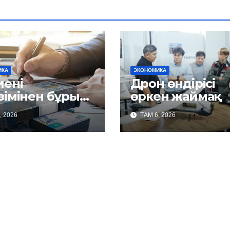
ИКА
ЭКОНОМИКА
иені
Дрон өндірісі
зімінен бұрын
өркен жаймақ
ілу
, 2026
ТАМ 6, 2026
ек?