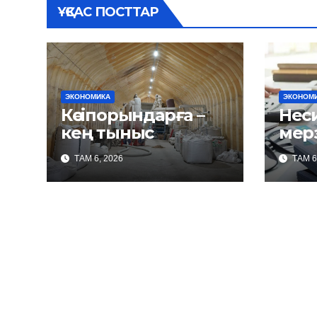
ҰҚСАС ПОСТТАР
ЭКОНОМИКА
ЭКОНОМ
Кәсіпорындарға –
Нес
кең тыныс
мер
өтеу: нені б
ТАМ 6, 2026
ТАМ 6
кер