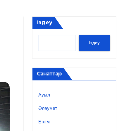
Іздеу
Іздеу
Санаттар
Ауыл
Әлеумет
Білім