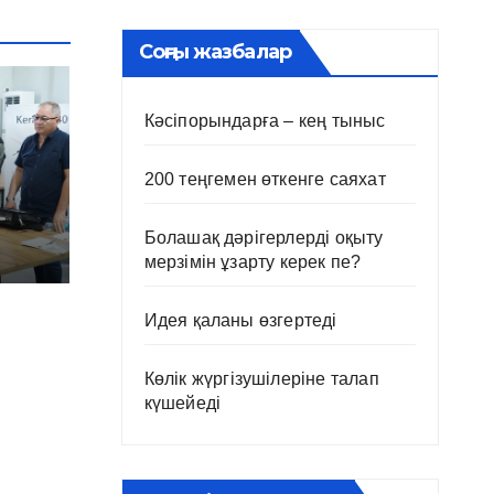
Соңғы жазбалар
Кәсіпорындарға – кең тыныс
200 теңгемен өткенге саяхат
Болашақ дәрігерлерді оқыту
мерзімін ұзарту керек пе?
Идея қаланы өзгертеді
Көлік жүргізушілеріне талап
күшейеді