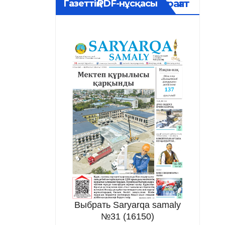
Мұрағат
Газеттің PDF-нұсқасы
Выбрать Saryarqa samaly
№31 (16150)