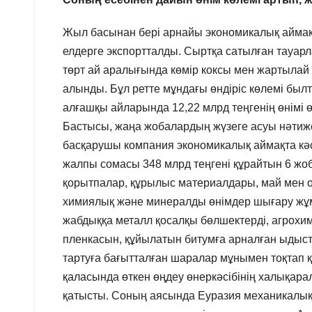
Жыл басынан бері арнайы экономикалық аймақта
елдерге экспортталды. Сыртқа сатылған тауарла
төрт ай аралығында көмір коксы мен жартылай к
алынды. Бұл ретте мұндағы өндіріс көлемі был
алғашқы айларында 12,22 млрд теңгенің өнімі 
Бастысы, жаңа жобалардың жүзеге асуы нәтиж
басқарушы компания экономикалық аймақта кәсі
жалпы сомасы 348 млрд теңгені құрайтын 6 жоб
қорытпалар, құрылыс материалдары, май мен оты
химиялық және минералды өнімдер шығару жұмы
жабдыққа металл қосалқы бөлшектерді, агрохи
пленкасын, құйылатын битумға арналған ыдыс
тартуға бағытталған шаралар мұнымен тоқтап 
қаласында өткен өңдеу өнеркәсібінің халықа
қатысты. Соның аясында Еуразия механикалы