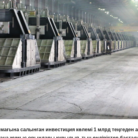
ағына салынған инвестиция көлемі 1 млрд теңгеден а
жаңа жұмыс орындары құрылып, тың өндірістер бастал