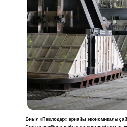
Биыл «Павлодар» арнайы экономикалық айм
Соның есебінен дайын өнім көлемі артып, 