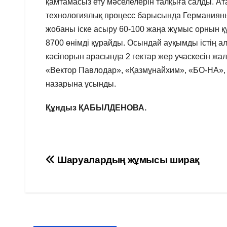
қамтамасыз ету мәселелерін талқыға салды. А
технологиялық процесс барысында Германияның
жобаны іске асыру 60-100 жаңа жұмыс орнын құр
8700 өнімді құрайды. Осындай ауқымды істің 
кәсіпорын арасында 2 гектар жер учаскесін жа
«Вектор Павлодар», «Қазмұнайхим», «БО-НА»
назарына ұсынды.
Құндыз ҚАБЫЛДЕНОВА.
Навигация
Шаруалардың жұмысы ширақ
по
записям