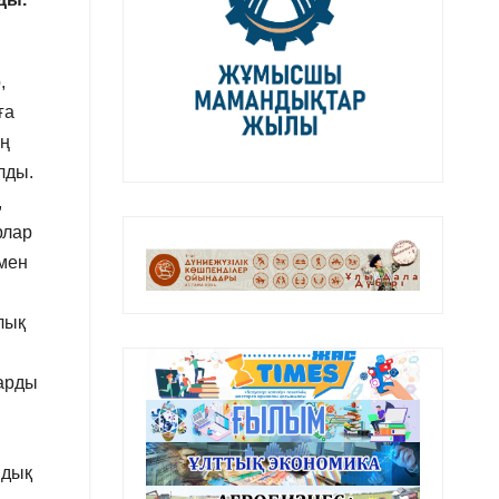
,
ға
ың
лды.
,
рлар
 мен
лық
ларды
мдық