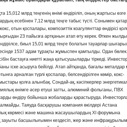
 15,012 млрд теңгенің өнімі өндіріліп, оның жартысы өзге
рдың есебінен 7,12 млрд теңге табыс түсті. Сонымен қатар
окс, отын қоспалары, композиттік коагулянттар өндірісі қол
тырғыдан 23 пайызға артқанын атап өту керек. Өткен жылд
өндірілсе, биыл 15,01 млрд теңге болатын тауарлар шығары
есінде 1537 адам тұрақты жұмыспен қамтылды. Одан бөлек
бін бастауға ниетті жаңа қатысушыларды тіркеді. Инвесто
аны іске асыруға бейілді. Атап айтқанда, бағалы металдар
нға арналған түрлі қоспалар, белсендірілген көмір, кокс-
стары қолға алынбақ. Сондай-ақ, кәсіпкерлер энергетика
миялық өнімге әсер етуші затты, алюминий фольганы, ПВХ
тарды өндіру бойынша жобаларды қарастыруда. Инвестор
қалмайды. Таяуда басқарушы компания өкілдері Астана
ралық көрмесі және машина жасаушылардың ХІ форумына
қ зауыты басшылығымен кездесіп, жер және инфрақұрылы