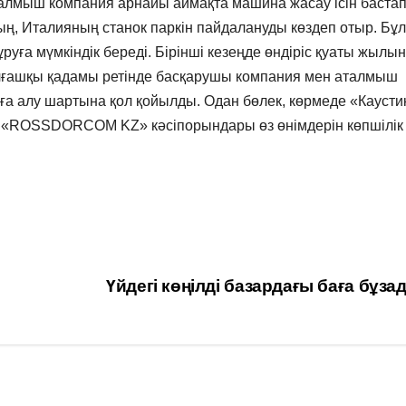
талмыш компания арнайы аймақта машина жасау ісін бастап
, Италияның станок паркін пайдалануды көздеп отыр. Бұл
уға мүмкіндік береді. Бірінші кезеңде өндіріс қуаты жылы
алғашқы қадамы ретінде басқарушы компания мен аталмыш
лға алу шартына қол қойылды. Одан бөлек, көрмеде «Каусти
, «ROSSDORCOM KZ» кәсіпорындары өз өнімдерін көпшілік
Үйдегі көңілді базардағы баға бұз