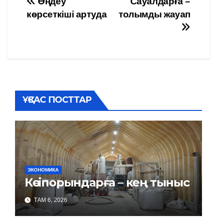
Навигация
Өңдеу
Сауалдарға –
көрсеткіші артуда
толымды жауап
по
записям
ҰҚСАС ПОСТТАР
ЭКОНОМИКА
Кәсіпорындарға – кең тыныс
ТАМ 6, 2026