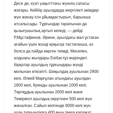
Десе де, күзгі уақытттағы жүннің сапасы
жоғары. Кейбір ауылдарда жергілікті әкімдер
жүн жинау ісін ұйымдастырып, барынша
атсалысады. Тұрғындар тарапынан да
қызығушылық артып келеді, — дейді
Р.Мұстафинов. Әрине, ауылдағы мал ұстаған
ағайын үшін жүнді қоқысқа тастағанша, аз
болса да пайда көрген тиімді. Мәселен,
алдыңғы жылдары Екібастұз өңіріндегі
бірқатар ауылдың тұрғындары жүнді
молынан өткізіпті. Шиқылдақ ауылынан 2900
келі, Әлкей Марғұлан атындағы ауылдан
1600 келі, Қоянды ауылынан 1000 келі,
Төртқұдық ауылынан 2000 келі және
Теміржол ауылдық округінен 500 келі жүн
жиналған. Сайып келгенде 8000 келі жүн
үшін тұрғындарға 400 мың теңге қаражат