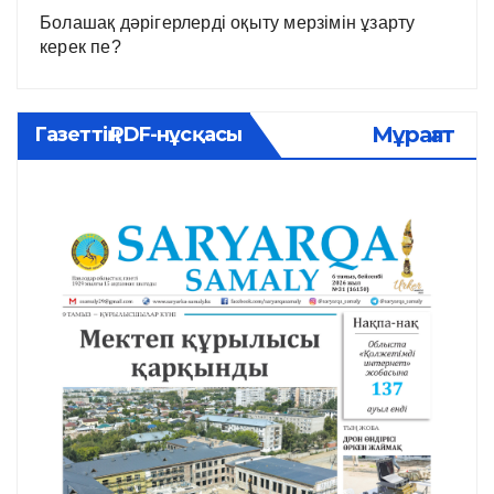
Болашақ дәрігерлерді оқыту мерзімін ұзарту
керек пе?
Мұрағат
Газеттің PDF-нұсқасы