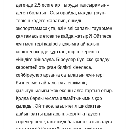
дегенде 2,5 есеге арттыруды тапсырамын»
деген болатын. Осы орайда, малдың жүн-
терісін кәдеге жаратып, өнімді
экспорттамасақ та, өзімізді сапалы тауармен
қамтамасыз етсек те қайда жатыр?! Әйтпесе,
жүн мен тері қадірсіз қоқымға айналып,
көрінген жерде құрттап, шіріп, керексіз
үйіндіге айналуда. Біреулер бұл іске қолдау
көрсетпей отырған билікті кінәласа,
кейбіреулер арзанға сатылатын жүн-тері
бизнесімен айналысуға ешкімнің
қызығушылығы жоқ екенін алға тартып отыр.
Қолда барды ұқсата алмайтынымыз қор
қылады. Әйтпесе, ағыл-тегіл шикізаттан
дайын затты шығарып, жергілікті дүкен
сөрелерінен қолжетімді бағамен сатып алуға