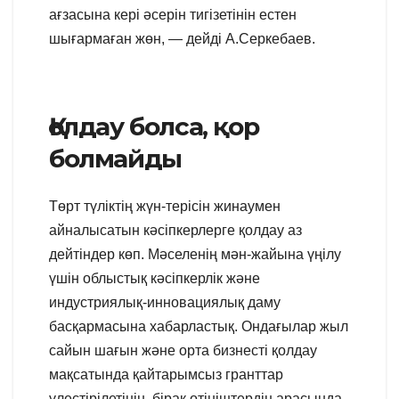
ағзасына кері әсерін тигізетінін естен
шығармаған жөн, — дейді А.Серкебаев.
Қолдау болса, қор
болмайды
Төрт түліктің жүн-терісін жинаумен
айналысатын кәсіпкерлерге қолдау аз
дейтіндер көп. Мәселенің мән-жайына үңілу
үшін облыстық кәсіпкерлік және
индустриялық-инновациялық даму
басқармасына хабарластық. Ондағылар жыл
сайын шағын және орта бизнесті қолдау
мақсатында қайтарымсыз гранттар
үлестірілетінін, бірақ өтініштердің арасында