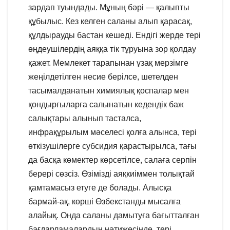
зардап туындады. Мұның бәрі — қалыпты
құбылыс. Кез келген саланы алып қарасақ,
құлдырауды бастан кешеді. Ендігі жерде тері
өңдеушілердің аяққа тік тұруына зор қолдау
қажет. Мемлекет тарапынан ұзақ мерзімге
жеңілдетілген несие берілсе, шетелден
тасымалданатын химиялық қоспалар мен
қондырғыларға салынатын кедендік баж
салықтары алынып тасталса,
инфрақұрылым мәселесі қолға алынса, тері
өткізушілерге субсидия қарастырылса, тағы
да басқа көмектер көрсетілсе, салаға серпін
берері сөзсіз. Өзімізді аяқкиіммен толықтай
қамтамасыз етуге де болады. Алысқа
бармай-ақ, көрші Өзбекстанды мысалға
алайық. Онда саланы дамытуға бағытталған
бағдарламалардың нәтижесінде, тері