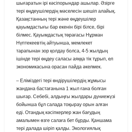
шығаратын ірі кәсіпорындар ашылар. Әзірге
тері өңдеушілердің мәселесін шешіп алайық.
Қазақстанның тері және өңдеушілер
қауымдастығы бар екенін бірі білсе, бірі
білмес. Қауымдастық төрағасы Нұрман
Нүптекеевтің айтуынша, мемлекет
тарапынан зор қолдау болса, 4-5 жылдың
ішінде тері өңдеу саласы аяққа тік тұрып, ел
экономикасына орасан пайда әкелмек.
– Еліміздегі тері өндірушілердің жұмысы
жандана бастағанына 1 жыл ғана болған
шығар. Себебі, алдыңғы жылдары дүниежүзі
бойынша бұл салада тоқырау орын алған
еді. Отандық кәсіпкерлер жан бағудың
амалымен өзге салаға бет бұрды. Қаншама
тері далада шіріп қалды. Экологиялық