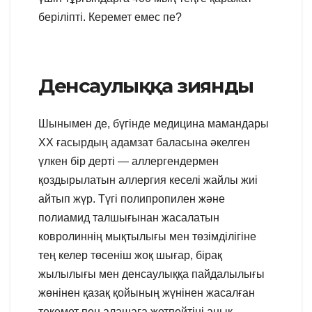
беріліпті. Керемет емес пе?
Денсаулыққа зиянды
Шынымен де, бүгінде медицина мамандары
ХХ ғасырдың адамзат баласына әкелген
үлкен бір дерті — аллергендермен
қоздырылатын аллергия кеселі жайлы жиі
айтып жүр. Түгі полипропилен және
полиамид талшығынан жасалатын
ковролиннің мықтылығы мен төзімділігіне
тең келер төсеніш жоқ шығар, бірақ
жылылығы мен денсаулыққа пайдалылығы
жөнінен қазақ қойының жүнінен жасалған
текемет пен алашаға жетпейтіні анық.