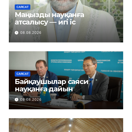
САЯСАТ
Маңызды науқанға
атсалысу — игі іс
08.08.2026
САЯСАТ
Байқаушылар саяси
науқанға дайын
08.08.2026