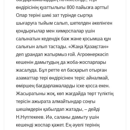
өндірісінің қуаттылығы 800 пайызға артты!
Олар теріні шикі зат түрінде сыртқа
шығаруға тыйым салып, шетелден әкелінген
қондырғылар мен химқоспалар үшін
салынатын кедендік баж және қосымша құн
салығын алып тастады. «Жаңа Қазақстан»
деп ұрандап жатырмыз ғой. Агроөнеркәсіп
кешенін дамытудың да жоба-жоспарлары
жасалуда. Бұл ретте ел басқарып отырған
азаматтар тері өндірісінен теріс айналмай,
өміршең бағдарламаларды іске қосса екен.
Жасыратыны жоқ, көп жағдайда төрт түліктің
терісін ажырата алмайтындар соңғы
шешімдерін қабылдап жатады, – дейді
Н.Нүптекеев. Иә, саланы дамыту үшін
кешенді жоспар қажет. Ең әуелі терінің