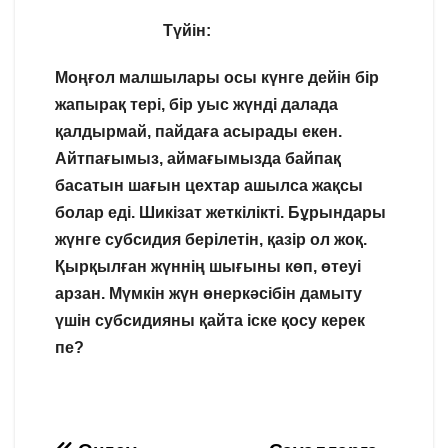
Түйін:
Моңғол малшылары осы күнге дейін бір
жапырақ тері, бір уыс жүнді далада
қалдырмай, пайдаға асырады екен.
Айтпағымыз, аймағымызда байпақ
басатын шағын цехтар ашылса жақсы
болар еді. Шикізат жеткілікті. Бұрындары
жүнге субсидия берілетін, қазір ол жоқ.
Қырқылған жүннің шығыны көп, өтеуі
арзан. Мүмкін жүн өнеркәсібін дамыту
үшін субсидияны қайта іске қосу керек
пе?