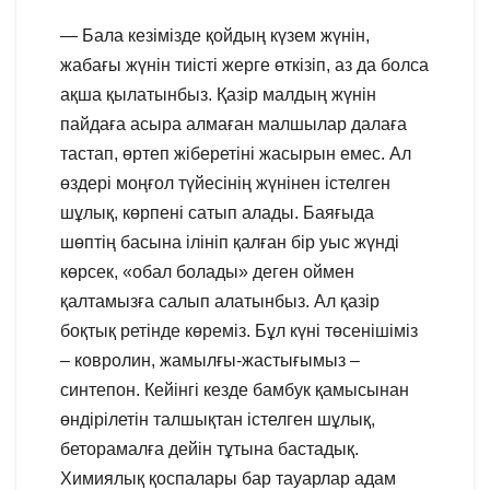
— Бала кезімізде қойдың күзем жүнін,
жабағы жүнін тиісті жерге өткізіп, аз да болса
ақша қылатынбыз. Қазір малдың жүнін
пайдаға асыра алмаған малшылар далаға
тастап, өртеп жіберетіні жасырын емес. Ал
өздері моңғол түйесінің жүнінен істелген
шұлық, көрпені сатып алады. Баяғыда
шөптің басына ілініп қалған бір уыс жүнді
көрсек, «обал болады» деген оймен
қалтамызға салып алатынбыз. Ал қазір
боқтық ретінде көреміз. Бұл күні төсенішіміз
– ковролин, жамылғы-жастығымыз –
синтепон. Кейінгі кезде бамбук қамысынан
өндірілетін талшықтан істелген шұлық,
беторамалға дейін тұтына бастадық.
Химиялық қоспалары бар тауарлар адам