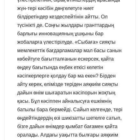
жүн-тері кәсібін дөңгелетуге ниет
білдіретіндер кездеспейтінін айтты. Ол
түсінікті де. Соңғы жылдары гранттардың
барлығы инновацияның ұшқыны бар
жобаларға үлестірілуде. «Сыбаға» сияқты
мемлекеттік бағдарламалар мал басы санын
көбейтуге бағытталғанын ескерсек, қайта
өңдеу бағытында еңбек еткісі келетін
кәсіпкерлерге қолдау бар ма екен? Бірден
айту керек, елімізде теріден аяқкиім сияқты
дайын өнім шығаратын кәсіпорын жоқтың
қасы. Бұл кәсіппен айналысуға ешкімнің
батылы бара бермейді. Сайып келгенде, тері
өңдейтіндердің өзі шикізатты шетелге сатып,
бізге дайын өнімдер қымбат бағамен қайта
оралады. Алдағы уақытта былғары аяқкиім