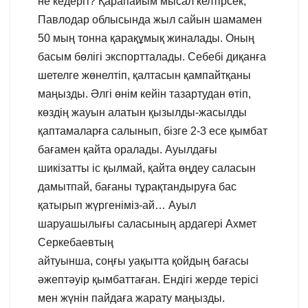
не кедергі? Қарапайым мысал келтірсек,
Павлодар облысында жыл сайын шамамен
50 мың тонна қарақұмық жиналады. Оның
басым бөлігі экспортталады. Себебі диқанға
шетелге жөнелтіп, қалтасын қампайтқаны
маңызды. Әлгі өнім кейін тазартудан өтіп,
көздің жауын алатын қызылды-жасылды
қаптамаларға салынып, бізге 2-3 есе қымбат
бағамен қайта оралады. Ауылдағы
шикізатты іс қылмай, қайта өңдеу саласын
дамытпай, бағаны тұрақтандыруға бас
қатырып жүргеніміз-ай… Ауыл
шаруашылығы саласының ардагері Ахмет
Серкебаевтың
айтуынша, соңғы уақытта қойдың бағасы
әжептәуір қымбаттаған. Ендігі жерде терісі
мен жүнін пайдаға жарату маңызды.