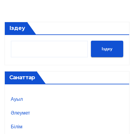
Іздеу
Іздеу
Санаттар
Ауыл
Әлеумет
Білім