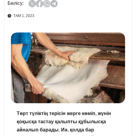
Бөлісу:
ТАМ 1, 2023
Төрт түліктің терісін жерге көміп, жүнін
қоқысқа тастау қалыпты құбылысқа
айналып барады. Иә, қолда бар