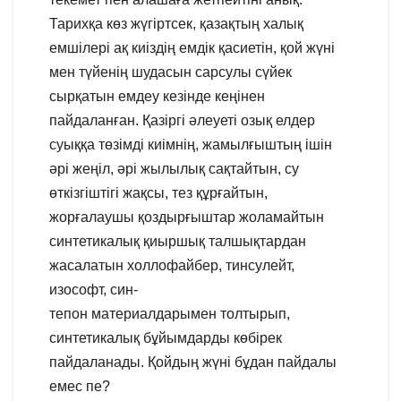
Тарихқа көз жүгіртсек, қазақтың халық
емшілері ақ киіздің емдік қасиетін, қой жүні
мен түйенің шудасын сарсулы сүйек
сырқатын емдеу кезінде кеңінен
пайдаланған. Қазіргі әлеуеті озық елдер
суыққа төзімді киімнің, жамылғыштың ішін
әрі жеңіл, әрі жылылық сақтайтын, су
өткізгіштігі жақсы, тез құрғайтын,
жорғалаушы қоздырғыштар жоламайтын
синтетикалық қиыршық талшықтардан
жасалатын холлофайбер, тинсулейт,
изософт, син-
тепон материалдарымен толтырып,
синтетикалық бұйымдарды көбірек
пайдаланады. Қойдың жүні бұдан пайдалы
емес пе?