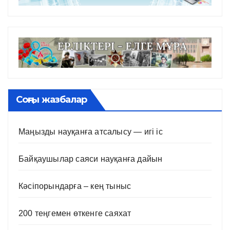
Соңғы жазбалар
Маңызды науқанға атсалысу — игі іс
Байқаушылар саяси науқанға дайын
Кәсіпорындарға – кең тыныс
200 теңгемен өткенге саяхат