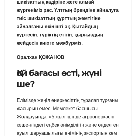
шикізаттың қадіріне жете алмай
жүргеніміз рас. Ұлттың брендіне айналуға
тиіс шикізаттың құрттың жемтігіне
айналғаны өкінішті-ақ. Қытайдың
күртесін, түріктің етігін, қырғыздың
жейдесін киюге мәжбүрміз.
Оралхан ҚОЖАНОВ
Қой бағасы өсті, жүні
ше?
Елімізде жеңіл өнеркәсіптің тұралап тұрғаны
жасырын емес. Мемлекет басшысы
Жолдауында: «5 жыл ішінде агроөнеркәсіп
кеше-ніндегі еңбек өнімділігін және өңделген
ауыл шаруашылығы өнімінің экспортын кем