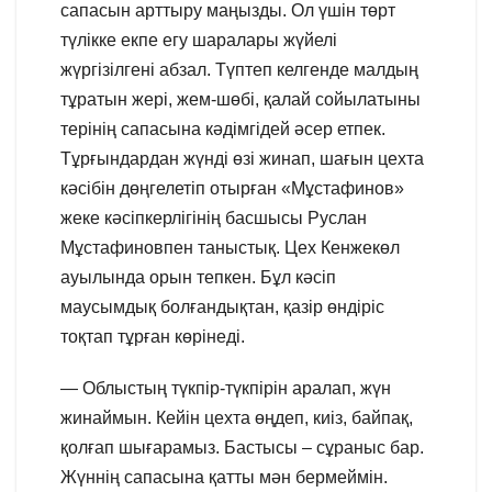
сапасын арттыру маңызды. Ол үшін төрт
түлікке екпе егу шаралары жүйелі
жүргізілгені абзал. Түптеп келгенде малдың
тұратын жері, жем-шөбі, қалай сойылатыны
терінің сапасына кәдімгідей әсер етпек.
Тұрғындардан жүнді өзі жинап, шағын цехта
кәсібін дөңгелетіп отырған «Мұстафинов»
жеке кәсіпкерлігінің басшысы Руслан
Мұстафиновпен таныстық. Цех Кенжекөл
ауылында орын тепкен. Бұл кәсіп
маусымдық болғандықтан, қазір өндіріс
тоқтап тұрған көрінеді.
— Облыстың түкпір-түкпірін аралап, жүн
жинаймын. Кейін цехта өңдеп, киіз, байпақ,
қолғап шығарамыз. Бастысы – сұраныс бар.
Жүннің сапасына қатты мән бермеймін.