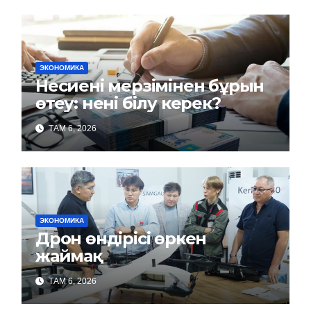
ЭКОНОМИКА
Несиені мерзімінен бұрын
өтеу: нені білу керек?
ТАМ 6, 2026
ЭКОНОМИКА
Дрон өндірісі өркен
жаймақ
ТАМ 6, 2026