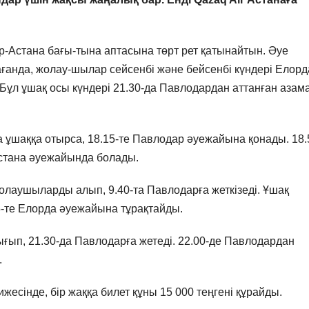
Астана бағы-тына аптасына төрт рет қатынайтын. Әуе
ғанда, жолау-шылар сейсенбі және бейсенбі күндері Елор
 Бұл ұшақ осы күндері 21.30-да Павлодардан аттанған азам
 ұшаққа отырса, 18.15-те Павлодар әуежайына қонады. 18.
Астана әуежайында болады.
жолаушыларды алып, 9.40-та Павлодарға жеткізеді. Ұшақ
45-те Елорда әуежайына тұрақтайды.
ығып, 21.30-да Павлодарға жетеді. 22.00-де Павлодардан
.
жесінде, бір жаққа билет құны 15 000 теңгені құрайды.