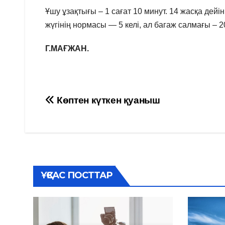
Ұшу ұзақтығы – 1 сағат 10 минут. 14 жасқа дей
жүгінің нормасы — 5 келі, ал багаж салмағы – 20
Г.МАҒЖАН.
Навигация
Көптен күткен қуаныш
по
записям
ҰҚСАС ПОСТТАР