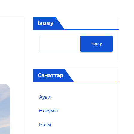
Іздеу
Іздеу
Санаттар
Ауыл
Әлеумет
Білім