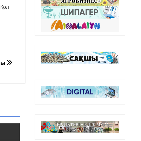
 Қол
ты