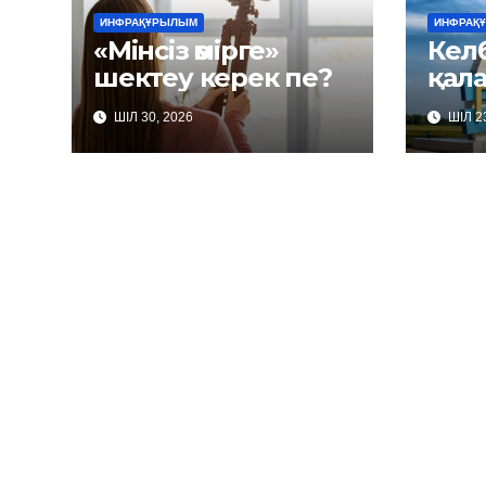
ИНФРАҚҰРЫЛЫМ
ИНФРАҚ
«Мінсіз өмірге»
Келб
шектеу керек пе?
қал
ШІЛ 30, 2026
ШІЛ 23