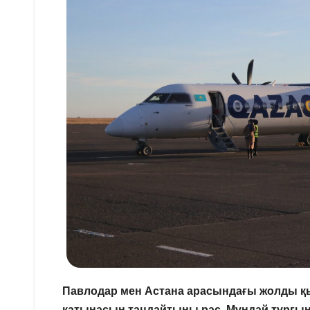
Павлодар мен Астана арасындағы жолды қыс
қатынасын таңдайтыны рас. Мұндай тұрғынд