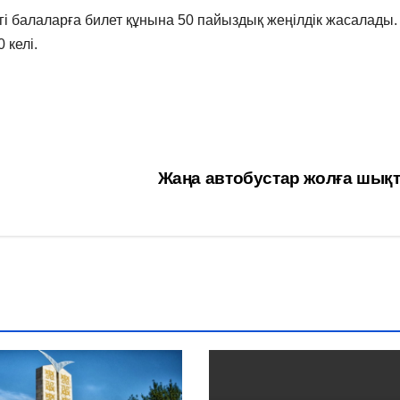
інгі балаларға билет құнына 50 пайыздық жеңілдік жасалады.
 келі.
Жаңа автобустар жолға шық