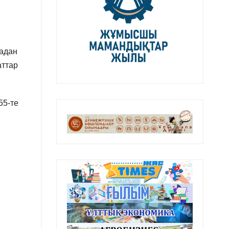
дадан
аттар
55-те