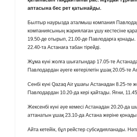
аптасына бес рет қатынайды.
Былтыр наурызда аталмыш компания Павлодар-
компаниясының жариялаған ұшу кестесіне қара
19.50-де отырып, 21.00-де Павлодарға қонады.
22.40-та Астанаға табан тірейді.
Жұма күні жолға шығатындар 17.05-те Астанада
Павлодардан әуеге көтерілетін ұшақ 20.05-те 
Сенбі күні Qazaq Air ұшағы Астанадан 8.25-те 
Павлодардан 10.20-да кері қайтады. Яғни, 11.
Жексенбі күні әуе кемесі Астанадан 20.20-да ш
аттанатын ұшақ 23.10-да Астана жеріне қонады
Айта кетейік, бұл рейстер субсидияланады. Нәти