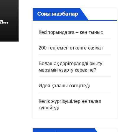
Соңғы жазбалар
а
Кәсіпорындарға – кең тыныс
200 теңгемен өткенге саяхат
Болашақ дәрігерлерді оқыту
мерзімін ұзарту керек пе?
Идея қаланы өзгертеді
Көлік жүргізушілеріне талап
күшейеді