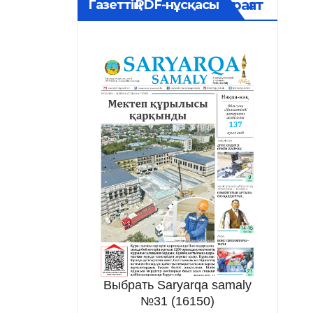
Мұрағат
Газеттің PDF-нұсқасы
Выбрать Saryarqa samaly
№31 (16150)