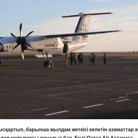
қартып, барынша жылдам жеткісі келетін азаматтар ә
ар үшін жақсы жаңалық бар. Енді Qazaq Air Астанаға