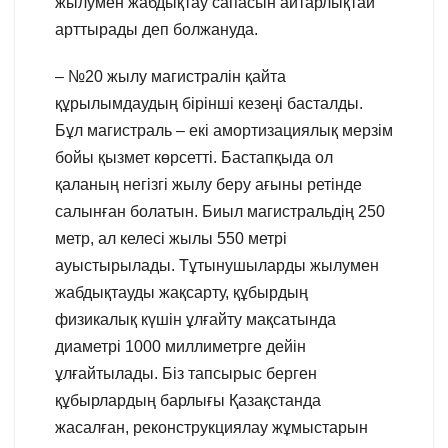
жылумен жабдықтау сапасын айтарлықтай
арттырады деп болжануда.
– №20 жылу магистралін қайта
құрылымдаудың бірінші кезеңі басталды.
Бұл магистраль – екі амортизациялық мерзім
бойы қызмет көрсетті. Бастапқыда ол
қаланың негізгі жылу беру ағыны ретінде
салынған болатын. Биыл магистральдің 250
метр, ал келесі жылы 550 метрі
ауыстырылады. Тұтынушыларды жылумен
жабдықтауды жақсарту, құбырдың
физикалық күшін ұлғайту мақсатында
диаметрі 1000 миллиметрге дейін
ұлғайтылады. Біз тапсырыс берген
құбырлардың барлығы Қазақстанда
жасалған, реконструкциялау жұмыстарын