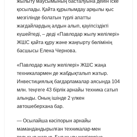
жылыту маусымының басталуына дейін іске
қосылады. Қайта құрылымдау арқылы қыс
мезгілінде болатын түрлі апатты
жағдайлардың алдын алып, қауіпсіздікті
күшейтеді, – деді «Павлодар жылу желілері»
ЖШС қайта құру және жаңғырту бөлімінің
басшысы Елена Чернова.
«Павлодар жылу желілері» ЖШС жаңа
техникалармен де жабдықталып жатыр.
Инвестициялық бағдарламалар аясында 104
млн. теңгеге 43 бірлік арнайы техника сатып
алынды. Оның ішінде 2 үлкен
автошеберхана бар.
— Осылайша кәсіпорын арнайы
мамандандырылған техникалар-мен