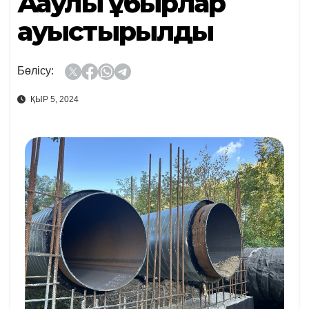
Ақаулы құбырлар
ауыстырылды
Бөлісу:
ҚЫР 5, 2024