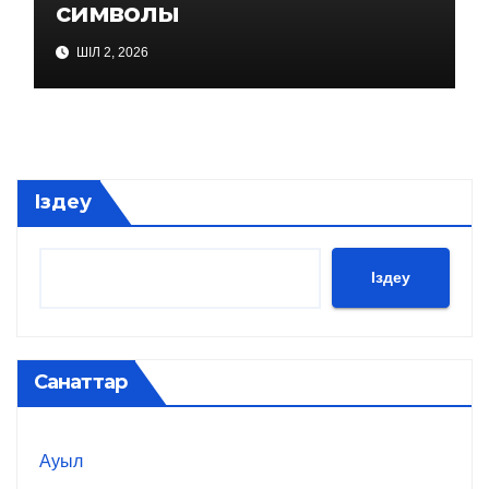
символы
ШІЛ 2, 2026
Іздеу
Іздеу
Санаттар
Ауыл