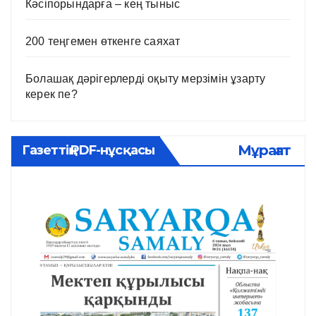
Кәсіпорындарға – кең тыныс
200 теңгемен өткенге саяхат
Болашақ дәрігерлерді оқыту мерзімін ұзарту
керек пе?
Мұрағат
Газеттің PDF-нұсқасы