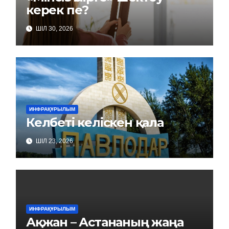
керек пе?
ШІЛ 30, 2026
ИНФРАҚҰРЫЛЫМ
Келбеті келіскен қала
ШІЛ 23, 2026
ИНФРАҚҰРЫЛЫМ
Ақжан – Астананың жаңа