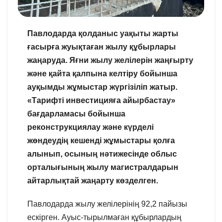
Павлодарда қолданыс уақыты жарты
ғасырға жуықтаған жылу құбырлары
жаңаруда. Яғни жылу желілерін жаңғырту
және қайта қалпына келтіру бойынша
ауқымды жұмыстар жүргізіліп жатыр.
«Тарифті инвестицияға айырбастау»
бағдарламасы бойынша
реконструкциялау және күрделі
жөндеудің кешенді жұмыстары қолға
алынып, осының нәтижесінде облыс
орталығының жылу магистралдарын
айтарлықтай жаңарту көзделген.
Павлодарда жылу желілерінің 92,2 пайызы
ескірген. Ауыс-тырылмаған құбырлардың