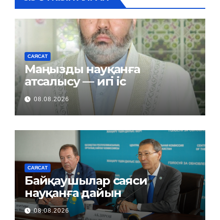
САЯСАТ
Маңызды науқанға
атсалысу — игі іс
08.08.2026
САЯСАТ
Байқаушылар саяси
науқанға дайын
08.08.2026