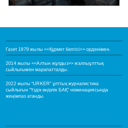
Газет 1979 жылы <<Құрмет белгісі>> орденімен.
2014 жылы <<Алтын жұлдыз>> жалпыұлттық
сыйлығымен марапатталды.
2022 жылы “URKER” ұлттық журналистика
сыйлығын “Үздік өңірлік БАҚ” номинациясында
жеңімпаз атанды.