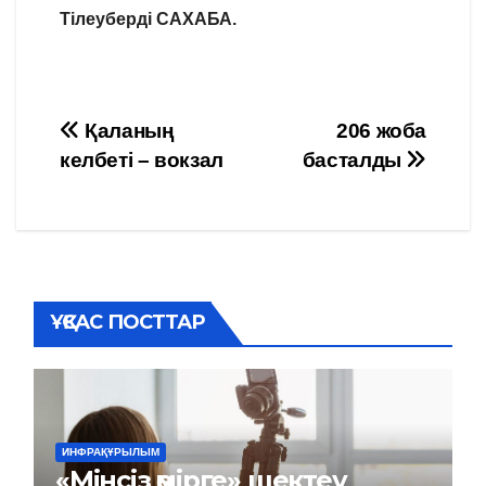
Тілеуберді САХАБА.
Навигация
Қаланың
206 жоба
келбеті – вокзал
басталды
по
записям
ҰҚСАС ПОСТТАР
ИНФРАҚҰРЫЛЫМ
«Мінсіз өмірге» шектеу