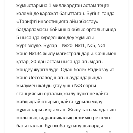
жұмыстарына 1 миллиардтан астам теңге
көлемінде қаражат бағыттаған. Бүгінгі таңда
«Тарифті инвестицияға айырбастау»
бағдарламасы бойынша облыс орталығында
5 нысанда күрделі жөндеу жұмысы
жүргізілуде. Бұлар – №20, №11, №5, №4
және №134 жылу магистральдары. Сонымен
қатар, 20-дан астам нысанда ағымдағы
жөндеу жүргізілуде. Одан бөлек Радиозауыт
және Лесозавод шағын аудандарында
жылумен жабдықтау үшін №3 сорғы
станциясын орталық жылу пунктіне қайта
жабдықтай отырып, қайта құрылымдау
жұмыстары аяқталған. Жылу тасымалдағыш
жолының гидравликалық режимін реттеуге
бағытталған бұл жоба тұтынушыларды