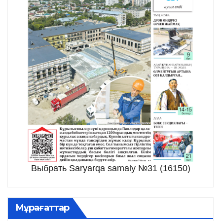
Выбрать Saryarqa samaly №31 (16150)
Мұрағаттар