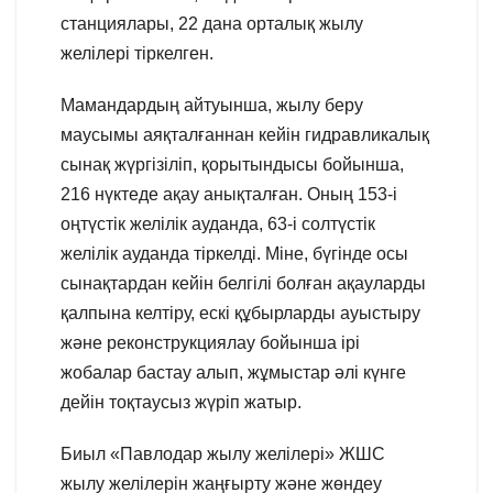
станциялары, 22 дана орталық жылу
желілері тіркелген.
Мамандардың айтуынша, жылу беру
маусымы аяқталғаннан кейін гидравликалық
сынақ жүргізіліп, қорытындысы бойынша,
216 нүктеде ақау анықталған. Оның 153-і
оңтүстік желілік ауданда, 63-і солтүстік
желілік ауданда тіркелді. Міне, бүгінде осы
сынақтардан кейін белгілі болған ақауларды
қалпына келтіру, ескі құбырларды ауыстыру
және реконструкциялау бойынша ірі
жобалар бастау алып, жұмыстар әлі күнге
дейін тоқтаусыз жүріп жатыр.
Биыл «Павлодар жылу желілері» ЖШС
жылу желілерін жаңғырту және жөндеу