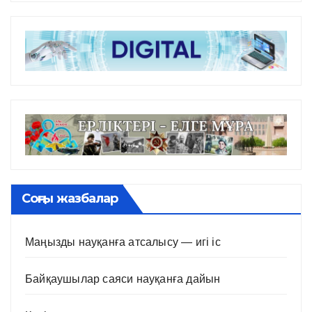
Соңғы жазбалар
Маңызды науқанға атсалысу — игі іс
Байқаушылар саяси науқанға дайын