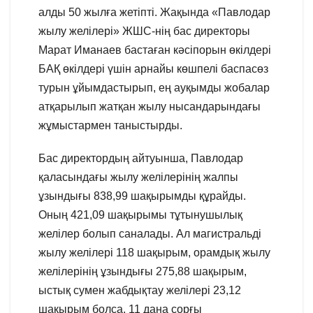
алды 50 жылға жетіпті. Жақында «Павлодар
жылу желілері» ЖШС-нің бас директоры
Марат Иманаев бастаған кәсіпорын өкілдері
БАҚ өкілдері үшін арнайы көшпелі баспасөз
турын ұйымдастырып, ең ауқымды жобалар
атқарылып жатқан жылу нысандарындағы
жұмыстармен таныстырды.
Бас директордың айтуынша, Павлодар
қаласындағы жылу желілерінің жалпы
ұзындығы 838,99 шақырымды құрайды.
Оның 421,09 шақырымы тұтынушылық
желілер болып саналады. Ал магистральді
жылу желілері 118 шақырым, орамдық жылу
желілерінің ұзындығы 275,88 шақырым,
ыстық сумен жабдықтау желілері 23,12
шақырым болса, 11 дана сорғы