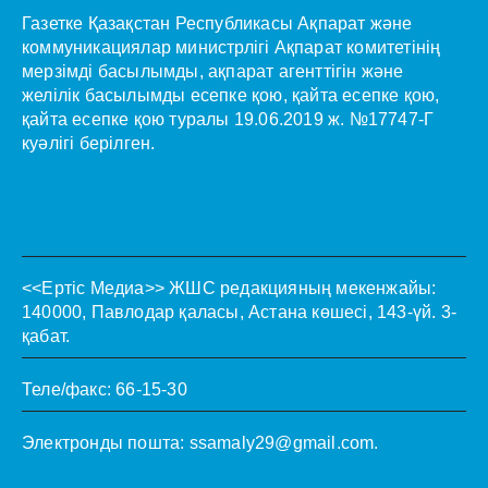
Газетке Қазақстан Республикасы Ақпарат және
коммуникациялар министрлігі Ақпарат комитетінің
мерзімді басылымды, ақпарат агенттігін және
желілік басылымды есепке қою, қайта есепке қою,
қайта есепке қою туралы 19.06.2019 ж. №17747-Г
куәлігі берілген.
<<Ертіс Медиа>>
ЖШС редакцияның мекенжайы:
140000, Павлодар қаласы, Астана көшесі, 143-үй. 3-
қабат.
Теле/факс: 66-15-30
Электронды пошта:
ssamaly29@gmail.com
.