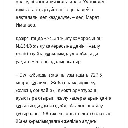
өндіруші компания қолға алды. Учаскедегі
жұмыстар қыркүйектің соңына дейін
аяқталады деп көзделуде, – деді Марат
Иманаев.
Қазіргі таңда «№134 жылу камерасынан
№134/8 жылу камерасына дейінгі жылу
желісін қайта құрылымдау» жобасы да
уақытымен орындалып жатыр.
– Бұл құбырдың жалпы ұзын-дығы 727,5
метрді құрайды. Жоба орамдық жылу
желісін, сондай-ақ, ілмекті арматураны
ауыстыра отырып, жылу камераларын қайта
құрылымдауды көздейді. Аталмыш жылу
құбырлары 1985 жылы орнатылған болатын.
Жаңа құрылымдалған желілер алдағы