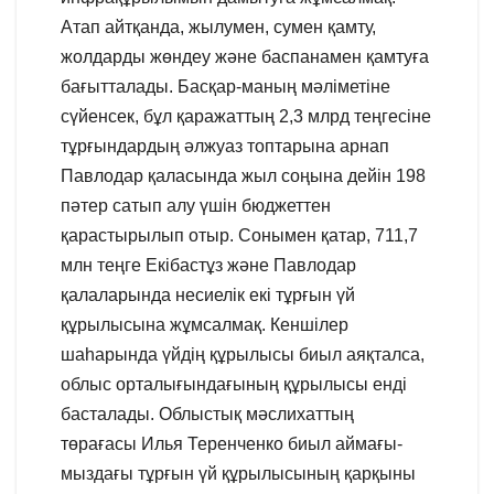
Атап айтқанда, жылумен, сумен қамту,
жолдарды жөндеу және баспанамен қамтуға
бағытталады. Басқар-маның мәліметіне
сүйенсек, бұл қаражаттың 2,3 млрд теңгесіне
тұрғындардың әлжуаз топтарына арнап
Павлодар қаласында жыл соңына дейін 198
пәтер сатып алу үшін бюджеттен
қарастырылып отыр. Сонымен қатар, 711,7
млн теңге Екібастұз және Павлодар
қалаларында несиелік екі тұрғын үй
құрылысына жұмсалмақ. Кеншілер
шаһарында үйдің құрылысы биыл аяқталса,
облыс орталығындағының құрылысы енді
басталады. Облыстық мәслихаттың
төрағасы Илья Теренченко биыл аймағы-
мыздағы тұрғын үй құрылысының қарқыны