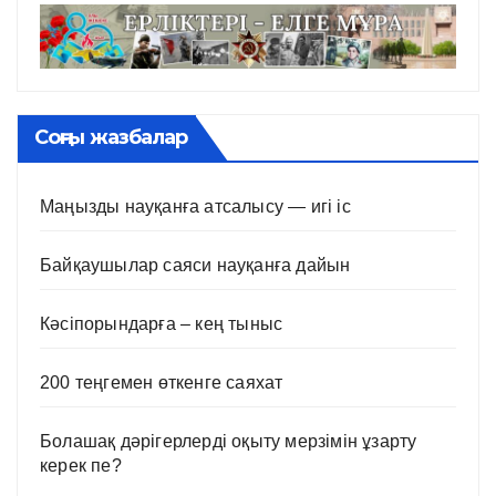
Соңғы жазбалар
Маңызды науқанға атсалысу — игі іс
Байқаушылар саяси науқанға дайын
Кәсіпорындарға – кең тыныс
200 теңгемен өткенге саяхат
Болашақ дәрігерлерді оқыту мерзімін ұзарту
керек пе?