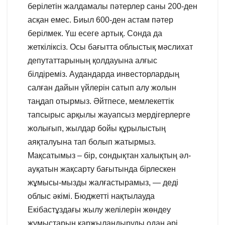
берілетін жалдамалы пәтерлер саны 200-ден
асқан емес. Биыл 600-ден астам пәтер
берілмек. Үш есеге артық. Сонда да
жеткіліксіз. Осы бағытта облыстық мәслихат
депутаттарының қолдауына алғыс
білдіреміз. Аудандарда инвесторлардың
салған дайын үйлерін сатып алу жолын
таңдап отырмыз. Әйтпесе, мемлекеттік
тапсырыс арқылы жауапсыз мердігерлерге
жолығып, жылдар бойы құрылыстың
аяқталуына тап болып жатырмыз.
Мақсатымыз – бір, сондықтан халықтың әл-
ауқатын жақсарту бағытында бірлескен
жұмысы-мызды жалғастырамыз, — деді
облыс әкімі. Бюджетті нақтылауда
Екібастұздағы жылу желілерін жөндеу
жұмыстарын қаржыландыруды одан әрі