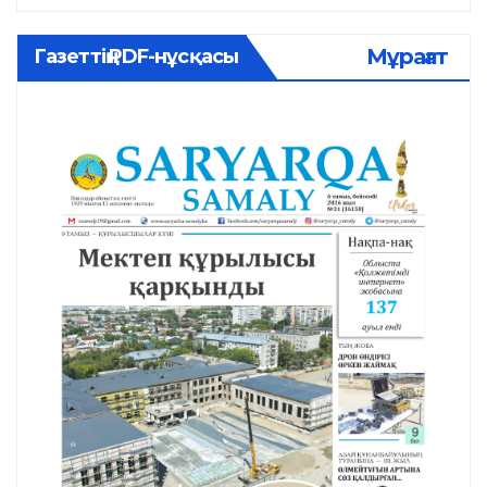
Мұрағат
Газеттің PDF-нұсқасы