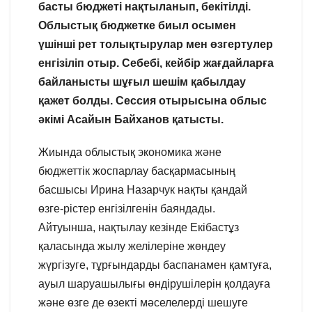
басты бюджеті нақтыланып, бекітілді.
Облыстық бюджетке биыл осымен
үшінші рет толықтырулар мен өзгертулер
енгізіліп отыр. Себебі, кейбір жағдайларға
байланысты шұғыл шешім қабылдау
қажет болды. Сессия отырысына облыс
әкімі Асайын Байханов қатысты.
Жиында облыстық экономика және
бюджеттік жоспарлау басқармасының
басшысы Ирина Назарчук нақты қандай
өзге-рістер енгізілгенін баяндады.
Айтуынша, нақтылау кезінде Екібастұз
қаласында жылу желілеріне жөндеу
жүргізуге, тұрғындарды баспанамен қамтуға,
ауыл шаруашылығы өндірушілерін қолдауға
және өзге де өзекті мәселелерді шешуге