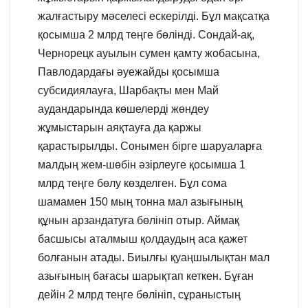
жалғастыру мәселесі ескерілді. Бұл мақсатқа
қосымша 2 млрд теңге бөлінді. Сондай-ақ,
Чернорецк ауылын сумен қамту жобасына,
Павлодардағы әуежайды қосымша
субсидиялауға, Шарбақты мен Май
аудандарында көшелерді жөндеу
жұмыстарын аяқтауға да қаржы
қарастырылды. Сонымен бірге шаруаларға
малдың жем-шөбін әзірлеуге қосымша 1
млрд теңге бөлу көзделген. Бұл сома
шамамен 150 мың тонна мал азығының
құнын арзандатуға бөлініп отыр. Аймақ
басшысы аталмыш қолдаудың аса қажет
болғанын атады. Биылғы қуаңшылықтан мал
азығының бағасы шарықтап кеткен. Бұған
дейін 2 млрд теңге бөлініп, сұраныстың