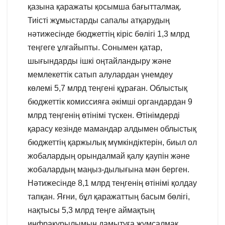
қазына қаражаты қосымша бағытталмақ.
Тиісті жұмыстарды сапалы атқарудың
нәтижесінде бюджеттің кіріс бөлігі 1,3 млрд
теңгеге ұлғайыпты. Сонымен қатар,
шығындарды ішкі оңтайландыру және
мемлекеттік сатып алулардан үнемдеу
көлемі 5,7 млрд теңгені құраған. Облыстық
бюджеттік комиссияға әкімші органдардан 9
млрд теңгенің өтінімі түскен. Өтінімдерді
қарасу кезінде мамандар алдымен облыстық
бюджеттің қаржылық мүмкіндіктерін, биыл ол
жобалардың орындалмай қалу қаупін және
жобалардың маңыз-дылығына мән берген.
Нәтижесінде 8,1 млрд теңгенің өтінімі қолдау
тапқан. Яғни, бұл қаражаттың басым бөлігі,
нақтысы 5,3 млрд теңге аймақтың
инфрақұрылымын дамытуға жұмсалмақ.