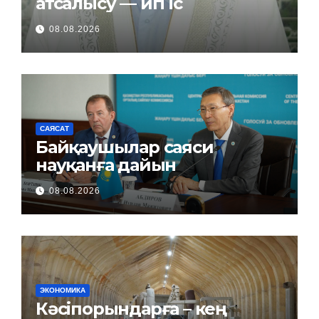
атсалысу — игі іс
08.08.2026
САЯСАТ
Байқаушылар саяси
науқанға дайын
08.08.2026
ЭКОНОМИКА
Кәсіпорындарға – кең