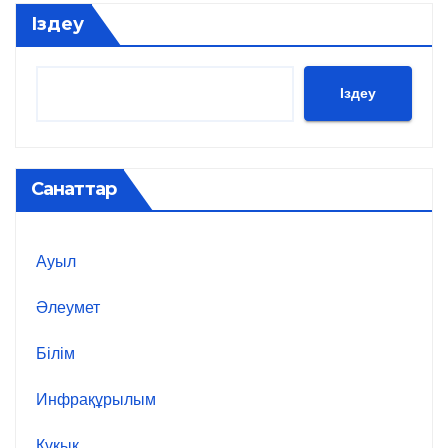
Іздеу
Іздеу
Санаттар
Ауыл
Әлеумет
Білім
Инфрақұрылым
Құқық