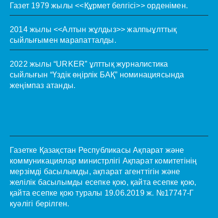
Газет 1979 жылы <<Құрмет белгісі>> орденімен.
2014 жылы <<Алтын жұлдыз>> жалпыұлттық
сыйлығымен марапатталды.
2022 жылы “URKER” ұлттық журналистика
сыйлығын “Үздік өңірлік БАҚ” номинациясында
жеңімпаз атанды.
Газетке Қазақстан Республикасы Ақпарат және
коммуникациялар министрлігі Ақпарат комитетінің
мерзімді басылымды, ақпарат агенттігін және
желілік басылымды есепке қою, қайта есепке қою,
қайта есепке қою туралы 19.06.2019 ж. №17747-Г
куәлігі берілген.