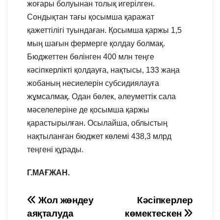
жоғары болуынан толық игерілген.
Сондықтан тағы қосымша қаражат
қажеттілігі туындаған. Қосымша қаржы 1,5
мың шағын фермерге қолдау болмақ.
Бюджеттен бөлінген 400 млн теңге
кәсіпкерлікті қолдауға, нақтысы, 133 жаңа
жобаның несиелерін субсидиялауға
жұмсалмақ. Одан бөлек, әлеуметтік сала
мәселелеріне де қосымша қаржы
қарастырылған. Осылайша, облыстың
нақтыланған бюджет көлемі 438,3 млрд
теңгені құрады.
Г.МАҒЖАН.
Навигация
Жол жөндеу
Кәсіпкерлер
аяқталуда
көмектескен