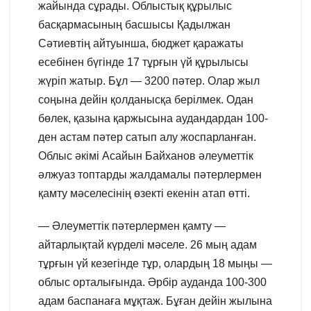
жайында сұрады. Облыстық құрылыс
басқармасының басшысы Қадылжан
Сәтиевтің айтуынша, бюджет қаражаты
есебінен бүгінде 17 тұрғын үй құрылысы
жүріп жатыр. Бұл — 3200 пәтер. Олар жыл
соңына дейін қолданысқа берілмек. Одан
бөлек, қазына қаржысына аудандардан 100-
ден астам пәтер сатып алу жоспарланған.
Облыс әкімі Асайын Байханов әлеуметтік
әлжуаз топтарды жалдамалы пәтерлермен
қамту мәселесінің өзекті екенін атап өтті.
— Әлеуметтік пәтерлермен қамту —
айтарлықтай күрделі мәселе. 26 мың адам
тұрғын үй кезегінде тұр, олардың 18 мыңы —
облыс орталығында. Әрбір ауданда 100-300
адам баспанаға мұқтаж. Бұған дейін жылына