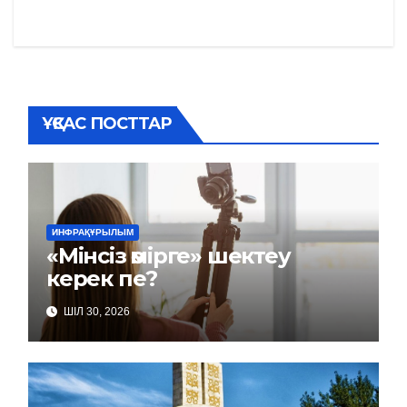
по
записям
ҰҚСАС ПОСТТАР
ИНФРАҚҰРЫЛЫМ
«Мінсіз өмірге» шектеу
керек пе?
ШІЛ 30, 2026