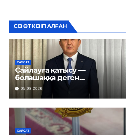
СІЗ ӨТКІЗІП АЛҒАН
САЯСАТ
Сайлауға қатысу —
болашаққа деген
жауапкершілік
05.08.2026
САЯСАТ