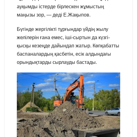
ауқымды істерде бірлескен жұмыстың
маңызы зор, — деді Е.Жақыпов.
Бүгінде жергілікті тұрғындар үйдің жылу
желілерін ғана емес, іші-сыртын да күзгі-
қысқы кезеңде дайындап жатыр. Көпқабатты
баспаналардың қасбетін, есік алдындағы
орындықтарды сырлауды бастады.