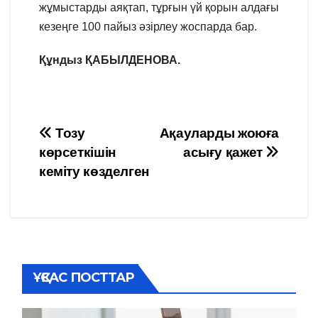
жұмыстарды аяқтап, тұрғын үй қорын алдағы
кезеңге 100 пайыз әзірлеу жоспарда бар.
Құндыз ҚАБЫЛДЕНОВА.
Навигация
Тозу
Ақауларды жоюға
көрсеткішін
асығу қажет
по
кеміту көзделген
записям
ҰҚСАС ПОСТТАР