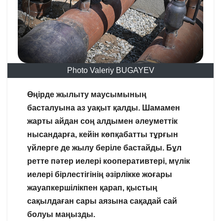
Photo Valeriy BUGAYEV
Өңірде жылыту маусымының
басталуына аз уақыт қалды. Шамамен
жарты айдан соң алдымен әлеуметтік
нысандарға, кейін көпқабатты тұрғын
үйлерге де жылу беріле бастайды. Бұл
ретте пәтер иелері кооперативтері, мүлік
иелері бірлестігінің әзірлікке жоғары
жауапкершілікпен қарап, қыстың
сақылдаған сары аязына сақадай сай
болуы маңызды.