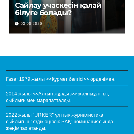
Сайлау учаскесін қалай
білуге болады?
03.08.2026
Газет 1979 жылы <<Құрмет белгісі>> орденімен.
2014 жылы <<Алтын жұлдыз>> жалпыұлттық
сыйлығымен марапатталды.
2022 жылы “URKER” ұлттық журналистика
сыйлығын “Үздік өңірлік БАҚ” номинациясында
жеңімпаз атанды.