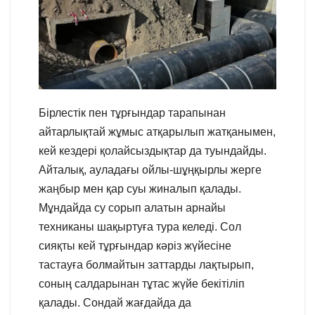
Бірлестік пен тұрғындар тарапынан
айтарлықтай жұмыс атқарылып жатқанымен,
кей кездері қолайсыздықтар да туындайды.
Айталық, ауладағы ойлы-шұңқырлы жерге
жаңбыр мен қар суы жиналып қалады.
Мұндайда су сорып алатын арнайы
техниканы шақыртуға тура келеді. Сол
сияқты кей тұрғындар кәріз жүйесіне
тастауға болмайтын заттарды лақтырып,
соның салдарынан тұтас жүйе бекітіліп
қалады. Сондай жағдайда да