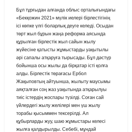
Бұл тұрғыдан алғанда облыс орталығындағы
«Бекқожин 2021» мүлік иелері бірлестігінің
ісі көпке үлгі боларлық деуге келеді. Осыдан
төрт жыл бұрын жаңа реформа аясында
құрылған бірлестік жыл сайын жылу
жүйесіне қатысты жұмыстарды уақытылы
әрі сапалы атқаруға тырысады. Бұл дәстүр
бойынша осы жылы да бірқатар істі қолға
алды. Бірлестік төрағасы Ербол
Жақыповтың айтуынша, жылыту маусымы
аяқталған соң жаз уақытында атқарылуы
тиіс істердің жоспары түзілді. Соған сай
үйлердегі жылу желілері мен үш жылу
торабы қысыммен тексерілді. Ал
құбырларды жуу, шаю жұмыстары келесі
жылға қалдырылды. Себебі, мұндай