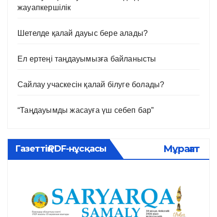
жауапкершілік
Шетелде қалай дауыс бере алады?
Ел ертеңі таңдауымызға байланысты
Сайлау учаскесін қалай білуге болады?
“Таңдауымды жасауға үш себеп бар”
Мұрағат
Газеттің PDF-нұсқасы