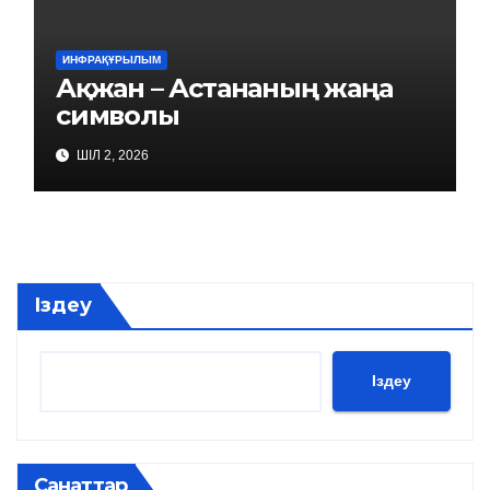
ИНФРАҚҰРЫЛЫМ
Ақжан – Астананың жаңа
символы
ШІЛ 2, 2026
Іздеу
Іздеу
Санаттар