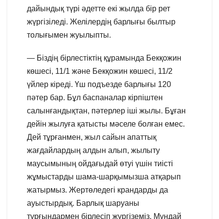
дайындық түрі әдетте екі жылда бір рет
жүргізіледі. Желілердің барлығы былтыр
толығымен жуылыпты.
— Біздің бірлестіктің құрамында Бекқожин
көшесі, 11/1 және Бекқожин көшесі, 11/2
үйлер кіреді. Үш подъезде барлығы 120
пәтер бар. Бұл баспаналар кірпіштен
салынғандықтан, пәтерлер іші жылы. Бұған
дейін жылуға қатысты мәселе болған емес.
Дей тұрғанмен, жыл сайын апаттық
жағдайлардың алдын алып, жылыту
маусымының ойдағыдай өтуі үшін тиісті
жұмыстарды шама-шарқымызша атқарып
жатырмыз. Жертөледегі крандарды да
ауыстырдық. Барлық шаруаны
тұрғындармен бірлесіп жүргіземіз. Мұндай