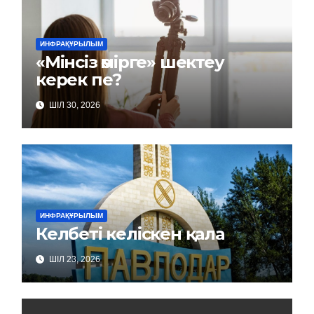
ИНФРАҚҰРЫЛЫМ
«Мінсіз өмірге» шектеу
керек пе?
ШІЛ 30, 2026
ИНФРАҚҰРЫЛЫМ
Келбеті келіскен қала
ШІЛ 23, 2026