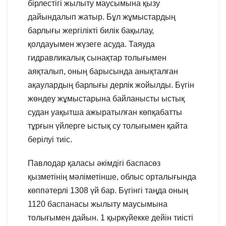
бірлестігі жылыту маусымына қызу
дайындалып жатыр. Бұл жұмыстардың
барлығы жергілікті билік бақылау,
қолдауымен жүзеге асуда. Таяуда
гидравликалық сынақтар толығымен
аяқталып, оның барысында анықталған
ақаулардың барлығы дерлік жойылды. Бүгін
жөндеу жұмыстарына байланысты ыстық
судан уақытша ажыратылған көпқабатты
тұрғын үйлерге ыстық су толығымен қайта
берілуі тиіс.
Павлодар қаласы әкімдігі баспасөз
қызметінің мәліметінше, облыс орталығында
көппәтерлі 1308 үй бар. Бүгінгі таңда оның
1120 баспанасы жылыту маусымына
толығымен дайын. 1 қыркүйекке дейін тиісті