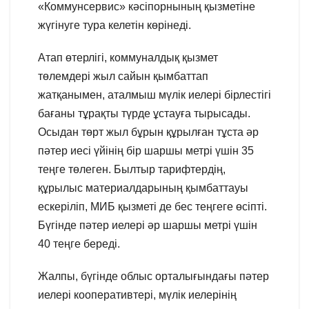
«Коммунсервис» кәсіпорнының қызметіне
жүгінуге тура келетін көрінеді.
Атап өтерлігі, коммуналдық қызмет
төлемдері жыл сайын қымбаттап
жатқанымен, аталмыш мүлік иелері бірлестігі
бағаны тұрақты түрде ұстауға тырысады.
Осыдан төрт жыл бұрын құрылған тұста әр
пәтер иесі үйінің бір шаршы метрі үшін 35
теңге төлеген. Былтыр тарифтердің,
құрылыс материалдарының қымбаттауы
ескеріліп, МИБ қызметі де бес теңгеге өсіпті.
Бүгінде пәтер иелері әр шаршы метрі үшін
40 теңге береді.
Жалпы, бүгінде облыс орталығындағы пәтер
иелері кооперативтері, мүлік иелерінің