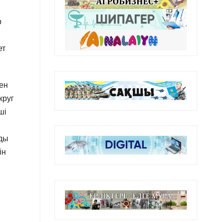
р
ет
ен
круг
ші
нды
ін