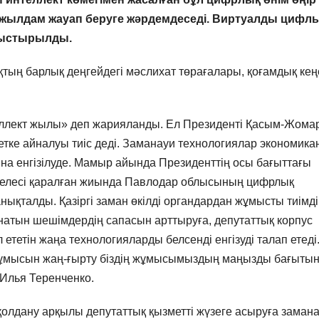
 жылдам жауап беруге жәрдемдеседі. Виртуалды цифл
ныстырылды.
тың барлық деңгейдегі мәслихат төрағалары, қоғамдық кең
ллект жылы» деп жарияланды. Ел Президенті Қасым-Жома
тке айналуы тиіс деді. Заманауи технологиялар экономик
на енгізілуде. Мамыр айында Президенттің осы бағыттағы
елесі қаралған жиында Павлодар облысының цифрлық
нықталды. Қазіргі заман өкілді органдардан жұмысты тиімді
натын шешімдердің сапасын арттыруға, депутаттық корпус
 ететін жаңа технологияларды белсенді енгізуді талап етеді
 жұмысын жаң-ғырту біздің жұмысымыздың маңызды бағыты
 Илья Теренченко.
олдану арқылы депутаттық қызметті жүзеге асыруға заман