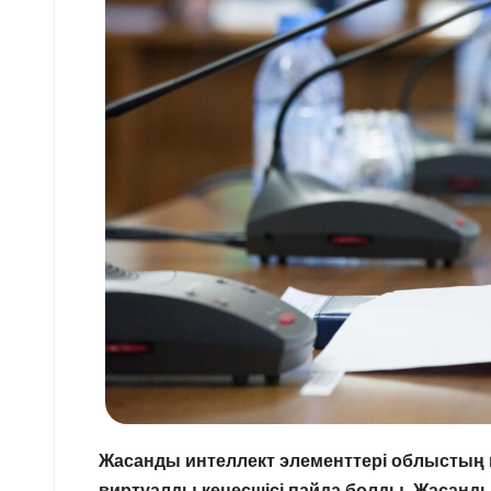
Жасанды интеллект элементтері облыстың 
виртуалды кеңесшісі пайда болды. Жасанды