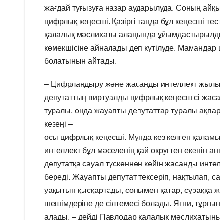
жағдай туғызуға назар аударылуда. Соның айқ
цифрлық кеңесші. Қазіргі таңда бұл кеңесші т
қалалық мәслихаты алаңында ұйымдастырылды.
көмекшісіне айналады деп күтілуде. Мамандар 
болатынын айтады.
– Цифрландыру және жасанды интеллект жылы
депутаттың виртуалды цифрлық кеңесшісі жасалы
туралы, онда жауапты депутаттар туралы ақпара
кезеңі –
осы цифрлық кеңесші. Мұнда кез келген қала
интеллект бұл мәселенің қай округтен екенін а
депутатқа сауал түскеннен кейін жасанды инте
береді. Жауапты депутат тексеріп, нақтылап, с
уақытын қысқартады, сонымен қатар, сұраққа ж
шешімдеріне де сілтемесі болады. Яғни, тұрғын
алады, – дейді Павлодар қалалық мәслихатын