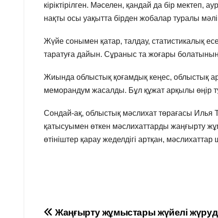
кіріктірілген. Мәселен, қандай да бір мектеп, 
нақты осы уақытта бірден жобалар туралы мәлі
Жүйе сонымен қатар, талдау, статистикалық ес
таратуға дайын. Сұраныс та жоғары болатынына с
Жиында облыстық қоғамдық кеңес, облыстық а
меморандум жасалды. Бұл құжат арқылы өңір тұ
Сондай-ақ, облыстық мәслихат төрағасы Илья 
қатысуымен өткен мәслихаттарды жаңғырту жұм
өтініштер қарау жеделдігі артқан, мәслихаттар
Навигация
Жаңғырту жұмыстары жүйелі жүруд