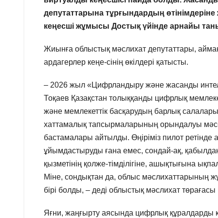
депутаттарына тұрғындардың өтінімдеріне
кеңесші жұмысы Достық үйінде арнайы та
Жиынға облыстық мәслихат депутаттары, аймақ
ардагерлер кеңе-сінің өкілдері қатысты.
– 2026 жыл «Цифрландыру және жасанды инте
Тоқаев Қазақстан толыққанды цифрлық мемлеке
және мемлекеттік басқарудың барлық салалары
хаттамалық тапсырмаларының орындалуы мәс
бастамалары айтылды. Өңіріміз пилот ретінде а
ұйымдастыруды ғана емес, сондай-ақ, қабылда
қызметінің қолже-тімділігіне, ашықтығына ықпал
Міне, сондықтан да, облыс мәслихаттарының
бірі болды, – деді облыстық мәслихат төрағасы
Яғни, жаңғырту аясында цифрлық құралдарды қ