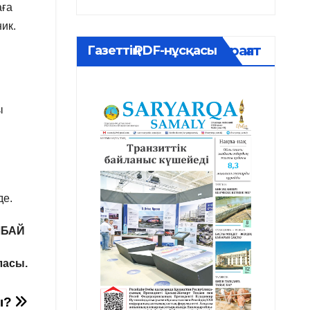
аға
ик.
Мұрағат
Газеттің PDF-нұсқасы
ы
де.
ЛБАЙ
ласы.
ы?