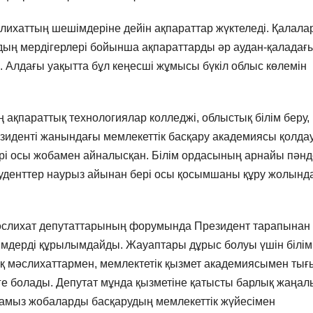
лихаттың шешімдеріне дейін ақпараттар жүктеледі. Қалала
дың мердігерлері бойынша ақпараттарды әр аудан-қаладағ
і. Алдағы уақытта бұл кеңесші жұмысы бүкіл облыс көлемін
ақпараттық технологиялар колледжі, облыстық білім беру,
зиденті жанындағы мемлекеттік басқару академиясы қолда
тері осы жобамен айналысқан. Білім ордасының арнайы пән
уденттер наурыз айынан бері осы қосымшаны құру жолынд
 мәслихат депутаттарының форумында Президент тарапынан
німдерді құрылымдайды. Жауаптары дұрыс болуы үшін білім
ық мәслихаттармен, мемлектетік қызмет академиясымен тығ
ге болады. Депутат мұнда қызметіне қатысты барлық жаңал
амыз жобаларды басқарудың мемлекеттік жүйесімен