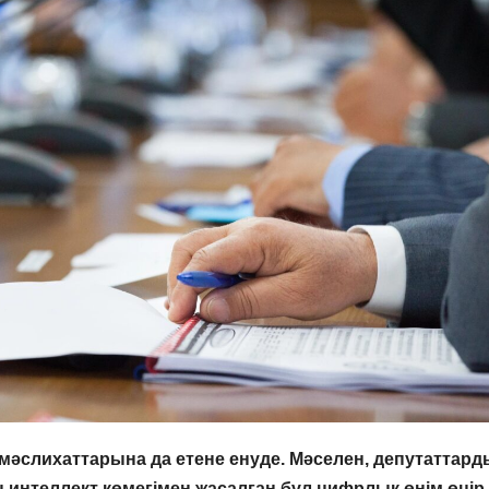
мәслихаттарына да етене енуде. Мәселен, депутаттар
 интеллект көмегімен жасалған бұл цифрлық өнім өңір