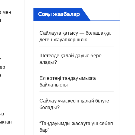
р мен
Соңғы жазбалар
ы
Сайлауға қатысу — болашаққа
деген жауапкершілік
Шетелде қалай дауыс бере
у
алады?
дер
а
Ел ертеңі таңдауымызға
байланысты
Сайлау учаскесін қалай білуге
болады?
ыз
ықтан
“Таңдауымды жасауға үш себеп
бар”