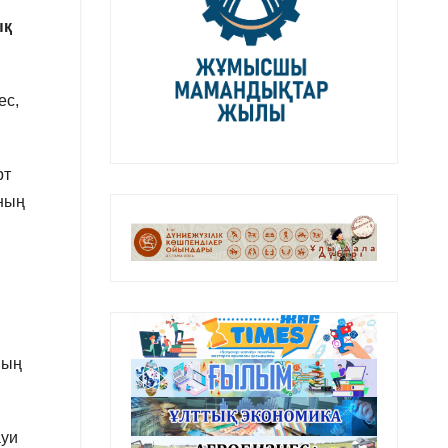
ық
ес,
рт
аның
.
ның
ауи