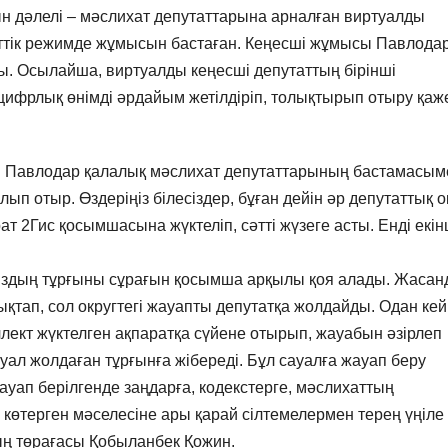
ын дәлелі – мәслихат депутаттарына арналған виртуалды
есттік режимде жұмысын бастаған. Кеңесші жұмысы Павлода
 Осылайша, виртуалды кеңесші депутаттың бірінші
цифрлық өнімді әрдайым жетілдіріп, толықтырып отыру қаж
 Павлодар қалалық мәслихат депутаттарының бастамасым
п отыр. Өздеріңіз білесіздер, бұған дейін әр депутаттық о
т 2Гис қосымшасына жүктеліп, сәтті жүзеге асты. Енді екін
мыздың тұрғыны сұрағын қосымша арқылы қоя алады. Жаса
нықтап, сол округтегі жауапты депутатқа жолдайды. Одан кей
ллект жүктелген ақпаратқа сүйене отырып, жауабын әзірлеп
ауал жолдаған тұрғынға жібереді. Бұл сауалға жауап беру
ауап берілгенде заңдарға, кодекстерге, мәслихаттың
 көтерген мәселесіне ары қарай сілтемелермен терең үңіле
ың төрағасы Қобыланбек Қожин.