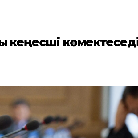
ық кеңесші көмектесед