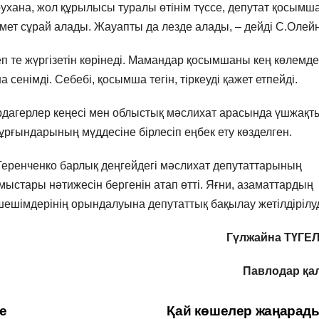
аурухана, жол құрылысы туралы өтінім түссе, депутат қосымш
мет сұрай алады. Жауапты да лезде алады, – дейді С.Олейн
еп те жүргізетін көрінеді. Мамандар қосымшаны кең көлемде
енімді. Себебі, қосымша тегін, тіркеуді қажет етпейді.
рдагерлер кеңесі мен облыстық мәслихат арасында үшжақт
рғындарының мүддесіне бірлесіп еңбек ету көзделген.
Теренченко барлық деңгейдегі мәслихат депутаттарының
ыстары нәтижесін бергенін атап өтті. Яғни, азаматтардың
 шешімдерінің орындалуына депутаттық бақылау жетілдірілу
Гүлжайна ТҮГЕ
Павлодар қа
е
Қай көшелер жаңарад