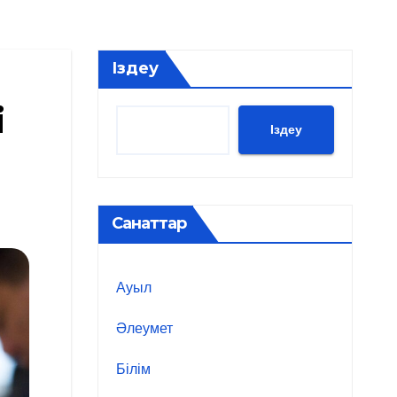
Іздеу
і
Іздеу
Санаттар
Ауыл
Әлеумет
Білім