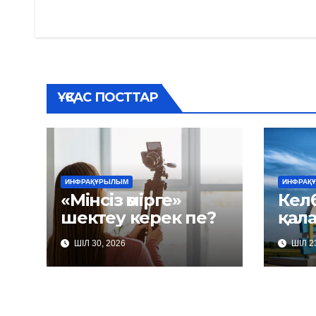
по
записям
ҰҚСАС ПОСТТАР
ИНФРАҚҰРЫЛЫМ
ИНФРАҚ
«Мінсіз өмірге»
Келб
шектеу керек пе?
қал
ШІЛ 30, 2026
ШІЛ 23