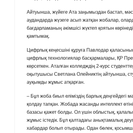
Айтуынша, жүйеге Ата заңымыздан бастап, мәс
аудандарда жүзеге асып жатқан жобалар, олар
бағдарламаның әкімшісі жүктеп қоятын көрінед
қамтымақ.
Цифрлық кеңесшіні құруға Павлодар қаласының 
цифрлық технологиялар басқармалары, ҚР Пре
көрсеткен. Аталған колледждің 2-курс студент
оқытушысы Светлана Олейниктің айтуынша, ст
ауқымды жұмыс атқарған.
– Бұл жоба биыл еліміздің барлық деңгейдегі
қолдау тапқан. Жобада жасанды интеллект өті
базасы қажет болды. Ол үшін облыстық, қалал
жұмыс істедік. Бұл қалтадағы анықтамалық деу
хабардар болып отырады. Одан бөлек, қосымш