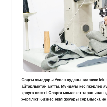
Соңғы жылдары Успен ауданында жеке ісін б
айтарлықтай артты. Мұндағы кәсіпкерлер а
қосуға ниетті. Оларға мемлекет тарапынан қ
жергілікті бизнес өкілі жоғары сұранысқа ие