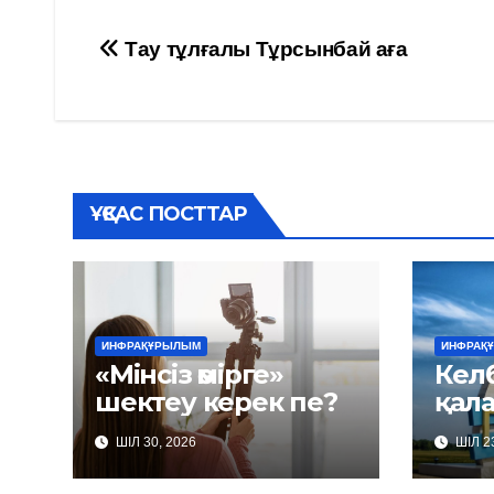
Навигация
Тау тұлғалы Тұрсынбай аға
по
записям
ҰҚСАС ПОСТТАР
ИНФРАҚҰРЫЛЫМ
ИНФРАҚ
«Мінсіз өмірге»
Келб
шектеу керек пе?
қал
ШІЛ 30, 2026
ШІЛ 23