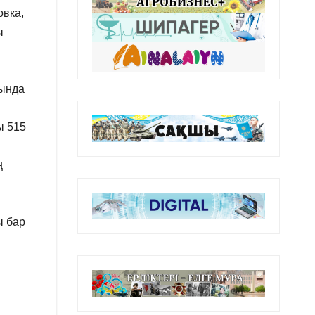
овка,
ы
рында
ы 515
ң
ы бар