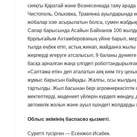
сияқты Қаратай және Вознесенкада таяу арада 
Чистополь, Ольховка, Травянка ауылдарында к
жобалар іске асырылатын болса, сумен жабдықта
Сапар барысында Асайын Байханов 100 жылды
Қорлығайым Ахтамберованың үйіне барып, мер
тылда еңбек етіп, астық жинап, майданға жылы 
жерлерді игеруге атсалысып, 9 баланы дүниег
басқа арналған жаңа үлгідегі роботтандырыл
«Саптама етік» деп аталатын аяқ киім тігу це
жұмыс барысын байқады. Жалпы, осы жылдың 9 
тартылды. Жыл басынан бері агроөнеркәсіптік 
мектептерді, мәдениет үйлерін күрделі жөндеу
автокөлік жолын және ауыл ішіндегі жолдарды
Облыс әкімінің баспасөз қызметі.
Суретті түсірген — Есенжол Исабек.