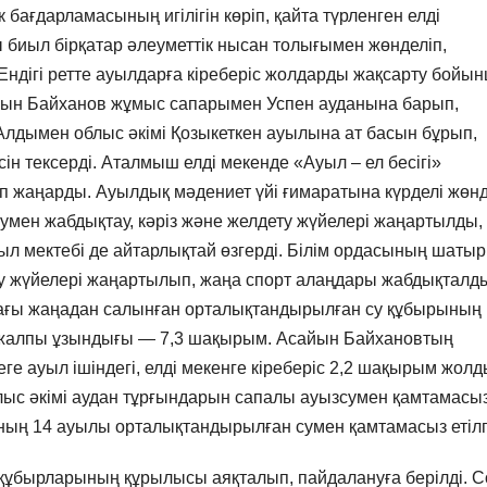
 бағдарламасының игілігін көріп, қайта түрленген елді
ы биыл бірқатар әлеуметтік нысан толығымен жөнделіп,
ндігі ретте ауылдарға кіреберіс жолдарды жақсарту бойы
йын Байханов жұмыс сапарымен Успен ауданына барып,
Алдымен облыс әкімі Қозыкеткен ауылына ат басын бұрып,
 тексерді. Аталмыш елді мекенде «Ауыл – ел бесігі»
п жаңарды. Ауылдық мәдениет үйі ғимаратына күрделі жөн
е сумен жабдықтау, кәріз және желдету жүйелері жаңартылды,
ыл мектебі де айтарлықтай өзгерді. Білім ордасының шаты
у жүйелері жаңартылып, жаңа спорт алаңдары жабдықталд
ағы жаңадан салынған орталықтандырылған су құбырының
ң жалпы ұзындығы — 7,3 шақырым. Асайын Байхановтың
е ауыл ішіндегі, елді мекенге кіреберіс 2,2 шақырым жолд
лыс әкімі аудан тұрғындарын сапалы ауызсумен қамтамасы
анның 14 ауылы орталықтандырылған сумен қамтамасыз етілг
ұбырларының құрылысы аяқталып, пайдалануға берілді. С