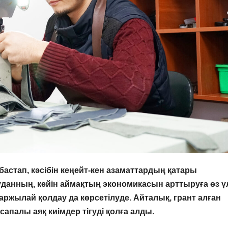
астап, кәсібін кеңейт-кен азаматтардың қатары
уданның, кейін аймақтың экономикасын арттыруға өз ү
аржылай қолдау да көрсетілуде. Айталық, грант алған
 сапалы аяқ киімдер тігуді қолға алды.