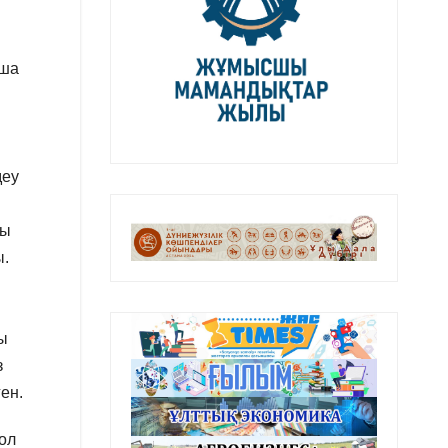
нша
деу
ры
ы.
ы
з
ен.
ол