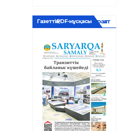
Мұрағат
Газеттің PDF-нұсқасы