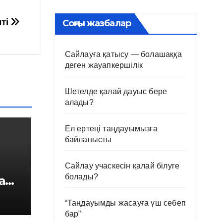
пті
Соңғы жазбалар
Сайлауға қатысу — болашаққа
деген жауапкершілік
Шетелде қалай дауыс бере
алады?
Ел ертеңі таңдауымызға
байланысты
Сайлау учаскесін қалай білуге
болады?
а
“Таңдауымды жасауға үш себеп
бар”