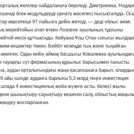
орталық желілер пайдалануға беріледі. Дмитриевка, Надар
ешенді блок-модульдерді орнату мәселесі пысықталуда. Ос
у көрсеткіші 97 пайызға дейін жетеді, — деді облыс әкімі.
қ мерейтойын атап өткен Лозовое ауылының тұрғыны
ейтой иесін құттықтады. Кейуана Ұлы Отан соғысы жылда
киім-кешектер тіккен. Бейбіт кезеңде тың және тыңайған
е әкелген. Одан кейін аймақ басшысы Ковалевка ауылындағ
ған тауарлы сүт фермасының құрылыс барысымен танысты.
хына, аудан орталығындағы жаңа қасапханаға барып, оларды
айы ішінде ауданға барлығы 5,3 млрд теңге инвестиция
салада 4 инвестициялық жоба жүзеге асты. Келесі жылы
, дене шынықтыру-сауықтыру кешенін салу, облыстық маңыз
 жөндеу жоспарланған.