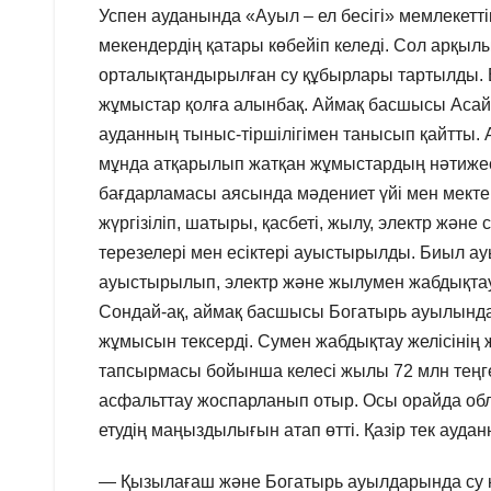
Успен ауданында «Ауыл – ел бесігі» мемлекеттік
мекендердің қатары көбейіп келеді. Сол арқыл
орталықтандырылған су құбырлары тартылды. Е
жұмыстар қолға алынбақ. Аймақ басшысы Аса
ауданның тыныс-тіршілігімен танысып қайтты. 
мұнда атқарылып жатқан жұмыстардың нәтижесін
бағдарламасы аясында мәдениет үйі мен мекте
жүргізіліп, шатыры, қасбеті, жылу, электр жән
терезелері мен есіктері ауыстырылды. Биыл ау
ауыстырылып, электр және жылумен жабдықта
Сондай-ақ, аймақ басшысы Богатырь ауылынд
жұмысын тексерді. Сумен жабдықтау желісіні
тапсырмасы бойынша келесі жылы 72 млн теңгег
асфальттау жоспарланып отыр. Осы орайда об
етудің маңыздылығын атап өтті. Қазір тек ауд
— Қызылағаш және Богатырь ауылдарында су қ