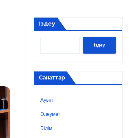
Іздеу
Іздеу
Санаттар
Ауыл
Әлеумет
Білім