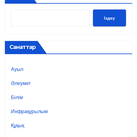
Іздеу
Санаттар
Ауыл
Әлеумет
Білім
Инфрақұрылым
Құқық