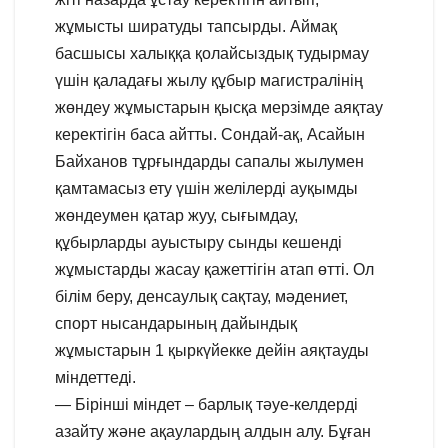
жұмысты ширатуды тапсырды. Аймақ
басшысы халыққа қолайсыздық тудырмау
үшін қаладағы жылу құбыр магистралінің
жөндеу жұмыстарын қысқа мерзімде аяқтау
керектігін баса айтты. Сондай-ақ, Асайын
Байханов тұрғындарды сапалы жылумен
қамтамасыз ету үшін желілерді ауқымды
жөндеумен қатар жуу, сығымдау,
құбырларды ауыстыру сынды кешенді
жұмыстарды жасау қажеттігін атап өтті. Ол
білім беру, денсаулық сақтау, мәдениет,
спорт нысандарының дайындық
жұмыстарын 1 қыркүйекке дейін аяқтауды
міндеттеді.
— Бірінші міндет – барлық тәуе-келдерді
азайту және ақаулардың алдын алу. Бұған