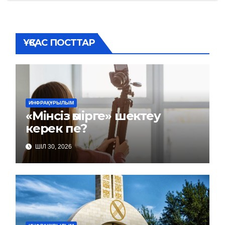
ҰҚСАС ПОСТТАР
ИНФРАҚҰРЫЛЫМ
«Мінсіз өмірге» шектеу
керек пе?
ШІЛ 30, 2026