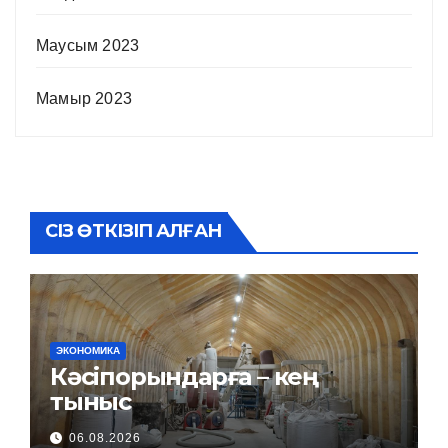
Маусым 2023
Мамыр 2023
СІЗ ӨТКІЗІП АЛҒАН
ЭКОНОМИКА
Кәсіпорындарға – кең
тыныс
06.08.2026