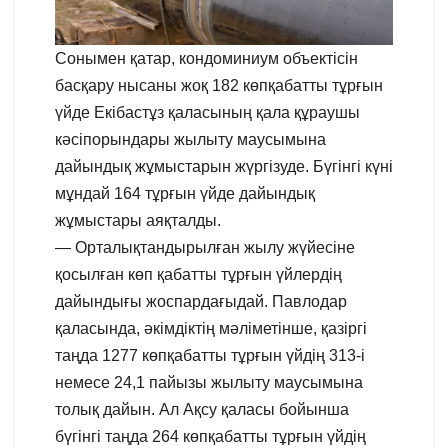
Сонымен қатар, кондоминиум объектісін
басқару нысаны жоқ 182 көпқабатты тұрғын
үйде Екібастұз қаласының қала құраушы
кәсіпорындары жылыту маусымына
дайындық жұмыстарын жүргізуде. Бүгінгі күні
мұндай 164 тұрғын үйде дайындық
жұмыстары аяқталды.
— Орталықтандырылған жылу жүйесіне
қосылған көп қабатты тұрғын үйлердің
дайындығы жоспардағыдай. Павлодар
қаласында, әкімдіктің мәліметінше, қазіргі
таңда 1277 көпқабатты тұрғын үйдің 313-і
немесе 24,1 пайызы жылыту маусымына
толық дайын. Ал Ақсу қаласы бойынша
бүгінгі таңда 264 көпқабатты тұрғын үйдің