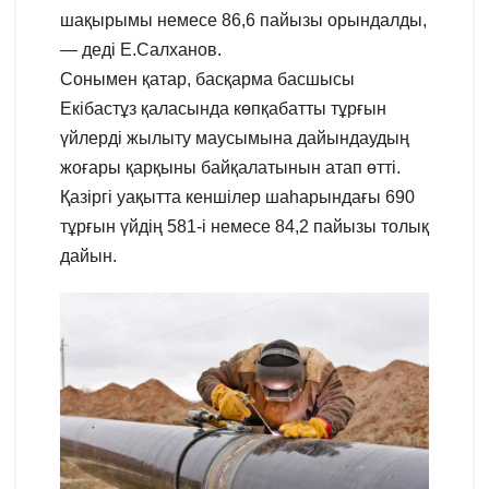
шақырымы немесе 86,6 пайызы орындалды,
— деді Е.Салханов.
Сонымен қатар, басқарма басшысы
Екібастұз қаласында көпқабатты тұрғын
үйлерді жылыту маусымына дайындаудың
жоғары қарқыны байқалатынын атап өтті.
Қазіргі уақытта кеншілер шаһарындағы 690
тұрғын үйдің 581-і немесе 84,2 пайызы толық
дайын.