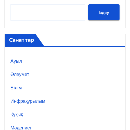
Іздеу
Санаттар
Ауыл
Әлеумет
Білім
Инфрақұрылым
Құқық
Мәдениет