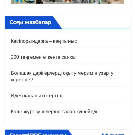
Соңғы жазбалар
Кәсіпорындарға – кең тыныс
200 теңгемен өткенге саяхат
Болашақ дәрігерлерді оқыту мерзімін ұзарту
керек пе?
Идея қаланы өзгертеді
Көлік жүргізушілеріне талап күшейеді