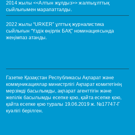
2014 жылы <<Алтын жұлдыз>> жалпыұлттық
сыйлығымен марапатталды.
2022 жылы “URKER” ұлттық журналистика
сыйлығын “Үздік өңірлік БАҚ” номинациясында
жеңімпаз атанды.
Газетке Қазақстан Республикасы Ақпарат және
коммуникациялар министрлігі Ақпарат комитетінің
мерзімді басылымды, ақпарат агенттігін және
желілік басылымды есепке қою, қайта есепке қою,
қайта есепке қою туралы 19.06.2019 ж. №17747-Г
куәлігі берілген.