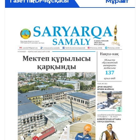
Мұрағат
Газеттің PDF-нұсқасы