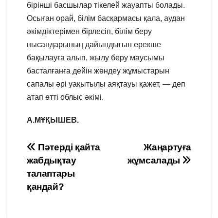
бірінші басшылар тікелей жауапты болады.
Осыған орай, білім басқармасы қала, аудан
әкімдіктерімен бірлесіп, білім беру
нысандарының дайындығын ерекше
бақылауға алып, жылу беру маусымы
басталғанға дейін жөндеу жұмыстарын
сапалы әрі уақытылы аяқтауы қажет, — деп
атап өтті облыс әкімі.
А.МҰҚЫШЕВ.
Навигация
Пәтерді қайта
Жаңартуға
жабдықтау
жұмсалады
по
талаптары
записям
қандай?