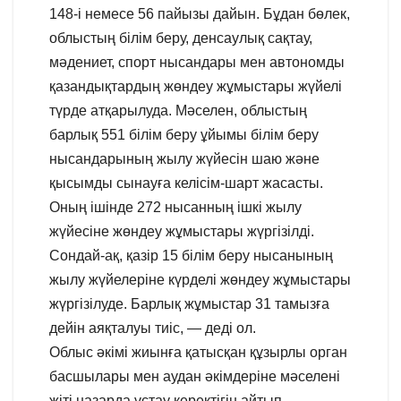
148-і немесе 56 пайызы дайын. Бұдан бөлек,
облыстың білім беру, денсаулық сақтау,
мәдениет, спорт нысандары мен автономды
қазандықтардың жөндеу жұмыстары жүйелі
түрде атқарылуда. Мәселен, облыстың
барлық 551 білім беру ұйымы білім беру
нысандарының жылу жүйесін шаю және
қысымды сынауға келісім-шарт жасасты.
Оның ішінде 272 нысанның ішкі жылу
жүйесіне жөндеу жұмыстары жүргізілді.
Сондай-ақ, қазір 15 білім беру нысанының
жылу жүйелеріне күрделі жөндеу жұмыстары
жүргізілуде. Барлық жұмыстар 31 тамызға
дейін аяқталуы тиіс, — деді ол.
Облыс әкімі жиынға қатысқан құзырлы орган
басшылары мен аудан әкімдеріне мәселені
жіті назарда ұстау керектігін айтып,