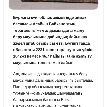
Бұрнағы күні облыс әкімдігінде аймақ
басшысы Асайын Байхановтың
төрағалығымен алдымыздағы жылу
беру маусымына дайындық бойынша
жедел штаб отырысы өтті. Бүгінгі таңда
облыстағы 2231 көппәтерлі тұрғын үйдің
1042-сі немесе 46,7 пайызы ғана жылыту
маусымына толығымен дайын.
Алқалы жиында алдағы қысқы жылу беру
маусымына дайындық барысы пысықталды.
Павлодар облысының энергетика және
тұрғын үй-коммуналдық шаруашылығы
басқармасының басшысы Ержан
Салхановтың айтуынша, бүгінгі таңда