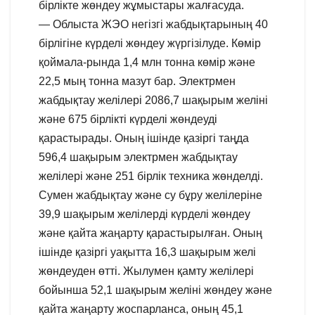
бірлікте жөндеу жұмыстары жалғасуда.
— Облыста ЖЭО негізгі жабдықтарының 40
бірлігіне күрделі жөндеу жүргізілуде. Көмір
қоймала-рында 1,4 млн тонна көмір және
22,5 мың тонна мазут бар. Электрмен
жабдықтау желілері 2086,7 шақырым желіні
және 675 бірлікті күрделі жөндеуді
қарастырады. Оның ішінде қазіргі таңда
596,4 шақырым электрмен жабдықтау
желілері және 251 бірлік техника жөнделді.
Сумен жабдықтау және су бұру желілеріне
39,9 шақырым желілерді күрделі жөндеу
және қайта жаңарту қарастырылған. Оның
ішінде қазіргі уақытта 16,3 шақырым желі
жөндеуден өтті. Жылумен қамту желілері
бойынша 52,1 шақырым желіні жөндеу және
қайта жаңарту жоспарланса, оның 45,1