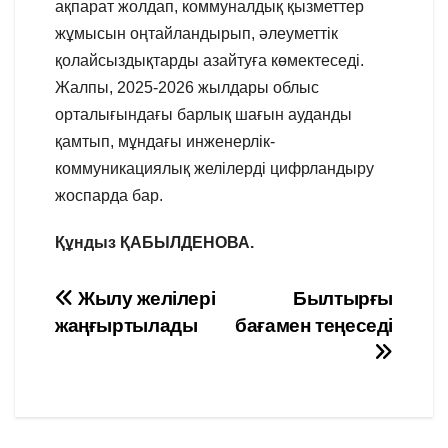
ақпарат жолдап, коммуналдық қызметтер
жұмысын оңтайландырып, әлеуметтік
қолайсыздықтарды азайтуға көмектеседі.
Жалпы, 2025-2026 жылдары облыс
орталығындағы барлық шағын ауданды
қамтып, мұндағы инженерлік-
коммуникациялық желілерді цифрландыру
жоспарда бар.
Құндыз ҚАБЫЛДЕНОВА.
Навигация
Жылу желілері
Былтырғы
жаңғыртылады
бағамен теңеседі
по
записям