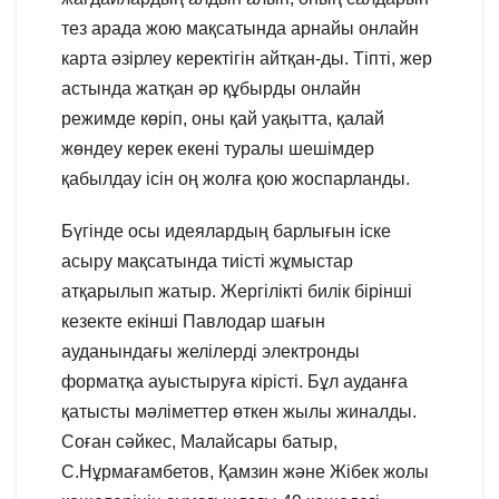
тез арада жою мақсатында арнайы онлайн
карта әзірлеу керектігін айтқан-ды. Тіпті, жер
астында жатқан әр құбырды онлайн
режимде көріп, оны қай уақытта, қалай
жөндеу керек екені туралы шешімдер
қабылдау ісін оң жолға қою жоспарланды.
Бүгінде осы идеялардың барлығын іске
асыру мақсатында тиісті жұмыстар
атқарылып жатыр. Жергілікті билік бірінші
кезекте екінші Павлодар шағын
ауданындағы желілерді электронды
форматқа ауыстыруға кірісті. Бұл ауданға
қатысты мәліметтер өткен жылы жиналды.
Соған сәйкес, Малайсары батыр,
С.Нұрмағамбетов, Қамзин және Жібек жолы