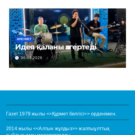
ӘЛЕУМЕТ
Идея қаланы өзгертеді
06.08.2026
Газет 1979 жылы <<Құрмет белгісі>> орденімен.
2014 жылы <<Алтын жұлдыз>> жалпыұлттық