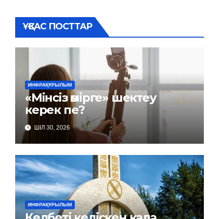
ҰҚСАС ПОСТТАР
ИНФРАҚҰРЫЛЫМ
«Мінсіз өмірге» шектеу
керек пе?
ШІЛ 30, 2026
ИНФРАҚҰРЫЛЫМ
Келбеті келіскен қала