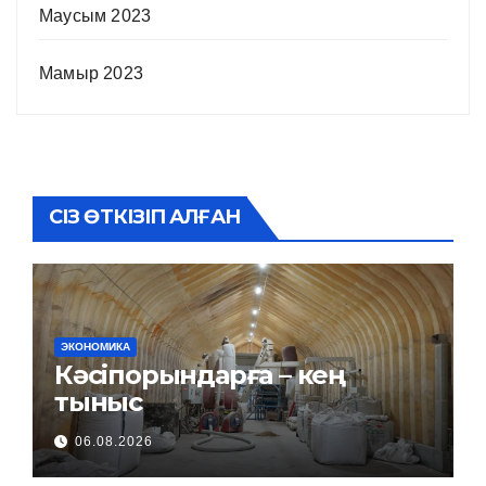
Маусым 2023
Мамыр 2023
СІЗ ӨТКІЗІП АЛҒАН
ЭКОНОМИКА
Кәсіпорындарға – кең
тыныс
06.08.2026