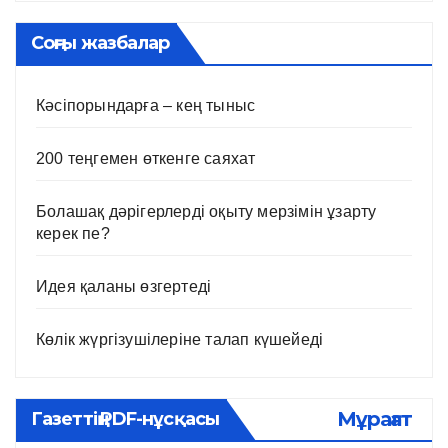
Соңғы жазбалар
Кәсіпорындарға – кең тыныс
200 теңгемен өткенге саяхат
Болашақ дәрігерлерді оқыту мерзімін ұзарту
керек пе?
Идея қаланы өзгертеді
Көлік жүргізушілеріне талап күшейеді
Мұрағат
Газеттің PDF-нұсқасы