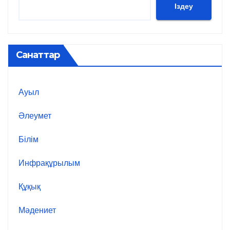
Іздеу
Санаттар
Ауыл
Әлеумет
Білім
Инфрақұрылым
Құқық
Мәдениет