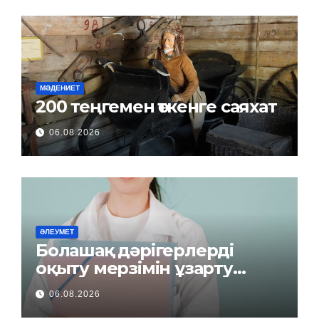
МӘДЕНИЕТ
200 теңгемен өткенге саяхат
06.08.2026
ӘЛЕУМЕТ
Болашақ дәрігерлерді
оқыту мерзімін ұзарту
керек пе?
06.08.2026