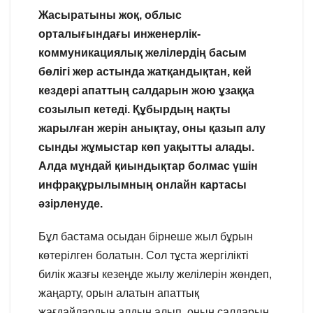
Жасыратыны жоқ, облыс
орталығындағы инженерлік-
коммуникациялық желілердің басым
бөлігі жер астында жатқандықтан, кей
кездері апаттың салдарын жою ұзаққа
созылып кетеді. Құбырдың нақты
жарылған жерін анықтау, оны қазып алу
сынды жұмыстар көп уақытты алады.
Алда мұндай қиындықтар болмас үшін
инфрақұрылымның онлайн картасы
әзірленуде.
Бұл бастама осыдан бірнеше жыл бұрын
көтерілген болатын. Сол тұста жергілікті
билік жазғы кезеңде жылу желілерін жөндеп,
жаңарту, орын алатын апаттық
жағдайлардың алдын алып, оның салдарын