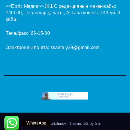
<<Ертіс Медиа>>
ЖШС редакцияның мекенжайы:
140000, Павлодар қаласы, Астана көшесі, 143-үй. 3-
қабат.
Теле/факс: 66-15-30
Электронды пошта:
ssamaly29@gmail.com
.
WhatsApp
Theme by @artalimov
|
Theme: SS by
SS
.