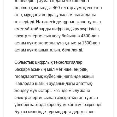
көшелерінің аумағындағы 49 көшедегі
желілер қамтылды. 460 гектар аумақ електен
өтіп, мұндағы инфрақұрылым нысандары
тексерілді. Нәтижесінде тұрғын және тұрғын
емес үй-жайларды цифрландыру жүргізіліп,
электр энергиясын қосу бойынша 4300-ден
астам нүкте және жылуға қатысты 1300-ден
астам нүкте анықталып, белгіленді.
Облыстық цифрлық технологиялар
басқармасының мәліметінше, өңірдің
геоақпараттық жүйесінің негізінде екінші
Павлодар шағын ауданындағы апаттық-
жөндеу жұмыстары кезінде жылу және
электр энергиясынан ажыратылған тұрғын
үйлерді картада көрсету механизмі әзірленді.
Бұл өз кезегінде тұрғындарға дер кезінде