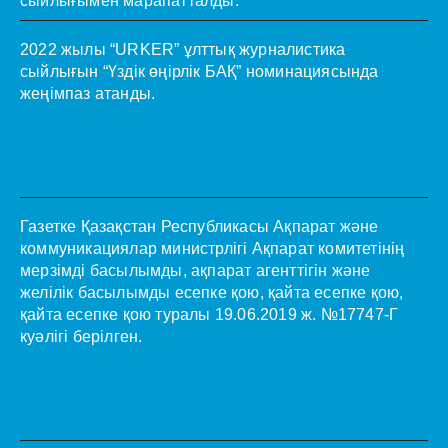
сыйлығымен марапатталды.
2022 жылы “URKER” ұлттық журналистика
сыйлығын “Үздік өңірлік БАҚ” номинациясында
жеңімпаз атанды.
Газетке Қазақстан Республикасы Ақпарат және
коммуникациялар министрлігі Ақпарат комитетінің
мерзімді басылымды, ақпарат агенттігін және
желілік басылымды есепке қою, қайта есепке қою,
қайта есепке қою туралы 19.06.2019 ж. №17747-Г
куәлігі берілген.