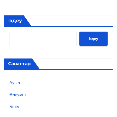
Іздеу
Іздеу
Санаттар
Ауыл
Әлеумет
Білім