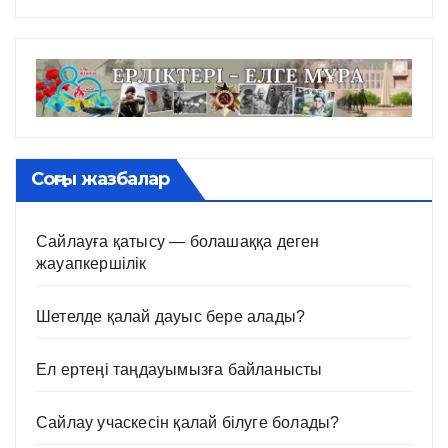
Соңғы жазбалар
Сайлауға қатысу — болашаққа деген
жауапкершілік
Шетелде қалай дауыс бере алады?
Ел ертеңі таңдауымызға байланысты
Сайлау учаскесін қалай білуге болады?