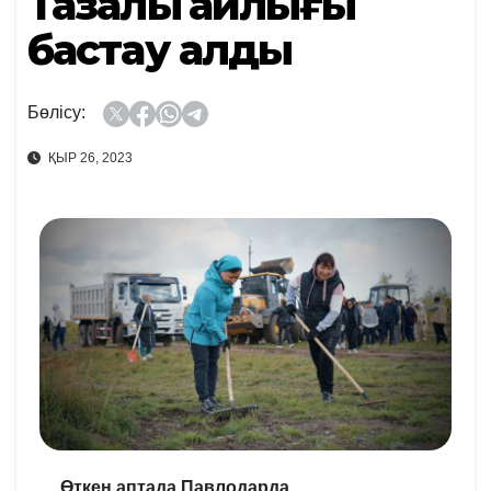
Тазалық айлығы
бастау алды
Бөлісу:
ҚЫР 26, 2023
Өткен аптада Павлодарда