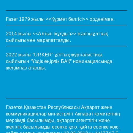
Газет 1979 жылы <<Құрмет белгісі>> орденімен.
2014 жылы <<Алтын жұлдыз>> жалпыұлттық
сыйлығымен марапатталды.
2022 жылы “URKER” ұлттық журналистика
сыйлығын “Үздік өңірлік БАҚ” номинациясында
жеңімпаз атанды.
Газетке Қазақстан Республикасы Ақпарат және
коммуникациялар министрлігі Ақпарат комитетінің
мерзімді басылымды, ақпарат агенттігін және
желілік басылымды есепке қою, қайта есепке қою,