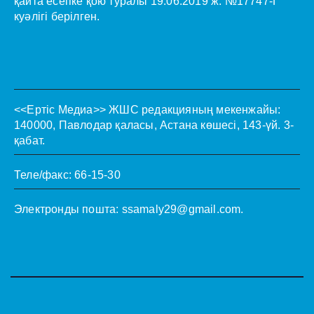
қайта есепке қою туралы 19.06.2019 ж. №17747-Г
куәлігі берілген.
<<Ертіс Медиа>>
ЖШС редакцияның мекенжайы:
140000, Павлодар қаласы, Астана көшесі, 143-үй. 3-
қабат.
Теле/факс: 66-15-30
Электронды пошта:
ssamaly29@gmail.com
.