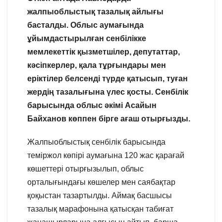
жалпыоблыстық тазалық айлығы
басталды. Облыс аумағында
ұйымдастырылған сенбілікке
мемлекеттік
қызметшілер, депутаттар,
кәсіпкерлер, қала тұрғындары мен
еріктілер белсенді түрде қатысып, туған
жердің тазалығына үлес қосты. Сенбілік
барысында облыс әкімі Асайын
Байханов көппен бірге ағаш отырғызды.
Жалпыоблыстық сенбілік барысында
теміржол көпірі аумағына 120 жас қарағай
көшеттері отырғызылып, облыс
орталығындағы көшелер мен саябақтар
қоқыстан тазартылды. Аймақ басшысы
тазалық марафонына қатысқан табиғат