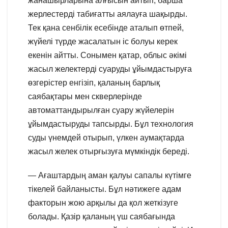
жанашырларына алғысын айтып, барша
жерлестерді табиғатты аялауға шақырды.
Тек қана сенбілік есебінде аталып өтпей,
жүйелі түрде жасалатын іс болуы керек
екенін айтты. Сонымен қатар, облыс әкімі
жасыл желектерді суаруды ұйымдастыруға
өзгерістер енгізіп, қаланың барлық
саябақтары мен скверлерінде
автоматтандырылған суару жүйелерін
ұйымдастыруды тапсырды. Бұл технология
суды үнемдей отырып, үлкен аумақтарда
жасыл желек отырғызуға мүмкіндік береді.
— Ағаштардың аман қалуы сапалы күтімге
тікелей байланысты. Бұл нәтижеге адам
факторын жою арқылы да қол жеткізуге
болады. Қазір қаланың үш саябағында