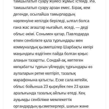
тамшылатып суару жүйесі жұмыс істейді. Иә,
тамшылатып суару арзан емес. Бірақ, кем
дегенде, осылайша тамырлардың
нәрленуіне кепілдік беріледі, ылғал болса
ғана жас ағаштар нығайып, өседі, — деді
облыс әкімі. Сонымен қатар, Павлодарда
өткен сенбілікте қала тұрғындары мен
коммуналдық қызметшілер Шарбақты көпірі
маңындағы өздігінен пайда болған қоқыс
алаңын тазартты. Сондай-ақ, көптеген
көпқабатты тұрғын үйлердің тұрғындары өз
аулаларын ретке келтіріп, тазалық
марафонына қатысты. Еске сала кетейік,
облыс бойынша 23 қыркүйек пен 23 қазан
аралығында тазалық айлығы өтеді. Кең
ауқымды сенбілікке мемлекеттік
органдардың қызметкерлері, шағын және