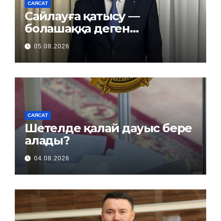
САЯСАТ
Сайлауға қатысу —
болашаққа деген
жауапкершілік
05.08.2026
САЯСАТ
Шетелде қалай дауыс бере
алады?
04.08.2026