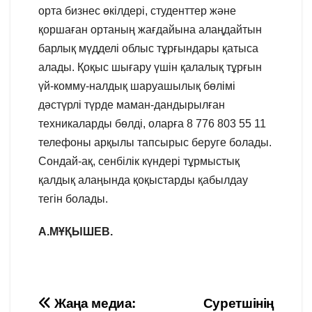
орта бизнес өкілдері, студенттер және
қоршаған ортаның жағдайына алаңдайтын
барлық мүдделі облыс тұрғындары қатыса
алады. Қоқыс шығару үшін қалалық тұрғын
үй-комму-налдық шаруашылық бөлімі
дәстүрлі түрде маман-дандырылған
техникаларды бөлді, оларға 8 776 803 55 11
телефоны арқылы тапсырыс беруге болады.
Сондай-ақ, сенбілік күндері тұрмыстық
қалдық алаңында қоқыстарды қабылдау
тегін болады.
А.МҰҚЫШЕВ.
Навигация
Жаңа медиа:
Суретшінің