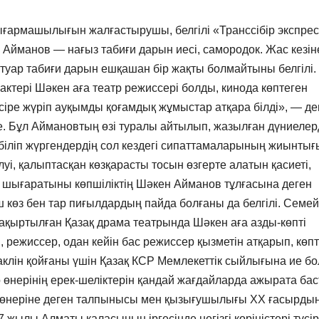
шығармашылығын жалғастырушы, белгілі «Транссібір экспрес
Айманов — нағыз табиғи дарын иесі, самородок. Жас кезін
біртуар табиғи дарын ешқашан бір жақты болмайтыны белгілі.
ктері Шәкен аға театр режиссері болды, кинода көптеген
сіре жүріп ауқымды қоғамдық жұмыстар атқара білді», — де
е. Бұл Аймановтың өзі туралы айтылып, жазылған дүниелер
, біліп жүргендердің сол кездегі сипаттамаларының жиынтығ
луі, қалыптасқан көзқарасты тосын өзгерте алатын қасиеті,
ін шығаратыны көпшіліктің Шәкен Айманов тұлғасына деген
 көз бен тар пиғылдардың пайда болғаны да белгілі. Семей
ақыртылған Қазақ драма театрында Шәкен аға азды-көпті
 режиссер, одан кейін бас режиссер қызметін атқарып, көп
аклін қойғаны үшін Қазақ КСР Мемлекеттік сыйлығына ие бо
о өнерінің ерек-шеліктерін қандай жағдайларда ажырата ба
о өнеріне деген талпынысы мен қызығушылығы ХХ ғасырдың
жылы Алматы қаласының іргесінде негізгі көріністері түсір