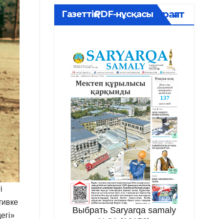
Мұрағат
Газеттің PDF-нұсқасы
і
тивке
Выбрать Saryarqa samaly
егі»