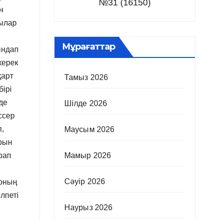
№31 (16150)
н
шылар
Мұрағаттар
ындап
керек
қарт
Тамыз 2026
бірі
де
Шілде 2026
ссер
п,
Маусым 2026
рын
Мамыр 2026
рап
Сәуір 2026
 оның
лпеті
Наурыз 2026