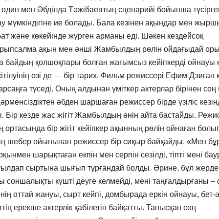
один мен Әбділда Тәжібаевтың сценарийі бойынша түсірге
 мүмкіндігіне ие болады. Бала кезінен ақындар мен жыр
ат және көкейінде жүрген арманы еді. Шәкен кездейсоқ
суырыпсалма ақын мен әнші Жамбылдың рөлін ойдағыдай ор
а байдың қолшоқпары болған жағымсыз кейіпкерді ойнауы 
тілуінің өзі де — бір тарих. Фильм режиссері Ефим Дзиган 
саңға түседі. Оның алдынан үміткер актерлар бірінен соң 
әрменсіздіктен әбден шаршаған режиссер бірде үзіліс кезін
 Бір кезде жас жігіт Жамбылдың әнін айта бастайды. Режи
 ортасында бір жігіт кейіпкер ақынның рөлін ойнаған болы
ың шeбeр ойынынан режиссер бір сиқыр байқайды. «Мен бұ
мен шарықтаған екпін мен серпін сезілді, тіпті мені бау
лтылдап сыртына шығып тұрғандай болды. Әрине, бұл жерде
сы соншалықты күшті деуге келмейді, мені таңғалдырғаны –
інің оттай жануы, сырт кейпі, домбырада еркін ойнауы, бет-ә
тің ерекше актерлік қабілетін байқатты. Танысқан соң