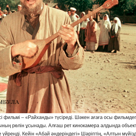
і фильмі – «Райханды» түсіреді. Шәкен ағаға осы фильмдег
ының рөлін ұсынады. Алғаш рет кинокамера алдында объек
үйренді. Кейін «Абай әндеріндегі» Шәріптің, «Алтын мүйізд