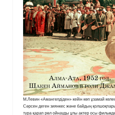
М.Левин «Амангелдіден» кейін көп ұзамай келес
Сәрсен деген зиянкес және байдың қолшоқпар
тура қарап рөл ойнауды ұлы актер осы фильмде 