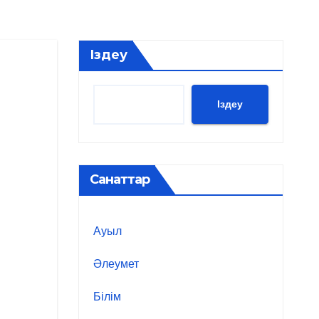
Іздеу
Іздеу
Санаттар
Ауыл
Әлеумет
Білім