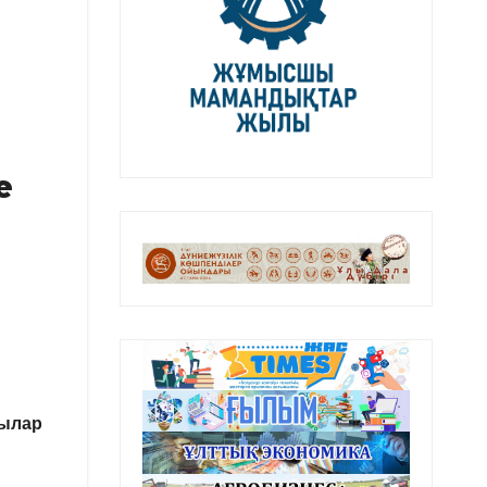
е
зылар