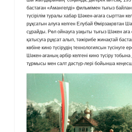
бастаған «Амангелді» фильмімен тығыз байла
түсірілім туралы хабар Шәкен-ағаға сырттан ке
рұқсатын алуға келген Елубай Өмірзақовтан Ш
сұрайды. Рөл ойнауға уақыты тығыз Шәкен аға 
қатысуға рұқсат алып, тәжірибе жинақтай баста
көбіне кино түсірудің технологиясын түсінуге 
Шәкен-ағаның әрбір келгені кино түсіру тобына 
тұрмысы мен салт дәстүр-лері бойынша кеңесші 