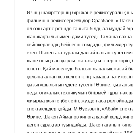
Өзінің шәкірттерінің бірі және режиссуралық 
фильмінің режиссері Эльдор Оразбаев: «Шәкен 
ол өзін әртіс ретінде таныта білді, ал мұндай 
жан-жақтылығымен дами түседі. Тамаша сахна а
кейіпкерлердің бейнесін сомдады, фильмдер тү
екен. Шәкен аға туралы дәл айтылған суреттем
және оның сан қырлы, жан-жақты істерін көріп
іспетті. Қай мәселеде болсын жаңалық жасай бі
қолына алған кез келген істің тамаша нәтижес
қызығушылығын үдете түсетін! Әрине, қызғаныш
педагогикалық техникумын бітірмей тұрып-ақ ш
жиырма жыл еңбек етіп, жүзден аса рөл ойнады,
спектакльдер қойды. М.Әуезовтің «Абай» спект
Әрине, Шәкен Айманов киноға қалай келді, кин
деген сұрақтар туындайды. Шәкен ағаның кин
шы жылдарының соңында, дәлірек айтсақ, 1937 