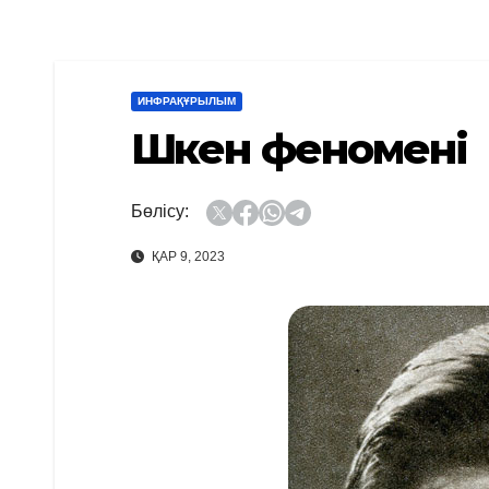
ИНФРАҚҰРЫЛЫМ
Шәкен феномені
Бөлісу:
ҚАР 9, 2023