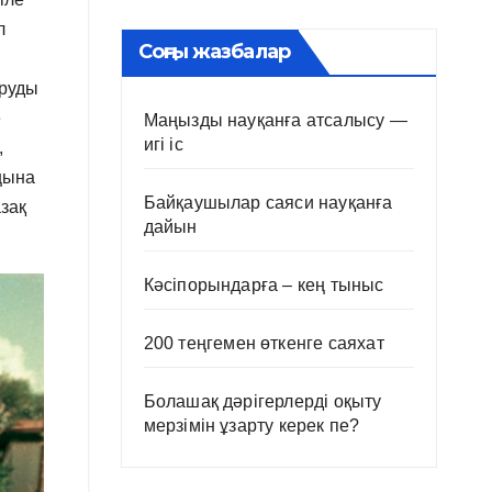
л
Соңғы жазбалар
ыруды
е
Маңызды науқанға атсалысу —
игі іс
,
аңына
Байқаушылар саяси науқанға
азақ
дайын
Кәсіпорындарға – кең тыныс
200 теңгемен өткенге саяхат
Болашақ дәрігерлерді оқыту
мерзімін ұзарту керек пе?