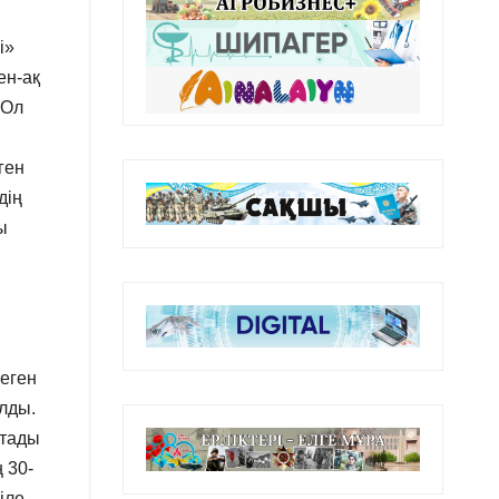
і»
ен-ақ
 Ол
ген
дің
ы
теген
лды.
стады
 30-
іле