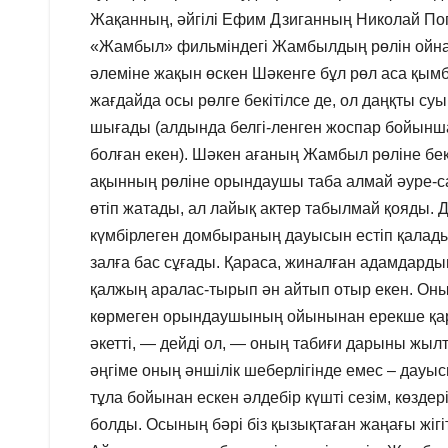
Жақанның, әйгілі Ефим Дзиганның Николай Пог
«Жамбыл» фильміндегі Жамбылдың рөлін ойнау
әлеміне жақын өскен Шәкенге бұл рөл аса қымб
жағдайда осы рөлге бекітілсе де, ол даңқты 
шығады (алдында белгі-ленген жоспар бойынш
болған екен). Шәкен ағаның Жамбыл рөліне бекі
ақынның рөліне орындаушы таба алмай әуре-сар
өтіп жатады, ал лайық актeр табылмай қояды. Д
күмбірлеген домбыраның дауысын естіп қалады.
залға бас сұғады. Қараса, жиналған адамдардың
қалжың аралас-тырып ән айтып отыр екен. Он
көрмеген орындаушының ойынынан ерекше қарқын
әкетті, — дейді ол, — оның табиғи дарыны жы
әңгіме оның әншілік шеберлігінде емес – дауы
тұла бойынан ескен әлдебір күшті сезім, көздер
болды. Осының бәрі біз қызықтаған жаңағы жігіт