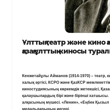
Ұлттық театр және кино
қазақ ұлттық киносы тура
Кенжетайұлы Айманов (1914-1970) – театр, к
халық әртісі, КСРО және ҚазКСР мемлекет
киностудиясының көркемдік жетекшісі, Қаз
қалаушылардың бірі және бірінші хатшысы
алқасының мүшесі. «Ленин», «Еңбек Қызыл т
медальдарының иегері.