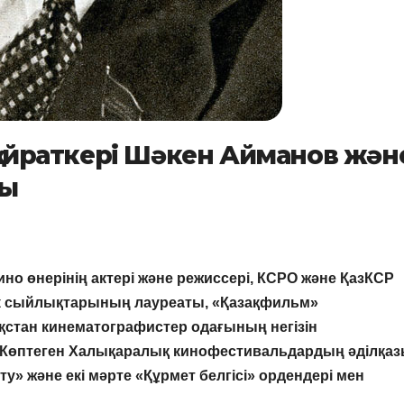
 қайраткері Шәкен Айманов жән
лы
ино өнерінің актері және режиссері, КСРО және ҚазКСР
тік сыйлықтарының лауреаты, «Қазақфильм»
ақстан кинематографистер одағының негізін
. Көптеген Халықаралық кинофестивальдардың әділқа
у» және екі мәрте «Құрмет белгісі» ордендері мен