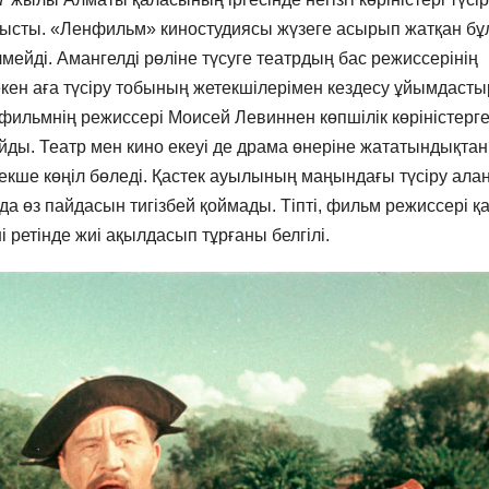
нысты. «Ленфильм» киностудиясы жүзеге асырып жатқан бұ
лмейді. Амангелді рөліне түсуге театрдың бас режиссерінің
әкен аға түсіру тобының жетекшілерімен кездесу ұйымдаст
фильмнің режиссері Моисей Левиннен көпшілік көріністерг
йды. Театр мен кино екеуі де драма өнеріне жататындықтан
ерекше көңіл бөледі. Қастек ауылының маңындағы түсіру ал
да өз пайдасын тигізбей қоймады. Тіпті, фильм режиссері қ
ретінде жиі ақылдасып тұрғаны белгілі.