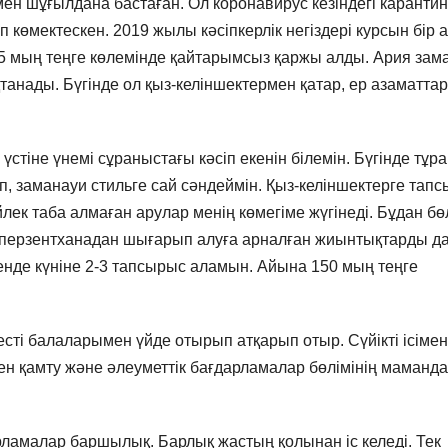
імен шұғылдана бастаған. Ол коронавирус кезіндегі карантин
 көмектескен. 2019 жылы кәсіпкерлік негіздері курсын бір 
05 мың теңге көлемінде қайтарымсыз қаржы алды. Ария зам
қтанады. Бүгінде ол қыз-келіншектермен қатар, ер азаматтар
үстіне үнемі сұраныстағы кәсіп екенін білемін. Бүгінде тұр
іп, заманауи стильге сай сәндеймін. Қыз-келіншектерге тап
лек таба алмаған арулар менің көмегіме жүгінеді. Бұдан бө
ні перзентханадан шығарып алуға арналған жиынтықтарды да
егенде күніне 2-3 тапсырыс аламын. Айына 150 мың теңге
сті балаларымен үйде отырып атқарып отыр. Сүйікті ісімен
ен қамту және әлеуметтік бағдарламалар бөлімінің маманд
рламалар баршылық. Барлық жастың қолынан іс келеді. Тек