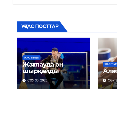
записям
ҰҚСАС ПОСТТАР
ЖАС TIMES
Жағалауда ән
ЖАС TIM
шырқайды
Ала
СӘУ 30, 2026
СӘУ 3