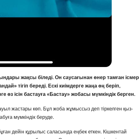
дары жақсы біледі. Он саусағынан өнер тамған ісмер
дай» тігіп береді. Ескі киімдерге жаңа өң беріп,
рге өз ісін бастауға «Бастау» жобасы мүмкіндік берген.
ауыл жастары көп. Бұл жоба жұмыссыз деп тіркелген қыз-
табуға мүмкіндік беруде.
ған дейін құрылыс саласында еңбек еткен. Кішкентай