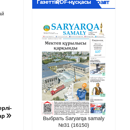
Мұрағат
Газеттің PDF-нұсқасы
ай
ерлі-
ар
Выбрать Saryarqa samaly
№31 (16150)