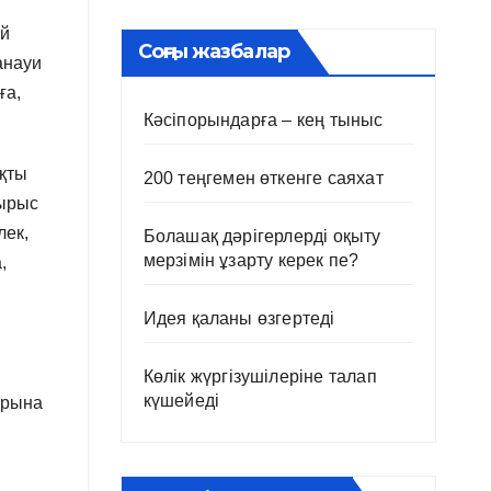
ай
Соңғы жазбалар
анауи
ға,
Кәсіпорындарға – кең тыныс
ақты
200 теңгемен өткенге саяхат
сырыс
лек,
Болашақ дәрігерлерді оқыту
мерзімін ұзарту керек пе?
,
Идея қаланы өзгертеді
Көлік жүргізушілеріне талап
күшейеді
арына