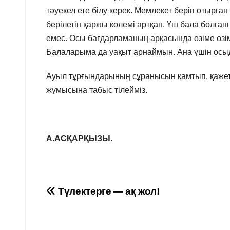
тәуекел ете білу керек. Мемлекет беріп отырған
берілетін қаржы көлемі артқан. Үш бала болға
емес. Осы бағдарламаның арқасында өзіме өзі
Балаларыма да уақыт арнаймын. Ана үшін осыда
Ауыл тұрғындарының сұранысын қамтып, қажетті
жұмысына табыс тілейміз.
А.АСҚАРҚЫЗЫ.
Навигация
Түлектерге — ақ жол!
по