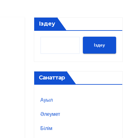
Іздеу
Іздеу
Санаттар
Ауыл
Әлеумет
Білім