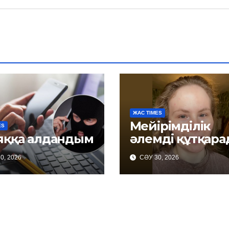
ЖАС TIMES
Мейірімділік
ES
яққа алдандым
әлемді құтқар
0, 2026
СӘУ 30, 2026