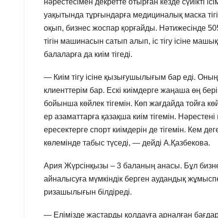
нәрестесімен декретте отырған кезде сүйікті іс
уақытында тұрғындарға медициналық маска тігіп
оқып, бизнес жоспар қорғайды. Нәтижесінде 5
тігін машинасын сатып алып, іс тігу ісіне машы
балаларға да киім тігеді.
— Киім тігу ісіне қызығушылығым бар еді. Оның 
клиенттерім бар. Ескі киімдерге жаңаша өң бер
бойынша көйлек тігемін. Көп жағдайда тойға көй
ер азаматтарға қазақша киім тігемін. Нәресте
ересектерге спорт киімдерін де тігемін. Кем д
көлемінде табыс түседі, — дейді А.Қазбекова.
Ария Жүрсінқызы – 3 баланың анасы. Бұл бизне
айналысуға мүмкіндік берген аудандық жұмысп
ризашылығын білдіреді.
— Елімізде жастарды қолдауға арналған бағда