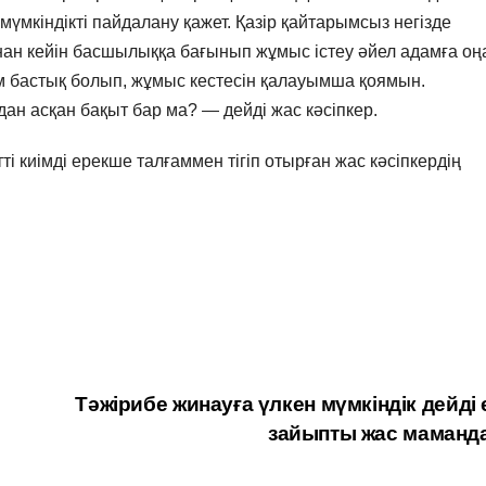
 мүмкіндікті пайдалану қажет. Қазір қайтарымсыз негізде
ннан кейін басшылыққа бағынып жұмыс істеу әйел адамға оң
м бастық болып, жұмыс кестесін қалауымша қоямын.
н асқан бақыт бар ма? — дейді жас кәсіпкер.
 киімді ерекше талғаммен тігіп отырған жас кәсіпкердің
Тәжірибе жинауға үлкен мүмкіндік дейді 
зайыпты жас маманд