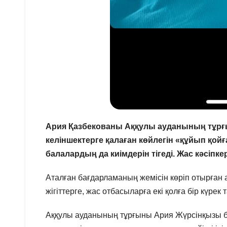
Ария Қазбекованы Аққулы ауданының тұрғын
келіншектерге қалаған көйлегін «құйып қойған
балалардың да киімдерін тігеді. Жас кәсіпке
Аталған бағдарламаның жемісін көріп отырған 
жігіттерге, жас отбасыларға екі қолға бір күрек 
Аққулы ауданының тұрғыны Ария Жүрсінқызы бұ