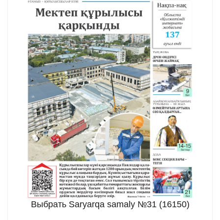
Выбрать Saryarqa samaly №31 (16150)