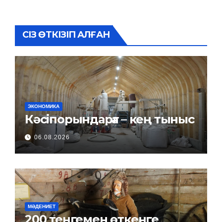
СІЗ ӨТКІЗІП АЛҒАН
ЭКОНОМИКА
Кәсіпорындарға – кең тыныс
06.08.2026
МӘДЕНИЕТ
200 теңгемен өткенге