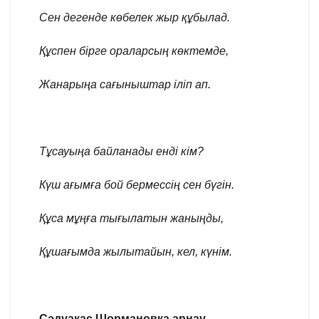
Сен дегенде көбелек жыр құбылад.
Құспен бірге ораларсың көктемде,
Жанарыңа сағыныштар іліп ап.
Тұсауыңа байланады енді кім?
Күш ағымға бой бермессің сен бүгін.
Құса мұңға тығылатын жаныңды,
Құшағымда жылытайын, кел, күнім.
Сәдуақас Шормановқа арнау