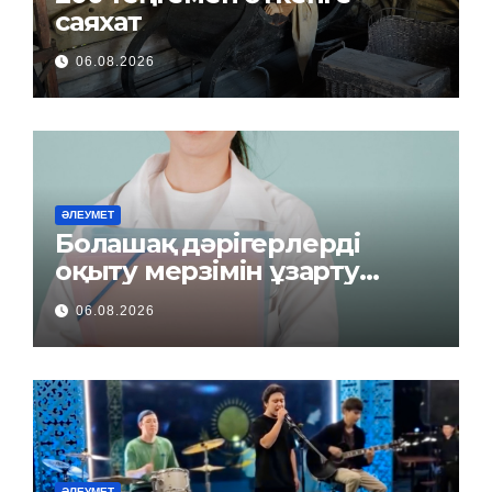
саяхат
06.08.2026
ӘЛЕУМЕТ
Болашақ дәрігерлерді
оқыту мерзімін ұзарту
керек пе?
06.08.2026
ӘЛЕУМЕТ