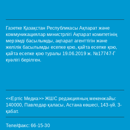
Газетке Қазақстан Республикасы Ақпарат және
коммуникациялар министрлігі Ақпарат комитетінің
мерзімді басылымды, ақпарат агенттігін және
желілік басылымды есепке қою, қайта есепке қою,
қайта есепке қою туралы 19.06.2019 ж. №17747-Г
куәлігі берілген.
<<Ертіс Медиа>>
ЖШС редакцияның мекенжайы:
140000, Павлодар қаласы, Астана көшесі, 143-үй. 3-
қабат.
Теле/факс: 66-15-30