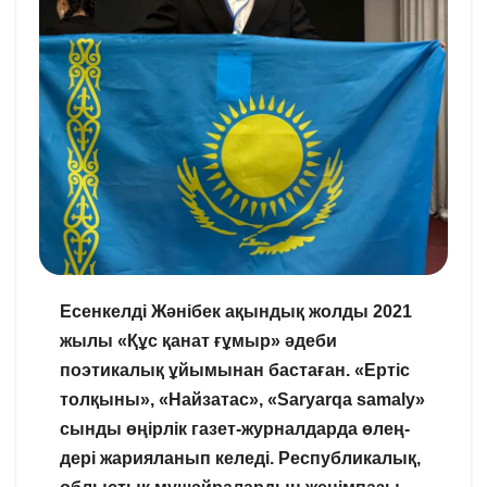
Есенкелді Жәнібек ақындық жолды 2021
жылы «Құс қанат ғұмыр» әдеби
поэтикалық ұйымынан бастаған. «Ертіс
толқыны», «Найзатас», «Saryarqa samaly»
сынды өңірлік газет-журналдарда өлең-
дері жарияланып келеді. Республикалық,