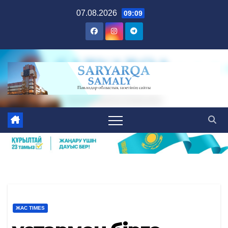
Skip
07.08.2026
09:09
to
content
ЖАС TIMES