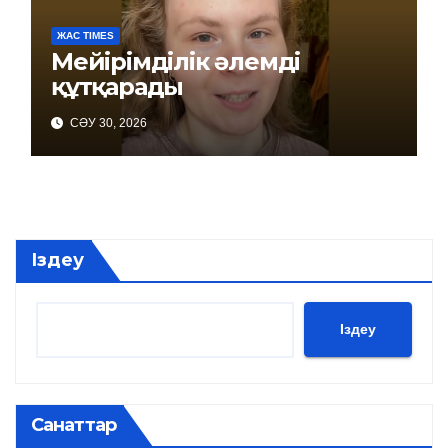
ЖАС TIMES
Мейірімділік әлемді
құтқарады
СӘУ 30, 2026
Іздеу
Іздеу
Санаттар