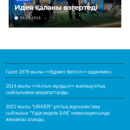
Идея қаланы өзгертеді
06.08.2026
Газет 1979 жылы <<Құрмет белгісі>> орденімен.
2014 жылы <<Алтын жұлдыз>> жалпыұлттық
сыйлығымен марапатталды.
2022 жылы “URKER” ұлттық журналистика
сыйлығын “Үздік өңірлік БАҚ” номинациясында
жеңімпаз атанды.