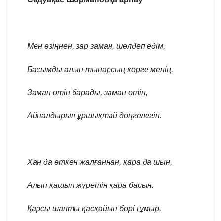
Мен өзіңнен, зар заман, шөлдеп едім,
Басымды алып тынарсың көрге менің.
Заман өтіп барады, заман өтіп,
Айналдырып ұршықтай дөңгелегін.
Хан да өткен жалғаннан, қара да шын,
Алып қашып жүретін қара басын.
Қарсы шапты қасқайып бөрі ғұмыр,