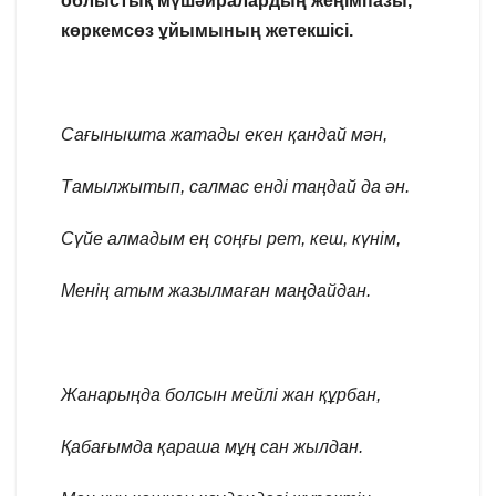
облыстық мүшәйралардың жеңімпазы,
көркемсөз ұйымының жетекшісі.
Сағынышта жатады екен қандай мән,
Тамылжытып, салмас енді таңдай да ән.
Сүйе алмадым ең соңғы рет, кеш, күнім,
Менің атым жазылмаған маңдайдан.
Жанарыңда болсын мейлі жан құрбан,
Қабағымда қараша мұң сан жылдан.