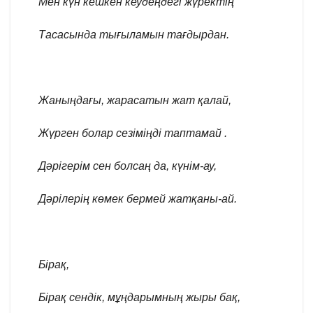
Мен күн кешкен кеудеңдегі жүректің
Тасасында тығыламын тағдырдан.
Жаныңдағы, жарасатын жат қалай,
Жүрген болар сезіміңді таптамай .
Дәрігерім сен болсаң да, күнім-ау,
Дәрілерің көмек бермей жатқаны-ай.
Бірақ,
Бірақ сендік, мұңдарымның жыры бақ,