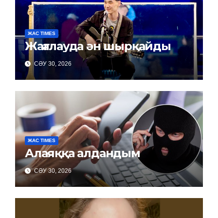
ЖАС TIMES
Жағалауда ән шырқайды
СӘУ 30, 2026
ЖАС TIMES
Алаяққа алдандым
СӘУ 30, 2026