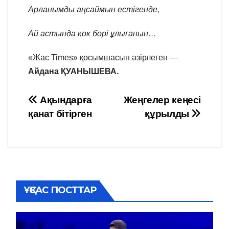
Арланымды аңсаймын естігенде,
Ай астында көк бөрі ұлығанын…
«Жас Times» қосымшасын әзірлеген —
Айдана ҚУАНЫШЕВА.
Навигация
Ақындарға
Жеңгелер кеңесі
қанат бітірген
құрылды
по
записям
ҰҚСАС ПОСТТАР