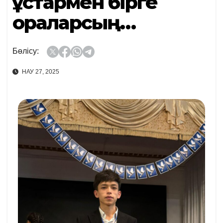
Құстармен бірге
ораларсың…
Бөлісу:
НАУ 27, 2025