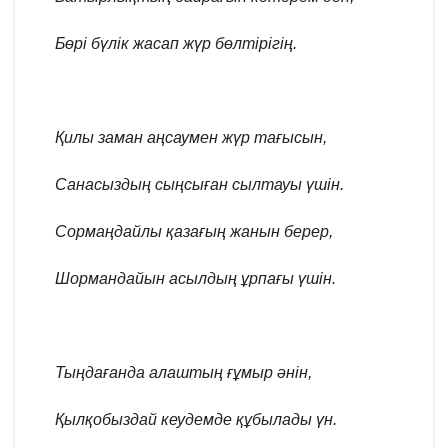
Бөрі бүлік жасап жүр бөлтірігің.
Қилы заман аңсаумен жүр тағысын,
Санасыздың сыңсыған сылтауы үшін.
Сормаңдайлы қазағың жанын берер,
Шормандайын асылдың ұрпағы үшін.
Тыңдағанда алаштың ғұмыр әнін,
Қылқобыздай кеудемде құбылады үн.