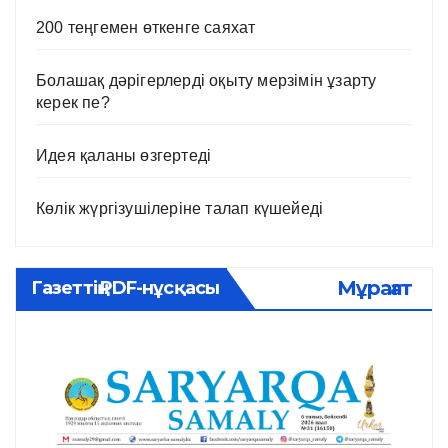
200 теңгемен өткенге саяхат
Болашақ дәрігерлерді оқыту мерзімін ұзарту
керек пе?
Идея қаланы өзгертеді
Көлік жүргізушілеріне талап күшейеді
Мұрағат
Газеттің PDF-нұсқасы