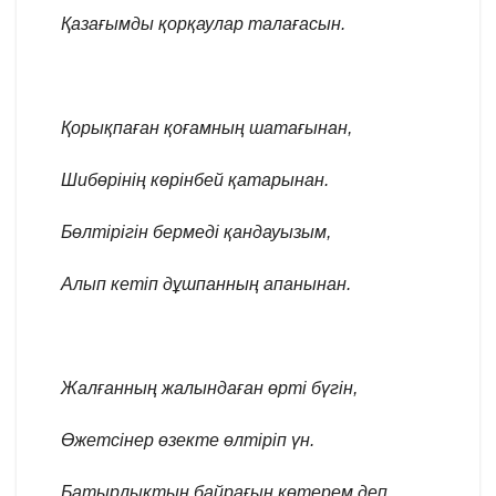
Қазағымды қорқаулар талағасын.
Қорықпаған қоғамның шатағынан,
Шибөрінің көрінбей қатарынан.
Бөлтірігін бермеді қандауызым,
Алып кетіп дұшпанның апанынан.
Жалғанның жалындаған өрті бүгін,
Өжетсінер өзекте өлтіріп үн.
Батырлықтың байрағын көтерем деп,