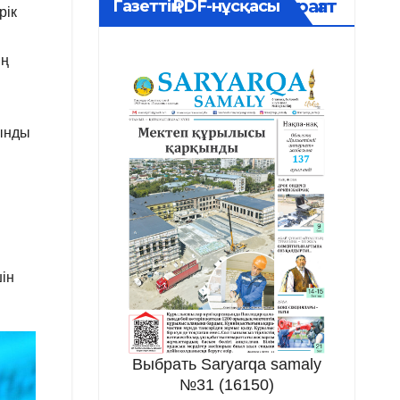
Мұрағат
Газеттің PDF-нұсқасы
рік
ың
сынды
ін
Выбрать Saryarqa samaly
№31 (16150)