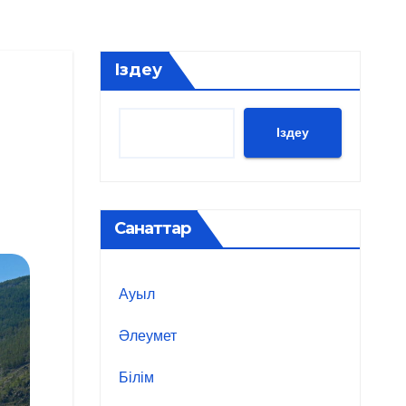
Іздеу
Іздеу
Санаттар
Ауыл
Әлеумет
Білім