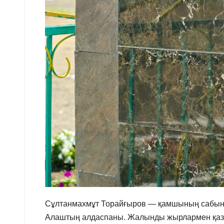
Сұлтанмахмұт Торайғыров — қамшының сабында
Алаштың алдаспаны. Жалынды жырлармен қаза