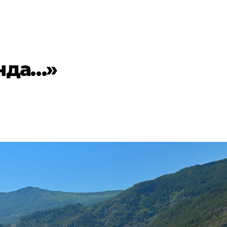
нда…»