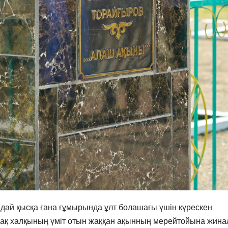
й қысқа ғана ғұмырында ұлт болашағы үшін күрескен
қ халқының үміт отын жаққан ақынның мерейтойына жина