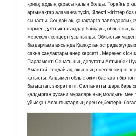
қонақтардың қарасы қалың болды. Торайғыр к
арғымақтар аламанға түсіп, білекті жігіттер боз
сынасты. Сондай-ақ, қонақтарға павлодарлық
көрмесі, ұлттық тағамдар байқауы, облысты
мерекелік концерті ұсынылды. Облыстық мәде
бағдарлама аясында Қазақстан эстрада жұлды
сахна саңлақтары өнер көрсетті. Мерекелік іс
Парламенті Сенатының депутаты Алтынбек Нух
Амантай, сондай-ақ, ақынның өнегелі өмірін зе
қатысты. Алдымен облыс әкімі бастаған бір т
бағыштап, зиярат етті. Салтанатты шара бар
қалдырған рухани мұраларының молдығы мен те
ұйысқан Алаштықтардың ерен еңбектерін бағала