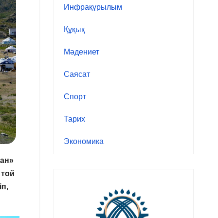
Инфрақұрылым
Құқық
Мәдениет
Саясат
Спорт
Тарих
Экономика
ған»
 той
п,