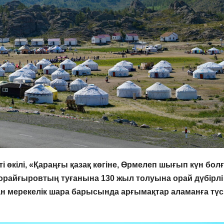
і өкілі, «Қараңғы қазақ көгіне, Өрмелеп шығып күн бол
райғыровтың туғанына 130 жыл толуына орай дүбірлі
ған мерекелік шара барысында арғымақтар аламанға түсі