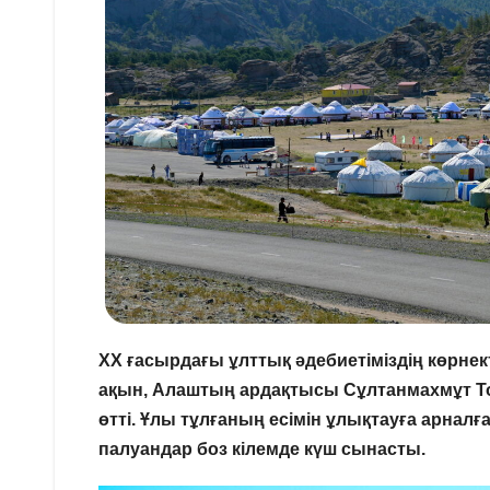
ХХ ғасырдағы ұлттық әдебиетіміздің көрнект
ақын, Алаштың ардақтысы Сұлтанмахмұт То
өтті. Ұлы тұлғаның есімін ұлықтауға арнал
палуандар боз кілемде күш сынасты.