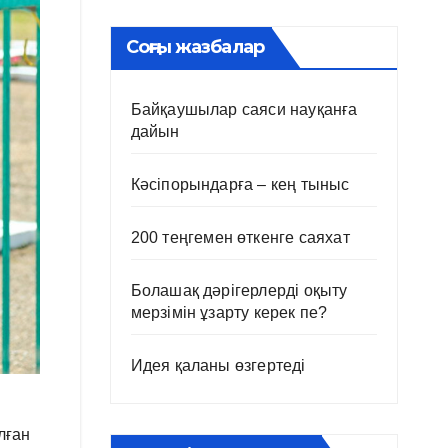
Соңғы жазбалар
Байқаушылар саяси науқанға
дайын
Кәсіпорындарға – кең тыныс
200 теңгемен өткенге саяхат
Болашақ дәрігерлерді оқыту
мерзімін ұзарту керек пе?
Идея қаланы өзгертеді
лған