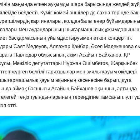
өлінің маңында өткен ауқымды шара барысында желдей жүй
 кілемде белдесті. Күміс көмей әншілер де сахна төрінде бақ
 суретшілердің картиналары, қолданбалы өнер бұйымдарын
ң қалалары мен аудандарының шығармашылық ұжымдарының
ниет басқармасының ұйымдастыруымен өткен концерттік
здары Саят Медеуов, Аллажар Қайбар, Әсел Мадекешова 
-шараға Павлодар облысының әкімі Асайын Байханов, ҚР
ұлы, Мәжіліс депутаттары Нұржан Әшімбетов, Жарқынбек
рттеп жүрген белгілі тарихшылар мен зиялы қауым өкілдері
оп шығармашылық қауым ақынның кесенесіне барып, дұға
ысында аймақ басшысы Асайын Байханов ақынның артында
легей теңіз туынды-ларының тереңдігіне тамсанып, ұлт үш
п өтті.