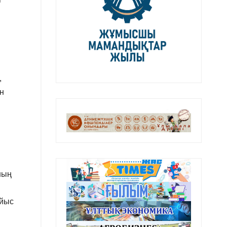
,
н
ның
айыс