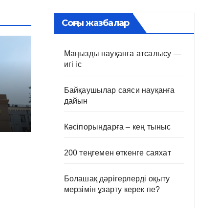
Соңғы жазбалар
Маңызды науқанға атсалысу —
игі іс
Байқаушылар саяси науқанға
дайын
Кәсіпорындарға – кең тыныс
200 теңгемен өткенге саяхат
Болашақ дәрігерлерді оқыту
мерзімін ұзарту керек пе?