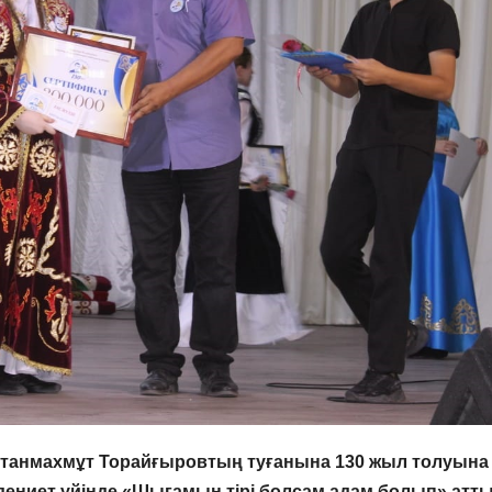
танмахмұт Торайғыровтың туғанына 130 жыл толуына
дениет үйінде «Шығамын тірі болсам адам болып» атт