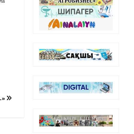
ла
…»