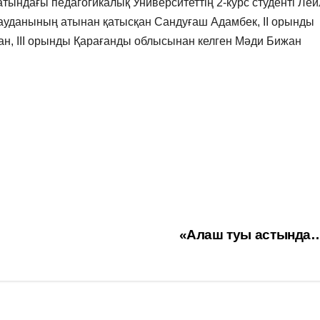
тындағы педагогикалық Университеттің 2-курс студенті Лей
ауданының атынан қатысқан Сандуғаш Адамбек, ІІ орынды
ан, ІІІ орынды Қарағанды облысынан келген Мәди Бижан
«Алаш туы астында