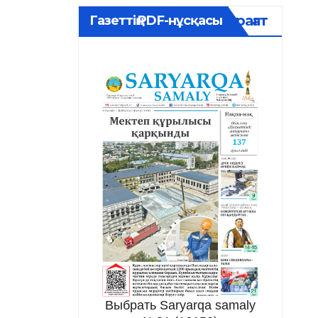
Мұрағат
Газеттің PDF-нұсқасы
Выбрать Saryarqa samaly