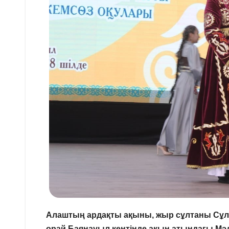
Алаштың ардақты ақыны, жыр сұлтаны Сұл
орай Баянауыл кентінде ақын атындағы Мә