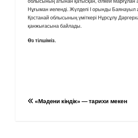
облысының атынан қатысқан, Әлкей Марғұлан а
Нұғыман иеленді. Жүлделі І орынды Баянауыл 
Қостанай облысының үміткері Нұрсұлу Дәргерх
қанжығасына байлады.
Өз тілшіміз.
Навигация
«Мәдени кіндік» — тарихи мекен
по
записям