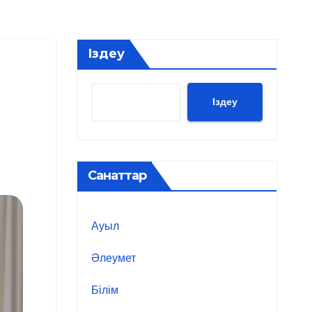
Іздеу
Іздеу
Санаттар
Ауыл
Әлеумет
Білім