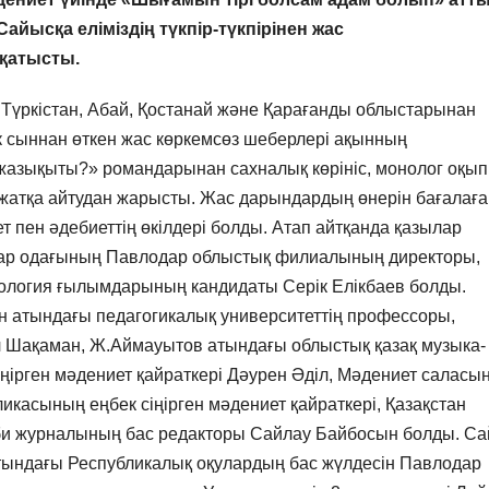
йысқа еліміздің түкпір-түкпірінен жас
қатысты.
 Түркістан, Абай, Қостанай және Қарағанды облыстарынан
к сыннан өткен жас көркемсөз шеберлері ақынның
 жазықыты?» романдарынан сахналық көрініс, монолог оқып
 жатқа айтудан жарысты. Жас дарындардың өнерін бағалаға
т пен әдебиеттің өкілдері болды. Атап айтқанда қазылар
ар одағының Павлодар облыстық филиалының директоры,
лология ғылымдарының кандидаты Серік Елікбаев болды.
 атындағы педагогикалық университеттің профессоры,
Шақаман, Ж.Аймауытов атындағы облыстық қазақ музыка-
іңірген мәдениет қайраткері Дәурен Әділ, Мәдениет саласы
касының еңбек сіңірген мәдениет қайраткері, Қазақстан
би журналының бас редакторы Сайлау Байбосын болды. С
ындағы Республикалық оқулардың бас жүлдесін Павлодар