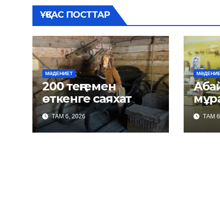
ҰҚСАС ПОСТТАР
МӘДЕНИЕТ
МӘДЕНИ
200 теңгемен
Абайда
өткенге саяхат
мұр
ТАМ 6, 2026
ТАМ 6