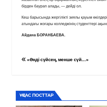
бірден баурап алады, — дейді ол.
Кеш барысында жергілікті зиялы қауым өкілде
атындағы жоғары колледжінің студенттері ақы
Айдана БОРАНБАЕВА.
Навигация
«Әнді сүйсең, менше сүй…»
по
записям
ҰҚСАС ПОСТТАР