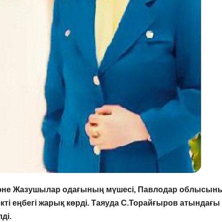
 және Жазушылар одағының мүшесі, Павлодар облысын
ті еңбегі жарық көрді. Таяуда С.Торайғыров атындағы
ді.