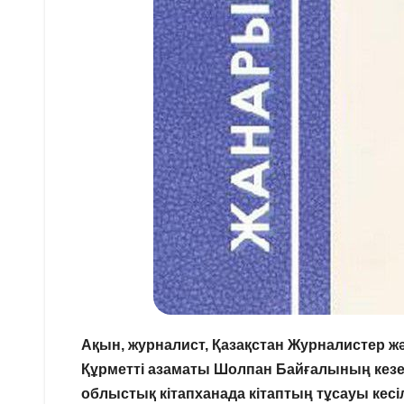
Ақын, журналист, Қазақстан Журналистер
Құрметті азаматы Шолпан Байғалының кезек
облыстық кітапханада кітаптың тұсауы кесіл