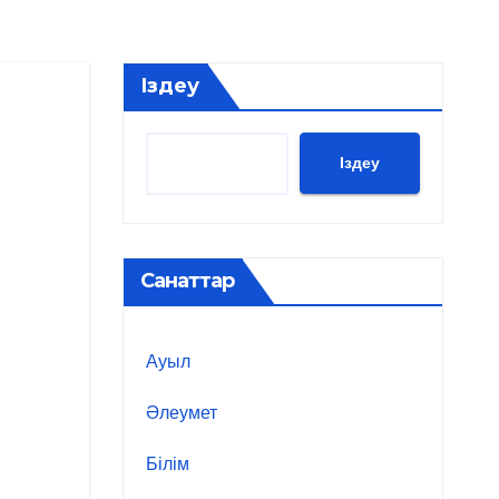
Іздеу
Іздеу
Санаттар
Ауыл
Әлеумет
Білім