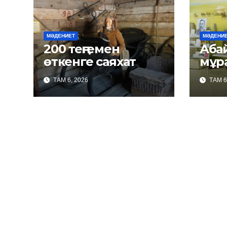
МӘДЕНИЕТ
МӘДЕНИ
200 теңгемен
Абайда
өткенге саяхат
мұр
ТАМ 6, 2026
ТАМ 6