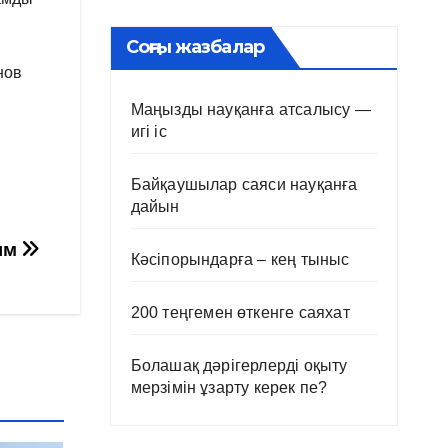
Соңғы жазбалар
нов
Маңызды науқанға атсалысу —
игі іс
Байқаушылар саяси науқанға
дайын
ым
Кәсіпорындарға – кең тыныс
200 теңгемен өткенге саяхат
Болашақ дәрігерлерді оқыту
мерзімін ұзарту керек пе?