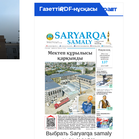
Мұрағат
Газеттің PDF-нұсқасы
Выбрать Saryarqa samaly