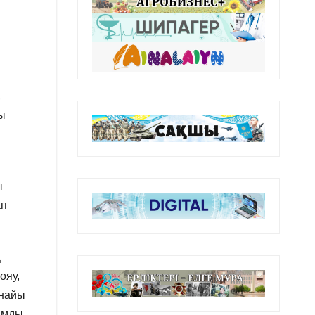
,
ы
ы
ап
ң
ояу,
ынайы
дамды