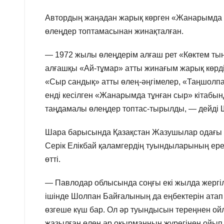
Автордың жаңадан жарық көрген «Жанарымда т
өлеңдер топтамасынан жинақталған.
— 1972 жылы өлеңдерім алғаш рет «Көктем тын
алғашқы «Ай-тұмар» атты жинағым жарық көрді.
«Сыр сандық» атты өлең-әңгімелер, «Таңшолпан
енді кесілген «Жанарымда тұнған сыр» кітабынд
таңдамалы өлеңдер топтас-тырылды, — дейді 
Шара барысында Қазақстан Жазушылар одағы 
Серік Елікбай қаламгердің туындыларының ерекш
өтті.
— Павлодар облысында соңғы екі жылда жергіл
ішінде Шолпан Байғалының да еңбектерін атап
өзгеше күш бар. Ол әр туындысын тереңнен ой
жазылған өлең әр оқырманның жүрегінен ойып 