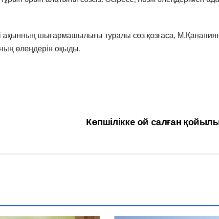
рі ақынның шығармашылығы туралы сөз қозғаса, М.Қанапия
нның өлеңдерін оқыды.
Көпшілікке ой салған қойыл