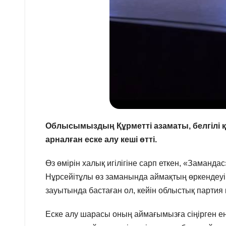
Облысымыздың Құрметті азаматы, белгілі 
арналған еске алу кеші өтті.
Өз өмірін халық игілігіне сарп еткен, «Заманд
Нұрсейітұлы өз заманында аймақтың өркендеуін
зауытында бастаған ол, кейін облыстық партия 
Еске алу шарасы оның аймағымызға сіңірген е