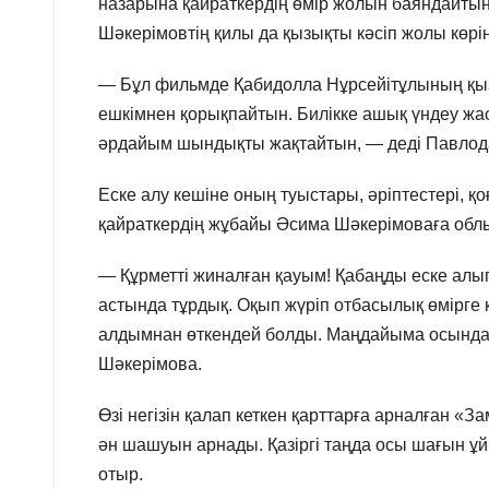
назарына қайраткердің өмір жолын баяндайтын 
Шәкерімовтің қилы да қызықты кәсіп жолы көрін
— Бұл фильмде Қабидолла Нұрсейітұлының қызмет
ешкімнен қорықпайтын. Билікке ашық үндеу жасау
әрдайым шындықты жақтайтын, — деді Павлода
Еске алу кешіне оның туыстары, әріптестері, 
қайраткердің жұбайы Әсима Шәкерімоваға облы
— Құрметті жиналған қауым! Қабаңды еске алып
астында тұрдық. Оқып жүріп отбасылық өмірге 
алдымнан өткендей болды. Маңдайыма осында
Шәкерімова.
Өзі негізін қалап кеткен қарттарға арналған 
ән шашуын арнады. Қазіргі таңда осы шағын 
отыр.