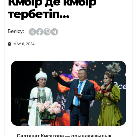
Күмбір де күмбір
тербетіп…
Бөлісу:
МАУ 6, 2024
Салтанат Қисатова — орындаушылық