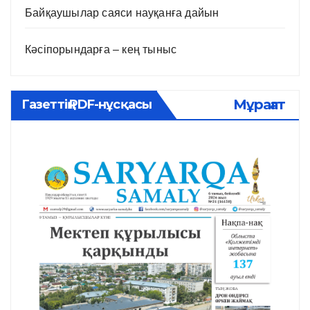
Байқаушылар саяси науқанға дайын
Кәсіпорындарға – кең тыныс
Мұрағат
Газеттің PDF-нұсқасы