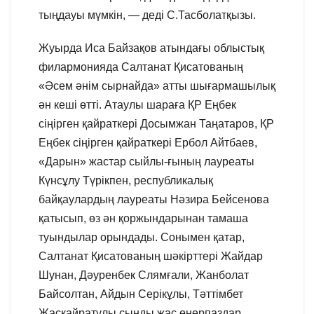
тыңдауы мүмкін, — деді С.Тасболатқызы.
Жуырда Иса Байзақов атындағы облыстық
филармонияда Салтанат Қисатованың
«Әсем әнім сырнайда» атты шығармашылық
ән кеші өтті. Атаулы шараға ҚР Еңбек
сіңірген қайраткері Досымжан Таңатаров, ҚР
Еңбек сіңірген қайраткері Ербол Айтбаев,
«Дарын» жастар сыйлы-ғының лауреаты
Күнсұлу Түрікпен, республикалық
байқаулардың лауреаты Нәзира Бейсенова
қатысып, өз ән қоржындарынан тамаша
туындылар орындады. Сонымен қатар,
Салтанат Қисатованың шәкірттері Жайдар
Шунан, Дәуренбек Слямғали, Жанболат
Байсолтан, Айдын Серікұлы, Тәттімбет
Жасқайратұлы сынды жас өнерпаздар