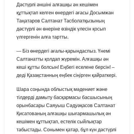
Дәстүрлі әншіні алғашқы ән кешімен
құттықтап келген өнердегі ағасы Досымжан
Таңатаров Салтанат Тасболатқызының
дәстүрлі ән өнеріне өзіндік үлесін қосып
үлгергенін алға тартты.
— Біз өнердегі ағалы-қарындаспыз. Үнемі
Салтанатты қолдап жүремін. Алғашқы ән
кеші құтты болсын! Еңбегі еселене берсін! –
деді Қазақстанның еңбек сіңірген қайраткері.
Шара соңында облыстық мәдениет және
тілдерді дамыту басқармасы басшысының
орынбасары Саяуыш Сәдуәқасов Салтанат
Қисатованың алғашқы шығармашылық ән
кешімен құттықтап, естелік сыйлықтар
табыстады. Сонымен қатар, бұл күн дәстүрлі