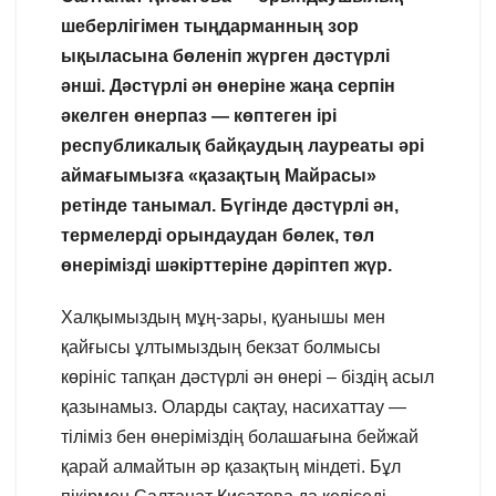
шеберлігімен тыңдарманның зор
ықыласына бөленіп жүрген дәстүрлі
әнші. Дәстүрлі ән өнеріне жаңа серпін
әкелген өнерпаз — көптеген ірі
республикалық байқаудың лауреаты әрі
аймағымызға «қазақтың Майрасы»
ретінде танымал. Бүгінде дәстүрлі ән,
термелерді орындаудан бөлек, төл
өнерімізді шәкірттеріне дәріптеп жүр.
Халқымыздың мұң-зары, қуанышы мен
қайғысы ұлтымыздың бекзат болмысы
көрініс тапқан дәстүрлі ән өнері – біздің асыл
қазынамыз. Оларды сақтау, насихаттау —
тіліміз бен өнеріміздің болашағына бейжай
қарай алмайтын әр қазақтың міндеті. Бұл