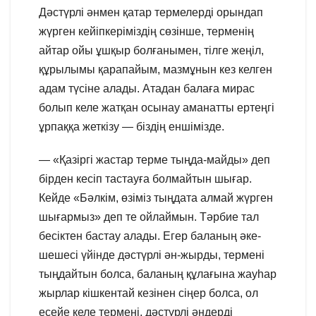
Дәстүрлі әнмен қатар термелерді орындап
жүрген кейіпкеріміздің сөзінше, терменің
айтар ойы ұшқыр болғанымен, тілге жеңіл,
құрылымы қарапайым, мазмұнын кез келген
адам түсіне алады. Атадан балаға мирас
болып келе жатқан осынау аманатты ертеңгі
ұрпаққа жеткізу — біздің еншімізде.
— «Қазіргі жастар терме тыңда-майды» деп
бірден кесіп тастауға болмайтын шығар.
Кейде «Бәлкім, өзіміз тыңдата алмай жүрген
шығармыз» деп те ойлаймын. Тәрбие тал
бесіктен бастау алады. Егер баланың әке-
шешесі үйінде дәстүрлі ән-жырды, термені
тыңдайтын болса, баланың құлағына жауһар
жырлар кішкентай кезінен сіңер болса, ол
есейе келе термені, дәстүрлі әндерді