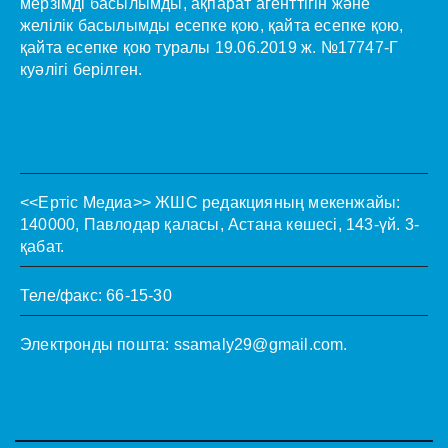
мерзімді басылымды, ақпарат агенттігін және
желілік басылымды есепке қою, қайта есепке қою,
қайта есепке қою туралы 19.06.2019 ж. №17747-Г
куәлігі берілген.
<<Ертіс Медиа>>
ЖШС редакцияның мекенжайы:
140000, Павлодар қаласы, Астана көшесі, 143-үй. 3-
қабат.
Теле/факс: 66-15-30
Электронды пошта:
ssamaly29@gmail.com
.