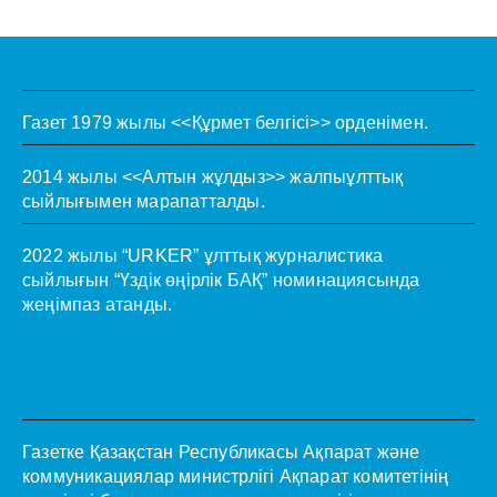
Газет 1979 жылы <<Құрмет белгісі>> орденімен.
2014 жылы <<Алтын жұлдыз>> жалпыұлттық
сыйлығымен марапатталды.
2022 жылы “URKER” ұлттық журналистика
сыйлығын “Үздік өңірлік БАҚ” номинациясында
жеңімпаз атанды.
Газетке Қазақстан Республикасы Ақпарат және
коммуникациялар министрлігі Ақпарат комитетінің