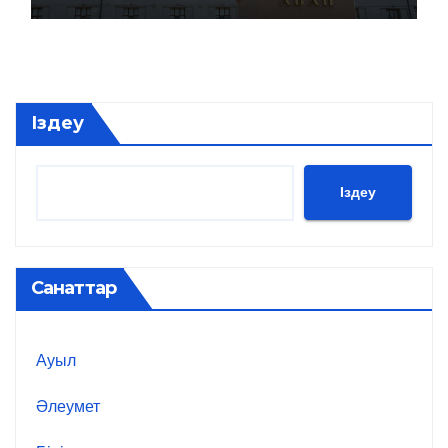
Іздеу
Іздеу
Санаттар
Ауыл
Әлеумет