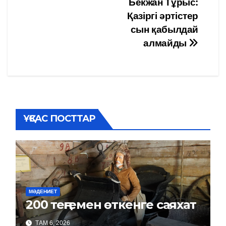
записям
Бекжан Тұрыс:
Қазіргі әртістер
сын қабылдай
алмайды
ҰҚСАС ПОСТТАР
МӘДЕНИЕТ
200 теңгемен өткенге саяхат
ТАМ 6, 2026