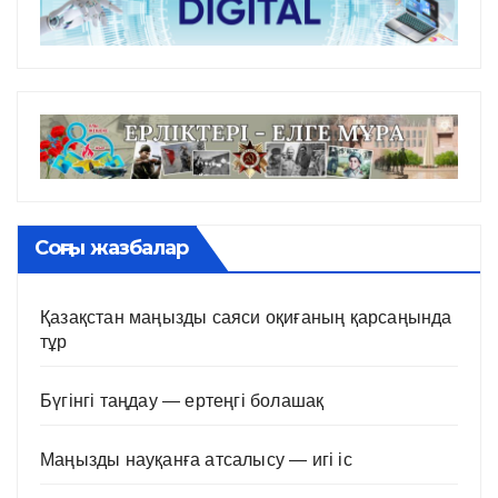
Соңғы жазбалар
Қазақстан маңызды саяси оқиғаның қарсаңында
тұр
Бүгінгі таңдау — ертеңгі болашақ
Маңызды науқанға атсалысу — игі іс