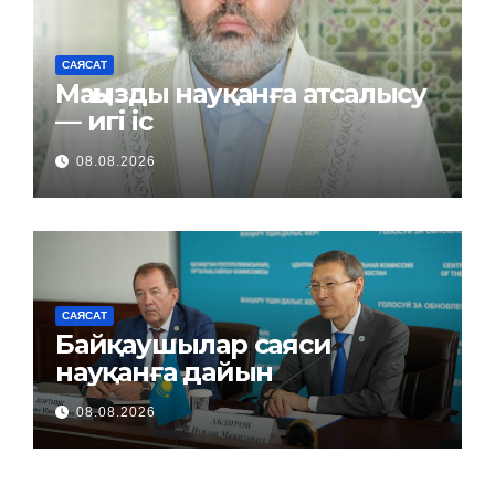
САЯСАТ
Маңызды науқанға атсалысу
— игі іс
08.08.2026
САЯСАТ
Байқаушылар саяси
науқанға дайын
08.08.2026