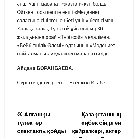
әнші үшін марапат «жауған» күн болды.
Өйткені, осы кеште әнші «Мәдениет
саласына сіңірген еңбегі үшін» белгісімен,
Халықаралық Түріксой ұйымының 30
жылдығына орай «Түріксой» медалімен,
«Бейбітшілік Әлемі» одағының «Мәдениет
майталманы» медалімен марапатталды.
Айдана БОРАНБАЕВА.
Суреттерді түсірген — Есенжол Исабек.
Навигация
Алғашқы
Қазақстанның
түлектер
еңбек сіңірген
по
спектакль қойды
қайраткері, актер