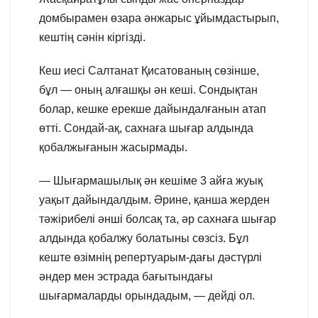
домбырамен өзара әнжарыс ұйымдастырып,
кештің сәнін кіргізді.
Кеш иесі Салтанат Қисатованың сөзінше,
бұл — оның алғашқы ән кеші. Сондықтан
болар, кешке ерекше дайындалғанын атап
өтті. Сондай-ақ, сахнаға шығар алдында
қобалжығанын жасырмады.
— Шығармашылық ән кешіме 3 айға жуық
уақыт дайындалдым. Әрине, қанша жерден
тәжірибелі әнші болсақ та, әр сахнаға шығар
алдында қобалжу болатыны сөзсіз. Бұл
кеште өзімнің репертуарым-дағы дәстүрлі
әндер мен эстрада бағытындағы
шығармаларды орындадым, — дейді ол.