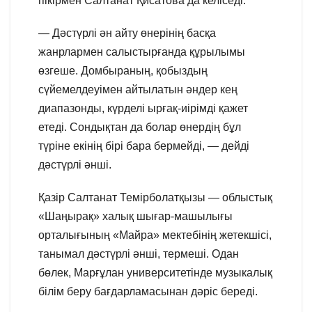
пікірмен Салтанат Қисатова да келіседі.
— Дәстүрлі ән айту өнерінің басқа
жанрлармен салыстырғанда құрылымы
өзгеше. Домбыраның, қобыздың
сүйемелдеуімен айтылатын әндер кең
диапазонды, күрделі ырғақ-иірімді қажет
етеді. Сондықтан да болар өнердің бұл
түріне екінің бірі бара бермейді, — дейді
дәстүрлі әнші.
Қазір Салтанат Темірболатқызы — облыстық
«Шаңырақ» халық шығар-машылығы
орталығының «Майра» мектебінің жетекшісі,
танымал дәстүрлі әнші, термеші. Одан
бөлек, Марғұлан университетінде музыкалық
білім беру бағдарламасынан дәріс береді.