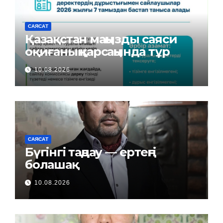
САЯСАТ
Қазақстан маңызды саяси
оқиғаның қарсаңында тұр
10.08.2026
САЯСАТ
Бүгінгі таңдау — ертеңгі
болашақ
10.08.2026