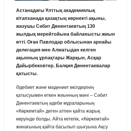
Астанадағы Ұлттық академиялық
кітапханада қазақтың көрнекті ақыны,
жазушы Сәбит Дөнентаевтың 130
жылдық мерейтойына байланысты жиын
өтті. Оған Павлодар облысынан арнайы
делегация мен Алматыдан келген
ақынның ұрпақтары Жарқын, Асқар
Дайырбековтер, Балқия Дөнентаевалар
қатысты.
Әдебиет және мәдениет өкілдерінің
қатысуымен өткен жиынның мәні – Сәбит
Дөнентаевтың әдеби мұраларының
«Көркемтай» деген атпен қайта жарық
көруінде болды. Айта кетелік, «Көркемтай»
жинағының қайта басылып шығуына Ақсу