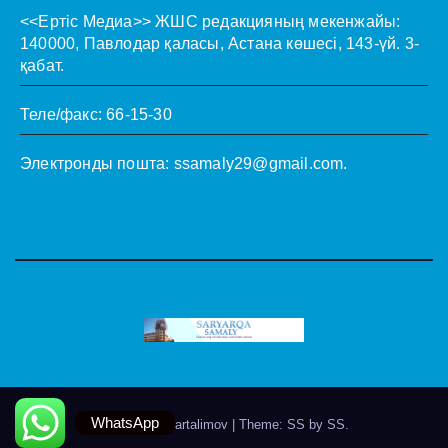
<<Ертіс Медиа>>
ЖШС редакцияның мекенжайы:
140000, Павлодар қаласы, Астана көшесі, 143-үй. 3-
қабат.
Теле/факс: 66-15-30
Электронды пошта:
ssamaly29@gmail.com
.
WhatsApp
Theme by @artalimov
|
Theme: SS by
SS
.