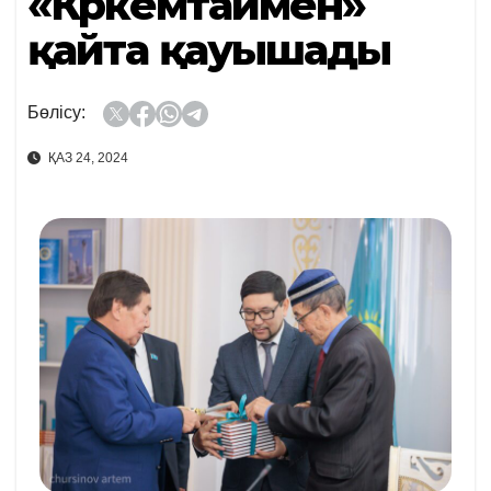
«Көркемтаймен»
қайта қауышады
Бөлісу:
ҚАЗ 24, 2024