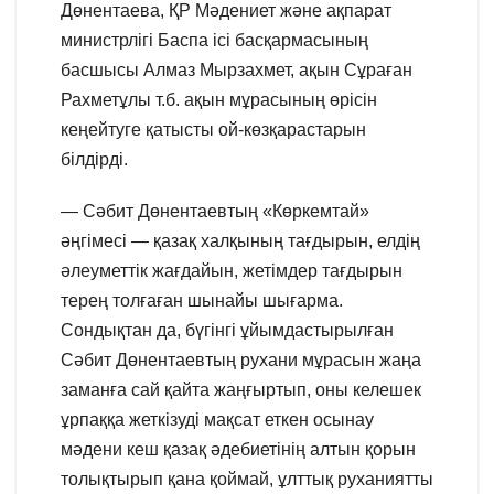
Дөнентаева, ҚР Мәдениет және ақпарат
министрлігі Баспа ісі басқармасының
басшысы Алмаз Мырзахмет, ақын Сұраған
Рахметұлы т.б. ақын мұрасының өрісін
кеңейтуге қатысты ой-көзқарастарын
білдірді.
— Сәбит Дөнентаевтың «Көркемтай»
әңгімесі — қазақ халқының тағдырын, елдің
әлеуметтік жағдайын, жетімдер тағдырын
терең толғаған шынайы шығарма.
Сондықтан да, бүгінгі ұйымдастырылған
Сәбит Дөнентаевтың рухани мұрасын жаңа
заманға сай қайта жаңғыртып, оны келешек
ұрпаққа жеткізуді мақсат еткен осынау
мәдени кеш қазақ әдебиетінің алтын қорын
толықтырып қана қоймай, ұлттық руханиятты