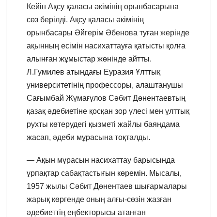
Кейін Ақсу қаласы әкімінің орынбасарына
сөз берілді. Ақсу қаласы әкімінің
орынбасары Әйгерім Әбенова туған жерінде
ақынның есімін насихаттауға қатысты қолға
алынған жұмыстар жөнінде айтты.
Л.Гумилев атындағы Еуразия Ұлттық
университетінің профессоры, алаштанушы
Сағымбай Жұмағұлов Сәбит Дөнентаевтың
қазақ әдебиетіне қосқан зор үлесі мен ұлттық
рухты көтерудегі қызметі жайлы баяндама
жасап, әдеби мұрасына тоқталды.
— Ақын мұрасын насихаттау барысында
ұрпақтар сабақтастығын көремін. Мысалы,
1957 жылы Сәбит Дөнентаев шығармалары
жарық көргенде оның алғы-сөзін жазған
әдебиеттің еңбекторысы атанған