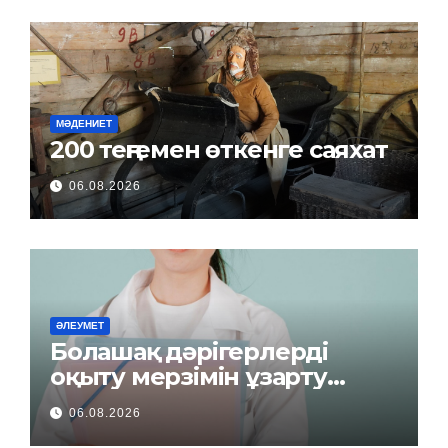
МӘДЕНИЕТ
200 теңгемен өткенге саяхат
06.08.2026
ӘЛЕУМЕТ
Болашақ дәрігерлерді
оқыту мерзімін ұзарту
керек пе?
06.08.2026