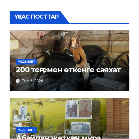
ҰҚСАС ПОСТТАР
МӘДЕНИЕТ
200 теңгемен өткенге саяхат
ТАМ 6, 2026
МӘДЕНИЕТ
Абайдан жеткен мұра