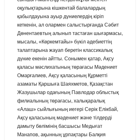
оқулықтарына кішкентай балалардың
қабылдауына ауыр дүниелердің кіріп
кеткенін, ал олармен салыстырғанда Сәбит
Дөнентаевтың алынып тастаған шығармасы,
мысалы, «Көркемтайы» бүкіл әдебиеттің
талаптарына жауап беретін классикалық
дүние екенін айтты. Сонымен қатар, Ақсу
қаласы мәслихатының төрағасы Мәдениет
Омарғалиев, Ақсу қаласының Құрметті
азаматы Қаршыға Шаяхметов, Қазақстан
Жазушылар одағының Павлодар облыстық
филиалының төрағасы, халықаралық
«Алаш» сыйлығының иегері Серік Елікбай,
Ақсу қаласының мәдениет және тілдерді
дамыту бөлімінің басшысы Медығат
Манапов, ақынның ұрпақтары Балқия