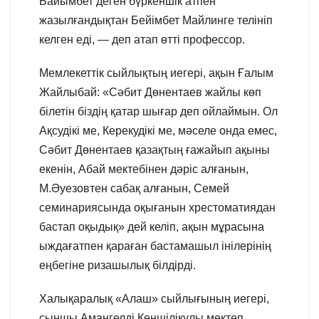
Байымбет деген бүркеншік атпен
жазылғандықтан Бейімбет Майлинге телініп
келген еді, — деп атап өтті профессор.
Мемлекеттік сыйлықтың иегері, ақын Ғалым
Жайлыбай: «Сәбит Дөнентаев жайлы көп
білетін біздің қатар шығар деп ойлаймын. Ол
Ақсудікі ме, Керекудікі ме, мәселе онда емес,
Сәбит Дөнентаев қазақтың ғажайып ақыны
екенін, Абай мектебінен дәріс алғанын,
М.Әуезовтен сабақ алғанын, Семей
семинариясында оқығанын хрестоматиядан
бастап оқыдық» дей келіп, ақын мұрасына
ыждағатпен қараған бастамашыл інілерінің
еңбегіне ризашылық білдірді.
Халықаралық «Алаш» сыйлығының иегері,
сыншы Амангелді Кеңшілікұлы мектеп