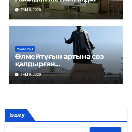
ТАМ 6, 2026
МӘДЕНИЕТ
Өлмейтұғын артына сөз
қалдырған…
ТАМ 6, 2026
Іздеу