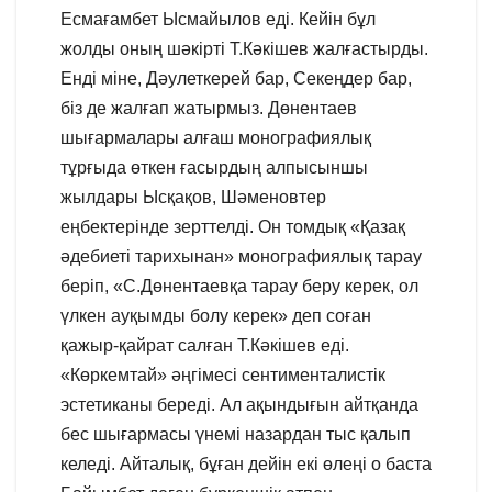
Есмағамбет Ысмайылов еді. Кейін бұл
жолды оның шәкірті Т.Кәкішев жалғастырды.
Енді міне, Дәулеткерей бар, Секеңдер бар,
біз де жалғап жатырмыз. Дөнентаев
шығармалары алғаш монографиялық
тұрғыда өткен ғасырдың алпысыншы
жылдары Ысқақов, Шәменовтер
еңбектерінде зерттелді. Он томдық «Қазақ
әдебиеті тарихынан» монографиялық тарау
беріп, «С.Дөнентаевқа тарау беру керек, ол
үлкен ауқымды болу керек» деп соған
қажыр-қайрат салған Т.Кәкішев еді.
«Көркемтай» әңгімесі сентименталистік
эстетиканы береді. Ал ақындығын айтқанда
бес шығармасы үнемі назардан тыс қалып
келеді. Айталық, бұған дейін екі өлеңі о баста