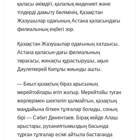
қаласы әкімдігі, қалалық мәдениет және
тілдерді дамыту бөлімінің, Қазақстан
Жазушылар одағының Астана қаласындағы
филиалының еңбегі зор.
Қазақстан Жазушылар одағының хатшысы,
Астана қаласын-дағы филиалының
төрағасы, жинақты құрастырушы, ақын
Дәулеткерей Кәпұлы жиынды ашты.
— Биыл қазақтың біраз арысының
мерейтойлары өтіп жатыр. Мерейтойы туған
жерлерімен шектеліп қалмайтын, қазақтың
маңдайына біткен тұлғалар болады, соның
бірі — Сәбит Дөнентаев. Бірақ кейде Алаш
арыстары, руханиятымыздың басында
тұрған тұлғалар есімі айтыла бастағанда