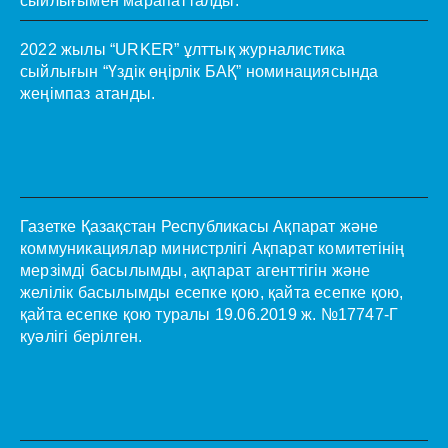
сыйлығымен марапатталды.
2022 жылы “URKER” ұлттық журналистика
сыйлығын “Үздік өңірлік БАҚ” номинациясында
жеңімпаз атанды.
Газетке Қазақстан Республикасы Ақпарат және
коммуникациялар министрлігі Ақпарат комитетінің
мерзімді басылымды, ақпарат агенттігін және
желілік басылымды есепке қою, қайта есепке қою,
қайта есепке қою туралы 19.06.2019 ж. №17747-Г
куәлігі берілген.