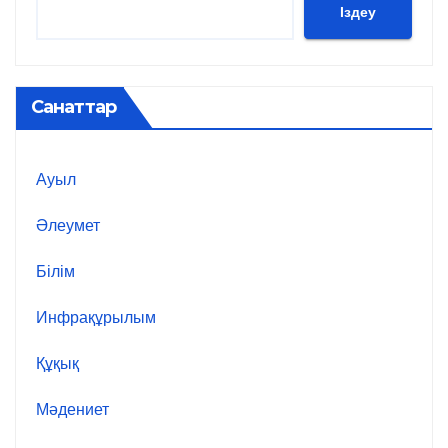
Іздеу
Санаттар
Ауыл
Әлеумет
Білім
Инфрақұрылым
Құқық
Мәдениет