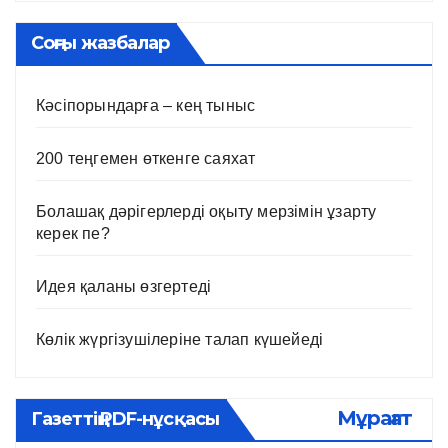
Соңғы жазбалар
Кәсіпорындарға – кең тыныс
200 теңгемен өткенге саяхат
Болашақ дәрігерлерді оқыту мерзімін ұзарту
керек пе?
Идея қаланы өзгертеді
Көлік жүргізушілеріне талап күшейеді
Мұрағат
Газеттің PDF-нұсқасы