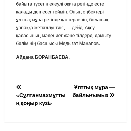
байыта түсетін елеулі оқиға ретінде есте
қалады деп есептеймін. Оның еңбектері
ұлттық мұра ретінде қастерленіп, болашақ
ұрпаққа жеткізілуі тиіс, — дейді Ақсу
қаласының мәдениет және тілдерді дамыту
бөлімінің басшысы Медығат Манапов.
Айдана БОРАНБАЕВА.
Навигация
Ұлттық мұра —
«Сұлтанмахмұтты
байлығымыз
по
ң қоңыр күзі»
записям