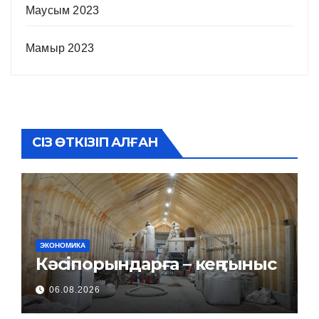
Маусым 2023
Мамыр 2023
СІЗ ӨТКІЗІП АЛҒАН
ЭКОНОМИКА
Кәсіпорындарға – кең тыныс
06.08.2026