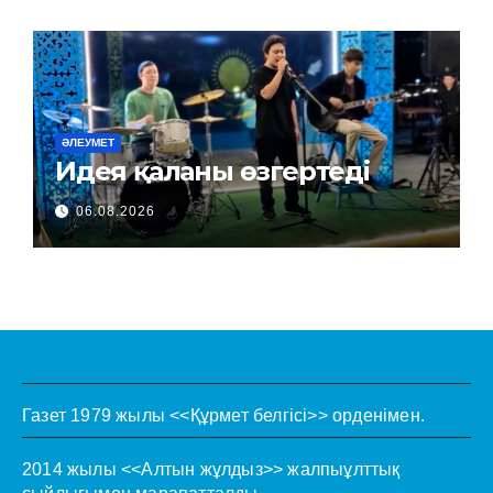
ӘЛЕУМЕТ
Идея қаланы өзгертеді
06.08.2026
Газет 1979 жылы <<Құрмет белгісі>> орденімен.
2014 жылы <<Алтын жұлдыз>> жалпыұлттық