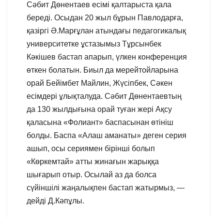
Сәбит Дөнентаев есімі қалтарыста қала
береді. Осыдан 20 жыл бұрын Павлодарға,
қазіргі Ә.Марғұлан атындағы педагогикалық
университетке ұстазымыз Тұрсынбек
Кәкішев бастап апарып, үлкен конференция
өткен болатын. Биыл да мерейтойларына
орай Бейімбет Майлин, Жүсіпбек, Сәкен
есімдері ұлықталуда. Сәбит Дөнентаевтың
да 130 жылдығына орай туған жері Ақсу
қаласына «Фолиант» баспасынан өтініш
болды. Баспа «Алаш аманаты» деген серия
ашып, осы сериямен бірінші болып
«Көркемтай» атты жинағын жарыққа
шығарып отыр. Осылай аз да болса
сүйіншілі жаңалықпен бастап жатырмыз, —
дейді Д.Кәпұлы.