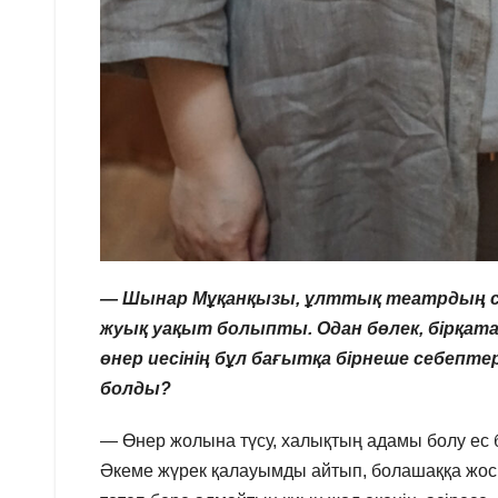
— Шынар Мұқанқызы, ұлттық театрдың са
жуық уақыт болыпты. Одан бөлек, бірқата
өнер иесінің бұл бағытқа бірнеше себептерм
болды?
— Өнер жолына түсу, халықтың адамы болу ес бі
Әкеме жүрек қалауымды айтып, болашаққа жоспа