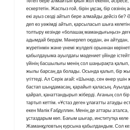
төтеп бере алмайтын қиын жол екенін, әсіресе
ескертетін. Жаспыз ғой, бірін ұқсақ, бір сөзіні
екі ауыз сөзді айтып бере алмайды дейсіз бе?
деп өз уәжімді айтып, қарсыласып шыға келетін
толтыру кезінде «болашақ мамандығыңыз» деге
адымдай бердім. Мәнерлеп оқудан, ән айтудан, 
жүретінмін және үнемі жүлделі орыннан көріне
қабылдауыма ауылдағы мәдениет үйінде істейті
үйінің басшылығы менің сол шаңырақта қалып, қ
жылы барсаң да болады. Осында қалып, бір жы
үгіттеді. Ал Серік ағай: «Шынар, сен өнер үш
бастап шыңдамасаң, қарайып қаласың. Ауылда 
қайрап, қанаттандырып жіберді. Ағаның сол бі
тартып кеттім. «Ұстаз деген ұлағатты атауды есті
екен Мәлік Ғабдуллин. Менің де аттары аталса,
ұстаздарым көп. Бағым шығар, институтқа ке
Жаманқұловтың курсына қабылдандым. Сол кезд