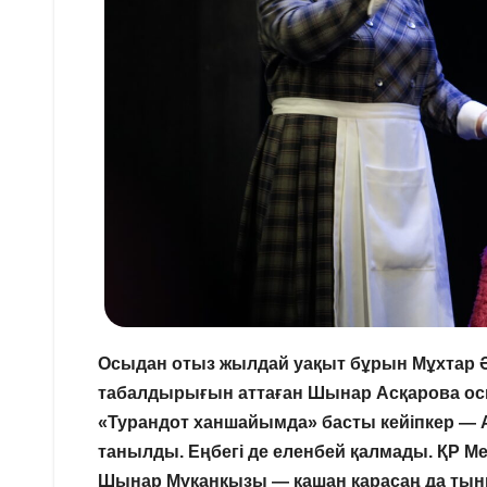
Осыдан отыз жылдай уақыт бұрын Мұхтар Ә
табалдырығын аттаған Шынар Асқарова осы 
«Турандот ханшайымда» басты кейіпкер — 
танылды. Еңбегі де еленбей қалмады. ҚР М
Шынар Мұқанқызы — қашан қарасаң да тыны