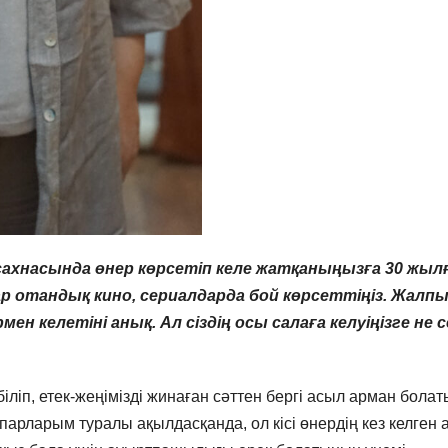
хнасында өнер көрсетіп келе жатқаныңызға 30 жыл
р отандық кино, сериалдарда бой көрсеттіңіз. Жалпы
ен келетіні анық. Ал сіздің осы салаға келуіңізге не 
ліп, етек-жеңімізді жинаған сәттен бергі асыл арман болат
рларым туралы ақылдасқанда, ол кісі өнердің кез келген 