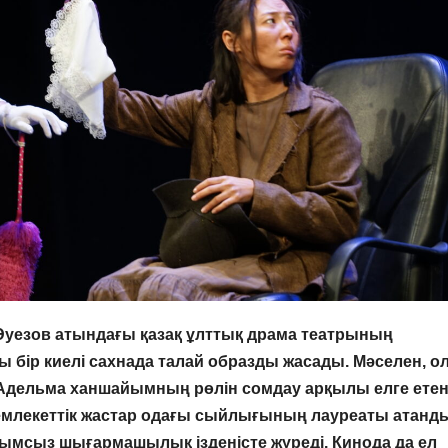
уезов атындағы қазақ ұлттық драма театрының
бір киелі сахнада талай образды жасады. Мәселен, о
Адельма ханшайымның рөлін сомдау арқылы елге ете
емлекеттік жастар одағы сыйлығының лауреаты атанды
мсыз шығармашылық ізденісте жүреді. Кинода да ел