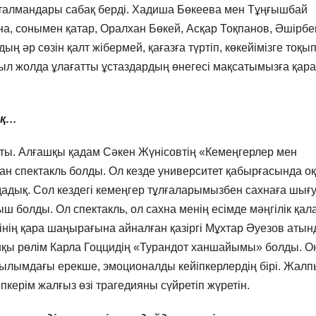
йталмандары сабақ берді. Хадиша Бөкеева мен Тұңғышбай
а, сонымен қатар, Оралхан Бөкей, Асқар Тоқпанов, Әшірбе
 әр сөзін қалт жібермей, қағазға түртіп, көкейімізге тоқы
ғыл жолда ұлағатты ұстаздардың өнегесі мақсатымызға қар
ақ…
ты. Алғашқы қадам Сәкен Жүнісовтің «Кемеңгерлер мен
ан спектакль болды. Ол кезде университет қабырғасында о
дадық. Сол кездегі кемеңгер тұлғаларымызбен сахнаға шығу
 болды. Ол спектакль, ол сахна менің есімде мәңгілік қал
інің қара шаңырағына айналған қазіргі Мұхтар Әуезов атын
шқы рөлім Карла Гоццидің «Турандот ханшайымы» болды. О
лымдағы ерекше, эмоционалды кейіпкерлердің бірі. Жалп
пкерім жалғыз өзі трагедияны сүйретіп жүретін.