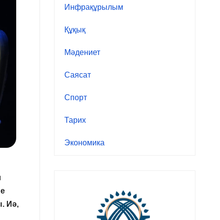
Инфрақұрылым
Құқық
Мәдениет
Саясат
Спорт
Тарих
Экономика
л
не
. Иә,