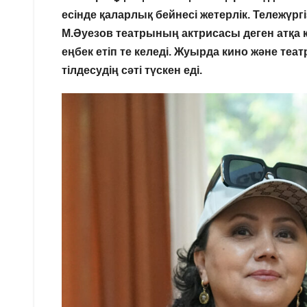
есінде қаларлық бейнесі жетерлік. Тележүргі
М.Әуезов театрының актрисасы деген атқа к
еңбек етіп те келеді. Жуырда кино және те
тілдесудің сәті түскен еді.