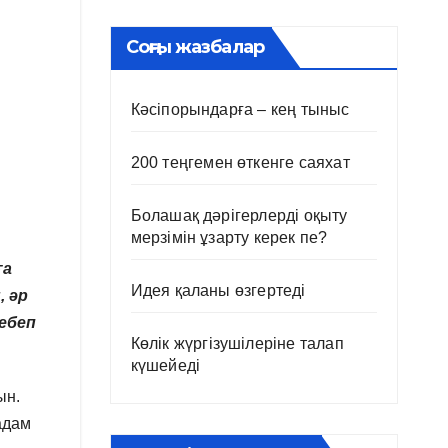
Соңғы жазбалар
Кәсіпорындарға – кең тыныс
200 теңгемен өткенге саяхат
Болашақ дәрігерлерді оқыту
мерзімін ұзарту керек пе?
ға
Идея қаланы өзгертеді
, әр
себеп
Көлік жүргізушілеріне талап
күшейеді
ын.
адам