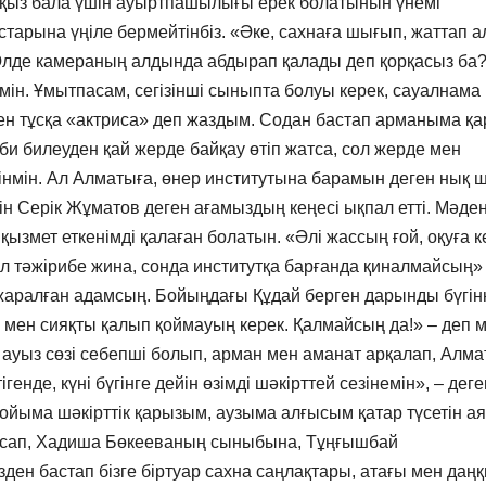
, қыз бала үшін ауыртпашылығы ерек болатынын үнемі
ң астарына үңіле бермейтінбіз. «Әке, сахнаға шығып, жаттап а
 Әлде камераның алдында абдырап қалады деп қорқасыз ба?
мін. Ұмытпасам, сегізінші сыныпта болуы керек, сауалнама
н тұсқа «актриса» деп жаздым. Содан бастап арманыма қа
би билеуден қай жерде байқау өтіп жатса, сол жерде мен
тінмін. Ал Алматыға, өнер институтына барамын деген нық 
н Серік Жұматов деген ағамыздың кеңесі ықпал етті. Мәде
ызмет еткенімді қалаған болатын. «Әлі жассың ғой, оқуға к
л тәжірибе жина, сонда институтқа барғанда қиналмайсың»
ін жаралған адамсың. Бойыңдағы Құдай берген дарынды бүгі
мен сияқты қалып қоймауың керек. Қалмайсың да!» – деп м
р ауыз сөзі себепші болып, арман мен аманат арқалап, Алм
генде, күні бүгінге дейін өзімді шәкірттей сезінемін», – деге
 ойыма шәкірттік қарызым, аузыма алғысым қатар түсетін а
ле сап, Хадиша Бөкееваның сыныбына, Тұңғышбай
ен бастап бізге біртуар сахна саңлақтары, атағы мен даң