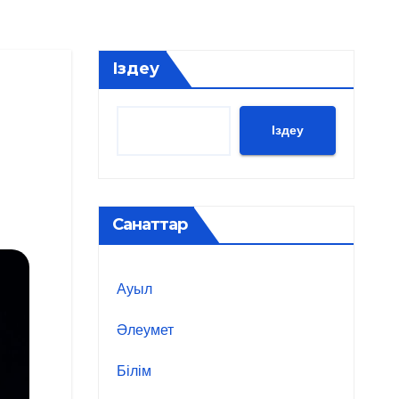
Іздеу
Іздеу
Санаттар
Ауыл
Әлеумет
Білім