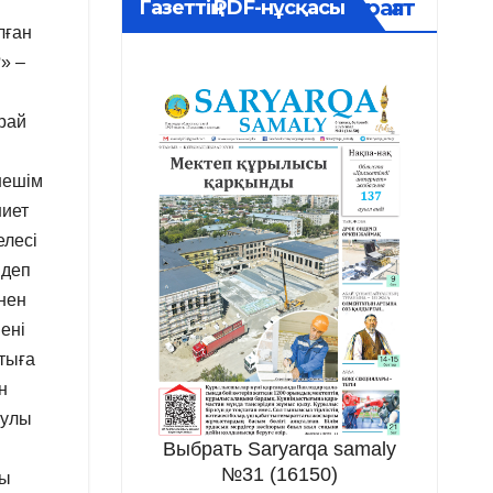
Мұрағат
Газеттің PDF-нұсқасы
лған
» –
рай
шешім
ниет
елесі
 деп
ннен
ені
атыға
н
яулы
Выбрать Saryarqa samaly
№31 (16150)
қы