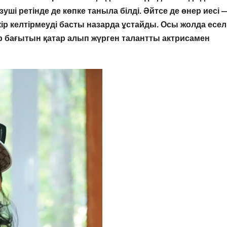
зуші ретінде де көпке таныла білді. Әйтсе де өнер иесі 
ір келтірмеуді басты назарда ұстайды. Осы жолда есел
атр бағытын қатар алып жүрген талантты актрисамен