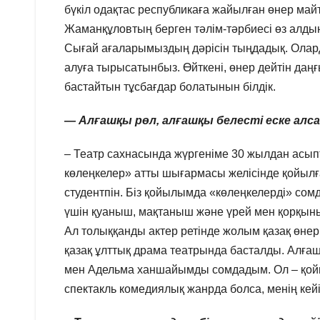
бүкіл одақтас республикаға жайылған өнер ма
Жаманқұловтың берген тәлім-тәрбиесі өз алдын
Сығай ағаларымыздың дәрісін тыңдадық. Олардың
алуға тырысатынбыз. Өйткені, өнер дейтін даң
бастайтын тұсбағдар болатынын білдік.
— Алғашқы рөл, алғашқы белесті еске алс
– Театр сахнасында жүргеніме 30 жылдан асып
көлеңкелер» атты шығармасы желісінде қойылғ
студентпін. Біз қойылымда «көлеңкелерді» сом
үшін қуаныш, мақтаныш және үрей мен қорқыныш
Ал толыққанды актер ретінде жолым қазақ өнер
қазақ ұлттық драма театрында басталды. Алға
мен Адельма ханшайымды сомдадым. Ол – қойы
спектакль комедиялық жанрда болса, менің кейі