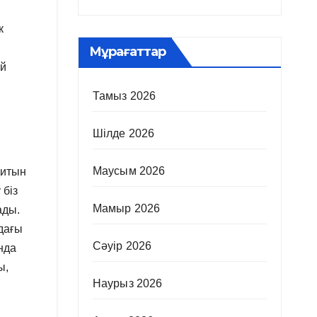
к
п
Мұрағаттар
ай
Тамыз 2026
Шілде 2026
Маусым 2026
қитын
 біз
Мамыр 2026
ады.
дағы
Сәуір 2026
нда
ы,
Наурыз 2026