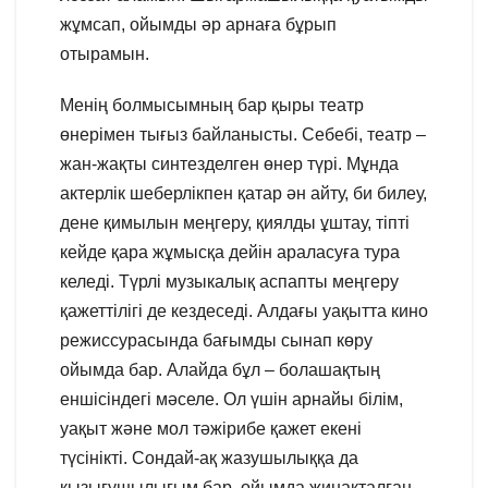
жұмсап, ойымды әр арнаға бұрып
отырамын.
Менің болмысымның бар қыры театр
өнерімен тығыз байланысты. Себебі, театр –
жан-жақты синтезделген өнер түрі. Мұнда
актерлік шеберлікпен қатар ән айту, би билеу,
дене қимылын меңгеру, қиялды ұштау, тіпті
кейде қара жұмысқа дейін араласуға тура
келеді. Түрлі музыкалық аспапты меңгеру
қажеттілігі де кездеседі. Алдағы уақытта кино
режиссурасында бағымды сынап көру
ойымда бар. Алайда бұл – болашақтың
еншісіндегі мәселе. Ол үшін арнайы білім,
уақыт және мол тәжірибе қажет екені
түсінікті. Сондай-ақ жазушылыққа да
қызығушылығым бар, ойымда жинақталған