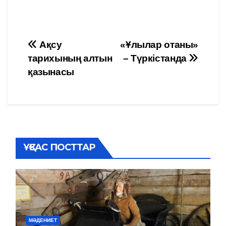
Навигация
Ақсу
«Ұлылар отаны»
тарихының алтын
– Түркістанда
по
қазынасы
записям
ҰҚСАС ПОСТТАР
МӘДЕНИЕТ