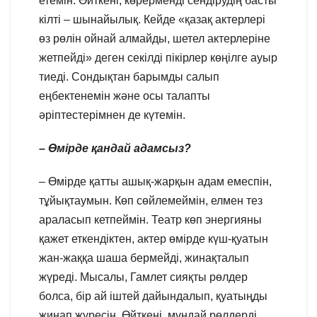
етемін. Өйткені, көрерменді сендірудің басты
кілті – шынайылық. Кейде «қазақ актерлері
өз рөлін ойнай алмайды, шетел актерлеріне
жетпейді» деген секілді пікірлер көңілге ауыр
тиеді. Сондықтан барымды салып
еңбектенемін және осы талапты
әріптестерімнен де күтемін.
– Өмірде қандай адамсыз?
– Өмірде қатты ашық-жарқын адам емеспін,
тұйықтаумын. Көп сөйлемеймін, елмен тез
араласып кетпеймін. Театр көп энергияны
қажет еткендіктен, актер өмірде күш-қуатын
жан-жаққа шаша бермейді, жинақталып
жүреді. Мысалы, Гамлет сияқты рөлдер
болса, бір ай іштей дайындалып, қуатыңды
жинап жүресің. Өйткені, мұндай рөлдерді