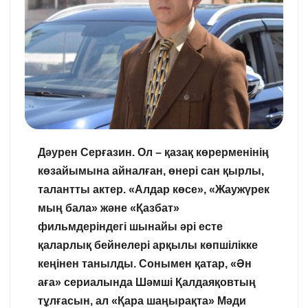
Дәурен Серғазин. Ол – қазақ көрерменінің
көзайымына айналған, өнері сан қырлы,
талантты актер. «Алдар көсе», «Жаужүрек
мың бала» және «Қазбат»
фильмдеріндегі шынайы әрі есте
қаларлық бейнелері арқылы көпшілікке
кеңінен танылды. Сонымен қатар, «Ән
аға» сериалында Шәмші Қалдаяқовтың
тұлғасын, ал «Қара шаңырақта» Мәди