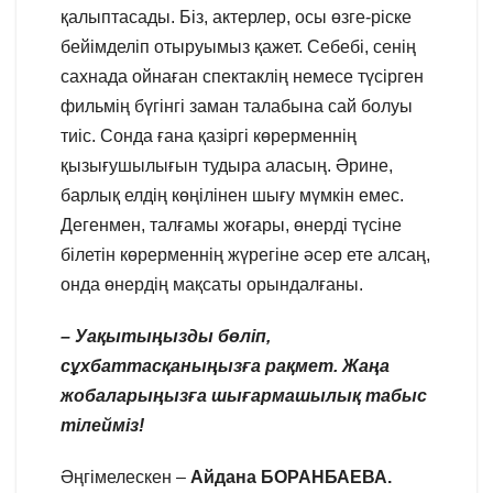
қалыптасады. Біз, актерлер, осы өзге-ріске
бейімделіп отыруымыз қажет. Себебі, сенің
сахнада ойнаған спектаклің немесе түсірген
фильмің бүгінгі заман талабына сай болуы
тиіс. Сонда ғана қазіргі көрерменнің
қызығушылығын тудыра аласың. Әрине,
барлық елдің көңілінен шығу мүмкін емес.
Дегенмен, талғамы жоғары, өнерді түсіне
білетін көрерменнің жүрегіне әсер ете алсаң,
онда өнердің мақсаты орындалғаны.
– Уақытыңызды бөліп,
сұхбаттасқаныңызға рақмет. Жаңа
жобаларыңызға шығармашылық табыс
тілейміз!
Әңгімелескен –
Айдана БОРАНБАЕВА.