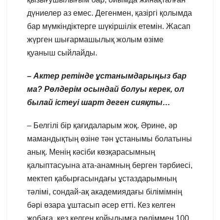
дүниелер аз емес. Дегенмен, қазіргі қолымда
бар мүмкіндіктерге шүкіршілік етемін. Жасап
жүрген шығармашылық жолым өзіме
қуаныш сыйлайды.
– Актер ретінде ұстанымдарыңыз бар
ма? Рөлдерім осындай болуы керек, ол
былай істеуі шарт деген сияқты…
– Белгілі бір қағидаларым жоқ. Әрине, әр
мамандықтың өзіне тән ұстанымы болатыны
анық. Менің кәсіби көзқарасымның
қалыптасуына ата-анамның берген тәрбиесі,
мектеп қабырғасындағы ұстаздарымның
тәлімі, сондай-ақ академиядағы білімімнің
бәрі өзара ұштасып әсер етті. Кез келген
жобаға, кез келген қойылымға рөліммен 100