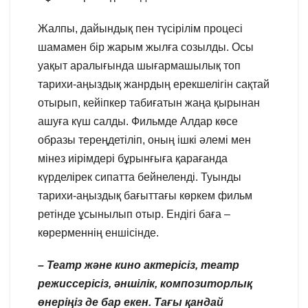
Жалпы, дайындық пен түсірілім процесі
шамамен бір жарым жылға созылды. Осы
уақыт аралығында шығармашылық топ
тарихи-аңыздық жанрдың ерекшелігін сақтай
отырып, кейіпкер табиғатын жаңа қырынан
ашуға күш салды. Фильмде Алдар көсе
образы тереңдетіліп, оның ішкі әлемі мен
мінез иірімдері бұрынғыға қарағанда
күрделірек сипатта бейнеленді. Туынды
тарихи-аңыздық бағыттағы көркем фильм
ретінде ұсынылып отыр. Ендігі баға –
көрерменнің еншісінде.
– Театр және кино актерісіз, театр
режиссерісіз, әншілік, композиторлық
өнеріңіз де бар екен. Тағы қандай