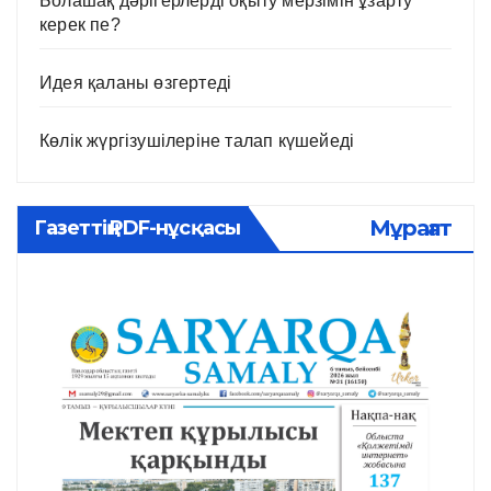
Болашақ дәрігерлерді оқыту мерзімін ұзарту
керек пе?
Идея қаланы өзгертеді
Көлік жүргізушілеріне талап күшейеді
Мұрағат
Газеттің PDF-нұсқасы