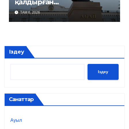
қалдырған…
ТАМ 6, 2026
Іздеу
Іздеу
Санаттар
Ауыл