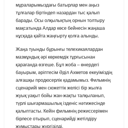
мұраларымыздағы батырлар мен аңыз
тұлғалар біртіндеп назардан тыс қалып
барады. Осы олқылықтың орнын толтыру
мақсатында Алдар көсе бейнесін жаңаша
нұсқада қайта жаңғырту қолға алынды.
Жаңа туынды бұрынғы телехикаялардан
мазмұндық әрі көркемдік тұрғысынан
қарағанда өзгеше. Бұл жоба – өнердегі
бауырым, әріптесім Әділ Ахметов екеуіміздің
алғашқы продюсерлік қадамымыз. Фильмнің
сценарийі мен сюжеттік желісі бір жылға
жуық уақыт бойы жан-жақты талқыланып,
түрлі шығармашылық ізденіс нәтижесінде
қалыптасты. Кейін фильмнің режиссерімен
бірлесе отырып, сценарийді жетілдіру
жұмыстары жүргізілді.