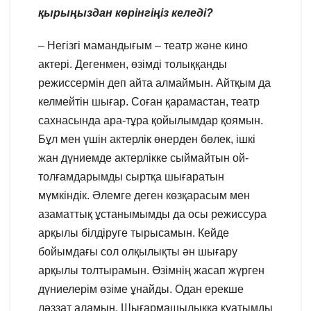
қырыңыздан көрінгіңіз келеді?
– Негізгі мамандығым – театр және кино
актері. Дегенмен, өзімді толыққанды
режиссермін деп айта алмаймын. Айтқым да
келмейтін шығар. Соған қарамастан, театр
сахнасында ара-тұра қойылымдар қоямын.
Бұл мен үшін актерлік өнерден бөлек, ішкі
жан дүниемде актерлікке сыймайтын ой-
толғамдарымды сыртқа шығаратын
мүмкіндік. Әлемге деген көзқарасым мен
азаматтық ұстанымымды да осы режиссура
арқылы білдіруге тырысамын. Кейде
бойымдағы сол олқылықты ән шығару
арқылы толтырамын. Өзімнің жасап жүрген
дүниелерім өзіме ұнайды. Одан ерекше
ләззат аламын. Шығармашылыққа қуатымды