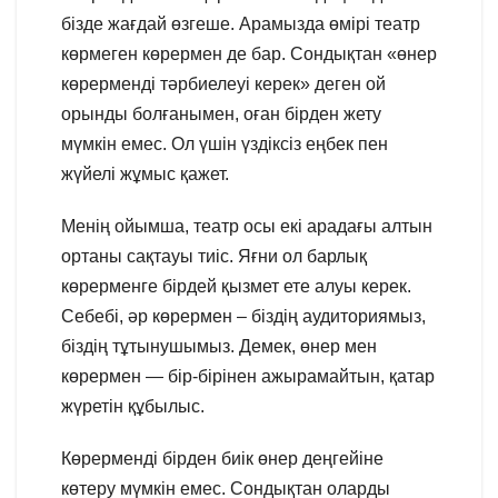
бізде жағдай өзгеше. Арамызда өмірі театр
көрмеген көрермен де бар. Сондықтан «өнер
көрерменді тәрбиелеуі керек» деген ой
орынды болғанымен, оған бірден жету
мүмкін емес. Ол үшін үздіксіз еңбек пен
жүйелі жұмыс қажет.
Менің ойымша, театр осы екі арадағы алтын
ортаны сақтауы тиіс. Яғни ол барлық
көрерменге бірдей қызмет ете алуы керек.
Себебі, әр көрермен – біздің аудиториямыз,
біздің тұтынушымыз. Демек, өнер мен
көрермен — бір-бірінен ажырамайтын, қатар
жүретін құбылыс.
Көрерменді бірден биік өнер деңгейіне
көтеру мүмкін емес. Сондықтан оларды