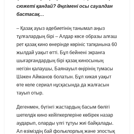
сюжеті қандай? Әңгімені осы сауалдан
бастасақ…
– Қазақ ауыз әдебиетінің танымал аңыз
тұлғалардың бірі – Алдар көсе образы алғаш
рет қазақ кино өнерінде көрініс тапқанына 60
жылдай уақыт өтті. Бұл бейнені экранға
шығарғандардың бірі қазақ киносының
негізін қалаушы, Баянауыл өңірінің тумасы
Шәкен Айманов болатын. Бұл хикая уақыт
өте келе сериал нұсқасында да жалғасын
тауып отыр.
Дегенмен, бүгінгі жастардың басым бөлігі
шетелдік кино кейіпкерлеріне көбірек назар
аударып, оларды үлгі тұтуы жиі байқалады.
Ал өзіміздің бай фольклорлық және эпостық