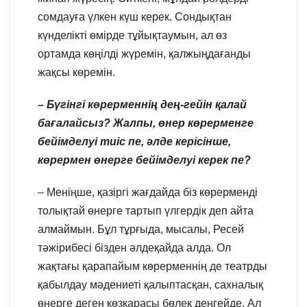
сомдауға үлкен күш керек. Сондықтан
күнделікті өмірде тұйықтаумын, ал өз
ортамда көңілді жүремін, қалжыңдағанды
жақсы көремін.
– Бүгінгі көрерменнің дең-гейін қалай
бағалайсыз? Жалпы, өнер көрерменге
бейімделуі тиіс пе, әлде керісінше,
көрермен өнерге бейімделуі керек пе?
– Меніңше, қазіргі жағдайда біз көрерменді
толықтай өнерге тартып үлгердік деп айта
алмаймын. Бұл тұрғыда, мысалы, Ресей
тәжірибесі бізден әлдеқайда алда. Ол
жақтағы қарапайым көрерменнің де театрды
қабылдау мәдениеті қалыптасқан, сахналық
өнерге деген көзқарасы бөлек деңгейде. Ал