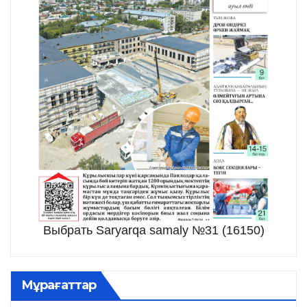
Выбрать Saryarqa samaly №31 (16150)
Мұрағаттар