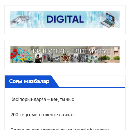
Соңғы жазбалар
Кәсіпорындарға – кең тыныс
200 теңгемен өткенге саяхат