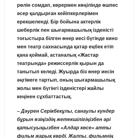
рөлін сомдап, көрермен көңілінде өшпес
әсер қалдырған кейіпкерлерімен
ерекшеленді. Бір бойына актерлік
шеберлік пен шығармашылық ізденісті
тоғыстыра білген өнер иесі бүгінде кино
мен театр сахнасында қатар еңбек етіп
қана қоймай, астаналық «Жастар
театрында» режиссерлік қырын да
танытып келеді. Жуырда біз өнер иесін
әңгімеге тартып, оның шығармашылық
жолы мен бүгінгі ізденістері жайлы
кеңінен сұхбаттастық.
– Дәурен Серікбекұлы,
санаулы күндер
бұрын өзіңіздің жетекшілігіңізбен әрі
қатысуыңызбен «Алдар көсе» атты
фильм жарық көрді. Жалпы, фильмнің