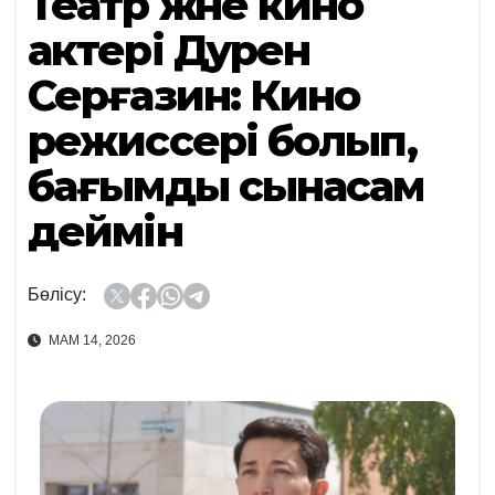
Театр және кино
актері Дәурен
Серғазин: Кино
режиссері болып,
бағымды сынасам
деймін
Бөлісу:
МАМ 14, 2026