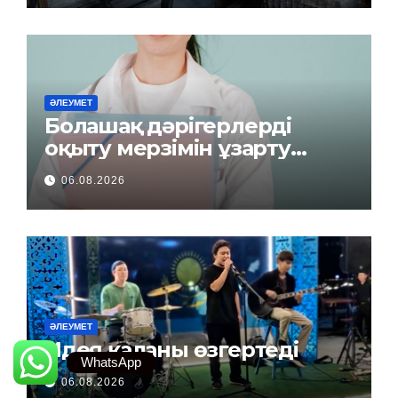
ӘЛЕУМЕТ
Болашақ дәрігерлерді
оқыту мерзімін ұзарту
керек пе?
06.08.2026
ӘЛЕУМЕТ
Идея қаланы өзгертеді
WhatsApp
06.08.2026