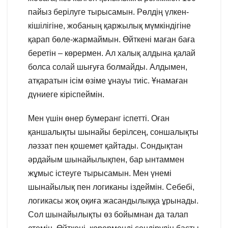
пайыз берілуге тырысамын. Рөлдің үлкен-
кішілігіне, жобаның қаржылық мүмкіндігіне
қарап бөле-жармаймын. Өйткені маған баға
беретін – көрермен. Ал халық алдына қалай
болса солай шығуға болмайды. Алдымен,
атқаратын ісім өзіме ұнауы тиіс. Ұнамаған
дүниеге кіріспеймін.
Мен үшін өнер бумеранг іспетті. Оған
қаншалықты шынайы берілсең, соншалықты
ләззат пен қошемет қайтады. Сондықтан
әрдайым шынайылықпен, бар ынтаммен
жұмыс істеуге тырысамын. Мен үнемі
шынайылық пен логиканы іздеймін. Себебі,
логикасы жоқ оқиға жасандылыққа ұрынады.
Сол шынайылықты өз бойымнан да талап