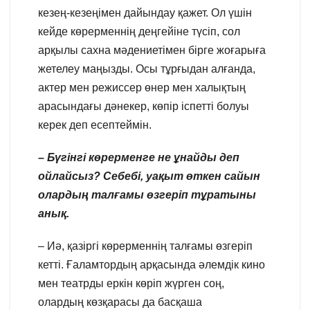
кезең-кезеңімен дайындау қажет. Ол үшін
кейде көрерменнің деңгейіне түсіп, сол
арқылы сахна мәдениетімен бірге жоғарыға
жетелеу маңызды. Осы тұрғыдан алғанда,
актер мен режиссер өнер мен халықтың
арасындағы дәнекер, көпір іспетті болуы
керек деп есептеймін.
– Бүгінгі көрерменге не
ұнайды деп
ойлайсыз? Себебі, уақыт өткен сайын
олардың талғамы өзгеріп тұратыны
анық.
– Иә, қазіргі көрерменнің талғамы өзгеріп
кетті. Ғаламтордың арқасында әлемдік кино
мен театрды еркін көріп жүрген соң,
олардың көзқарасы да басқаша