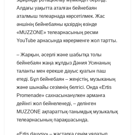
Алдағы уақытта аталған бейнебаян
аталмыш телеарнада көрсетілмек. Жас
әншінің бейнебаяны қазірдің өзінде
«MUZZONE» телеарнасының ресми
YouTube арнасында көрерменге жол тартты.
– Жарқын, әсерлі және шабытқа толы
бейнебаян жаңа жұлдыз Дәния Усинаның
таланты мен ерекше дауыс қуатын паш
етеді. Бұл бейнебаян – жеңістің, музыканың
және шынайы сезімнің белгісі. Онда «Ertis
Promenade» сахнасынанүлкен арманға
дейінгі жол бейнеленеді, – делінген
MUZZONE ақпараттық-танымдық музыкалық
телеарнасының парақшасында.
«Ertis dauysy» – жастарға сенім ұялатып,