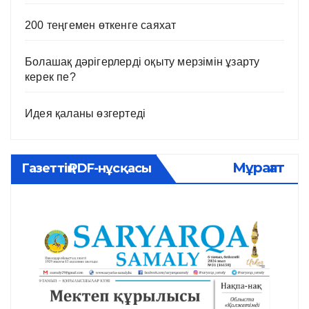
200 теңгемен өткенге саяхат
Болашақ дәрігерлерді оқыту мерзімін ұзарту
керек пе?
Идея қаланы өзгертеді
Мұрағат
Газеттің PDF-нұсқасы