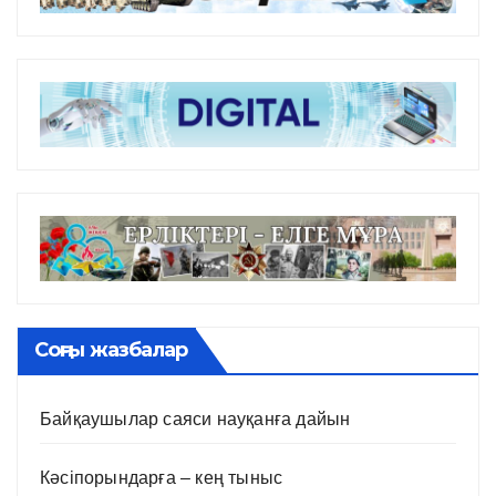
Соңғы жазбалар
Байқаушылар саяси науқанға дайын
Кәсіпорындарға – кең тыныс