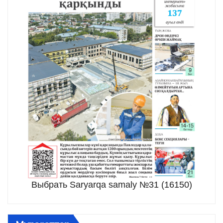
Выбрать Saryarqa samaly №31 (16150)