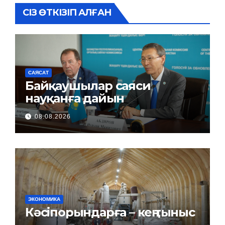
СІЗ ӨТКІЗІП АЛҒАН
САЯСАТ
Байқаушылар саяси
науқанға дайын
08.08.2026
ЭКОНОМИКА
Кәсіпорындарға – кең тыныс