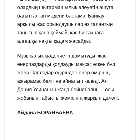
олардың шығармашылық әлеуетін ашуға
бағытталған мәдени бастама. Байқау
арқылы жас орындаушылар өз талантын
танытып қана қоймай, кәсіби сахнаға
алғашқы нақты қадам жасайды.
Музыкалық мәдениетті дамытуды, жас
өнерпаздарды қолдауды мақсат еткен бұл
жоба Павлодар өңіріндегі өнер өмірінің
ажырамас бөлігіне айналып келеді. Ал
Дәния Усинаның жаңа бейнебаяны – осы
жобаның табысты жемісінің жарқын дәлелі.
Айдана БОРАНБАЕВА.