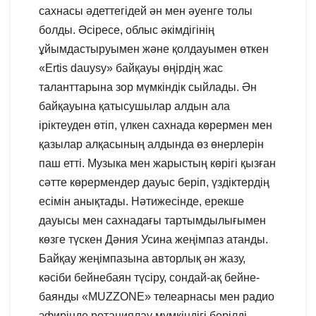
сахнасы әдеттегідей ән мен әуенге толы
болды. Әсіресе, облыс әкімдігінің
ұйымдастыруымен және қолдауымен өткен
«Ertis dauysy» байқауы өңірдің жас
таланттарына зор мүмкіндік сыйлады. Ән
байқауына қатысушылар алдын ала
іріктеуден өтіп, үлкен сахнада көрермен мен
қазылар алқасының алдында өз өнерлерін
паш етті. Музыка мен жарыстың көрігі қызған
сәтте көрермендер дауыс беріп, үздіктердің
есімін анықтады. Нәтижесінде, ерекше
дауысы мен сахнадағы тартымдылығымен
көзге түскен Дәния Усина жеңімпаз атанды.
Байқау жеңімпазына авторлық ән жазу,
кәсіби бейнебаян түсіру, сондай-ақ бейне-
баянды «MUZZONE» телеарнасы мен радио
эфирінде ротациялау мүмкіндігі берілді.