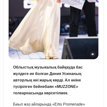
Облыстық музыкалық байқауда бас
жүлдеге ие болған Дәния Усинаның
авторлық әні жарық көрді. Ал әніне
түсірілген бейнебаян «MUZZONE»
телеарнасында көрсетілмек.
Биыл жаз айларында «Ertis Promenade»