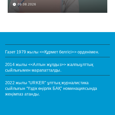
керек пе?
06.08.2026
Газет 1979 жылы <<Құрмет белгісі>> орденімен.
2014 жылы <<Алтын жұлдыз>> жалпыұлттық
сыйлығымен марапатталды.
2022 жылы “URKER” ұлттық журналистика
сыйлығын “Үздік өңірлік БАҚ” номинациясында
жеңімпаз атанды.