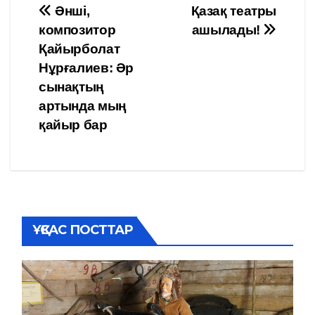
Навигация
Әнші,
Қазақ театры
композитор
ашылады!
по
Қайырболат
записям
Нұрғалиев: Әр
сынақтың
артында мың
қайыр бар
ҰҚСАС ПОСТТАР