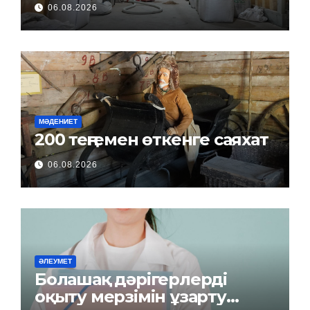
06.08.2026
МӘДЕНИЕТ
200 теңгемен өткенге саяхат
06.08.2026
ӘЛЕУМЕТ
Болашақ дәрігерлерді
оқыту мерзімін ұзарту