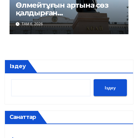
Өлмейтұғын артына сөз
қалдырған…
ТАМ 6, 2026
Іздеу
Іздеу
Санаттар