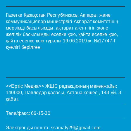
Газетке Қазақстан Республикасы Ақпарат және
коммуникациялар министрлігі Ақпарат комитетінің
мерзімді басылымды, ақпарат агенттігін және
желілік басылымды есепке қою, қайта есепке қою,
қайта есепке қою туралы 19.06.2019 ж. №17747-Г
куәлігі берілген.
<<Ертіс Медиа>>
ЖШС редакцияның мекенжайы:
140000, Павлодар қаласы, Астана көшесі, 143-үй. 3-
қабат.
Теле/факс: 66-15-30
Электронды пошта:
ssamaly29@gmail.com
.