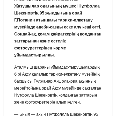
Жазушылар одағының мүшесі Нұтфолла
Шәкеновтің 95 жылдығына орай
Г.Потанин атындағы тарихи-өлкетану
музейінде әдеби-сазды еске алу кеші өтті.
Сондай-ақ, қоғам қайраткерінің қолданған
заттарынан және естелік
фотосуреттерінен көрме
ұйымдастырылды.
Аталмыш шараны ұйымдас-тырушылардың
бірі Ақсу қалалық тарихи-өлкетану музейінің
басшысы Гүлжанар Ақшолақова ақынның
мерейтойына орай Ақсу музейінде сақталған
Нұтфолла Шәкеновтің қолданған заттарын
және фотосуреттерін алып келген.
— Биыл — ақын Нұтфоллла Шәкеновтің 95