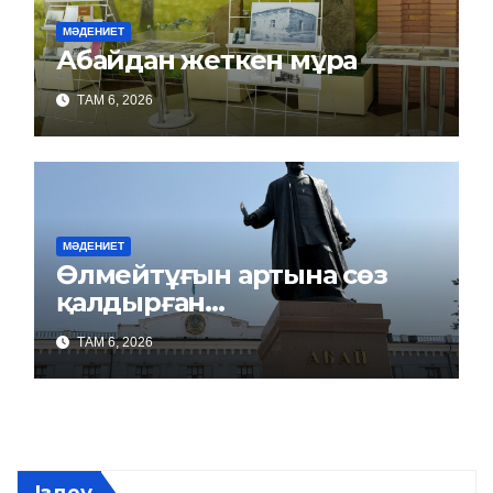
МӘДЕНИЕТ
Абайдан жеткен мұра
ТАМ 6, 2026
МӘДЕНИЕТ
Өлмейтұғын артына сөз
қалдырған…
ТАМ 6, 2026
Іздеу