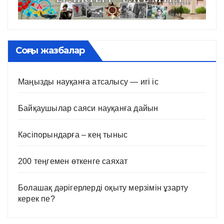
Соңғы жазбалар
Маңызды науқанға атсалысу — игі іс
Байқаушылар саяси науқанға дайын
Кәсіпорындарға – кең тыныс
200 теңгемен өткенге саяхат
Болашақ дәрігерлерді оқыту мерзімін ұзарту
керек пе?