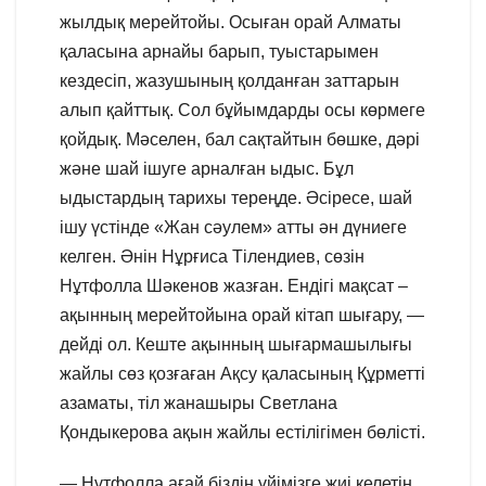
жылдық мерейтойы. Осыған орай Алматы
қаласына арнайы барып, туыстарымен
кездесіп, жазушының қолданған заттарын
алып қайттық. Сол бұйымдарды осы көрмеге
қойдық. Мәселен, бал сақтайтын бөшке, дәрі
және шай ішуге арналған ыдыс. Бұл
ыдыстардың тарихы тереңде. Әсіресе, шай
ішу үстінде «Жан сәулем» атты ән дүниеге
келген. Әнін Нұрғиса Тілендиев, сөзін
Нұтфолла Шәкенов жазған. Ендігі мақсат –
ақынның мерейтойына орай кітап шығару, —
дейді ол. Кеште ақынның шығармашылығы
жайлы сөз қозғаған Ақсу қаласының Құрметті
азаматы, тіл жанашыры Светлана
Қондыкерова ақын жайлы естілігімен бөлісті.
— Нұтфолла ағай біздің үйімізге жиі келетін.