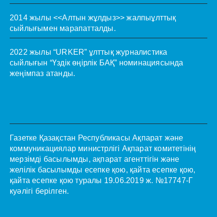
2014 жылы <<Алтын жұлдыз>> жалпыұлттық
сыйлығымен марапатталды.
2022 жылы “URKER” ұлттық журналистика
сыйлығын “Үздік өңірлік БАҚ” номинациясында
жеңімпаз атанды.
Газетке Қазақстан Республикасы Ақпарат және
коммуникациялар министрлігі Ақпарат комитетінің
мерзімді басылымды, ақпарат агенттігін және
желілік басылымды есепке қою, қайта есепке қою,
қайта есепке қою туралы 19.06.2019 ж. №17747-Г
куәлігі берілген.