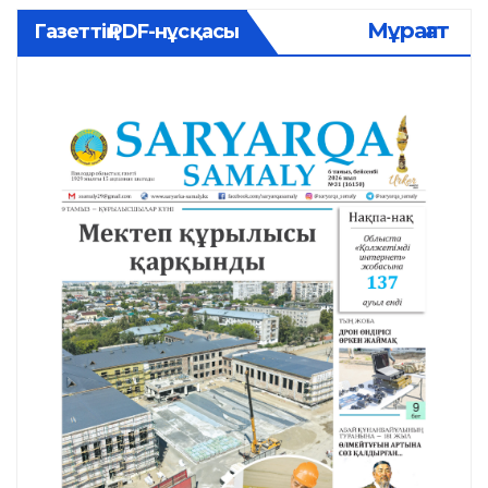
Мұрағат
Газеттің PDF-нұсқасы