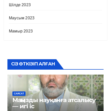
Шілде 2023
Маусым 2023
Мамыр 2023
СІЗ ӨТКІЗІП АЛҒАН
САЯСАТ
Маңызды науқанға атсалысу
— игі іс