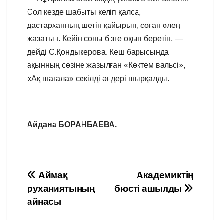
Сол кезде шабыты келіп қалса,
дастарханның шетін қайырып, соған өлең
жазатын. Кейін соны бізге оқып беретін, —
дейді С.Қондыкерова. Кеш барысында
ақынның сөзіне жазылған «Көктем вальсі»,
«Ақ шағала» секілді әндері шырқалды.
Айдана БОРАНБАЕВА.
Навигация
Аймақ
Академиктің
руханиятының
бюсті ашылды
по
айнасы
записям