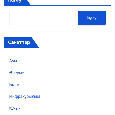
Іздеу
Санаттар
Ауыл
Әлеумет
Білім
Инфрақұрылым
Құқық