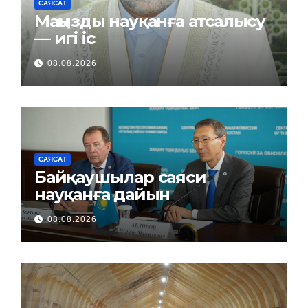
САЯСАТ
Маңызды науқанға атсалысу
— игі іс
08.08.2026
САЯСАТ
Байқаушылар саяси
науқанға дайын
08.08.2026