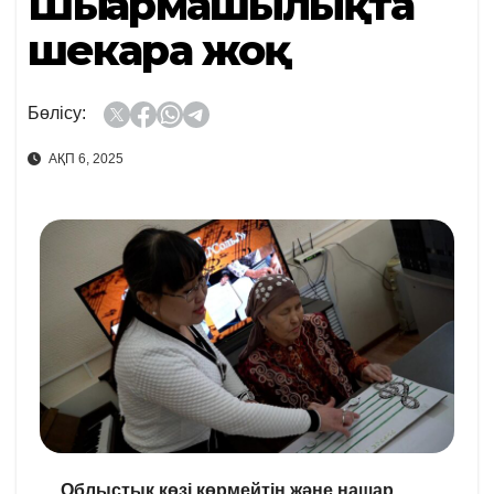
Шығармашылықта
шекара жоқ
Бөлісу:
АҚП 6, 2025
Облыстық көзі көрмейтін және нашар