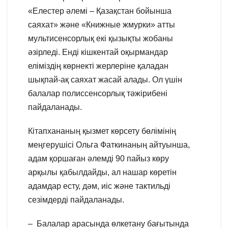
«Елестер әлемі – Қазақстан бойынша
саяхат» және «Книжные жмурки» атты
мультисенсорлық екі қызықты жобаны
әзірледі. Енді кішкентай оқырмандар
еліміздің көрнекті жерлеріне қаладан
шықпай-ақ саяхат жасай алады. Ол үшін
балалар полиссенсорлық тәжірибені
пайдаланады.
Кітапхананың қызмет көрсету бөлімінің
меңгерушісі Ольга Фаткинаның айтуынша,
адам қоршаған әлемді 90 пайыз көру
арқылы қабылдайды, ал нашар көретін
адамдар есту, дәм, иіс және тактильді
сезімдерді пайдаланады.
– Балалар арасында өлкетану бағытында