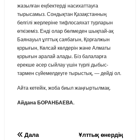
жазылған еңбектерді насихаттауға
тырысамыз. Сондықтан Қазақстанның
белгілі жерлеріне тифлосаяхат турларын
өткіземіз. Енді олар бөлмеден шықпай-ақ
Баянауыл ұлттық саябағын, Қорғалжын
қорығын, Көлсай көлдерін және Алматы
қорығын аралай алады. Біз балаларға
ерекше әсер сыйлау үшін түрлі дыбыс-
тармен сүйемелдеуге тырыстық, — дейді ол.
Айта кетейік, жоба биыл жаңғыртылмақ.
Айдана БОРАНБАЕВА.
Навигация
Дала
Ұлттық өнердің