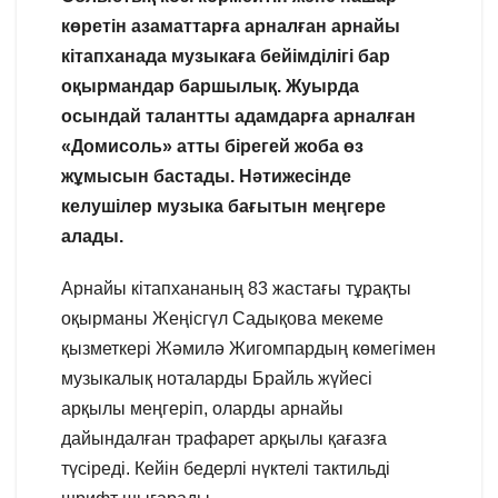
көретін азаматтарға арналған арнайы
кітапханада музыкаға бейімділігі бар
оқырмандар баршылық. Жуырда
осындай талантты адамдарға арналған
«Домисоль» атты бірегей жоба өз
жұмысын бастады. Нәтижесінде
келушілер музыка бағытын меңгере
алады.
Арнайы кітапхананың 83 жастағы тұрақты
оқырманы Жеңісгүл Садықова мекеме
қызметкері Жәмилә Жигомпардың көмегімен
музыкалық ноталарды Брайль жүйесі
арқылы меңгеріп, оларды арнайы
дайындалған трафарет арқылы қағазға
түсіреді. Кейін бедерлі нүктелі тактильді