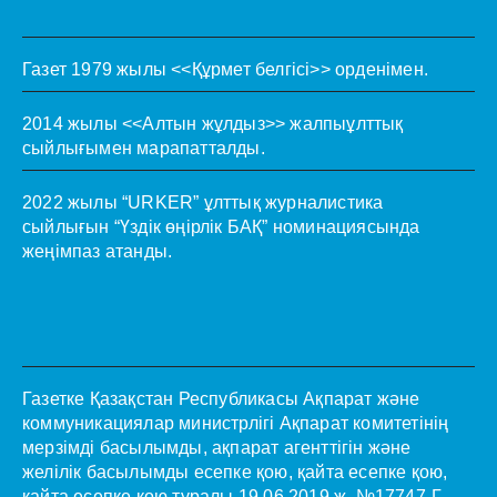
Газет 1979 жылы <<Құрмет белгісі>> орденімен.
2014 жылы <<Алтын жұлдыз>> жалпыұлттық
сыйлығымен марапатталды.
2022 жылы “URKER” ұлттық журналистика
сыйлығын “Үздік өңірлік БАҚ” номинациясында
жеңімпаз атанды.
Газетке Қазақстан Республикасы Ақпарат және
коммуникациялар министрлігі Ақпарат комитетінің
мерзімді басылымды, ақпарат агенттігін және
желілік басылымды есепке қою, қайта есепке қою,
қайта есепке қою туралы 19.06.2019 ж. №17747-Г