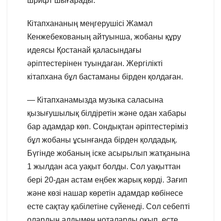
шрифт шығарады.
Кітапхананың меңгерушісі Жамал
Кенжебекованың айтуынша, жобаны құру
идеясы Қостанай қаласындағы
әріптестерінен туындаған. Жергілікті
кітапхана бұл бастаманы бірден қолдаған.
— Кітапханамызда музыка саласына
қызығушылық білдіретін және одан хабары
бар адамдар көп. Сондықтан әріптестеріміз
бұл жобаны ұсынғанда бірден қолдадық.
Бүгінде жобаның іске асырылып жатқанына
1 жылдан аса уақыт болды. Сол уақыттан
бері 20-дан астам еңбек жарық көрді. Зағип
және көзі нашар көретін адамдар көбінесе
есте сақтау қабілетіне сүйенеді. Сол себепті
олардың алдымен ноталарды оқып, есте