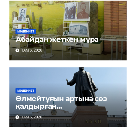
МӘДЕНИЕТ
Абайдан жеткен мұра
ТАМ 6, 2026
МӘДЕНИЕТ
Өлмейтұғын артына сөз
қалдырған…
ТАМ 6, 2026