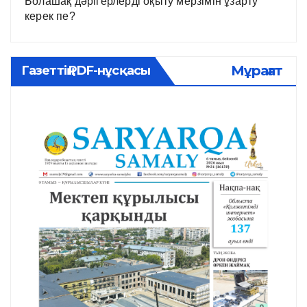
Болашақ дәрігерлерді оқыту мерзімін ұзарту
керек пе?
Мұрағат
Газеттің PDF-нұсқасы