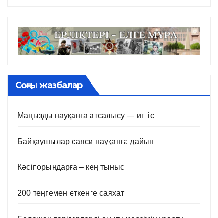
Соңғы жазбалар
Маңызды науқанға атсалысу — игі іс
Байқаушылар саяси науқанға дайын
Кәсіпорындарға – кең тыныс
200 теңгемен өткенге саяхат