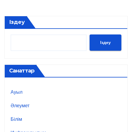
Іздеу
Іздеу
Санаттар
Ауыл
Әлеумет
Білім