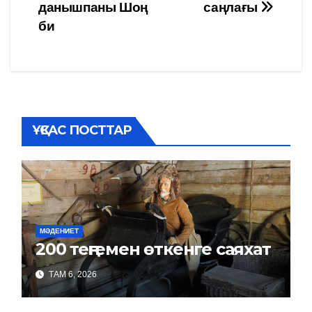
данышпаны Шоң
саңлағы
по
би
записям
ҰҚСАС ПОСТТАР
МӘДЕНИЕТ
200 теңгемен өткенге саяхат
ТАМ 6, 2026