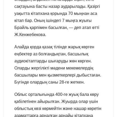
сақтауына басты назар аударылады. Қазіргі
уақытта кітапхана қорында 70 мыңнан аса
кітап бар. Оның ішіндегі 7 мыңға жуығы
Брайль қарпімен басылған, — деп атап өтті
Ж.Кенжебекова.
Алайда қорда қазақ тілінде жарық көрген
еңбектер аз болғандықтан, басшылық
аудиокітаптарды шығаруды жөн көрген.
Оларды жергілікті мәдени мекемелердің
басшылары мен қызметкерлері дыбыстаған.
Бүгінде олардың саны 28-ге жеткен.
Облыс орталығында 400-ге жуық бала көру
қабілетінен айырылған. Жуырда олар үшін
облыстық көзі көрмейтін және нашар көретін
азаматтарға арналған арнайы кітапхана