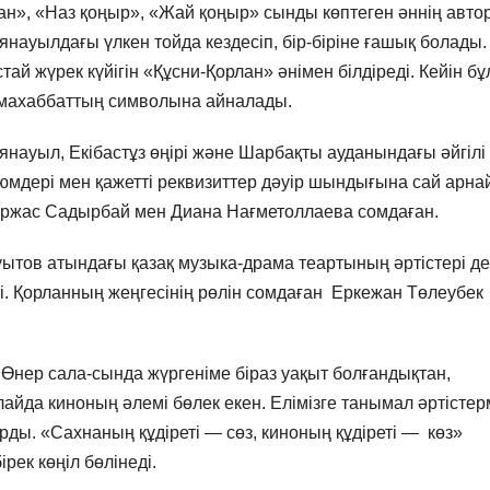
н», «Наз қоңыр», «Жай қоңыр» сынды көптеген әннің авто
науылдағы үлкен тойда кездесіп, бір-біріне ғашық болады.
ай жүрек күйігін «Құсни-Қорлан» әнімен білдіреді. Кейін бұ
к махаббаттың символына айналады.
янауыл, Екібастұз өңірі және Шарбақты ауданындағы әйгілі
тюмдері мен қажетті реквизиттер дәуір шындығына сай арна
ұржас Садырбай мен Диана Нағметоллаева сомдаған.
тов атындағы қазақ музыка-драма теартының әртістері де
і. Қорланның жеңгесінің рөлін сомдаған Еркежан Төлеубек
 Өнер сала-сында жүргеніме біраз уақыт болғандықтан,
лайда киноның әлемі бөлек екен. Елімізге танымал әртісте
рды. «Сахнаның құдіреті — сөз, киноның құдіреті — көз»
рек көңіл бөлінеді.