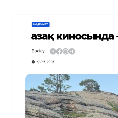
МӘДЕНИЕТ
Қазақ киносында
Бөлісу:
ҚАР 6, 2025