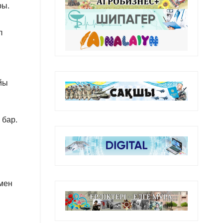
ры.
л
йы
 бар.
рмен