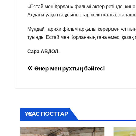
«Естай мен Қорлан» фильмі актер ретінде кин
Алдағы уақытта ұсыныстар келіп қалса, жаңашы
Мұндай тарихи фильм арқылы көрермен ұлттың нәз
туынды Естай мен Қорланның ғана емес, қазақ 
Сара АВДОЛ.
Навигация
Өнер мен рухтың бәйгесі
по
записям
ҰҚСАС ПОСТТАР