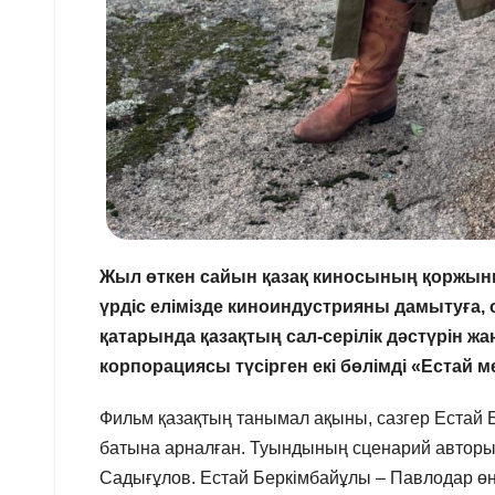
Жыл өткен сайын қазақ киносының қоржы
үрдіс елімізде киноиндустрияны дамытуға, 
қатарында қазақтың сал-серілік дәстүрін ж
корпорациясы түсірген екі бөлімді «Естай 
Фильм қазақтың танымал ақыны, сазгер Естай 
батына арналған. Туындының сценарий авторы
Садығұлов. Естай Беркімбайұлы – Павлодар өңір