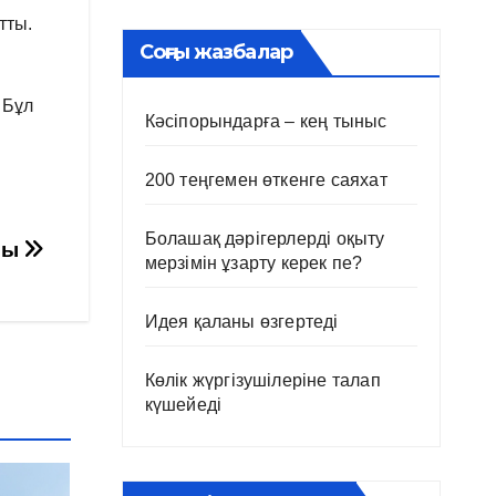
тты.
Соңғы жазбалар
 Бұл
Кәсіпорындарға – кең тыныс
200 теңгемен өткенге саяхат
Болашақ дәрігерлерді оқыту
ысы
мерзімін ұзарту керек пе?
Идея қаланы өзгертеді
Көлік жүргізушілеріне талап
күшейеді