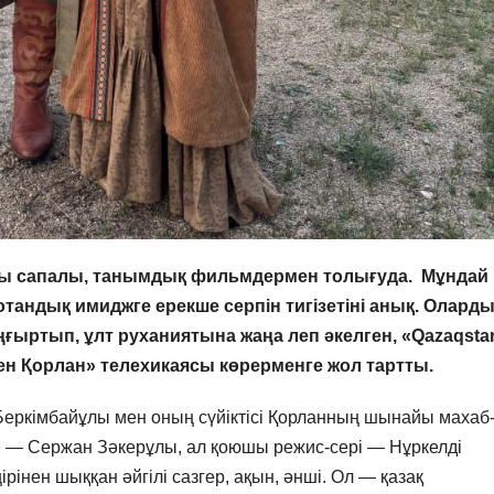
ны сапалы, танымдық фильмдермен толығуда. Мұндай
отандық имиджге ерекше серпін тигізетіні анық. Олард
аңғыртып, ұлт руханиятына жаңа леп әкелген, «Qazaqsta
мен Қорлан» телехикаясы көрерменге жол тартты.
Беркімбайұлы мен оның сүйіктісі Қорланның шынайы махаб
 — Сержан Зәкерұлы, ал қоюшы режис-сері — Нұркелді
інен шыққан әйгілі сазгер, ақын, әнші. Ол — қазақ