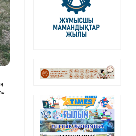
ың
n»
-