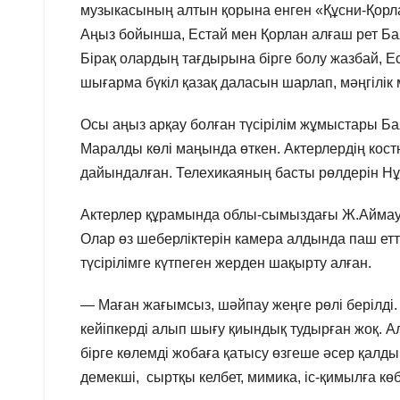
музыкасының алтын қорына енген «Құсни-Қорла
Аңыз бойынша, Естай мен Қорлан алғаш рет Бая
Бірақ олардың тағдырына бірге болу жазбай, Ест
шығарма бүкіл қазақ даласын шарлап, мәңгілі
Осы аңыз арқау болған түсірілім жұмыстары Ба
Маралды көлі маңында өткен. Актерлердің кос
дайындалған. Телехикаяның басты рөлдерін Н
Актерлер құрамында облы-сымыздағы Ж.Аймауы
Олар өз шеберліктерін камера алдында паш етт
түсірілімге күтпеген жерден шақырту алған.
— Маған жағымсыз, шәйпау жеңге рөлі берілді.
кейіпкерді алып шығу қиындық тудырған жоқ. А
бірге көлемді жобаға қатысу өзгеше әсер қалды
демекші, сыртқы келбет, мимика, іс-қимылға көбі