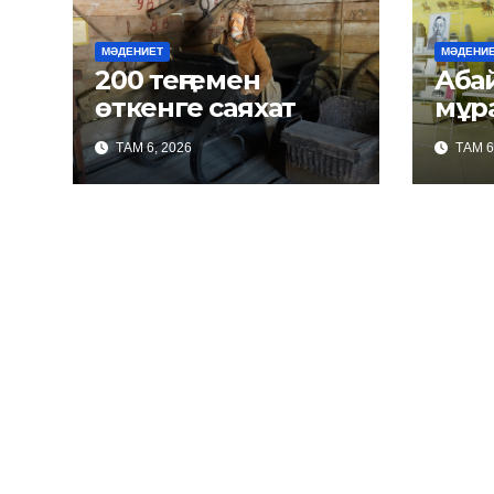
МӘДЕНИЕТ
МӘДЕНИ
200 теңгемен
Абайда
өткенге саяхат
мұр
ТАМ 6, 2026
ТАМ 6