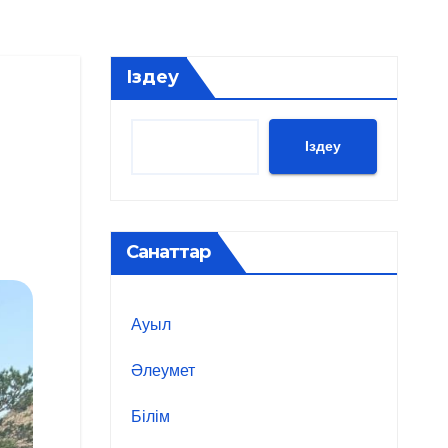
Іздеу
Іздеу
Санаттар
Ауыл
Әлеумет
Білім