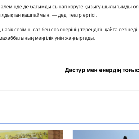
о әлемінде де бағымды сынап көруге қызығу-шылығымды оя
лдықтан қашпаймын, — деді театр әртісі.
ік сезімін, саз бен сөз өнерінің тереңдігін қайта сезінеді.
махаббатының мәңгілік үнін жаңғыртады.
Дәстүр мен өнердің тоғ