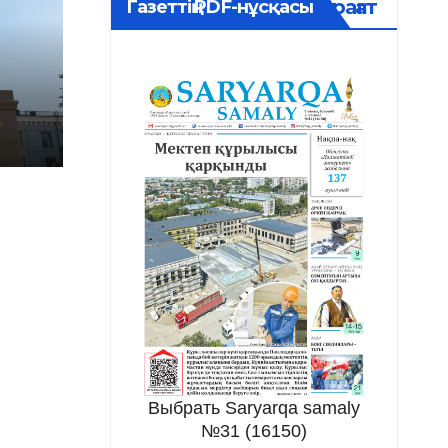
Мұрағат
Газеттің PDF-нұсқасы
Выбрать Saryarqa samaly
№31 (16150)