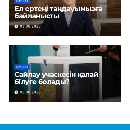
САЯСАТ
Ел ертеңі таңдауымызға
байланысты
03.08.2026
САЯСАТ
Сайлау учаскесін қалай
білуге болады?
03.08.2026