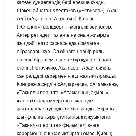
қалған дүниелердің бәрі ерекше құнды.
Шәкен ойнаған Хлестаков («Ревизор»), Ақан
сері («Ақан сері-Ақтоқты»), Кассио
(«Отелло») рольдері — мәңгілік бейнелер.
Актер ретіндегі талантына оның жиырма
жылдай театр сахнасында сомдаған
образдары куә. Ол ойнаған әрбір роль
өзгеше бір әлем, өзгеше бір құдіретті паш
ететін. Петруччио, Ақан сері, Абай, сияқты
сан рөлдері көрерменін еш жалықтырмады.
Кинорежиссердің «Алдаркөсе», «Атамекен»,
«Тақиялы періште, «Атаманның ақыры»
және т.б. фильмдері шын мәнінде
қайталанбас туынды болып қалды. Экранға
шыққанына қырық алты жылға жуықтаған
«Тақиялы періште» фильмі әлі күнге
көрерменін еш жалықтырған емес. Қырық