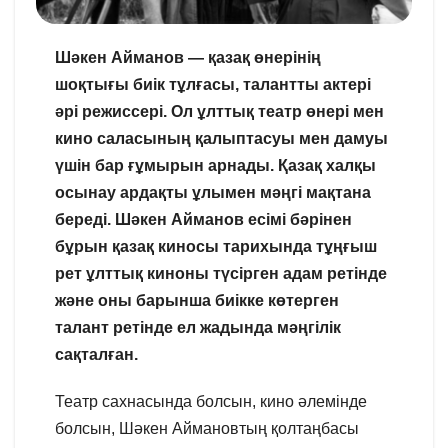
Шәкен Айманов — қазақ өнерінің
шоқтығы биік тұлғасы, талантты актері
әрі режиссері. Ол ұлттық театр өнері мен
кино саласының қалыптасуы мен дамуы
үшін бар ғұмырын арнады. Қазақ халқы
осынау ардақты ұлымен мәңгі мақтана
береді. Шәкен Айманов есімі бәрінен
бұрын қазақ киносы тарихында тұңғыш
рет ұлттық киноны түсірген адам ретінде
және оны барынша биікке көтерген
талант ретінде ел жадында мәңгілік
сақталған.
Театр сахнасында болсын, кино әлемінде
болсын, Шәкен Аймановтың қолтаңбасы