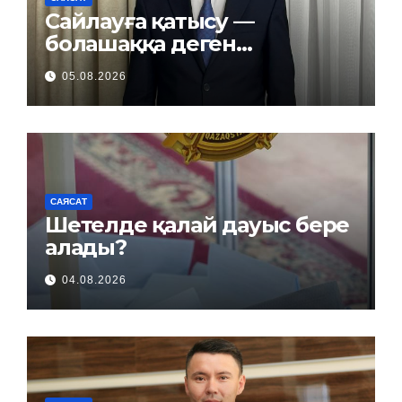
Сайлауға қатысу —
болашаққа деген
жауапкершілік
05.08.2026
САЯСАТ
Шетелде қалай дауыс бере
алады?
04.08.2026