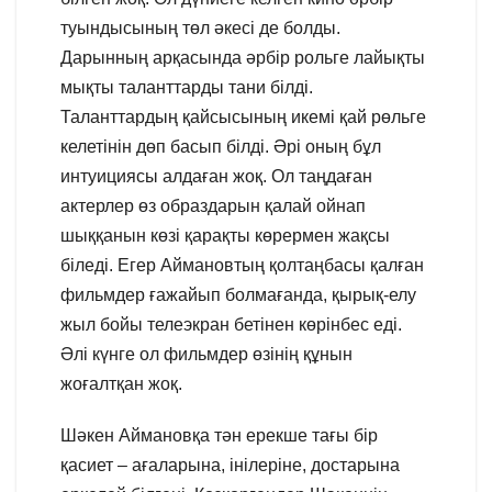
туындысының төл әкесі де болды.
Дарынның арқасында әрбір рольге лайықты
мықты таланттарды тани білді.
Таланттардың қайсысының икемі қай рөльге
келетінін дөп басып білді. Әрі оның бұл
интуициясы алдаған жоқ. Ол таңдаған
актерлер өз образдарын қалай ойнап
шыққанын көзі қарақты көрермен жақсы
біледі. Егер Аймановтың қолтаңбасы қалған
фильмдер ғажайып болмағанда, қырық-елу
жыл бойы телеэкран бетінен көрінбес еді.
Әлі күнге ол фильмдер өзінің құнын
жоғалтқан жоқ.
Шәкен Аймановқа тән ерекше тағы бір
қасиет – ағаларына, інілеріне, достарына