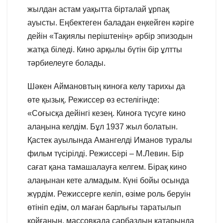
жылдан астам уақытта бірталай ұрпақ
ауысты. Еңбектеген баладан еңкейген кәріге
дейін «Тақиялы періштенің» әрбір эпизодын
жатқа біледі. Кино арқылы бүтін бір ұлтты
тәрбиелеуге болады.
Шәкен Аймановтың киноға келу тарихы да
өте қызық. Режиссер өз естелігінде:
«Соғысқа дейінгі кезең. Киноға түсуге кино
алаңына келдім. Бұл 1937 жыл болатын.
Қастек ауылында Амангелді Иманов туралы
фильм түсірілді. Режиссері – М.Левин. Бір
сағат қана тамашалауға келгем. Бірақ кино
алаңынан кете алмадым. Күні бойы осында
жүрдім. Режиссерге келіп, өзіме роль беруін
өтініп едім, ол маған барлығы таратылып
қойғанын, массовкада сарбаздың қатарында