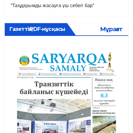
“Таңдауымды жасауға үш себеп бар”
Мұрағат
Газеттің PDF-нұсқасы