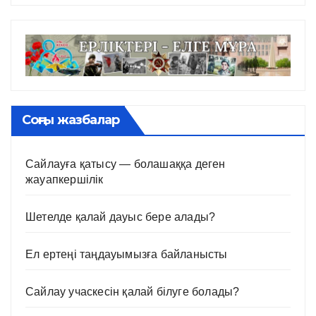
Соңғы жазбалар
Сайлауға қатысу — болашаққа деген
жауапкершілік
Шетелде қалай дауыс бере алады?
Ел ертеңі таңдауымызға байланысты
Сайлау учаскесін қалай білуге болады?