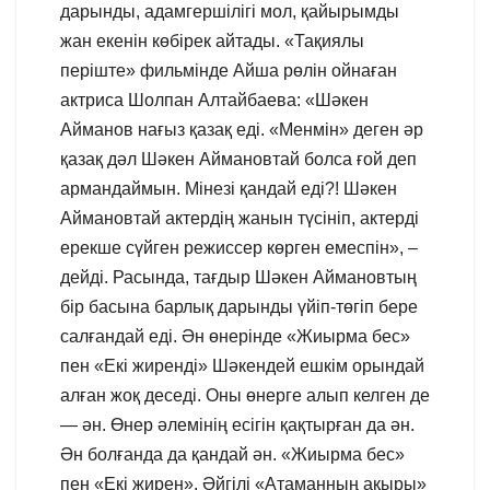
дарынды, адамгершілігі мол, қайырымды
жан екенін көбірек айтады. «Тақиялы
періште» фильмінде Айша рөлін ойнаған
актриса Шолпан Алтайбаева: «Шәкен
Айманов нағыз қазақ еді. «Менмін» деген әр
қазақ дәл Шәкен Аймановтай болса ғой деп
армандаймын. Мінезі қандай еді?! Шәкен
Аймановтай актердің жанын түсініп, актерді
ерекше сүйген режиссер көрген емеспін», –
дейді. Расында, тағдыр Шәкен Аймановтың
бір басына барлық дарынды үйіп-төгіп бере
салғандай еді. Ән өнерінде «Жиырма бес»
пен «Екі жиренді» Шәкендей ешкім орындай
алған жоқ деседі. Оны өнерге алып келген де
— ән. Өнер әлемінің есігін қақтырған да ән.
Ән болғанда да қандай ән. «Жиырма бес»
пен «Екі жирен». Әйгілі «Атаманның ақыры»