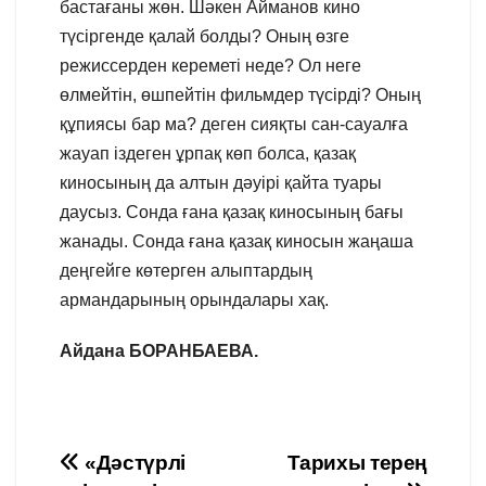
бастағаны жөн. Шәкен Айманов кино
түсіргенде қалай болды? Оның өзге
режиссерден кереметі неде? Ол неге
өлмейтін, өшпейтін фильмдер түсірді? Оның
құпиясы бар ма? деген сияқты сан-сауалға
жауап іздеген ұрпақ көп болса, қазақ
киносының да алтын дәуірі қайта туары
даусыз. Сонда ғана қазақ киносының бағы
жанады. Сонда ғана қазақ киносын жаңаша
деңгейге көтерген алыптардың
армандарының орындалары хақ.
Айдана БОРАНБАЕВА.
Навигация
«Дәстүрлі
Тарихы терең