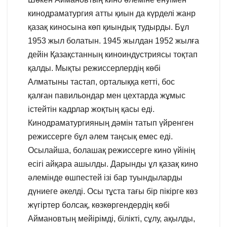
кинодраматургия атты қиын да күрделі жанр
қазақ киносына көп қиындық тудырды. Бұл
1953 жыл болатын. 1945 жылдан 1952 жылға
дейін Қазақстанның киноиндустриясы тоқтап
қалды. Мықты режиссерлердің көбі
Алматыны тастап, орталыққа кетті, бос
қалған павильондар мен цехтарда жұмыс
істейтін кадрлар жоқтың қасы еді.
Кинодраматургияның дәмін татып үйренген
режиссерге бұл әлем таңсық емес еді.
Осылайша, болашақ режиссерге кино үйінің
есігі айқара ашылды. Дарынды ұл қазақ кино
әлемінде өшпестей ізі бар туындыларды
дүниеге әкелді. Осы тұста тағы бір пікірге көз
жүгіртер болсақ, көзкөргендердің көбі
Аймановтың мейірімді, білікті, сұлу, ақылды,