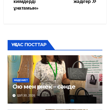
киімдерді
жәдігер
по
ұнатамын»
записям
ҰҚСАС ПОСТТАР
МӘДЕНИЕТ
Ою мен өрнек – сәнде
ШІЛ 30, 2026