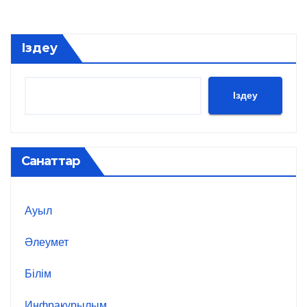
Іздеу
Іздеу
Санаттар
Ауыл
Әлеумет
Білім
Инфрақұрылым