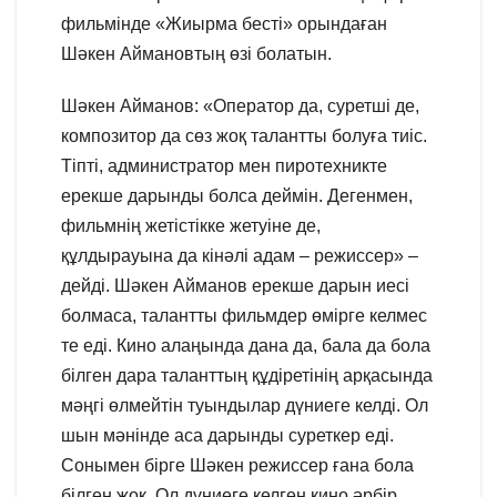
фильмінде «Жиырма бесті» орындаған
Шәкен Аймановтың өзі болатын.
Шәкен Айманов: «Оператор да, суретші де,
композитор да сөз жоқ талантты болуға тиіс.
Тіпті, администратор мен пиротехникте
ерекше дарынды болса деймін. Дегенмен,
фильмнің жетістікке жетуіне де,
құлдырауына да кінәлі адам – режиссер» –
дейді. Шәкен Айманов ерекше дарын иесі
болмаса, талантты фильмдер өмірге келмес
те еді. Кино алаңында дана да, бала да бола
білген дара таланттың құдіретінің арқасында
мәңгі өлмейтін туындылар дүниеге келді. Ол
шын мәнінде аса дарынды суреткер еді.
Сонымен бірге Шәкен режиссер ғана бола
білген жоқ. Ол дүниеге келген кино әрбір