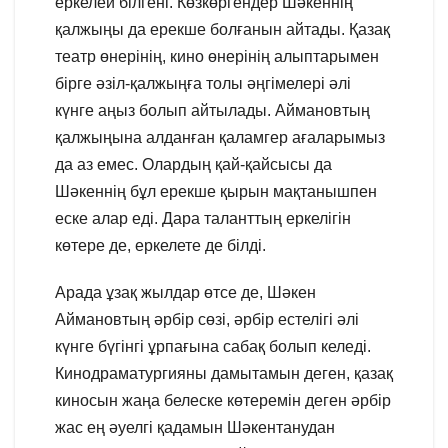
еркелей білгені. Көзкөргендер Шәкеннің
қалжыңы да ерекше болғанын айтады. Қазақ
театр өнерінің, кино өнерінің алыптарымен
бірге әзіл-қалжыңға толы әңгімелері әлі
күнге аңыз болып айтылады. Аймановтың
қалжыңына алданған қаламгер ағаларымыз
да аз емес. Олардың қай-қайсысы да
Шәкеннің бұл ерекше қырын мақтанышпен
еске алар еді. Дара таланттың еркелігін
көтере де, еркелете де білді.
Арада ұзақ жылдар өтсе де, Шәкен
Аймановтың әрбір сөзі, әрбір естелігі әлі
күнге бүгінгі ұрпағына сабақ болып келеді.
Кинодраматургияны дамытамын деген, қазақ
киносын жаңа белеске көтеремін деген әрбір
жас ең әуелгі қадамын Шәкентанудан