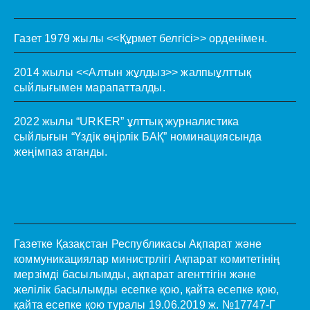
Газет 1979 жылы <<Құрмет белгісі>> орденімен.
2014 жылы <<Алтын жұлдыз>> жалпыұлттық
сыйлығымен марапатталды.
2022 жылы “URKER” ұлттық журналистика
сыйлығын “Үздік өңірлік БАҚ” номинациясында
жеңімпаз атанды.
Газетке Қазақстан Республикасы Ақпарат және
коммуникациялар министрлігі Ақпарат комитетінің
мерзімді басылымды, ақпарат агенттігін және
желілік басылымды есепке қою, қайта есепке қою,
қайта есепке қою туралы 19.06.2019 ж. №17747-Г