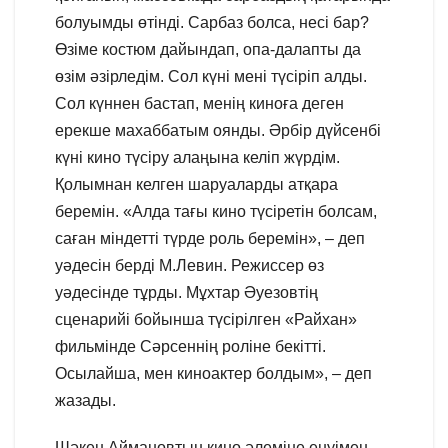
болуымды өтінді. Сарбаз болса, несі бар?
Өзіме костюм дайындап, опа-далапты да
өзім әзірледім. Сол күні мені түсіріп алды.
Сол күннен бастап, менің киноға деген
ерекше махаббатым оянды. Әрбір дүйсенбі
күні кино түсіру алаңына келіп жүрдім.
Қолымнан келген шаруаларды атқара
беремін. «Алда тағы кино түсіретін болсам,
саған міндетті түрде роль беремін», – деп
уәдесін берді М.Левин. Режиссер өз
уәдесінде тұрды. Мұхтар Әуезовтің
сценарийі бойынша түсірілген «Райхан»
фильмінде Сәрсеннің роліне бекітті.
Осылайша, мен киноактер болдым», – деп
жазады.
Шәкен Аймановтың кино әлеміне енуімен