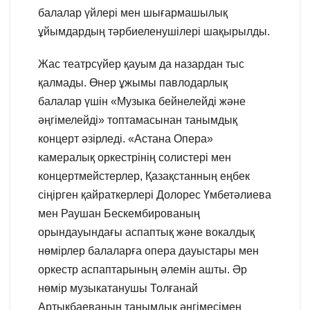
балалар үйлері мен шығармашылық
ұйымдардың тәрбиеленушілері шақырылды.
Жас театрсүйер қауым да назардан тыс
қалмады. Өнер ұжымы павлодарлық
балалар үшін «Музыка бейнелейді және
әңгімелейді» топтамасынан танымдық
концерт әзірледі. «Астана Опера»
камералық оркестрінің солистері мен
концертмейстерлер, Қазақстанның еңбек
сіңірген қайраткерлері Долорес Үмбетәлиева
мен Раушан Бескембированың
орындауындағы аспаптық және вокалдық
нөмірлер балаларға опера дауыстары мен
оркестр аспаптарының әлемін ашты. Әр
нөмір музыкатанушы Толғанай
Артықбаеваның танымдық әңгімесімен