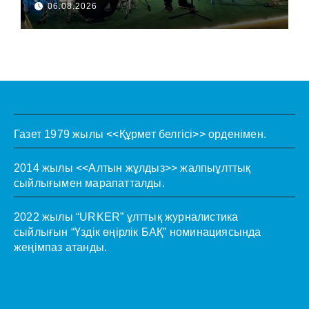
06.08.2026
Газет 1979 жылы <<Құрмет белгісі>> орденімен.
2014 жылы <<Алтын жұлдыз>> жалпыұлттық
сыйлығымен марапатталды.
2022 жылы “URKER” ұлттық журналистика
сыйлығын “Үздік өңірлік БАҚ” номинациясында
жеңімпаз атанды.