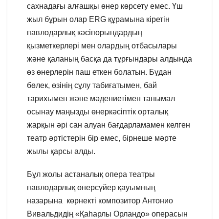
сахнадағы алғашқы өнер көрсету емес. Үш
жыл бұрын олар ERG құрамына кіретін
павлодарлық кәсіпорындардың
қызметкерлері мен олардың отбасылары
және қаланың басқа да тұрғындары алдында
өз өнерлерін паш еткен болатын. Бұдан
бөлек, өзінің сұлу табиғатымен, бай
тарихымен және мәдениетімен танымал
осынау маңызды өнеркәсіптік орталық
жарқын әрі сан алуан бағдарламамен келген
театр әртістерін бір емес, бірнеше мәрте
жылы қарсы алды.
Бұл жолы астаналық опера театры
павлодарлық өнерсүйер қауымның
назарына көрнекті композитор Антонио
Вивальдидің «Қаһарлы Орландо» операсын