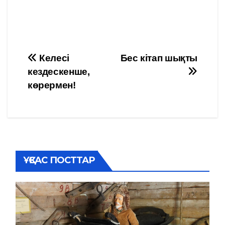
Навигация
Келесі
Бес кітап шықты
кездескенше,
по
көрермен!
записям
ҰҚСАС ПОСТТАР