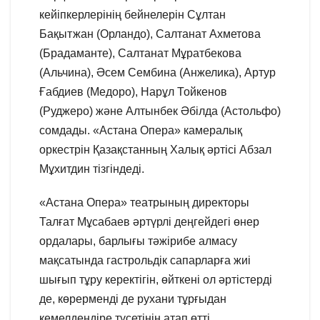
кейіпкерлерінің бейнелерін Сұлтан
Бақытжан (Орландо), Салтанат Ахметова
(Брадаманте), Салтанат Мұратбекова
(Альчина), Әсем Сембина (Анжелика), Артур
Ғабдиев (Медоро), Нарұл Тойкенов
(Руджеро) және Алтынбек Әбілда (Астольфо)
сомдады. «Астана Опера» камералық
оркестрін Қазақстанның Халық әртісі Абзал
Мұхитдин тізгіндеді.
«Астана Опера» театрының директоры
Талғат Мұсабаев әртүрлі деңгейдегі өнер
ордалары, барлығы тәжірибе алмасу
мақсатында гастрольдік сапарларға жиі
шығып тұру керектігін, өйткені ол әртістерді
де, көрерменді де рухани тұрғыдан
кемелдендіре түсетінін атап өтті.