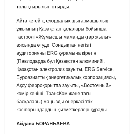
толықтырылып отырды.
Айта кетейік, елордалық шығармашылық
ұжымның Қазақстан қалалары бойынша
гастролі «Жұмысшы мамандықтар жылы»
аясында өтуде. Сондықтан негізгі
аудиторияны ERG құрамына кіретін
(Павлодарда бұл Қазақстан алюминийі,
Қазақстан электролиз зауыты, ERG Service,
Еуроазиаттық энергетикалық корпорациясы,
Ақсу ферроқорытпа зауыты, «Восточный»
көмір кеніші, ТрансКом және тағы
басқалары) маңызды өнеркәсіптік
кәсіпорындардың қызметкерлері құрады.
Айдана БОРАНБАЕВА.