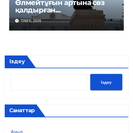
Өлмейтұғын артына сөз
қалдырған…
ТАМ 6, 2026
Іздеу
Іздеу
Санаттар
Ауыл