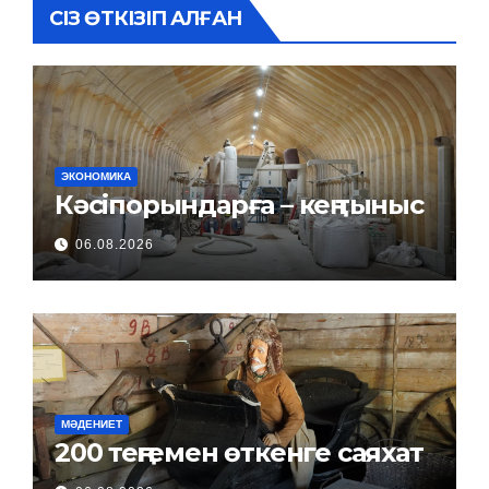
СІЗ ӨТКІЗІП АЛҒАН
ЭКОНОМИКА
Кәсіпорындарға – кең тыныс
06.08.2026
МӘДЕНИЕТ
200 теңгемен өткенге саяхат