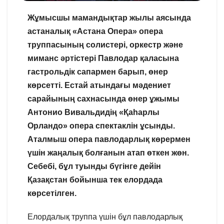
Жұмысшы мамандықтар жылы аясында
астаналық «Астана Опера» опера
труппасының солистері, оркестр және
миманс әртістері Павлодар қаласына
гастрольдік сапармен барып, өнер
көрсетті. Естай атындағы мәдениет
сарайының сахнасында өнер ұжымы
Антонио Вивальдидің «Қаһарлы
Орландо» опера спектаклін ұсынды.
Аталмыш опера павлодарлық көрермен
үшін жаңалық болғанын атап өткен жөн.
Себебі, бұл туынды бүгінге дейін
Қазақстан бойынша тек елордада
көрсетілген.
Елордалық труппа үшін бұл павлодарлық