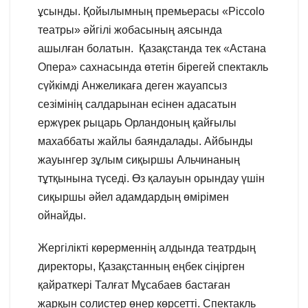
ұсынды. Қойылымның премьерасы «Piccolo
театры» әйгілі жобасының аясында
ашылған болатын. Қазақстанда тек «Астана
Опера» сахнасында өтетін бірегей спектакль
сүйкімді Анжеликаға деген жауапсыз
сезімінің салдарынан есінен адасатын
ержүрек рыцарь Орландоның қайғылы
махаббаты жайлы баяндалады. Айбынды
жауынгер зұлым сиқыршы Альчинаның
тұтқынына түседі. Өз қалауын орындау үшін
сиқыршы әйел адамдардың өмірімен
ойнайды.
Жергілікті көрерменнің алдында театрдың
директоры, Қазақстанның еңбек сіңірген
қайраткері Талғат Мұсабаев бастаған
жарқын солистер өнер көрсетті. Спектакль