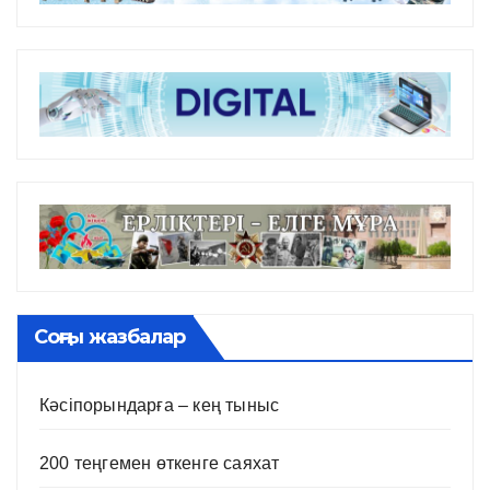
Соңғы жазбалар
Кәсіпорындарға – кең тыныс
200 теңгемен өткенге саяхат