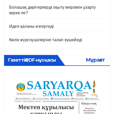
Болашақ дәрігерлерді оқыту мерзімін ұзарту
керек пе?
Идея қаланы өзгертеді
Көлік жүргізушілеріне талап күшейеді
Мұрағат
Газеттің PDF-нұсқасы