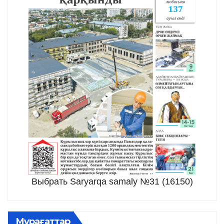
Выбрать Saryarqa samaly №31 (16150)
Мұрағаттар