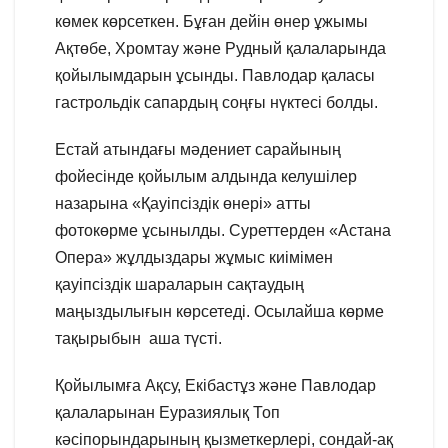
көмек көрсеткен. Бұған дейін өнер ұжымы
Ақтөбе, Хромтау және Рудный қалаларында
қойылымдарын ұсынды. Павлодар қаласы
гастрольдік сапардың соңғы нүктесі болды.
Естай атындағы мәдениет сарайының
фойесінде қойылым алдында келушілер
назарына «Қауіпсіздік өнері» атты
фотокөрме ұсынылды. Суреттерден «Астана
Опера» жұлдыздары жұмыс киімімен
қауіпсіздік шараларын сақтаудың
маңыздылығын көрсетеді. Осылайша көрме
тақырыбын аша түсті.
Қойылымға Ақсу, Екібастұз және Павлодар
қалаларынан Еуразиялық Топ
кәсіпорындарының қызметкерлері, сондай-ақ