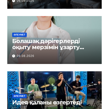
06.08.2026
ӘЛЕУМЕТ
Болашақ дәрігерлерді
оқыту мерзімін ұзарту
керек пе?
06.08.2026
ӘЛЕУМЕТ
Идея қаланы өзгертеді