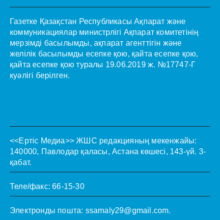
Газетке Қазақстан Республикасы Ақпарат және
коммуникациялар министрлігі Ақпарат комитетінің
мерзімді басылымды, ақпарат агенттігін және
желілік басылымды есепке қою, қайта есепке қою,
қайта есепке қою туралы 19.06.2019 ж. №17747-Г
куәлігі берілген.
<<Ертіс Медиа>>
ЖШС редакцияның мекенжайы:
140000, Павлодар қаласы, Астана көшесі, 143-үй. 3-
қабат.
Теле/факс: 66-15-30
Электронды пошта:
ssamaly29@gmail.com
.