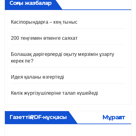
Соңғы жазбалар
Кәсіпорындарға – кең тыныс
200 теңгемен өткенге саяхат
Болашақ дәрігерлерді оқыту мерзімін ұзарту
керек пе?
Идея қаланы өзгертеді
Көлік жүргізушілеріне талап күшейеді
Мұрағат
Газеттің PDF-нұсқасы