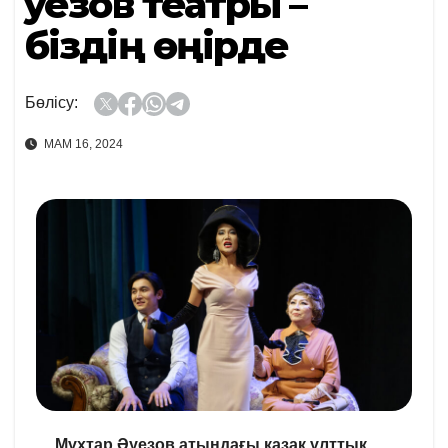
Әуезов театры –
біздің өңірде
Бөлісу:
МАМ 16, 2024
Мұхтар Әуезов атындағы қазақ ұлттық