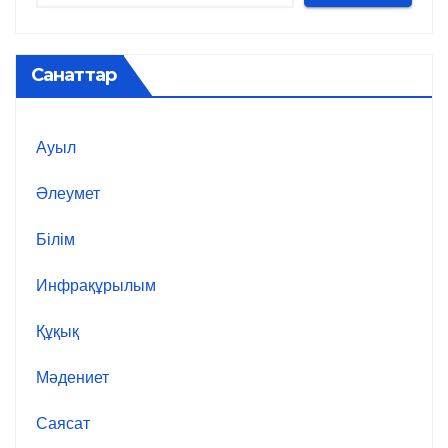
Санаттар
Ауыл
Әлеумет
Білім
Инфрақұрылым
Құқық
Мәдениет
Саясат