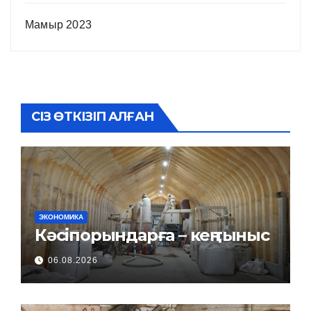
Мамыр 2023
СІЗ ӨТКІЗІП АЛҒАН
ЭКОНОМИКА
Кәсіпорындарға – кең тыныс
06.08.2026