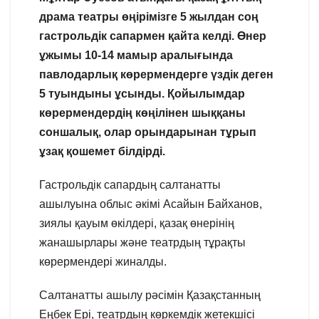
драма театры өңірімізге 5 жылдан соң
гастрольдік сапармен қайта келді. Өнер
ұжымы 10-14 мамыр аралығында
павлодарлық көрермендерге үздік деген
5 туындыны ұсынды. Қойылымдар
көрермендердің көңілінен шыққаны
соншалық, олар орындарынан тұрып
ұзақ қошемет білдірді.
Гастрольдік сапардың салтанатты
ашылуына облыс әкімі Асайын Байханов,
зиялы қауым өкілдері, қазақ өнерінің
жанашырлары және театрдың тұрақты
көрермендері жиналды.
Салтанатты ашылу рәсімін Қазақстанның
Еңбек Ері, театрдың көркемдік жетекшісі