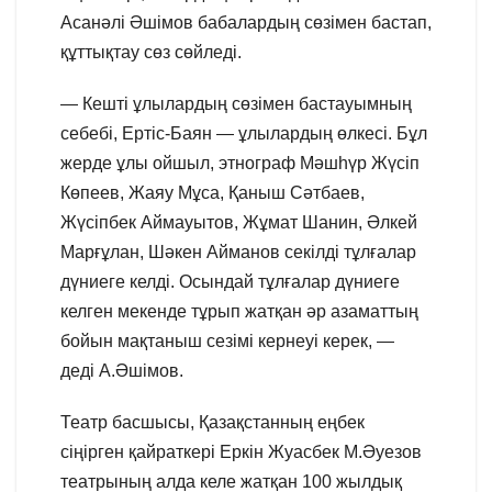
Асанәлі Әшімов бабалардың сөзімен бастап,
құттықтау сөз сөйледі.
— Кешті ұлылардың сөзімен бастауымның
себебі, Ертіс-Баян — ұлылардың өлкесі. Бұл
жерде ұлы ойшыл, этнограф Мәшһүр Жүсіп
Көпеев, Жаяу Мұса, Қаныш Сәтбаев,
Жүсіпбек Аймауытов, Жұмат Шанин, Әлкей
Марғұлан, Шәкен Айманов секілді тұлғалар
дүниеге келді. Осындай тұлғалар дүниеге
келген мекенде тұрып жатқан әр азаматтың
бойын мақтаныш сезімі кернеуі керек, —
деді А.Әшімов.
Театр басшысы, Қазақстанның еңбек
сіңірген қайраткері Еркін Жуасбек М.Әуезов
театрының алда келе жатқан 100 жылдық