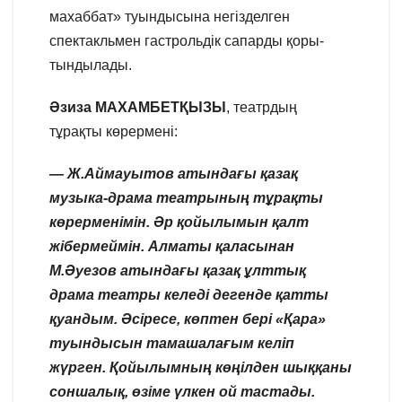
махаббат» туындысына негізделген
спектакльмен гастрольдік сапарды қоры-
тындылады.
Әзиза МАХАМБЕТҚЫЗЫ
, театрдың
тұрақты көрермені:
— Ж.Аймауытов атындағы қазақ
музыка-драма театрының тұрақты
көрерменімін. Әр қойылымын қалт
жібермеймін. Алматы қаласынан
М.Әуезов атындағы қазақ ұлттық
драма театры келеді дегенде қатты
қуандым. Әсіресе, көптен бері «Қара»
туындысын тамашалағым келіп
жүрген. Қойылымның көңілден шыққаны
соншалық, өзіме үлкен ой тастады.