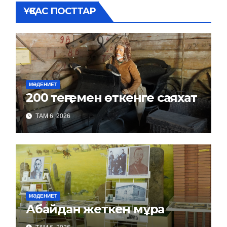
ҰҚСАС ПОСТТАР
МӘДЕНИЕТ
200 теңгемен өткенге саяхат
ТАМ 6, 2026
МӘДЕНИЕТ
Абайдан жеткен мұра