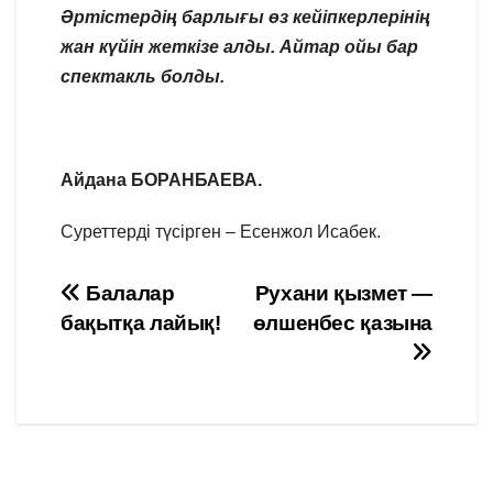
Әртістердің барлығы өз кейіпкерлерінің
жан күйін жеткізе алды. Айтар ойы бар
спектакль болды.
Айдана БОРАНБАЕВА.
Суреттерді түсірген – Есенжол Исабек.
Навигация
Балалар
Рухани қызмет —
бақытқа лайық!
өлшенбес қазына
по
записям