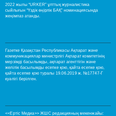
2022 жылы “URKER” ұлттық журналистика
сыйлығын “Үздік өңірлік БАҚ” номинациясында
жеңімпаз атанды.
Газетке Қазақстан Республикасы Ақпарат және
коммуникациялар министрлігі Ақпарат комитетінің
мерзімді басылымды, ақпарат агенттігін және
желілік басылымды есепке қою, қайта есепке қою,
қайта есепке қою туралы 19.06.2019 ж. №17747-Г
куәлігі берілген.
<<Ертіс Медиа>>
ЖШС редакцияның мекенжайы: