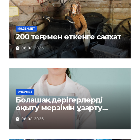
МӘДЕНИЕТ
200 теңгемен өткенге саяхат
06.08.2026
ӘЛЕУМЕТ
Болашақ дәрігерлерді
оқыту мерзімін ұзарту
керек пе?
06.08.2026