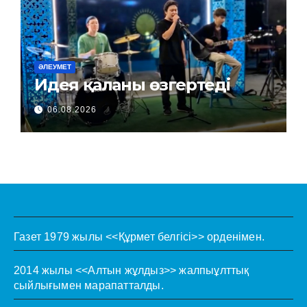
ӘЛЕУМЕТ
Идея қаланы өзгертеді
06.08.2026
Газет 1979 жылы <<Құрмет белгісі>> орденімен.
2014 жылы <<Алтын жұлдыз>> жалпыұлттық
сыйлығымен марапатталды.