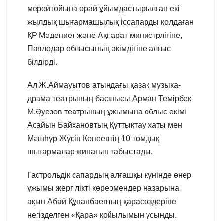
мерейтойына орай ұйымдастырылған екі
жылдық шығармашылық іссапарды қолдаған
ҚР Мәдениет және Ақпарат министрлігіне,
Павлодар облысының әкімдігіне алғыс
білдірді.
Ал Ж.Аймауытов атындағы қазақ музыка-
драма театрының басшысы Арман Темірбек
М.Әуезов театрының ұжымына облыс әкімі
Асайын Байхановтың Құттықтау хаты мен
Мәшһүр Жүсіп Көпеевтің 10 томдық
шығармалар жинағын табыстады.
Гастрольдік сапардың алғашқы күнінде өнер
ұжымы жергілікті көрермендер назарына
ақын Абай Құнанбаевтың қарасөздеріне
негізделген «Қара» қойылымын ұсынды.