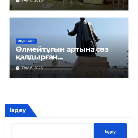
ТАМ 6, 2026
МӘДЕНИЕТ
Өлмейтұғын артына сөз
қалдырған…
ТАМ 6, 2026
Іздеу
Іздеу