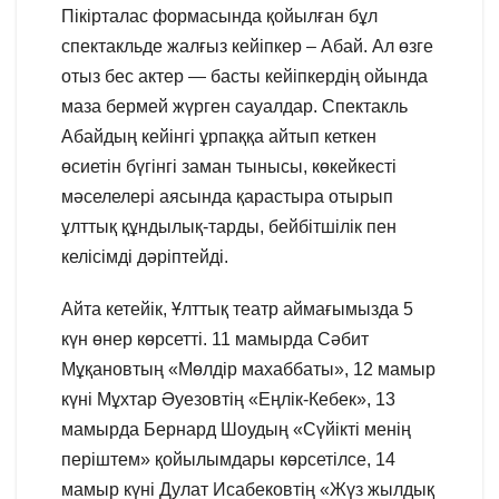
Пікірталас формасында қойылған бұл
спектакльде жалғыз кейіпкер – Абай. Ал өзге
отыз бес актер — басты кейіпкердің ойында
маза бермей жүрген сауалдар. Спектакль
Абайдың кейінгі ұрпаққа айтып кеткен
өсиетін бүгінгі заман тынысы, көкейкесті
мәселелері аясында қарастыра отырып
ұлттық құндылық-тарды, бейбітшілік пен
келісімді дәріптейді.
Айта кетейік, Ұлттық театр аймағымызда 5
күн өнер көрсетті. 11 мамырда Сәбит
Мұқановтың «Мөлдір махаббаты», 12 мамыр
күні Мұхтар Әуезовтің «Еңлік-Кебек», 13
мамырда Бернард Шоудың «Сүйікті менің
періштем» қойылымдары көрсетілсе, 14
мамыр күні Дулат Исабековтің «Жүз жылдық