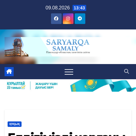
Skip
09.08.2026
13:43
to
content
ҚҰҚЫҚ