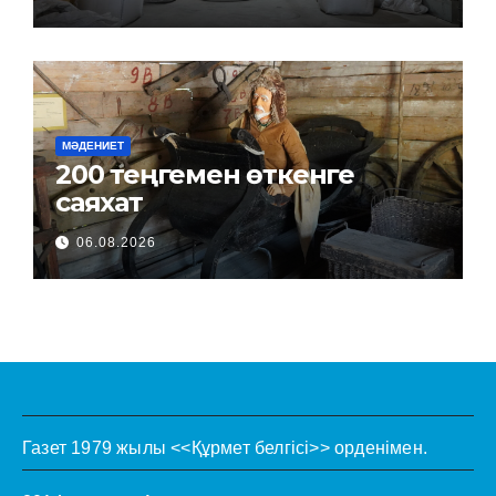
МӘДЕНИЕТ
200 теңгемен өткенге
саяхат
06.08.2026
Газет 1979 жылы <<Құрмет белгісі>> орденімен.