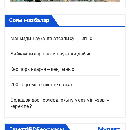
Соңғы жазбалар
Маңызды науқанға атсалысу — игі іс
Байқаушылар саяси науқанға дайын
Кәсіпорындарға – кең тыныс
200 теңгемен өткенге саяхат
Болашақ дәрігерлерді оқыту мерзімін ұзарту
керек пе?
Мұрағат
Газеттің PDF-нұсқасы