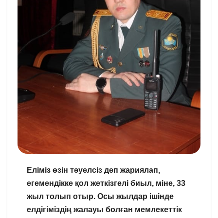
Еліміз өзін тәуелсіз деп жариялап,
егемендікке қол жеткізгелі биыл, міне, 33
жыл толып отыр. Осы жылдар ішінде
елдігіміздің жалауы болған мемлекеттік