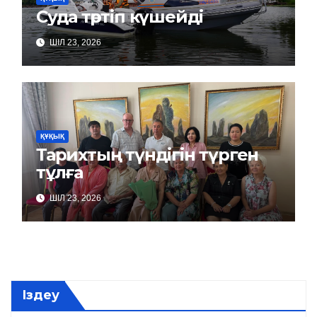
Суда тәртіп күшейді
ШІЛ 23, 2026
ҚҰҚЫҚ
Тарихтың түндігін түрген
тұлға
ШІЛ 23, 2026
Іздеу