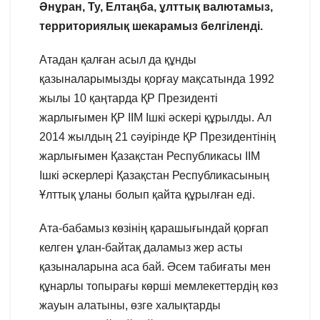
Әнұран, Ту, Елтаңба, ұлттық валютамыз,
территориялық шекарамыз белгіленді.
Атадан қалған асыл да құнды
қазыналарымызды қорғау мақсатында 1992
жылы 10 қаңтарда ҚР Президенті
жарлығымен ҚР ІІМ Ішкі әскері құрылды. Ал
2014 жылдың 21 сәуірінде ҚР Президентінің
жарлығымен Қазақстан Республикасы ІІМ
Ішкі әскерлері Қазақстан Республикасының
Ұлттық ұланы болып қайта құрылған еді.
Ата-бабамыз көзінің қарашығындай қорғап
келген ұлан-байтақ даламыз жер асты
қазыналарына аса бай. Әсем табиғаты мен
құнарлы топырағы көрші мемлекеттердің көз
жауын алатыны, өзге халықтарды