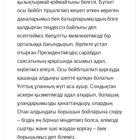
қызықтырмай қоймайтыны белгілі. Бүгінгі
осы бейбіт тіршілігіміз кешегі өткен көреген
даналарымыз бен батырларымыздың бізге
қалдырған теңдессіз байлығы деп
есептейміз. Көпұлтты мемлекетімізді бір
орталыққа бағындырып, бірлікте ұстап
отырған Президентіміздің сарабдал
саясатының арқасында асымыз адал,
еңбегіміз елеулі. Осы бейбітшілікті қорғауда
қашанда алдыңғы шепте қалқан болатын
Ұлттық ұланның жүгі аса ауыр. Сондықтан
әскери қызметімізді адал атқарып, болашақ
ұландарымызды қанаттандыру, олардың
Отан алдындағы борышын бойларына сіңіру
– біздің ең бірінші міндетіміз болса, елімізді
сыртқы және ішкі жаудан қорғау – биік
борышымыз деп білеміз.