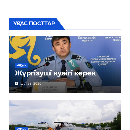
ҰҚСАС ПОСТТАР
ҚҰҚЫҚ
Жүргізуші куәлігі керек
ШІЛ 23, 2026
ҚҰҚЫҚ