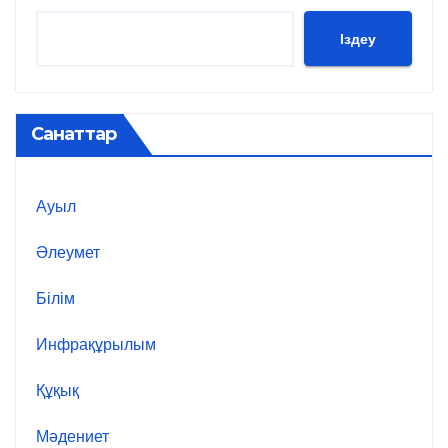
Іздеу
Санаттар
Ауыл
Әлеумет
Білім
Инфрақұрылым
Құқық
Мәдениет