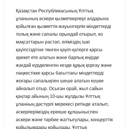
Қазақстан Республикасының Ұлттық
ұланының әскери қызметкерлері алдарына
қойылған қызметтік-жауынгерлік міндеттерді
толық және сапалы орындай отырып, өз
мақсаттарын растап, еліміздің ішкі
қауіпсіздігіне төнген қауіп-қатерге қарсы
әрекет ете алатын және барлық өңірде
жағдай күрделенген кезде құқық қорғау және
лаңкестікке қарсы бағыттағы міндеттерді
жоғары сапалықпен шеше алатын күшке
айналып отыр. Осыған орай, жыл сайын
қаңтар айының 10-шы жұлдызы Ұлттық
ұланның дәстүрлі мерекесі ретінде аталып,
әскерлеріміздің ерекше құлшыныспен
әскери және тәрбие жаттығулары, концерттік
қойылымдары қойылады. Ұлттық