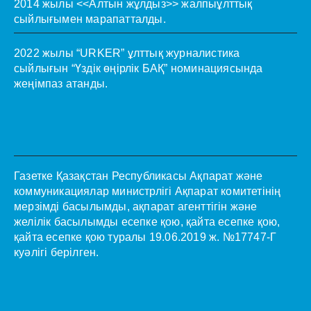
2014 жылы <<Алтын жұлдыз>> жалпыұлттық
сыйлығымен марапатталды.
2022 жылы “URKER” ұлттық журналистика
сыйлығын “Үздік өңірлік БАҚ” номинациясында
жеңімпаз атанды.
Газетке Қазақстан Республикасы Ақпарат және
коммуникациялар министрлігі Ақпарат комитетінің
мерзімді басылымды, ақпарат агенттігін және
желілік басылымды есепке қою, қайта есепке қою,
қайта есепке қою туралы 19.06.2019 ж. №17747-Г
куәлігі берілген.