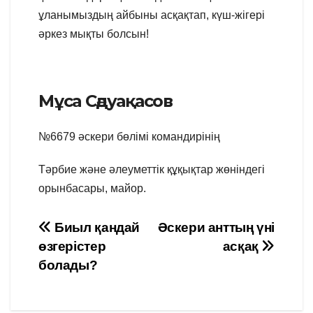
ұланымыздың айбыны асқақтап, күш-жігері
әркез мықты болсын!
Мұса Сәдуақасов
№6679 әскери бөлімі командирінің
Тәрбие және әлеуметтік құқықтар жөніндегі
орынбасары, майор.
Навигация
Биыл қандай
Әскери анттың үні
өзгерістер
асқақ
по
болады?
записям