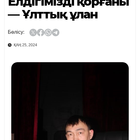
Елдігіміздің қорғаны
— Ұлттық ұлан
Бөлісу:
ҚАҢ 25, 2024