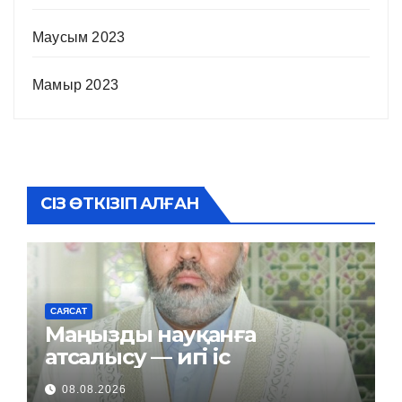
Маусым 2023
Мамыр 2023
СІЗ ӨТКІЗІП АЛҒАН
САЯСАТ
Маңызды науқанға
атсалысу — игі іс
08.08.2026