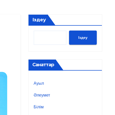
Іздеу
Іздеу
Санаттар
Ауыл
Әлеумет
Білім