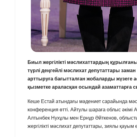
Биыл жергілікті мәслихаттардың құрылғаны
түрлі деңгейлі мәслихат депутаттары зама
арттыруға бағытталған жобаларды жүзеге а
қызметке араласқан осындай азаматтарға сы
Кеше Естай атындағы мәдениет сарайында мәс
конференция өтті. Айтулы шараға облыс әкімі 
Алтынбек Нухұлы мен Ернұр Әйткенов, облысты
жергілікті мәслихат депутаттары, зиялы қауым 