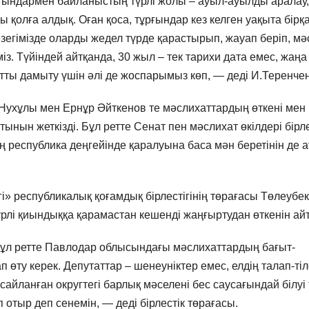
рғындармен байланыстың түрлі жолы – ауыл-ауылды аралау,
ы қолға алдық. Оған қоса, тұрғындар кез келген уақыта бірқ
езегімізде оларды жедел түрде қарастырып, жауап беріп, мә
із. Түйіндей айтқанда, 30 жыл – тек тарихи дата емес, жаңа
тутты дамыту үшін әлі де жоспарымыз көп, — деді И.Теренчен
ухұлы мен Ернұр Әйткенов те мәслихаттардың өткені мен
атынын жеткізді. Бұл ретте Сенат пен мәслихат өкілдері бірле
ың республика деңгейінде қаралуына баса мән беретінін де 
і» республикалық қоғамдық бірлестігінің төрағасы Төлеубек
лі қиындыққа қарамастан кешенді жаңғыртудан өткенін ай
Бұл ретте Павлодар облысындағы мәслихаттардың бағыт-
 өту керек. Депутаттар – шенеуніктер емес, елдің талап-тіл
айланған округтегі барлық мәселені бес саусағындай білуі т
 отыр деп сенемін, — деді бірлестік төрағасы.