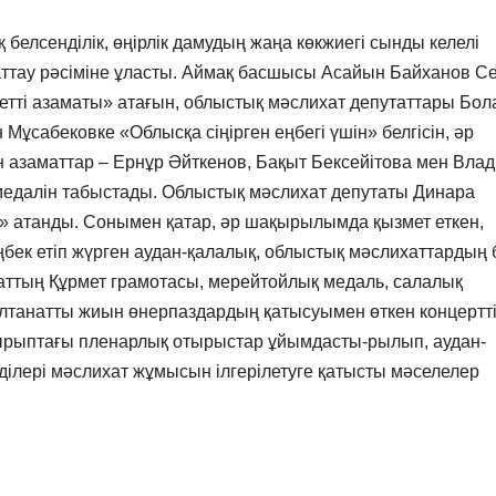
 белсенділік, өңірлік дамудың жаңа көкжиегі сынды келелі
ттау рәсіміне ұласты. Аймақ басшысы Асайын Байханов С
тті азаматы» атағын, облыстық мәслихат депутаттары Бол
сабековке «Облысқа сіңірген еңбегі үшін» белгісін, әр
 азаматтар – Ернұр Әйткенов, Бақыт Бексейітова мен Вла
медалін табыстады. Облыстық мәслихат депутаты Динара
і» атанды. Сонымен қатар, әр шақырылымда қызмет еткен,
к етіп жүрген аудан-қалалық, облыстық мәслихаттардың 
енаттың Құрмет грамотасы, мерейтойлық медаль, салалық
лтанатты жиын өнерпаздардың қатысуымен өткен концертті
ақырыптағы пленарлық отырыстар ұйымдасты-рылып, аудан-
ділері мәслихат жұмысын ілгерілетуге қатысты мәселелер