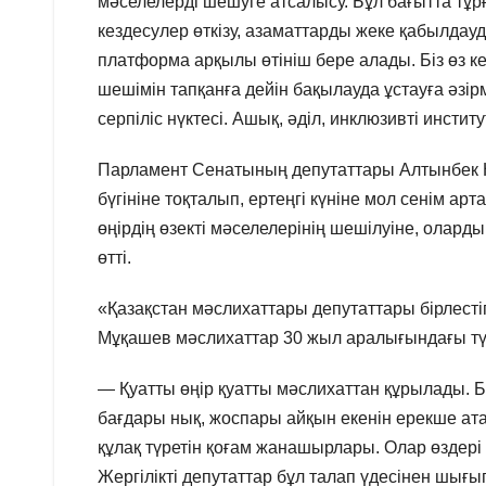
мәселелерді шешуге атсалысу. Бұл бағытта тұ
кездесулер өткізу, азаматтарды жеке қабылдауд
платформа арқылы өтініш бере алады. Біз өз к
шешімін тапқанға дейін бақылауда ұстауға әзірм
серпіліс нүктесі. Ашық, әділ, инклюзивті инсти
Парламент Сенатының депутаттары Алтынбек Н
бүгініне тоқталып, ертеңгі күніне мол сенім арт
өңірдің өзекті мәселелерінің шешілуіне, олард
өтті.
«Қазақстан мәслихаттары депутаттары бірлестіг
Мұқашев мәслихаттар 30 жыл аралығындағы түр
— Қуатты өңір қуатты мәслихаттан құрылады. 
бағдары нық, жоспары айқын екенін ерекше атап
құлақ түретін қоғам жанашырлары. Олар өздері с
Жергілікті депутаттар бұл талап үдесінен шығып