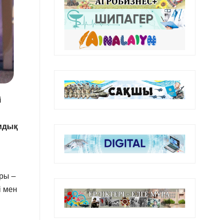
і
амдық
ары –
і мен