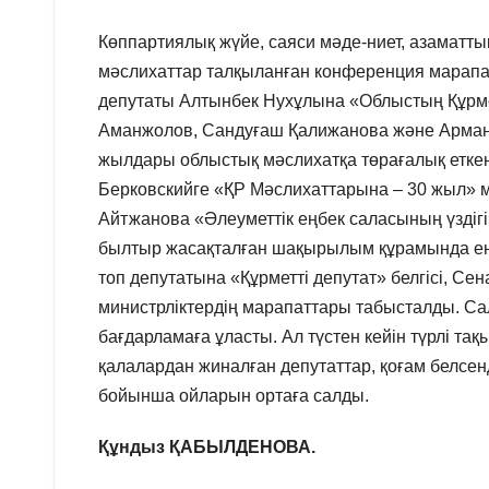
Көппартиялық жүйе, саяси мәде-ниет, азаматтық
мәслихаттар талқыланған конференция марапа
депутаты Алтынбек Нухұлына «Облыстың Құрме
Аманжолов, Сандуғаш Қалижанова және Арман Мұ
жылдары облыстық мәслихатқа төрағалық еткен
Берковскийге «ҚР Мәслихаттарына – 30 жыл» 
Айтжанова «Әлеуметтік еңбек саласының үздіг
былтыр жасақталған шақырылым құрамында еңбе
топ депутатына «Құрметті депутат» белгісі, С
министрліктердің марапаттары табысталды. Са
бағдарламаға ұласты. Ал түстен кейін түрлі т
қалалардан жиналған депутаттар, қоғам белсен
бойынша ойларын ортаға салды.
Құндыз ҚАБЫЛДЕНОВА.