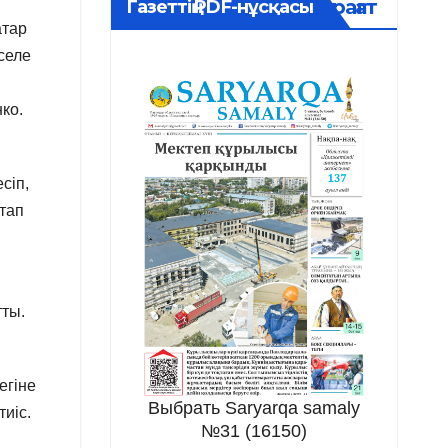
Мұрағат
Газеттің PDF-нұсқасы
атар
селе
ко.
сіп,
атап
тты.
егіне
Выбрать Saryarqa samaly
иіс.
№31 (16150)