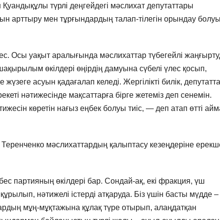
Қуандықұлы түрлі деңгейдегі мәслихат депутаттары
ын арттыру мен тұрғындардың талап-тілегін орындау болу
ес. Осы уақыт аралығында мәслихаттар түбегейлі жаңғырт
 шақырылым өкілдері өңірдің дамуына сүбелі үлес қосып,
 жүзеге асуын қадағалап келеді. Жергілікті билік, депутатт
екеті нәтижесінде мақсаттарға бірге жетеміз деп сенемін.
ижесін көретін нағыз еңбек болуы тиіс, — деп атап өтті айм
я Теренченко мәслихаттардың қалыптасу кезеңдеріне ерекш
ес партияның өкілдері бар. Сондай-ақ, екі фракция, үш
құрылып, нәтижелі істерді атқаруда. Біз үшін басты мүдде –
лардың мұң-мұқтажына құлақ түре отырып, алаңдатқан