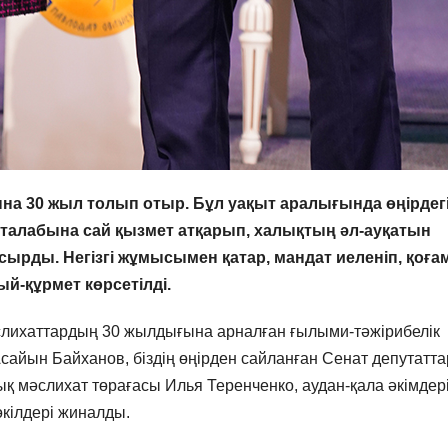
на 30 жыл толып отыр. Бұл уақыт аралығында өңірдег
н талабына сай қызмет атқарып, халықтың әл-ауқатын
сырды. Негізгі жұмысымен қатар, мандат иеленіп, қоғ
й-құрмет көрсетілді.
лихаттардың 30 жылдығына арналған ғылыми-тәжірибелік
Асайын Байханов, біздің өңірден сайланған Сенат депутатт
қ мәслихат төрағасы Илья Теренченко, аудан-қала әкімдер
өкілдері жиналды.