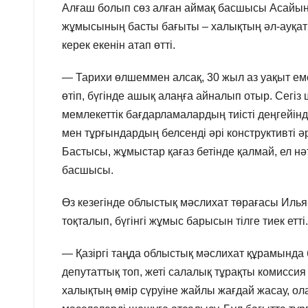
Алғаш болып сөз алған аймақ басшысы Асайын 
жұмысының басты бағыты – халықтың әл-ауқат
керек екенін атап өтті.
— Тарихи өлшеммен алсақ, 30 жыл аз уақыт ем
өтіп, бүгінде ашық алаңға айналып отыр. Сегіз
мемлекеттік бағдарламалардың тиісті деңгейінде
мен тұрғындардың белсенді әрі конструктивті әр
Бастысы, жұмыстар қағаз бетінде қалмай, ел нәт
басшысы.
Өз кезегінде облыстық мәслихат төрағасы Иль
тоқталып, бүгінгі жұмыс барысын тілге тиек етті.
— Қазіргі таңда облыстық мәслихат құрамында б
депутаттық топ, жеті салалық тұрақты комиссия 
халықтың өмір сүруіне жайлы жағдай жасау, о