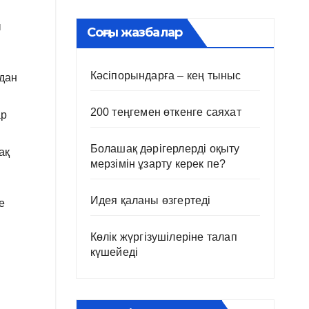
ы
Соңғы жазбалар
Кәсіпорындарға – кең тыныс
удан
200 теңгемен өткенге саяхат
ар
Болашақ дәрігерлерді оқыту
ақ
мерзімін ұзарту керек пе?
Идея қаланы өзгертеді
е
Көлік жүргізушілеріне талап
күшейеді