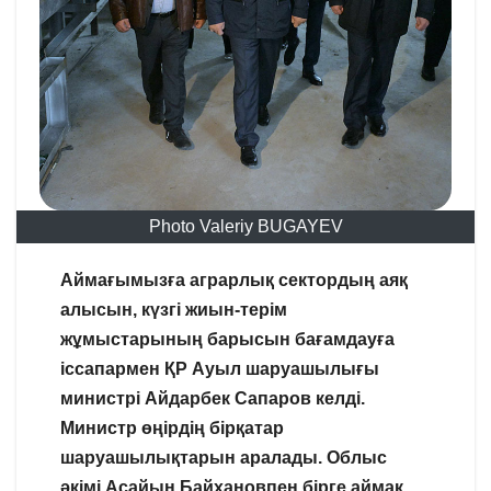
Photo Valeriy BUGAYEV
Аймағымызға аграрлық сектордың аяқ
алысын, күзгі жиын-терім
жұмыстарының барысын бағамдауға
іссапармен ҚР Ауыл шаруашылығы
министрі Айдарбек Сапаров келді.
Министр өңірдің бірқатар
шаруашылықтарын аралады. Облыс
әкімі Асайын Байхановпен бірге аймақ