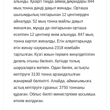
алынды. Қазіргі таңда аймақ диқандары 844
мың тонна дәнді дақыл жинады. Орташа
шығымдылық гектарынан 12 центнерден
айналуда. 52 мың тонна майлы дақыл
жиналған, мұнда да гектарынан орташа
есеппен 12 центнер өнім алынуда. 847 мың
тонна картоп жиналды. Егін алқаптарында
егін жинау науқанына 2318 комбайн
тартылған. Күзгі жиын-терімге жеңілдетілген
дизель отыны бөлініп, бүгінде толық
шаруаларға жеткен. Одан бөлек, астықты
кептіруге 3130 тонна арзандатылған
жанармай бөлініпті. Алайда, аймағымызға
астық кептіруге сұраныс 3750 тоннаны
құраған. Облыс билігі министрлікке қосымша
өтінім жолдаған.