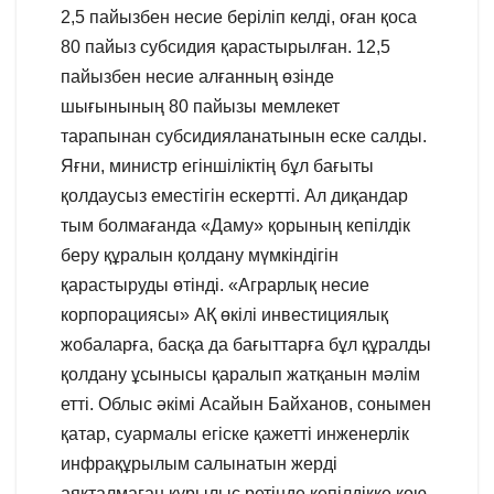
2,5 пайызбен несие беріліп келді, оған қоса
80 пайыз субсидия қарастырылған. 12,5
пайызбен несие алғанның өзінде
шығынының 80 пайызы мемлекет
тарапынан субсидияланатынын еске салды.
Яғни, министр егіншіліктің бұл бағыты
қолдаусыз еместігін ескертті. Ал диқандар
тым болмағанда «Даму» қорының кепілдік
беру құралын қолдану мүмкіндігін
қарастыруды өтінді. «Аграрлық несие
корпорациясы» АҚ өкілі инвестициялық
жобаларға, басқа да бағыттарға бұл құралды
қолдану ұсынысы қаралып жатқанын мәлім
етті. Облыс әкімі Асайын Байханов, сонымен
қатар, суармалы егіске қажетті инженерлік
инфрақұрылым салынатын жерді
аяқталмаған құрылыс ретінде кепілдікке қою