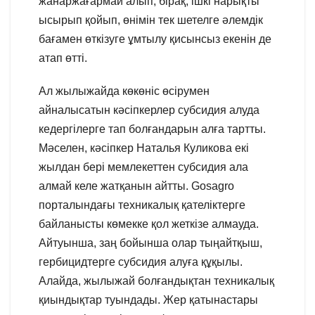
жанаржағармай алып, бірақ, ішкі нарықты
ысырып қойып, өнімін тек шетелге әлемдік
бағамен өткізуге ұмтылу қисынсыз екенін де
атап өтті.
Ал жылыжайда көкөніс өсірумен
айналысатын кәсіпкерлер субсидия алуда
кедергілерге тап болғандарын алға тартты.
Мәселен, кәсіпкер Наталья Куликова екі
жылдан бері мемлекеттен субсидия ала
алмай келе жатқанын айтты. Gosagro
порталындағы техникалық қателіктерге
байланысты көмекке қол жеткізе алмауда.
Айтуынша, заң бойынша олар тыңайтқыш,
гербицидтерге субсидия алуға құқылы.
Алайда, жылыжай болғандықтан техникалық
қиындықтар туындады. Жер қатынастары