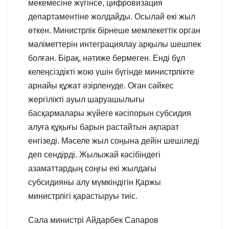
мекемесіне жүгінсе, цифровизация
департаментіне жолдайды. Осылай екі жыл
өткен. Министрлік бірнеше мемлекеттік орган
мәліметтерін интеграциялау арқылы шешпек
болған. Бірақ, нәтиже бермеген. Енді бұл
келеңсіздікті жою үшін бүгінде министрлікте
арнайы құжат әзірленуде. Оған сәйкес
жергілікті ауыл шаруашылығы
басқармалары жүйеге кәсіпорын субсидия
алуға құқығы барын растайтын ақпарат
енгізеді. Мәселе жыл соңына дейін шешіледі
деп сендірді. Жылыжай кәсібіндегі
азаматтардың соңғы екі жылдағы
субсидияны алу мүмкіндігін Қаржы
министрлігі қарастыруы тиіс.
Сала министрі Айдарбек Сапаров