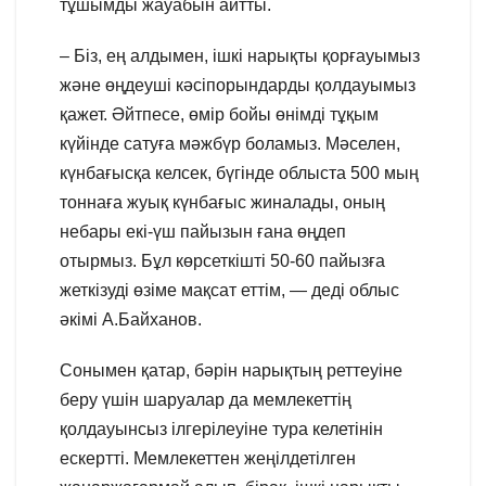
тұшымды жауабын айтты.
– Біз, ең алдымен, ішкі нарықты қорғауымыз
және өңдеуші кәсіпорындарды қолдауымыз
қажет. Әйтпесе, өмір бойы өнімді тұқым
күйінде сатуға мәжбүр боламыз. Мәселен,
күнбағысқа келсек, бүгінде облыста 500 мың
тоннаға жуық күнбағыс жиналады, оның
небары екі-үш пайызын ғана өңдеп
отырмыз. Бұл көрсеткішті 50-60 пайызға
жеткізуді өзіме мақсат еттім, — деді облыс
әкімі А.Байханов.
Сонымен қатар, бәрін нарықтың реттеуіне
беру үшін шаруалар да мемлекеттің
қолдауынсыз ілгерілеуіне тура келетінін
ескертті. Мемлекеттен жеңілдетілген