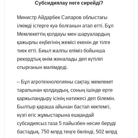
Субсидиялау неге сирейді?
Министр Айдарбек Сапаров облыстағы
ілкімді істерге куә болғанын атап өтті. Бұл
Мемлекеттің қолдауы мен шаруалардың
қажырлы еңбегінің жемісі екенін де тілге
тиек етті. Биыл жалпы еліміз бойынша
рекордтық өнім жиналады деп күтіліп
отырғанын мәлімдеді.
– Бұл агротехнологияны сақтау, мемлекет
тарапынан қолдаудың, соның ішінде ерте
қаржыландыру ісінің нәтижесі деп білемін.
Былтыр қараша айынан бастап көктемгі,
күзгі егіс жұмыстарына ешқандай
субсидиясыз таза 5 пайызбен несие беруді
бастадық. 750 млрд теңге бөлінді, 502 млрд