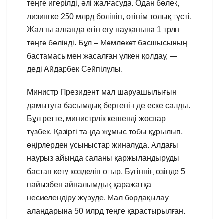
теңге игерілді, әлі жалғасуда. Одан бөлек,
лизингке 250 млрд бөлініп, өтінім толық түсті.
Жалпы алғанда егін егу науқанына 1 трлн
теңге бөлінді. Бұл – Мемлекет басшысының
бастамасымен жасалған үлкен қолдау, —
деді Айдарбек Сейпілұлы.
Министр Президент мал шаруашылығын
дамытуға басымдық бергенін де еске салды.
Бұл ретте, министрлік кешенді жоспар
түзбек. Қазіргі таңда жұмыс тобы құрылып,
өңірлерден ұсыныстар жиналуда. Алдағы
наурыз айында саланы қаржыландыруды
бастап кету көзделіп отыр. Бүгіннің өзінде 5
пайызбен айналымдық қаражатқа
несиелендіру жүруде. Мал бордақылау
алаңдарына 50 млрд теңге қарастырылған.