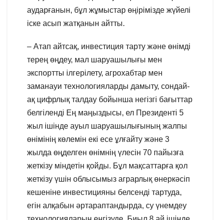
аударғанын, бұл жұмыстар өңірімізде жүйелі
іске асып жатқанын айтты.
– Атап айтсақ, инвестиция тарту және өнімді
терең өңдеу, мал шаруашылығы мен
экспортты ілгерілету, агрохабтар мен
заманауи технологияларды дамыту, сондай-
ақ цифрлық талдау бойынша негізгі бағыттар
белгіленді Ең маңыздысы, ел Президенті 5
жыл ішінде ауыл шаруашылығының жалпы
өнімінің көлемін екі есе ұлғайту және 3
жылда өңделген өнімнің үлесін 70 пайызға
жеткізу міндетін қойды. Бұл мақсаттарға қол
жеткізу үшін облысымыз аграрлық өнеркәсіп
кешеніне инвестицияны белсенді тартуда,
егін алқабын әртараптандырда, су үнемдеу
технологияларын енгізуде. Биыл 8 ай ішінде