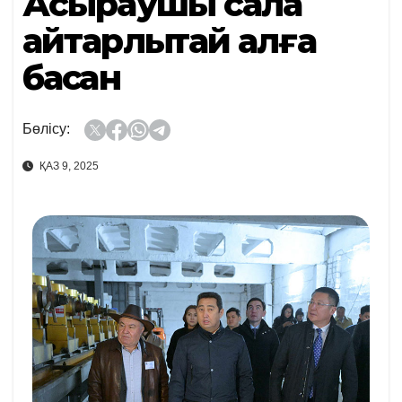
Асыраушы сала
айтарлықтай алға
басқан
Бөлісу:
ҚАЗ 9, 2025