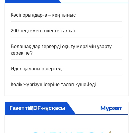
Кәсіпорындарға – кең тыныс
200 теңгемен өткенге саяхат
Болашақ дәрігерлерді оқыту мерзімін ұзарту
керек пе?
Идея қаланы өзгертеді
Көлік жүргізушілеріне талап күшейеді
Мұрағат
Газеттің PDF-нұсқасы