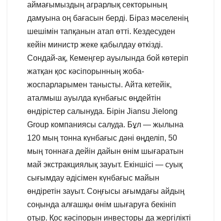
аймағымыздың аграрлық секторының
дамуына оң бағасын берді. Біраз мәселенің
шешімін тапқанын атап өтті. Кездесуден
кейін министр жеке қабылдау өткізді.
Сондай-ақ, Кемеңгер ауылында бой көтеріп
жатқан қос кәсіпорынның жоба-
жоспарларымен танысты. Айта кетейік,
аталмыш ауылда күнбағыс өңдейтін
өндірістер салынуда. Бірін Jiansu Jielong
Group компаниясы салуда. Бұл — жылына
120 мың тонна күнбағыс дәні өңделіп, 50
мың тоннаға дейін дайын өнім шығаратын
май экстракциялық зауыт. Екіншісі — суық
сығымдау әдісімен күнбағыс майын
өндіретін зауыт. Соңғысы ағымдағы айдың
соңында алғашқы өнім шығаруға бекініп
отыр. Қос кәсіпорын инвесторы да жергілікті