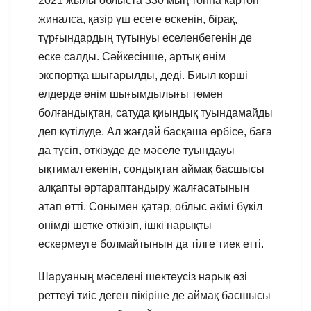
2021 жылы облыста 330 мың тонна картоп
жиналса, қазір үш есеге өскенін, бірақ,
тұрғындардың тұтынуы еселенбегенін де
еске салды. Сәйкесінше, артық өнім
экспортқа шығарылды, деді. Биыл көрші
елдерде өнім шығымдылығы төмен
болғандықтан, сатуда қиындық туындамайды
деп күтілуде. Ал жағдай басқаша өрбісе, баға
да түсіп, өткізуде де мәселе туындауы
ықтимал екенін, сондықтан аймақ басшысы
алқапты әртараптандыру жалғасатынын
атап өтті. Сонымен қатар, облыс әкімі бүкіл
өнімді шетке өткізіп, ішкі нарықты
ескермеуге болмайтынын да тілге тиек етті.
Шаруаның мәселені шектеусіз нарық өзі
реттеуі тиіс деген пікіріне де аймақ басшысы