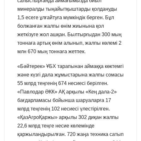
салыстырғанда аймағымызда биыл
минералды тыңайытқыштарды қолдануды
1,5 есеге ұлғайтуға мүмкіндік берген. Бұл
болжанған жалпы өнім жиынына қол
жеткізуге жол ашқан. Былтырғыдан 300 мың
тоннаға артық өнім алынып, жалпы көлемі 2
млн 670 мың тоннаға жетпек.
«Бәйтерек» ҰБХ тарапынан аймаққа көктемгі
және күзгі дала жұмыстарына жалпы сомасы
55 млрд теңгенің 674 несиесі берілген.
«Павлодар ӘКК» АҚ арқылы «Кең дала-2»
бағдарламасы бойынша шаруаларға 17
млрд теңгенің 102 несиесі үлестірілген.
«ҚазАгроҚаржы» арқылы 302 диқан жалпы
22,6 млрд теңге несие көлемінде
қаржыландырылған. 720 жаңа техника сатып