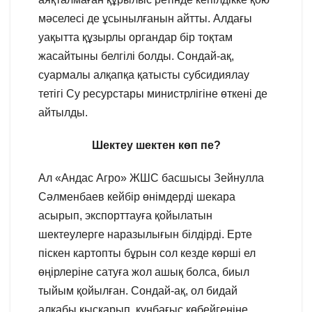
мәселесі де ұсынылғанын айтты. Алдағы
уақытта құзырлы органдар бір тоқтам
жасайтыны белгілі болды. Сондай-ақ,
суармалы алқапқа қатысты субсидиялау
тетігі Су ресурстары министрлігіне өткені де
айтылды.
Шектеу шектен көп пе?
Ал «Андас Агро» ЖШС басшысы Зейнулла
Сәлменбаев кейбір өнімдерді шекара
асырып, экспорттауға қойылатын
шектеулерге наразылығын білдірді. Ерте
піскен картопты бұрын сол кезде көрші ел
өңірлеріне сатуға жол ашық болса, биыл
тыйым қойылған. Сондай-ақ, ол бидай
алқабы қысқарып, күнбағыс көбейгеніне