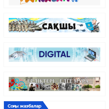
Соңғы жазбалар