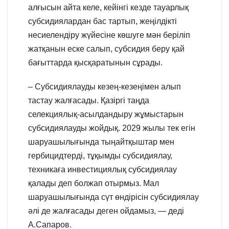
алғысын айта келе, кейінгі кезде тауарлық
субсидиялардан бас тартып, жеңілдікті
несиелендіру жүйесіне көшуге мән беріліп
жатқанын еске салып, субсидия беру қай
бағыттарда қысқаратынын сұрады.
– Субсидиялауды кезең-кезеңімен алып
тастау жалғасады. Қазіргі таңда
селекциялық-асылдандыру жұмыстарын
субсидиялауды жойдық. 2029 жылы тек егін
шаруашылығында тыңайтқыштар мен
гербицидтерді, тұқымды субсидиялау,
техникаға инвестициялық субсидиялау
қалады деп болжап отырмыз. Мал
шаруашылығында сүт өндірісін субсидиялау
әлі де жалғасады деген ойдамыз, — деді
А.Сапаров.