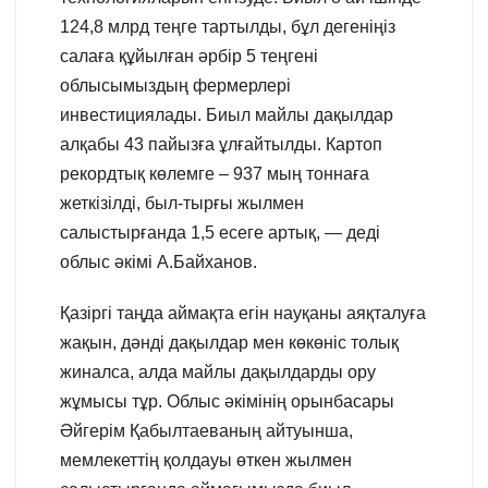
124,8 млрд теңге тартылды, бұл дегеніңіз
салаға құйылған әрбір 5 теңгені
облысымыздың фермерлері
инвестициялады. Биыл майлы дақылдар
алқабы 43 пайызға ұлғайтылды. Картоп
рекордтық көлемге – 937 мың тоннаға
жеткізілді, был-тырғы жылмен
салыстырғанда 1,5 есеге артық, — деді
облыс әкімі А.Байханов.
Қазіргі таңда аймақта егін науқаны аяқталуға
жақын, дәнді дақылдар мен көкөніс толық
жиналса, алда майлы дақылдарды ору
жұмысы тұр. Облыс әкімінің орынбасары
Әйгерім Қабылтаеваның айтуынша,
мемлекеттің қолдауы өткен жылмен