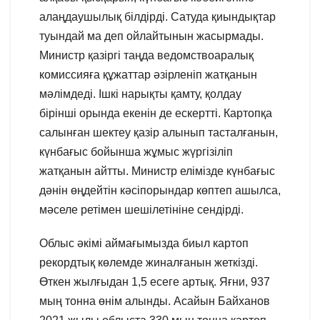
алаңдаушылық білдірді. Сатуда қиындықтар
туындай ма деп ойлайтынын жасырмады.
Министр қазіргі таңда ведомствоаралық
комиссияға құжаттар әзірленіп жатқанын
мәлімдеді. Ішкі нарықты қамту, қолдау
бірінші орында екенін де ескертті. Картопқа
салынған шектеу қазір алынып тасталғанын,
күнбағыс бойынша жұмыс жүргізіліп
жатқанын айтты. Министр елімізде күнбағыс
дәнін өңдейтін кәсіпорындар көптеп ашылса,
мәселе ретімен шешілетініне сендірді.
Облыс әкімі аймағымызда биыл картоп
рекордтық көлемде жиналғанын жеткізді.
Өткен жылғыдан 1,5 есеге артық. Яғни, 937
мың тонна өнім алынды. Асайын Байханов