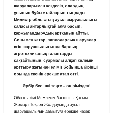
шаруаларымен кездесіп, олардың
ұсыныс-бұйымтайларын тыңдады.
Министр облыстың ауыл шаруашылығы
саласы айтарлықтай алға басып,
қаржыландырудың артқанын айтты.
Сонымен қатар, павлодарлық шаруалар
егін шаруашылығында барлық
агротехникалық талаптарды
сақтайтынын, суармалы алқап көлемін
арттыру жағынан еліміз бойынша бірінші
орында екенін ерекше атап өтті.
Әрбір бесінші теңге – өңірімізден!
Облыс әкімі Мемлекет басшысы Қасым-
Жомарт Тоқаев Жолдауында ауыл
шаруашылығын дамытуға ерекше назар