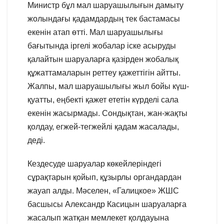
Министр бұл мал шаруашылығын дамыту
жолындағы қадамдардың тек бастамасы
екенін атап өтті. Мал шаруашылығы
бағытында іргелі жобалар іске асыруды
қалайтын шаруаларға қазірден жобалық
құжаттамаларын реттеу қажеттігін айтты.
Жалпы, мал шаруашылығы жыл бойы күш-
қуатты, еңбекті қажет ететін күрделі сала
екенін жасырмады. Сондықтан, жан-жақты
қолдау, егжей-тегжейлі қадам жасалады,
деді.
Кездесуде шаруалар көкейлеріндегі
сұрақтарын қойып, құзырлы органдардан
жауап алды. Мәселен, «Галицкое» ЖШС
басшысы Александр Касицын шаруаларға
жасалып жатқан мемлекет қолдауына