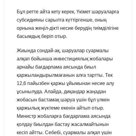
Бұл ретте айта кету керек, Үкімет шаруаларға
субсидияны сарылта күттіргенше, оның
орнына жеңіл-дікті несие берудің тиімділігіне
басымдық беріп отыр.
Жиында сондай-ақ, шаруалар суармалы
алқап бойынша инвестициялық жобалары
арнайы бағдарлама аясында биыл
қаржыландырылмағанын алға тартты. Тек
12,6 пайызбен қаржы ұйымынан несие алу
ұсынылуда. Алайда, диқандар жаңадан
жобасын бастамақ шаруа үшін бұл үлкен
қаржылық жүктеме екенін айтып отыр.
Министр жобаларға бағдарлама аясында
қолдау биылдан бастау жасалмайтынын
кесіп айтты. Себебі, суармалы алқап үшін