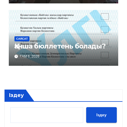
САЯСАТ
Қанша бюллетень болады?
ТАМ 6, 2026
Іздеу
Іздеу