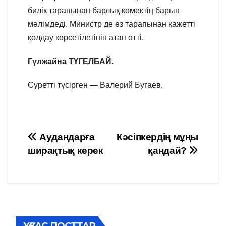
билік тарапынан барлық көмектің барын
мәлімдеді. Министр де өз тарапынан қажетті
қолдау көрсетілетінін атап өтті.
Гүлжайна ТҮГЕЛБАЙ.
Суретті түсірген — Валерий Бугаев.
Навигация
Аудандарға
Кәсіпкердің мұңы
ширақтық керек
қандай?
по
записям
ҰҚСАС ПОСТТАР